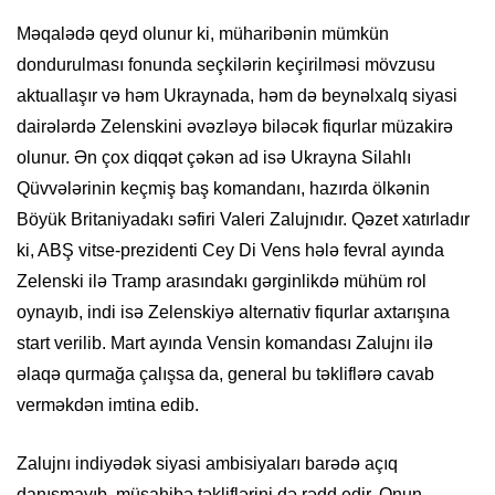
Məqalədə qeyd olunur ki, müharibənin mümkün
dondurulması fonunda seçkilərin keçirilməsi mövzusu
aktuallaşır və həm Ukraynada, həm də beynəlxalq siyasi
dairələrdə Zelenskini əvəzləyə biləcək fiqurlar müzakirə
olunur. Ən çox diqqət çəkən ad isə Ukrayna Silahlı
Qüvvələrinin keçmiş baş komandanı, hazırda ölkənin
Böyük Britaniyadakı səfiri Valeri Zalujnıdır. Qəzet xatırladır
ki, ABŞ vitse-prezidenti Cey Di Vens hələ fevral ayında
Zelenski ilə Tramp arasındakı gərginlikdə mühüm rol
oynayıb, indi isə Zelenskiyə alternativ fiqurlar axtarışına
start verilib. Mart ayında Vensin komandası Zalujnı ilə
əlaqə qurmağa çalışsa da, general bu təkliflərə cavab
verməkdən imtina edib.
Zalujnı indiyədək siyasi ambisiyaları barədə açıq
danışmayıb, müsahibə təkliflərini də rədd edir. Onun