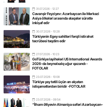
31.07.2026
- 12:27
Cavanşir Feyziyev: Azərbaycan ilə Mərkəzi
Asiya ölkələri arasında əlaqələr sürətlə
inkişaf edir
30.07.2026
- 10:28
Türkiyənin Egey sahilləri fərqli istirahət
təcrübəsi təqdim edir
27.07.2026
- 10:23
GoTürkiye layihələri US International Awards
2026-da beynəlxalq uğur qazandı -
FOTOLAR
23.07.2026
- 10:08
Türkiyə yay tətili üçün ən əlçatan
istiqamətlərdən biridir -FOTOLAR
23.07.2026
- 09:54
“İlham Əliyevin Almaniya səfəri Azərbaycan–