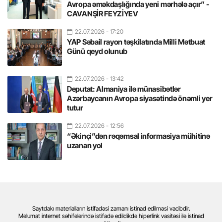
Avropa əməkdaşlığında yeni mərhələ açır” -
CAVANŞİR FEYZİYEV
22.07.2026
- 17:20
YAP Səbail rayon təşkilatında Milli Mətbuat
Günü qeyd olunub
22.07.2026
- 13:42
Deputat: Almaniya ilə münasibətlər
Azərbaycanın Avropa siyasətində önəmli yer
tutur
22.07.2026
- 12:56
“Əkinçi”dən rəqəmsal informasiya mühitinə
uzanan yol
Saytdakı materialların istifadəsi zamanı istinad edilməsi vacibdir.
Məlumat internet səhifələrində istifadə edildikdə hiperlink vasitəsi ilə istinad