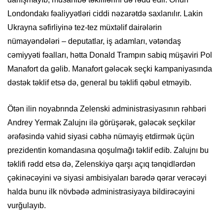
Londondakı fəaliyyətləri ciddi nəzarətdə saxlanılır. Lakin
Ukrayna səfirliyinə tez-tez müxtəlif dairələrin
nümayəndələri – deputatlar, iş adamları, vətəndaş
cəmiyyəti fəalları, hətta Donald Trampın sabiq müşaviri Pol
Manafort da gəlib. Manafort gələcək seçki kampaniyasında
dəstək təklif etsə də, general bu təklifi qəbul etməyib.
Ötən ilin noyabrında Zelenski administrasiyasının rəhbəri
Andrey Yermak Zalujnı ilə görüşərək, gələcək seçkilər
ərəfəsində vahid siyasi cəbhə nümayiş etdirmək üçün
prezidentin komandasına qoşulmağı təklif edib. Zalujnı bu
təklifi rədd etsə də, Zelenskiyə qarşı açıq tənqidlərdən
çəkinəcəyini və siyasi ambisiyaları barədə qərar verəcəyi
halda bunu ilk növbədə administrasiyaya bildirəcəyini
vurğulayıb.