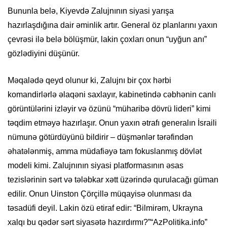
Bununla belə, Kiyevdə Zalujnının siyasi yarışa
hazırlaşdığına dair əminlik artır. General öz planlarını yaxın
çevrəsi ilə belə bölüşmür, lakin çoxları onun “uyğun anı”
gözlədiyini düşünür.
Məqalədə qeyd olunur ki, Zalujnı bir çox hərbi
komandirlərlə əlaqəni saxlayır, kabinetində cəbhənin canlı
görüntülərini izləyir və özünü “müharibə dövrü lideri” kimi
təqdim etməyə hazırlaşır. Onun yaxın ətrafı generalın İsraili
nümunə götürdüyünü bildirir – düşmənlər tərəfindən
əhatələnmiş, amma müdafiəyə tam fokuslanmış dövlət
modeli kimi. Zalujnının siyasi platformasının əsas
tezislərinin sərt və tələbkar xətt üzərində qurulacağı güman
edilir. Onun Uinston Çörçillə müqayisə olunması da
təsadüfi deyil. Lakin özü etiraf edir: “Bilmirəm, Ukrayna
xalqı bu qədər sərt siyasətə hazırdırmı?”“AzPolitika.info”