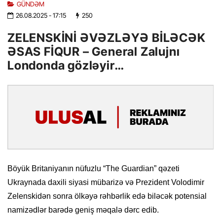
GÜNDƏM
26.08.2025
- 17:15
250
ZELENSKİNİ ƏVƏZLƏYƏ BİLƏCƏK
ƏSAS FİQUR – General Zalujnı
Londonda gözləyir…
Böyük Britaniyanın nüfuzlu “The Guardian” qəzeti
Ukraynada daxili siyasi mübarizə və Prezident Volodimir
Zelenskidən sonra ölkəyə rəhbərlik edə biləcək potensial
namizədlər barədə geniş məqalə dərc edib.