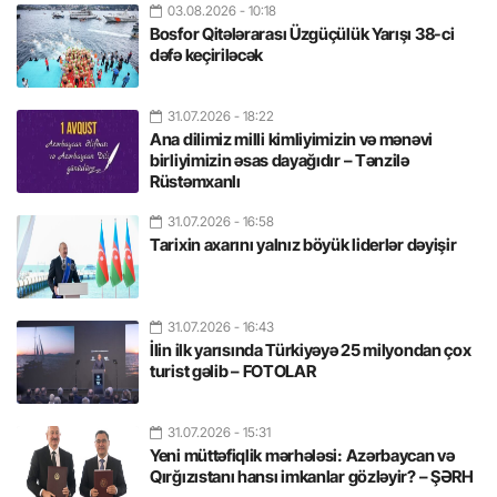
03.08.2026
- 10:18
Bosfor Qitələrarası Üzgüçülük Yarışı 38-ci
dəfə keçiriləcək
31.07.2026
- 18:22
Ana dilimiz milli kimliyimizin və mənəvi
birliyimizin əsas dayağıdır – Tənzilə
Rüstəmxanlı
31.07.2026
- 16:58
Tarixin axarını yalnız böyük liderlər dəyişir
31.07.2026
- 16:43
İlin ilk yarısında Türkiyəyə 25 milyondan çox
turist gəlib – FOTOLAR
31.07.2026
- 15:31
Yeni müttəfiqlik mərhələsi: Azərbaycan və
Qırğızıstanı hansı imkanlar gözləyir? – ŞƏRH