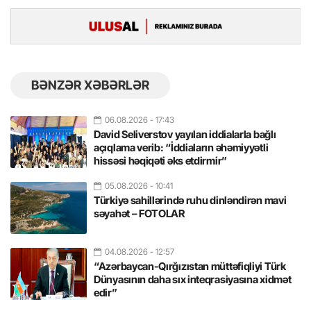
BƏNZƏR XƏBƏRLƏR
06.08.2026
- 17:43
David Seliverstov yayılan iddialarla bağlı
açıqlama verib: “İddiaların əhəmiyyətli
hissəsi həqiqəti əks etdirmir”
05.08.2026
- 10:41
Türkiyə sahillərində ruhu dinləndirən mavi
səyahət – FOTOLAR
04.08.2026
- 12:57
“Azərbaycan-Qırğızıstan müttəfiqliyi Türk
Dünyasının daha sıx inteqrasiyasına xidmət
edir”