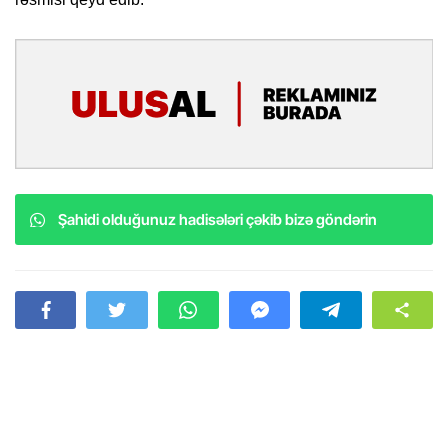
Şahidi olduğunuz hadisələri çəkib bizə göndərin