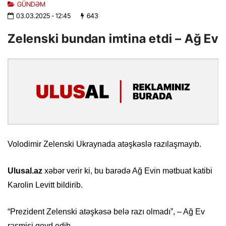
GÜNDƏM
03.03.2025
- 12:45
643
Zelenski bundan imtina etdi – Ağ Ev
Volodimir Zelenski Ukraynada atəşkəslə razılaşmayıb.
Ulusal.az
xəbər verir ki, bu barədə Ağ Evin mətbuat katibi
Karolin Levitt bildirib.
“Prezident Zelenski atəşkəsə belə razı olmadı”, – Ağ Ev
rəsmisi qeyd edib.