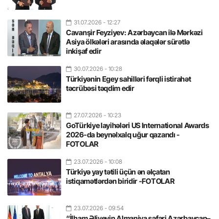
31.07.2026
- 12:27
Cavanşir Feyziyev: Azərbaycan ilə Mərkəzi
Asiya ölkələri arasında əlaqələr sürətlə
inkişaf edir
30.07.2026
- 10:28
Türkiyənin Egey sahilləri fərqli istirahət
təcrübəsi təqdim edir
27.07.2026
- 10:23
GoTürkiye layihələri US International Awards
2026-da beynəlxalq uğur qazandı -
FOTOLAR
23.07.2026
- 10:08
Türkiyə yay tətili üçün ən əlçatan
istiqamətlərdən biridir -FOTOLAR
23.07.2026
- 09:54
“İlham Əliyevin Almaniya səfəri Azərbaycan–