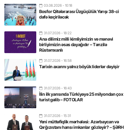
03.08.2026
- 10:18
Bosfor Qitələrarası Üzgüçülük Yarışı 38-ci
dəfə keçiriləcək
31.07.2026
- 18:22
Ana dilimiz milli kimliyimizin və mənəvi
birliyimizin əsas dayağıdır – Tənzilə
Rüstəmxanlı
31.07.2026
- 16:58
Tarixin axarını yalnız böyük liderlər dəyişir
31.07.2026
- 16:43
İlin ilk yarısında Türkiyəyə 25 milyondan çox
turist gəlib – FOTOLAR
31.07.2026
- 15:31
Yeni müttəfiqlik mərhələsi: Azərbaycan və
Qırğızıstanı hansı imkanlar gözləyir? – ŞƏRH