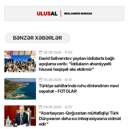
BƏNZƏR XƏBƏRLƏR
06.08.2026
- 17:43
David Seliverstov yayılan iddialarla bağlı
açıqlama verib: “İddiaların əhəmiyyətli
hissəsi həqiqəti əks etdirmir”
05.08.2026
- 10:41
Türkiyə sahillərində ruhu dinləndirən mavi
səyahət – FOTOLAR
04.08.2026
- 12:57
“Azərbaycan-Qırğızıstan müttəfiqliyi Türk
Dünyasının daha sıx inteqrasiyasına xidmət
edir”