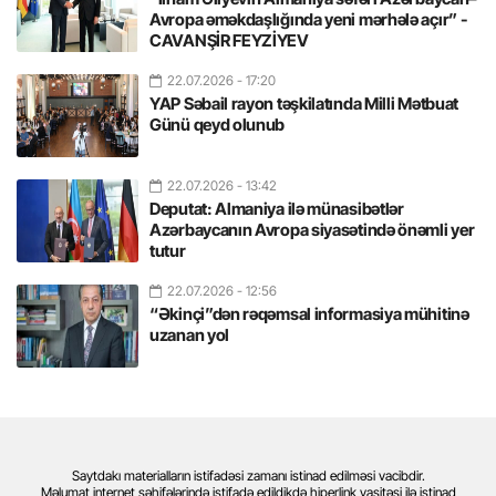
Avropa əməkdaşlığında yeni mərhələ açır” -
CAVANŞİR FEYZİYEV
22.07.2026
- 17:20
YAP Səbail rayon təşkilatında Milli Mətbuat
Günü qeyd olunub
22.07.2026
- 13:42
Deputat: Almaniya ilə münasibətlər
Azərbaycanın Avropa siyasətində önəmli yer
tutur
22.07.2026
- 12:56
“Əkinçi”dən rəqəmsal informasiya mühitinə
uzanan yol
Saytdakı materialların istifadəsi zamanı istinad edilməsi vacibdir.
Məlumat internet səhifələrində istifadə edildikdə hiperlink vasitəsi ilə istinad