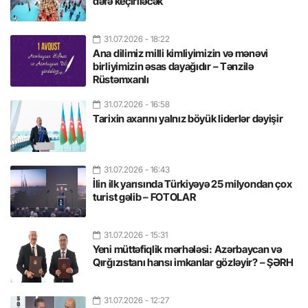
dəfə keçiriləcək
31.07.2026
- 18:22
Ana dilimiz milli kimliyimizin və mənəvi
birliyimizin əsas dayağıdır – Tənzilə
Rüstəmxanlı
31.07.2026
- 16:58
Tarixin axarını yalnız böyük liderlər dəyişir
31.07.2026
- 16:43
İlin ilk yarısında Türkiyəyə 25 milyondan çox
turist gəlib – FOTOLAR
31.07.2026
- 15:31
Yeni müttəfiqlik mərhələsi: Azərbaycan və
Qırğızıstanı hansı imkanlar gözləyir? – ŞƏRH
31.07.2026
- 12:27