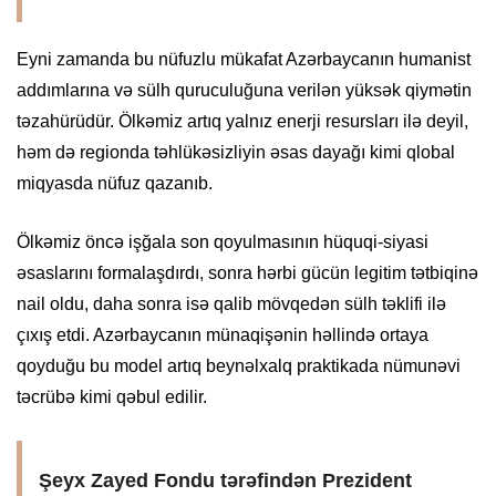
Eyni zamanda bu nüfuzlu mükafat Azərbaycanın humanist
addımlarına və sülh quruculuğuna verilən yüksək qiymətin
təzahürüdür. Ölkəmiz artıq yalnız enerji resursları ilə deyil,
həm də regionda təhlükəsizliyin əsas dayağı kimi qlobal
miqyasda nüfuz qazanıb.
Ölkəmiz öncə işğala son qoyulmasının hüquqi-siyasi
əsaslarını formalaşdırdı, sonra hərbi gücün legitim tətbiqinə
nail oldu, daha sonra isə qalib mövqedən sülh təklifi ilə
çıxış etdi. Azərbaycanın münaqişənin həllində ortaya
qoyduğu bu model artıq beynəlxalq praktikada nümunəvi
təcrübə kimi qəbul edilir.
Şeyx Zayed Fondu tərəfindən Prezident