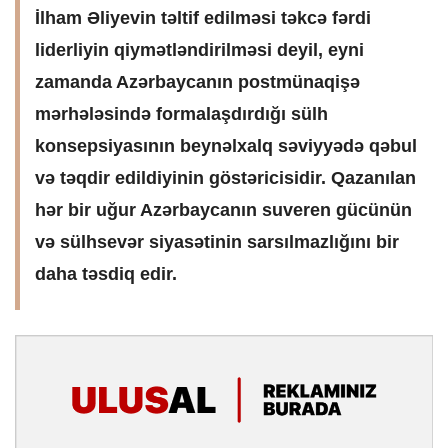
İlham Əliyevin təltif edilməsi təkcə fərdi
liderliyin qiymətləndirilməsi deyil, eyni
zamanda Azərbaycanın postmünaqişə
mərhələsində formalaşdırdığı sülh
konsepsiyasının beynəlxalq səviyyədə qəbul
və təqdir edildiyinin göstəricisidir. Qazanılan
hər bir uğur Azərbaycanın suveren gücünün
və sülhsevər siyasətinin sarsılmazlığını bir
daha təsdiq edir.