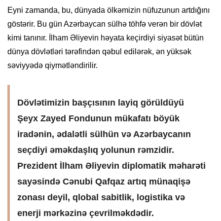
Eyni zamanda, bu, dünyada ölkəmizin nüfuzunun artdığını
göstərir. Bu gün Azərbaycan sülhə töhfə verən bir dövlət
kimi tanınır. İlham Əliyevin həyata keçirdiyi siyasət bütün
dünya dövlətləri tərəfindən qəbul edilərək, ən yüksək
səviyyədə qiymətləndirilir.
Dövlətimizin başçısının layiq görüldüyü
Şeyx Zayed Fondunun mükafatı böyük
iradənin, ədalətli sülhün və Azərbaycanın
seçdiyi əməkdaşlıq yolunun rəmzidir.
Prezident İlham Əliyevin diplomatik məharəti
sayəsində Cənubi Qafqaz artıq münaqişə
zonası deyil, qlobal sabitlik, logistika və
enerji mərkəzinə çevrilməkdədir.