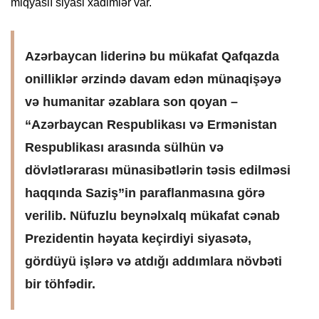
miqyaslı siyasi xadimlər var.
Azərbaycan liderinə bu mükafat Qafqazda
onilliklər ərzində davam edən münaqişəyə
və humanitar əzablara son qoyan –
“Azərbaycan Respublikası və Ermənistan
Respublikası arasında sülhün və
dövlətlərarası münasibətlərin təsis edilməsi
haqqında Saziş”in paraflanmasına görə
verilib. Nüfuzlu beynəlxalq mükafat cənab
Prezidentin həyata keçirdiyi siyasətə,
gördüyü işlərə və atdığı addımlara növbəti
bir töhfədir.