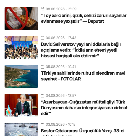
08.08.2026
- 15:39
“Toy xərclərini, qızılı, cehizi zəruri sayanlar
evlənməsə yaxşıdır” — Deputat
06.08.2026
- 17:43
David Seliverstov yayılan iddialarla bağlı
açıqlama verib: “İddiaların əhəmiyyətli
hissəsi həqiqəti əks etdirmir”
05.08.2026
- 10:41
Türkiyə sahillərində ruhu dinləndirən mavi
səyahət – FOTOLAR
04.08.2026
- 12:57
“Azərbaycan-Qırğızıstan müttəfiqliyi Türk
Dünyasının daha sıx inteqrasiyasına xidmət
edir”
03.08.2026
- 10:18
Bosfor Qitələrarası Üzgüçülük Yarışı 38-ci