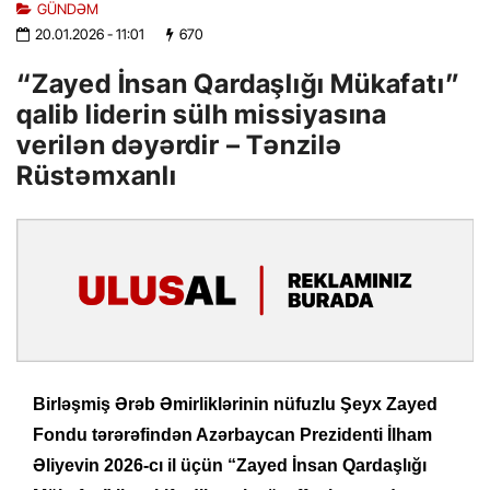
GÜNDƏM
20.01.2026
- 11:01
670
“Zayed İnsan Qardaşlığı Mükafatı”
qalib liderin sülh missiyasına
verilən dəyərdir – Tənzilə
Rüstəmxanlı
Birləşmiş Ərəb Əmirliklərinin nüfuzlu Şeyx Zayed
Fondu tərərəfindən Azərbaycan Prezidenti İlham
Əliyevin 2026-cı il üçün “Zayed İnsan Qardaşlığı