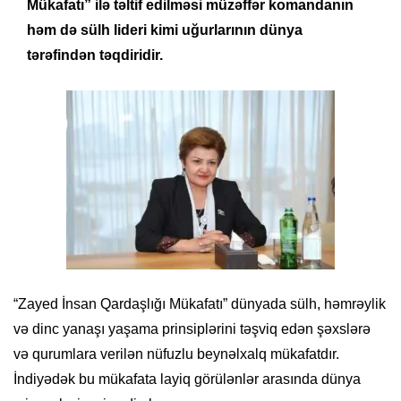
Mükafatı” ilə təltif edilməsi müzəffər komandanın
həm də sülh lideri kimi uğurlarının dünya
tərəfindən təqdiridir.
“Zayed İnsan Qardaşlığı Mükafatı” dünyada sülh, həmrəylik
və dinc yanaşı yaşama prinsiplərini təşviq edən şəxslərə
və qurumlara verilən nüfuzlu beynəlxalq mükafatdır.
İndiyədək bu mükafata layiq görülənlər arasında dünya