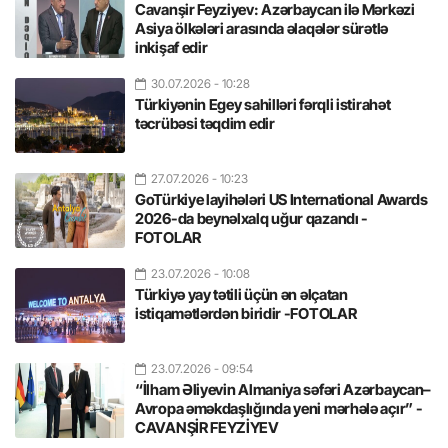
Cavanşir Feyziyev: Azərbaycan ilə Mərkəzi
Asiya ölkələri arasında əlaqələr sürətlə
inkişaf edir
30.07.2026
- 10:28
Türkiyənin Egey sahilləri fərqli istirahət
təcrübəsi təqdim edir
27.07.2026
- 10:23
GoTürkiye layihələri US International Awards
2026-da beynəlxalq uğur qazandı -
FOTOLAR
23.07.2026
- 10:08
Türkiyə yay tətili üçün ən əlçatan
istiqamətlərdən biridir -FOTOLAR
23.07.2026
- 09:54
“İlham Əliyevin Almaniya səfəri Azərbaycan–
Avropa əməkdaşlığında yeni mərhələ açır” -
CAVANŞİR FEYZİYEV