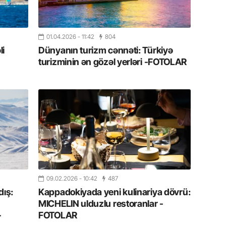
Azərbay
14.07.
01.04.2026
- 11:42
804
Şuşa dü
mərkəzin
li
Dünyanın turizm cənnəti: Türkiyə
yazır
turizminin ən gözəl yerləri -FOTOLAR
13.07.
Azərbay
siyasi a
13.07.
Cavanşi
Forumu 
hadisəd
09.02.2026
- 10:42
487
13.07.
ış:
Kappadokiyada yeni kulinariya dövrü:
İstirahə
MICHELIN ulduzlu restoranlar -
olan bu
-
FOTOLAR