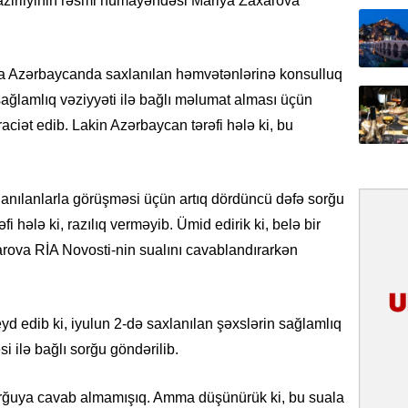
Nazirliyinin rəsmi nümayəndəsi Mariya Zaxarova
31.07.
İlin ilk
çox tur
ya Azərbaycanda saxlanılan həmvətənlərinə konsulluq
sağlamlıq vəziyyəti ilə bağlı məlumat alması üçün
31.07.
iət edib. Lakin Azərbaycan tərəfi hələ ki, bu
Yeni mü
Qırğızıs
ŞƏRH
lanılanlarla görüşməsi üçün artıq dördüncü dəfə sorğu
31.07.
 hələ ki, razılıq verməyib. Ümid edirik ki, belə bir
Cavanşi
Asiya öl
arova RİA Novosti-nin sualını cavablandırarkən
inkişaf e
30.07.
 edib ki, iyulun 2-də saxlanılan şəxslərin sağlamlıq
Türkiyən
si ilə bağlı sorğu göndərilib.
təcrübəs
27.07.
orğuya cavab almamışıq. Amma düşünürük ki, bu suala