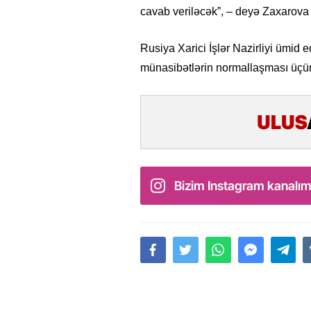
cavab veriləcək”, – deyə Zaxarova 
Rusiya Xarici İşlər Nazirliyi ümid e
münasibətlərin normallaşması üçün
Bizim Instagram kanalım