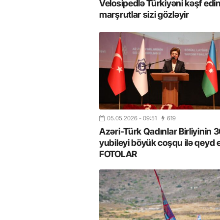
Velosipedlə Türkiyəni kəşf edin
marşrutlar sizi gözləyir
05.05.2026
- 09:51
619
Azəri-Türk Qadınlar Birliyinin 30
yubileyi böyük coşqu ilə qeyd e
FOTOLAR