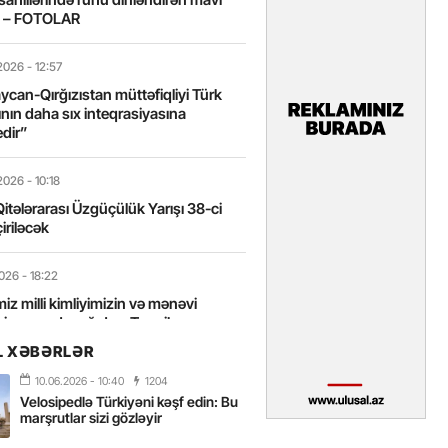
t – FOTOLAR
2026
- 12:57
can-Qırğızıstan müttəfiqliyi Türk
nın daha sıx inteqrasiyasına
edir”
2026
- 10:18
itələrarası Üzgüçülük Yarışı 38-ci
iriləcək
2026
- 18:22
miz milli kimliyimizin və mənəvi
izin əsas dayağıdır – Tənzilə
anlı
L XƏBƏRLƏR
10.06.2026
- 10:40
1204
2026
- 16:58
Velosipedlə Türkiyəni kəşf edin: Bu
axarını yalnız böyük liderlər dəyişir
marşrutlar sizi gözləyir