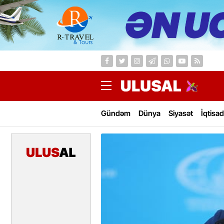
Gündəm
Dünya
Siyasət
İqtisad