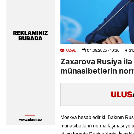
ÖZƏL
04.09.2025
- 10:36
31
Zaxarova Rusiya il
münasibətlərin norm
Moskva hesab edir ki, Bakının Rusi
münasibətlərin normallaşması yol