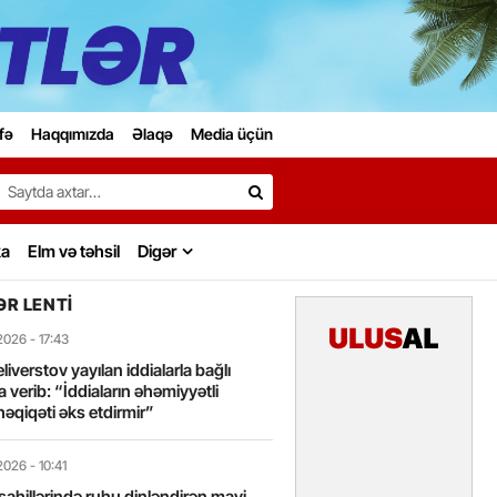
fə
Haqqımızda
Əlaqə
Media üçün
Search…
ka
Elm və təhsil
Digər
R LENTI
2026
- 17:43
liverstov yayılan iddialarla bağlı
 verib: “İddiaların əhəmiyyətli
həqiqəti əks etdirmir”
2026
- 10:41
sahillərində ruhu dinləndirən mavi