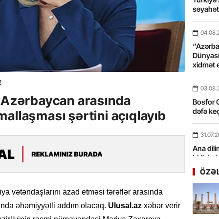
səyahə
04.08.
“Azərbay
Dünyası
xidmət 
2
03.08.
ə Azərbaycan arasında
Bosfor Q
dəfə keç
allaşması şərtini açıqlayıb
31.07.
Ana dili
birliyim
Rüstəmx
ÖZƏ
31.07.
ya vətəndaşlarını azad etməsi tərəflər arasında
Tarixin 
unda əhəmiyyətli addım olacaq.
Ulusal.az
xəbər verir