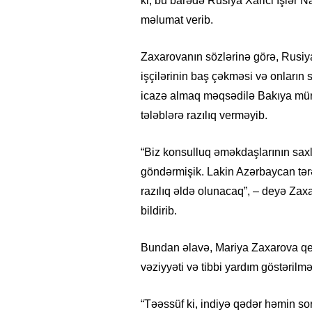
ki, bu barədə Rusiya Xarici İşlər 
məlumat verib.
Zaxarovanın sözlərinə görə, Rusi
işçilərinin baş çəkməsi və onların 
icazə almaq məqsədilə Bakıya mürac
tələblərə razılıq verməyib.
“Biz konsulluq əməkdaşlarının sax
göndərmişik. Lakin Azərbaycan tərəfi
razılıq əldə olunacaq”, – deyə Zax
bildirib.
Bundan əlavə, Mariya Zaxarova qeyd
vəziyyəti və tibbi yardım göstərilmə
“Təəssüf ki, indiyə qədər həmin s