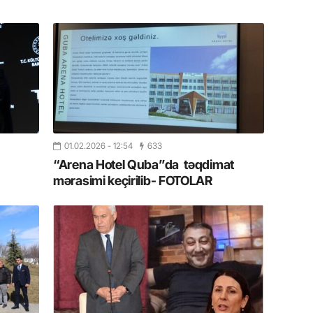
11.07.2
“İndiki
mənada 
10.07.
Ankara 
diploma
Deputa
01.02.2026
- 12:54
633
08.07.
“Arena Hotel Quba”da təqdimat
Kapadoki
mərasimi keçirilib- FOTOLAR
və Atçıl
olundu
07.07.
NATO-nu
ola bilə
07.07.