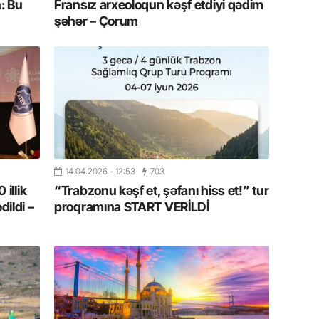
: Bu
Fransız arxeoloqun kəşf etdiyi qədim
19.07.
şəhər – Çorum
Şuşa art
dialoq 
17.07.
Yeni dü
Türkiyə
15.07.
Albert R
14.04.2026
- 12:53
703
təqdimat
 illik
“Trabzonu kəşf et, şəfanı hiss et!” tur
dildi –
proqramına START VERİLDİ
15.07.
Türkiyə
yaxşı d
14.07.
Beynəlx