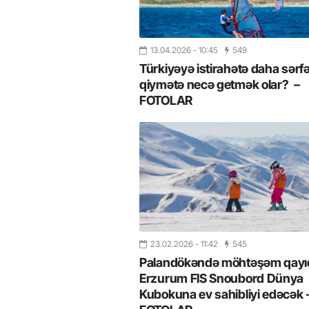
13.04.2026
- 10:45
549
Türkiyəyə istirahətə daha sərfə
qiymətə necə getmək olar? –
FOTOLAR
23.02.2026
- 11:42
545
Palandökəndə möhtəşəm qayıd
Erzurum FIS Snoubord Dünya
Kubokuna ev sahibliyi edəcək 