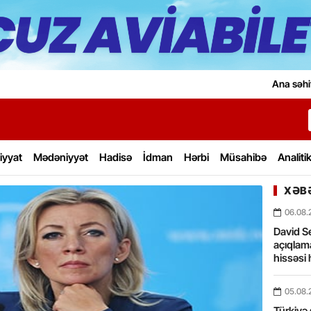
Ana səhi
iyyat
Mədəniyyət
Hadisə
İdman
Hərbi
Müsahibə
Analiti
XƏBƏ
06.08.
David Se
açıqlama
hissəsi 
05.08.
Türkiyə 