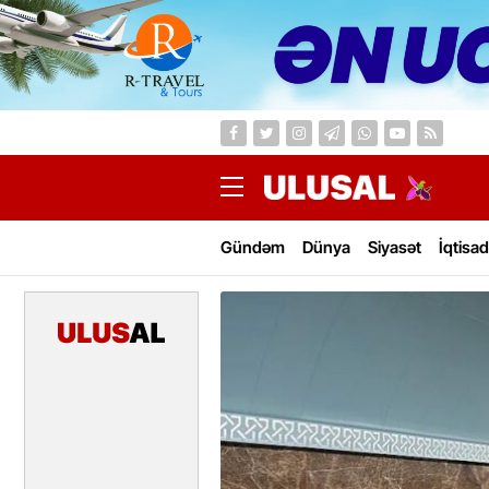
Gündəm
Dünya
Siyasət
İqtisad