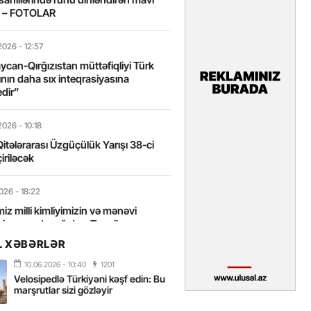
t – FOTOLAR
2026
- 12:57
can-Qırğızıstan müttəfiqliyi Türk
nın daha sıx inteqrasiyasına
edir”
2026
- 10:18
itələrarası Üzgüçülük Yarışı 38-ci
iriləcək
2026
- 18:22
miz milli kimliyimizin və mənəvi
izin əsas dayağıdır – Tənzilə
anlı
L XƏBƏRLƏR
10.06.2026
- 10:40
1201
2026
- 16:58
Velosipedlə Türkiyəni kəşf edin: Bu
axarını yalnız böyük liderlər dəyişir
marşrutlar sizi gözləyir