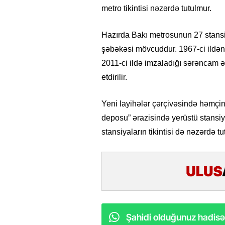
metro tikintisi nəzərdə tutulmur.
Hazırda Bakı metrosunun 27 stansiy
şəbəkəsi mövcuddur. 1967-ci ildən 
2011-ci ildə imzaladığı sərəncam
etdirilir.
Yeni layihələr çərçivəsində həmçin
deposu” ərazisində yerüstü stansiya
stansiyaların tikintisi də nəzərdə tu
Şahidi olduğunuz hadisəl