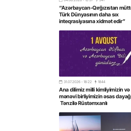
“Azərbaycan-Qırğızıstan müttəf
Türk Dünyasının daha sıx
inteqrasiyasına xidmət edir”
31.07.2026
- 18:22
1844
Ana dilimiz milli kimliyimizin və
mənəvi birliyimizin əsas dayağı
Tənzilə Rüstəmxanlı