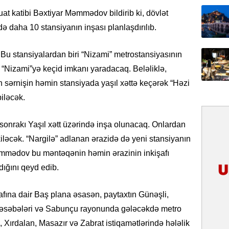
31.07.
at katibi Bəxtiyar Məmmədov bildirib ki, dövlət
İlin ilk
də daha 10 stansiyanın inşası planlaşdırılıb.
çox tur
. Bu stansiyalardan biri “Nizami” metrostansiyasının
31.07.
 “Nizami”yə keçid imkanı yaradacaq. Beləliklə,
Yeni mü
Qırğızıs
 sərnişin həmin stansiyada yaşıl xəttə keçərək “Həzi
ŞƏRH
iləcək.
31.07.
 sonrakı Yaşıl xətt üzərində inşa olunacaq. Onlardan
Cavanşi
ikiləcək. “Nargilə” adlanan ərazidə də yeni stansiyanın
Asiya öl
inkişaf e
Məmmədov bu məntəqənin həmin ərazinin inkişafı
ığını qeyd edib.
30.07.
Türkiyən
afına dair Baş plana əsasən, paytaxtın Günəşli,
təcrübəs
 qəsəbələri və Sabunçu rayonunda gələcəkdə metro
27.07.
ə, Xırdalan, Masazır və Zabrat istiqamətlərində hələlik