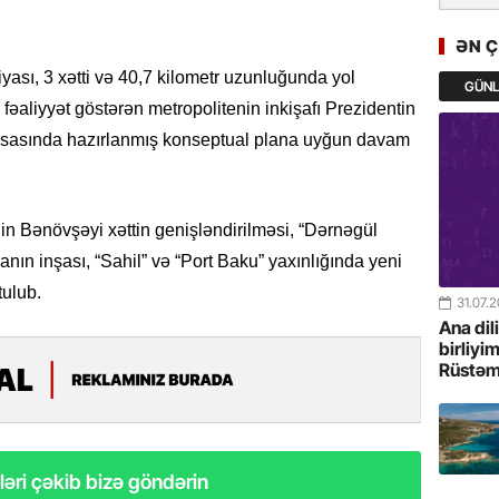
GoTürkiy
Awards 
ƏN 
-FOTOL
ası, 3 xətti və 40,7 kilometr uzunluğunda yol
GÜN
fəaliyyət göstərən metropolitenin inkişafı Prezidentin
23.07.
 əsasında hazırlanmış konseptual plana uyğun davam
Türkiyə 
istiqam
23.07.
in Bənövşəyi xəttin genişləndirilməsi, “Dərnəgül
“İlham Ə
nın inşası, “Sahil” və “Port Baku” yaxınlığında yeni
Azərbay
mərhələ
tulub.
31.07.
Ana dil
22.07.
birliyi
Rüstəm
YAP Səba
Günü q
22.07.
əri çəkib bizə göndərin
Deputat