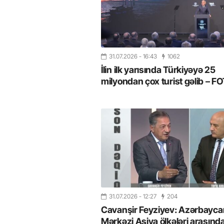
31.07.2026
- 16:43
1062
İlin ilk yarısında Türkiyəyə 25
milyondan çox turist gəlib – 
31.07.2026
- 12:27
204
Cavanşir Feyziyev: Azərbaycan
Mərkəzi Asiya ölkələri arasınd