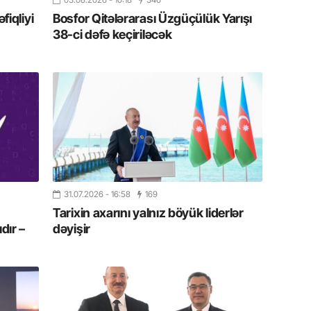
Azərbay
iqliyi
Bosfor Qitələrarası Üzgüçülük Yarışı
38-ci dəfə keçiriləcək
14.07.
Şuşa dü
mərkəzin
yazır
13.07.
Azərbay
siyasi a
13.07.
31.07.2026
- 16:58
169
Cavanşi
Forumu 
Tarixin axarını yalnız böyük liderlər
hadisəd
dır –
dəyişir
13.07.
İstirahə
olan bu