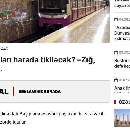
səyahə
04.08.
“Azərbay
Dünyası
xidmət 
440
03.08.
arı harada tikiləcək? –Zığ,
Bosfor Q
dəfə keç
…
31.07.
Ana dili
birliyim
Rüstəmx
ÖZƏ
31.07.
afına dair Baş plana əsasən, paytaxtın bir sıra vacib
Tarixin 
zərdə tutulur.