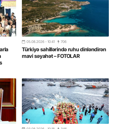
19.07.
Şuşa art
dialoq 
17.07.
Yeni dü
05.08.2026
- 10:41
706
Türkiyə
arla
Türkiyə sahillərində ruhu dinləndirən
n
mavi səyahət – FOTOLAR
15.07.
s
Albert R
təqdimat
15.07.
Türkiyə
yaxşı d
14.07.
Beynəlx
03.08.2026
- 10:18
346