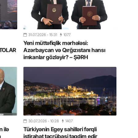
11.07.2
“İndiki
mənada 
31.07.2026
- 15:31
1077
10.07.
Yeni müttəfiqlik mərhələsi:
Ankara 
FOTOLAR
Azərbaycan və Qırğızıstanı hansı
diploma
Deputa
imkanlar gözləyir? – ŞƏRH
08.07.
Kapadoki
və Atçıl
olundu
07.07.
NATO-nu
ola bilə
30.07.2026
- 10:28
1407
 ilə
Türkiyənin Egey sahilləri fərqli
07.07.
a
istirahət təcrübəsi təqdim edir