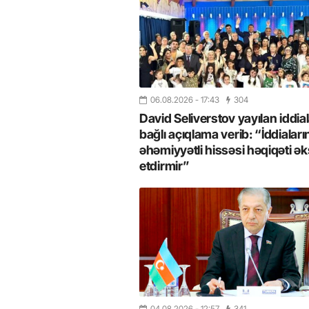
06.08.2026
- 17:43
304
David Seliverstov yayılan iddial
bağlı açıqlama verib: “İddiaları
əhəmiyyətli hissəsi həqiqəti ək
etdirmir”
04.08.2026
- 12:57
341