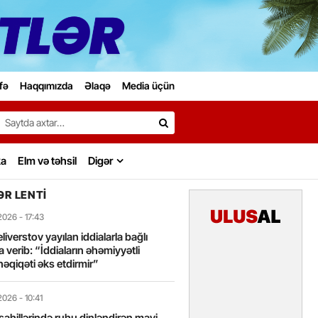
fə
Haqqımızda
Əlaqə
Media üçün
Search…
ka
Elm və təhsil
Digər
R LENTI
2026
- 17:43
liverstov yayılan iddialarla bağlı
 verib: “İddiaların əhəmiyyətli
həqiqəti əks etdirmir”
2026
- 10:41
sahillərində ruhu dinləndirən mavi