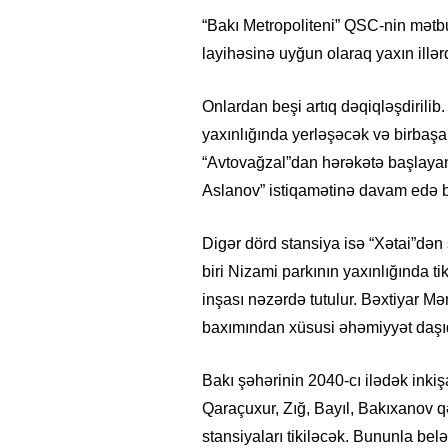
“Bakı Metropoliteni” QSC-nin mətbu
layihəsinə uyğun olaraq yaxın illər
Onlardan beşi artıq dəqiqləşdirilib
yaxınlığında yerləşəcək və birbaşa
“Avtovağzal”dan hərəkətə başlayan
Aslanov” istiqamətinə davam edə b
Digər dörd stansiya isə “Xətai”dən
biri Nizami parkının yaxınlığında t
inşası nəzərdə tutulur. Bəxtiyar 
baxımından xüsusi əhəmiyyət daşıd
Bakı şəhərinin 2040-cı ilədək inkiş
Qaraçuxur, Zığ, Bayıl, Bakıxanov
stansiyaları tikiləcək. Bununla bel