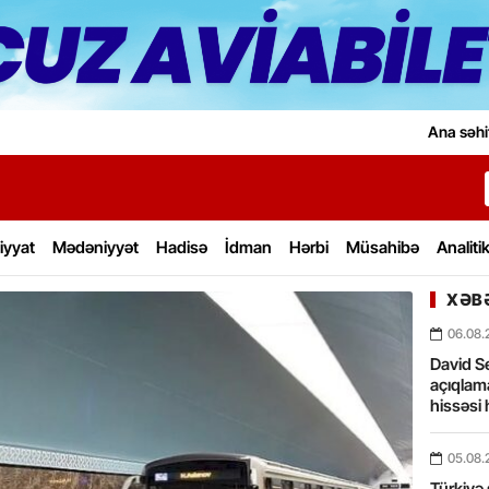
Ana səhi
iyyat
Mədəniyyət
Hadisə
İdman
Hərbi
Müsahibə
Analiti
XƏBƏ
06.08.
David Se
açıqlama
hissəsi 
05.08.
Türkiyə 