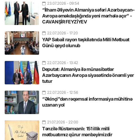
23.07.2026
- 09:54
“İlham Əliyevin Almaniya səfəri Azərbaycan–
Avropa əməkdaşlığında yeni mərhələ açır” -
CAVANŞİR FEYZİYEV
22.07.2026
- 17:20
YAP Səbail rayon təşkilatında Milli Mətbuat
Günü qeyd olunub
22.07.2026
- 13:42
Deputat: Almaniya ilə münasibətlər
Azərbaycanın Avropa siyasətində önəmli yer
tutur
22.07.2026
- 12:56
“Əkinçi”dən rəqəmsal informasiya mühitinə
uzanan yol
21.07.2026
- 22:00
Tənzilə Rüstəmxanlı: 151 illik milli
mətbuatımız qürur mənbəyimizdir