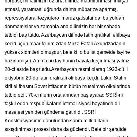
bərpası, millətimizin öz ana dilində maariflənməsi, inkişaf
etməsi, yaratması uğrunda daima mübarizə aparmış,
repressiyalara, təzyiqlərə məruz qalsalar da, bu yoldan
dönməmişlər və zamanla ana dilimizin hər bir sahədə
tətbiqi baş tutdu. Azərbaycan dilində latın qrafikalı əlifbaya
keçid üçün maarifçilrimizdən Mirzə Fətəli Axundzadənin
yüksək xidmtləri olmuşdur, belə ki, o bu istiqamətdə layihə
hazırlamışdı. Amma bu layihənin həyata keçirilməsi yalnız
20-ci əsrdə baş tutdu.Azərbaycan rəsmi olaraq 1923-cü il
oktyabrın 20-də latın qrafikalı əlifbaya keçdi. Lakin Stalin
kiril əlifbasını Sovet İttifaqının bütün müsəlman ölkələrində
tətbiq etdi. 70-ci illərin ortalarından başlayaraq SSRİ-ni
təşkil edən respublikaların ictimai-siyasi həyatında dil
məsələsi yenidən gündəmə gətirildi. SSRİ
Konstitusiyasının qəbulundan sonra milli dillərin
sıxışdırılması prosesi daha da gücləndi. Belə bir şəraitdə