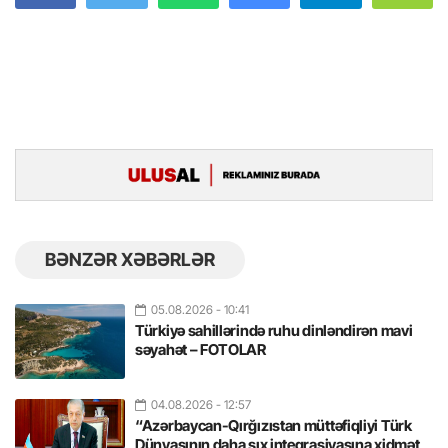
BƏNZƏR XƏBƏRLƏR
05.08.2026
- 10:41
Türkiyə sahillərində ruhu dinləndirən mavi
səyahət – FOTOLAR
04.08.2026
- 12:57
“Azərbaycan-Qırğızıstan müttəfiqliyi Türk
Dünyasının daha sıx inteqrasiyasına xidmət