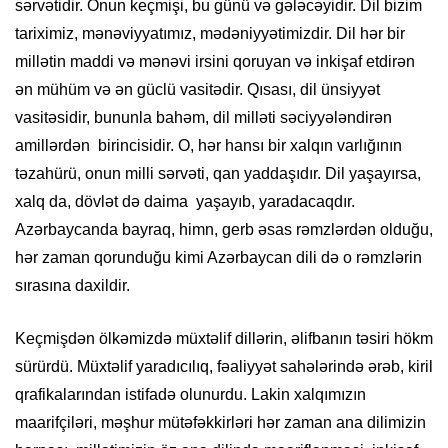
sərvətidir. Onun keçmişi, bu günü və gələcəyidir. Dil bizim
tariximiz, mənəviyyatımız, mədəniyyətimizdir. Dil hər bir
millətin maddi və mənəvi irsini qoruyan və inkişaf etdirən
ən mühüm və ən güclü vasitədir. Qısası, dil ünsiyyət
vasitəsidir, bununla bahəm, dil milləti səciyyələndirən
amillərdən birincisidir. O, hər hansı bir xalqın varlığının
təzahürü, onun milli sərvəti, qan yaddaşıdır. Dil yaşayırsa,
xalq da, dövlət də daima yaşayıb, yaradacaqdır.
Azərbaycanda bayraq, himn, gerb əsas rəmzlərdən olduğu,
hər zaman qorunduğu kimi Azərbaycan dili də o rəmzlərin
sırasına daxildir.
Keçmişdən ölkəmizdə müxtəlif dillərin, əlifbanın təsiri hökm
sürürdü. Müxtəlif yaradıcılıq, fəaliyyət sahələrində ərəb, kiril
qrafikalarından istifadə olunurdu. Lakin xalqımızın
maarifçiləri, məşhur mütəfəkkirləri hər zaman ana dilimizin