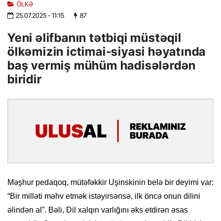
ÖLKƏ
25.07.2025
- 11:15
87
Yeni əlifbanın tətbiqi müstəqil
ölkəmizin ictimai-siyasi həyatında
baş vermiş mühüm hadisələrdən
biridir
Məşhur pedaqoq, mütəfəkkir Uşinskinin belə bir deyimi var:
“Bir milləti məhv etmək istəyirsənsə, ilk öncə onun dilini
əlindən al”. Bəli, Dil xalqın varlığını əks etdirən əsas