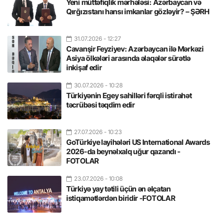
Yeni müttəfiqlik mərhələsi: Azərbaycan və
Qırğızıstanı hansı imkanlar gözləyir? – ŞƏRH
31.07.2026
- 12:27
Cavanşir Feyziyev: Azərbaycan ilə Mərkəzi
Asiya ölkələri arasında əlaqələr sürətlə
inkişaf edir
30.07.2026
- 10:28
Türkiyənin Egey sahilləri fərqli istirahət
təcrübəsi təqdim edir
27.07.2026
- 10:23
GoTürkiye layihələri US International Awards
2026-da beynəlxalq uğur qazandı -
FOTOLAR
23.07.2026
- 10:08
Türkiyə yay tətili üçün ən əlçatan
istiqamətlərdən biridir -FOTOLAR