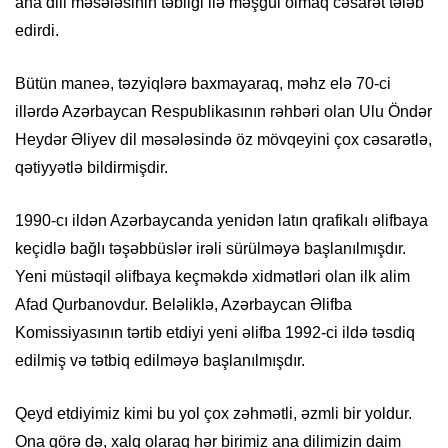
ana dili məsələsinin təbliği ilə məşğul olmaq cəsarət tələb
edirdi.
Bütün maneə, təzyiqlərə baxmayaraq, məhz elə 70-ci
illərdə Azərbaycan Respublikasının rəhbəri olan Ulu Öndər
Heydər Əliyev dil məsələsində öz mövqeyini çox cəsarətlə,
qətiyyətlə bildirmişdir.
1990-cı ildən Azərbaycanda yenidən latın qrafikalı əlifbaya
keçidlə bağlı təşəbbüslər irəli sürülməyə başlanılmışdır.
Yeni müstəqil əlifbaya keçməkdə xidmətləri olan ilk alim
Afad Qurbanovdur. Beləliklə, Azərbaycan Əlifba
Komissiyasının tərtib etdiyi yeni əlifba 1992-ci ildə təsdiq
edilmiş və tətbiq edilməyə başlanılmışdır.
Qeyd etdiyimiz kimi bu yol çox zəhmətli, əzmli bir yoldur.
Ona görə də, xalq olaraq hər birimiz ana dilimizin daim