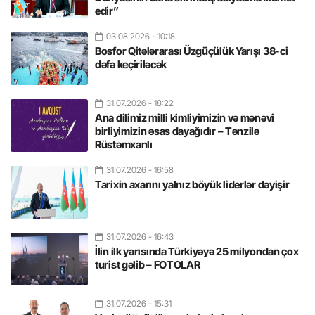
edir”
03.08.2026
- 10:18
Bosfor Qitələrarası Üzgüçülük Yarışı 38-ci
dəfə keçiriləcək
31.07.2026
- 18:22
Ana dilimiz milli kimliyimizin və mənəvi
birliyimizin əsas dayağıdır – Tənzilə
Rüstəmxanlı
31.07.2026
- 16:58
Tarixin axarını yalnız böyük liderlər dəyişir
31.07.2026
- 16:43
İlin ilk yarısında Türkiyəyə 25 milyondan çox
turist gəlib – FOTOLAR
31.07.2026
- 15:31