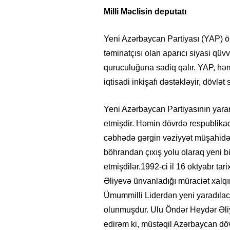
​Milli Məclisin deputatı
Yeni Azərbaycan Partiyası (YAP) ölk
təminatçısı olan aparıcı siyasi qüv
quruculuğuna sadiq qalır. YAP, həm
iqtisadi inkişafı dəstəkləyir, dövlət 
Yeni Azərbaycan Partiyasının yara
etmişdir. Həmin dövrdə respublika
cəbhədə gərgin vəziyyət müşahidə 
böhrandan çıxış yolu olaraq yeni bi
etmişdilər.1992-ci il 16 oktyabr ta
Əliyevə ünvanladığı müraciət xalqın
Ümummilli Liderdən yeni yaradılaca
olunmuşdur. Ulu Öndər Heydər Əli
edirəm ki, müstəqil Azərbaycan dövl