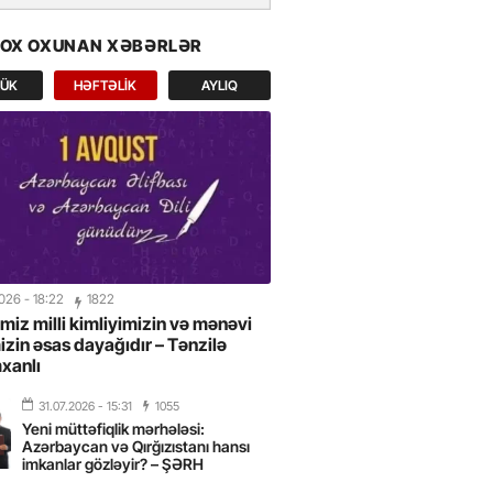
e layihələri US International
2026-da beynəlxalq uğur qazandı
ÇOX OXUNAN XƏBƏRLƏR
AR
LÜK
HƏFTƏLIK
AYLIQ
2026
- 10:08
yay tətili üçün ən əlçatan
ətlərdən biridir -FOTOLAR
2026
- 09:54
liyevin Almaniya səfəri
can–Avropa əməkdaşlığında yeni
 açır” -CAVANŞİR FEYZİYEV
2026
- 18:22
1822
imiz milli kimliyimizin və mənəvi
2026
- 17:20
mizin əsas dayağıdır – Tənzilə
xanlı
il rayon təşkilatında Milli Mətbuat
eyd olunub
31.07.2026
- 15:31
1055
Yeni müttəfiqlik mərhələsi:
Azərbaycan və Qırğızıstanı hansı
2026
- 13:42
imkanlar gözləyir? – ŞƏRH
: Almaniya ilə münasibətlər