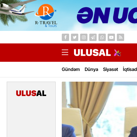
Gündəm
Dünya
Siyasət
İqtisad