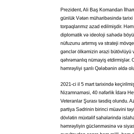
Prezident, Ali Baş Komandan İlham 
günlük Vətən müharibəsində tarixi 
torpaqlarımız azad edilmişdir. Həmi
diplomatik və ideoloji sahədə böyü
nüfuzunu artırmış və strateji mövqey
gənclər ölkəmizin ərazi bütövlüyü
qəhrəmanlıq nümayiş etdirmişlər. Onl
həmrəyliyi şanlı Qələbənin əldə o
2021-ci il 5 mart tarixində keçirilm
Nizamnaməsi, 40 nəfərlik İdarə Heyə
Veteranlar Şurası təsdiq olundu. A
partiya Sədrinin birinci müavini təy
dövlətin müxtəlif sahələrində islahat
həmrəyliyin güclənməsinə və siyas