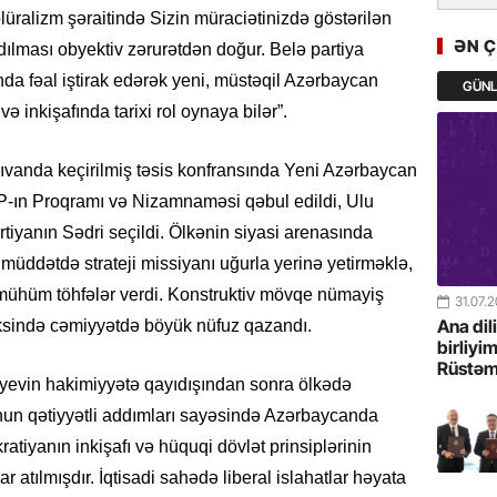
GoTürkiy
lüralizm şəraitində Sizin müraciətinizdə göstərilən
Awards 
ƏN 
ılması obyektiv zərurətdən doğur. Belə partiya
-FOTOL
nda fəal iştirak edərək yeni, müstəqil Azərbaycan
GÜN
 inkişafında tarixi rol oynaya bilər”.
23.07.
Türkiyə 
istiqam
çıvanda keçirilmiş təsis konfransında Yeni Azərbaycan
AP-ın Proqramı və Nizamnaməsi qəbul edildi, Ulu
23.07.
tiyanın Sədri seçildi. Ölkənin siyasi arenasında
“İlham Ə
 müddətdə strateji missiyanı uğurla yerinə yetirməklə,
Azərbay
mərhələ
a mühüm töhfələr verdi. Konstruktiv mövqe nümayiş
31.07.
Ana dil
eksində cəmiyyətdə böyük nüfuz qazandı.
22.07.
birliyi
Rüstəm
YAP Səba
yevin hakimiyyətə qayıdışından sonra ölkədə
Günü q
un qətiyyətli addımları sayəsində Azərbaycanda
ratiyanın inkişafı və hüquqi dövlət prinsiplərinin
22.07.
r atılmışdır. İqtisadi sahədə liberal islahatlar həyata
Deputat