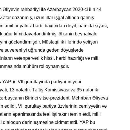
19.07.
Əliyevin rəhbərliyi ilə Azərbaycan 2020-ci ilin 44
Şuşa art
Zəfər qazanmış, uzun illər işğal altında qalmış
dialoq 
n amillər yalnız hərbi baxımdan deyil, həm də siyasi,
k uğur kimi dəyərləndirilmiş, ölkənin beynəlxalq
17.07.
Yeni dü
ini gücləndirmişdir. Müstəqillik illərində yetişən
Türkiyə
 və suverenliyi uğrunda gedən döyüşlərdə
arın vətənpərvərlik hissi, hərbi hazırlığı və milli
15.07.
lunmasında mühüm rol oynamışdır.
Albert R
təqdimat
iş YAP-ın VII qurultayında partiyanın yeni
15.07.
ti, 13 nəfərlik Təftiş Komissiyası və 35 nəfərlik
Türkiyə
zərbaycanın Birinci vitse-prezidenti Mehriban Əliyeva
yaxşı d
in edildi. VII qurultay partiya üzvlərinin cəmiyyətin və
ların aparılmasında fəal iştirakını təmin etdi, milli
14.07.
i dialoqun dərinləşməsinə xidmət etdi. YAP bu
Beynəlx