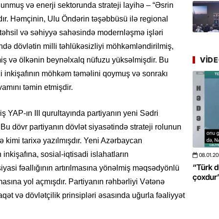
Azərbay
lunmuş və enerji sektorunda strateji layihə – “Əsrin
yer tutu
dır. Həmçinin, Ulu Öndərin təşəbbüsü ilə regional
ş, təhsil və səhiyyə sahəsində modernləşmə işləri
22.07.
ndə dövlətin milli təhlükəsizliyi möhkəmləndirilmiş,
“Əkinçi
mühitin
VID
ş və ölkənin beynəlxalq nüfuzu yüksəlmişdir. Bu
i inkişafının möhkəm təməlini qoymuş və sonrakı
21.07.
vamını təmin etmişdir.
Tənzilə R
mətbuat
miş YAP-ın III qurultayında partiyanın yeni Sədri
 Bu dövr partiyanın dövlət siyasətində strateji rolunun
20.07.
 kimi tarixə yazılmışdır. Yeni Azərbaycan
Cavanşi
Üstellə
nkişafına, sosial-iqtisadi islahatların
08.01.2026
- 10:50
422
20.06.2
 böyüməsini
“Türk dünyası ilə bağlı görüləcək işlər
“Azərba
siyasi fəallığının artırılmasına yönəlmiş məqsədyönlü
20.07.
çoxdur” -VİDEO
pozdu”
lmasına yol açmışdır. Partiyanın rəhbərliyi Vətənə
Türkiyə
ət və dövlətçilik prinsipləri əsasında uğurla fəaliyyət
Antalya
turistlər