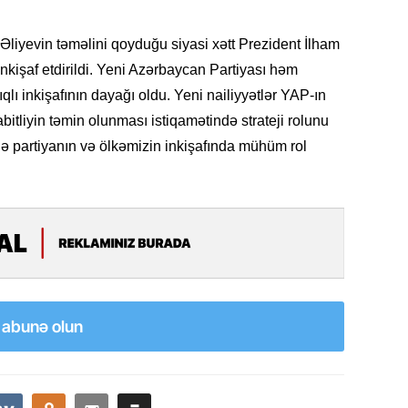
11.07.2
“İndiki
Əliyevin təməlini qoyduğu siyasi xətt Prezident İlham
mənada 
nkişaf etdirildi. Yeni Azərbaycan Partiyası həm
lı inkişafının dayağı oldu. Yeni nailiyyətlər YAP-ın
10.07.
bitliyin təmin olunması istiqamətində strateji rolunu
Ankara 
diploma
də partiyanın və ölkəmizin inkişafında mühüm rol
Deputa
08.07.
Kapadoki
və Atçıl
olundu
07.07.
a abunə olun
NATO-nu
ola bilə
07.07.