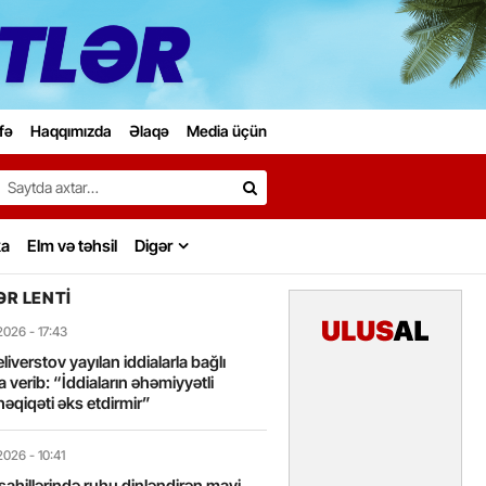
fə
Haqqımızda
Əlaqə
Media üçün
Search…
ka
Elm və təhsil
Digər
R LENTI
2026
- 17:43
liverstov yayılan iddialarla bağlı
 verib: “İddiaların əhəmiyyətli
həqiqəti əks etdirmir”
2026
- 10:41
sahillərində ruhu dinləndirən mavi