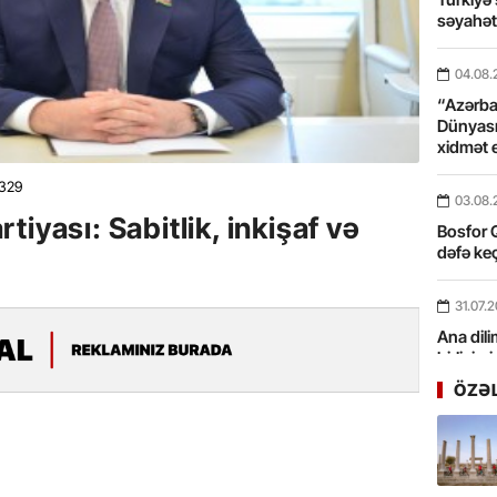
səyahə
04.08.
“Azərbay
Dünyası
xidmət 
329
03.08.
iyası: Sabitlik, inkişaf və
Bosfor Q
dəfə keç
31.07.
Ana dili
birliyim
Rüstəmx
ÖZƏ
31.07.
Tarixin 