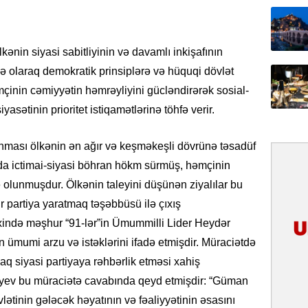
31.07.
İlin ilk
çox tur
ənin siyasi sabitliyinin və davamlı inkişafının
və olaraq demokratik prinsiplərə və hüquqi dövlət
31.07.
çinin cəmiyyətin həmrəyliyini gücləndirərək sosial-
Yeni mü
Qırğızıs
siyasətinin prioritet istiqamətlərinə töhfə verir.
ŞƏRH
nması ölkənin ən ağır və keşməkeşli dövrünə təsadüf
31.07.
da ictimai-siyasi böhran hökm sürmüş, həmçinin
Cavanşi
olunmuşdur. Ölkənin taleyini düşünən ziyalılar bu
Asiya öl
inkişaf e
r partiya yaratmaq təşəbbüsü ilə çıxış
rixində məşhur “91-lər”in Ümummilli Lider Heydər
30.07.
 ümumi arzu və istəklərini ifadə etmişdir. Müraciətdə
Türkiyən
q siyasi partiyaya rəhbərlik etməsi xahiş
təcrübəs
yev bu müraciətə cavabında qeyd etmişdir: “Güman
27.07.
ətinin gələcək həyatının və fəaliyyətinin əsasını