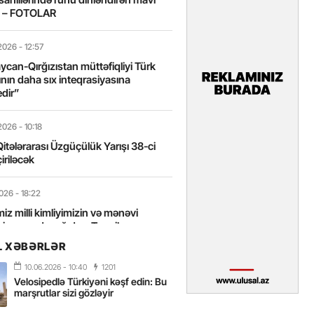
t – FOTOLAR
2026
- 12:57
can-Qırğızıstan müttəfiqliyi Türk
nın daha sıx inteqrasiyasına
edir”
2026
- 10:18
itələrarası Üzgüçülük Yarışı 38-ci
iriləcək
2026
- 18:22
miz milli kimliyimizin və mənəvi
izin əsas dayağıdır – Tənzilə
anlı
L XƏBƏRLƏR
10.06.2026
- 10:40
1201
2026
- 16:58
Velosipedlə Türkiyəni kəşf edin: Bu
axarını yalnız böyük liderlər dəyişir
marşrutlar sizi gözləyir