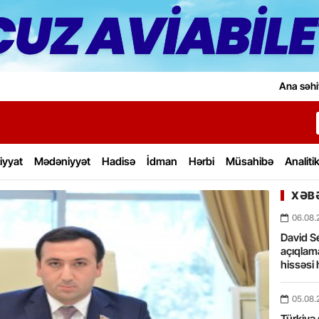
Ana səhi
iyyat
Mədəniyyət
Hadisə
İdman
Hərbi
Müsahibə
Analiti
XƏBƏ
06.08.
David Se
açıqlama
hissəsi 
05.08.
Türkiyə 