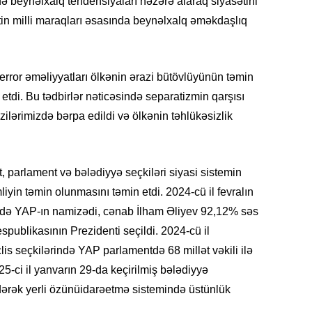
Azərbay
ə beynəlxalq tendensiyaları nəzərə alaraq siyasətini
tin milli maraqları əsasında beynəlxalq əməkdaşlıq
14.07.
Şuşa dü
mərkəzin
terror əməliyyatları ölkənin ərazi bütövlüyünün təmin
yazır
tdi. Bu tədbirlər nəticəsində separatizmin qarşısı
13.07.
razilərimizdə bərpa edildi və ölkənin təhlükəsizlik
Azərbay
siyasi a
, parlament və bələdiyyə seçkiləri siyasi sistemin
13.07.
iyin təmin olunmasını təmin etdi. 2024-cü il fevralın
Cavanşi
rində YAP-ın namizədi, cənab İlham Əliyev 92,12% səs
Forumu 
hadisəd
ublikasının Prezidenti seçildi. 2024-cü il
clis seçkilərində YAP parlamentdə 68 millət vəkili ilə
13.07.
-ci il yanvarın 29-da keçirilmiş bələdiyyə
İstirahə
dərək yerli özünüidarəetmə sistemində üstünlük
olan bu