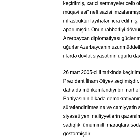
keçirilmiş, xarici sərmayələr cəlb o
müqaviləsi” neft sazişi imzalanmış
infrastruktur layihələri icra edilmi
aparılmışdır. Onun rəhbərliyi dövrü
Azərbaycan diplomatiyası güclənmi
uğurlar Azərbaycanın uzunmüddətl
illərdə dövlət siyasətinin uğurlu da
26 mart 2005-ci il tarixində keçiril
Prezident İlham Əliyev seçilmişdir.
daha da möhkəmləndiyi bir mərhələ
Partiyasının ölkədə demokratiyanın i
26
- 11:12
747
14.05.2026
- 10:58
346
ycan onların çirkin oyununu
“ABŞ və Qərb Çinin daha da
sürətləndirilməsinə və cəmiyyətin 
- VİDEO
istəmir”- VİDEO
siyasəti yeni nailiyyətlərin qazanı
sadiqlik, ümummilli maraqlara sədaq
göstərmişdir.