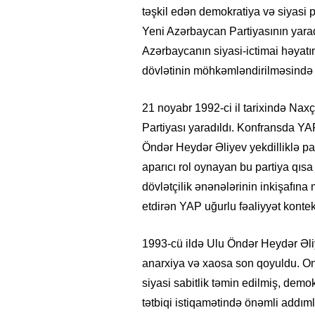
təşkil edən demokratiya və siyasi p
Yeni Azərbaycan Partiyasının yarad
Azərbaycanın siyasi-ictimai həyatı
dövlətinin möhkəmləndirilməsində və
21 noyabr 1992-ci il tarixində Nax
Partiyası yaradıldı. Konfransda Y
Öndər Heydər Əliyev yekdilliklə par
aparıcı rol oynayan bu partiya qısa
dövlətçilik ənənələrinin inkişafın
etdirən YAP uğurlu fəaliyyət kont
1993-cü ildə Ulu Öndər Heydər Əli
anarxiya və xaosa son qoyuldu. On
siyasi sabitlik təmin edilmiş, demok
tətbiqi istiqamətində önəmli addımla