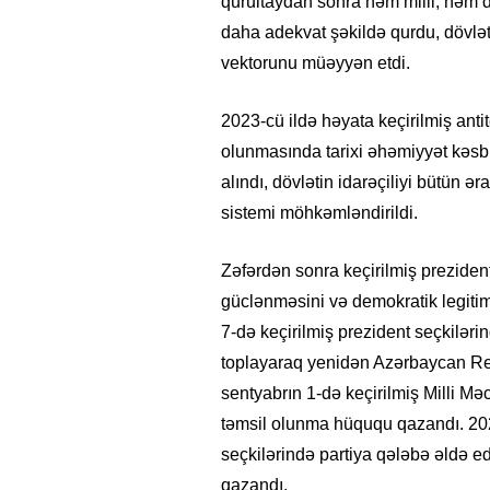
qurultaydan sonra həm milli, həm d
daha adekvat şəkildə qurdu, dövlə
vektorunu müəyyən etdi.
2023-cü ildə həyata keçirilmiş anti
olunmasında tarixi əhəmiyyət kəsb e
alındı, dövlətin idarəçiliyi bütün ə
sistemi möhkəmləndirildi.
Zəfərdən sonra keçirilmiş prezident
güclənməsini və demokratik legitiml
7-də keçirilmiş prezident seçkilə
toplayaraq yenidən Azərbaycan Resp
sentyabrın 1-də keçirilmiş Milli Mə
təmsil olunma hüququ qazandı. 2025
seçkilərində partiya qələbə əldə e
qazandı.