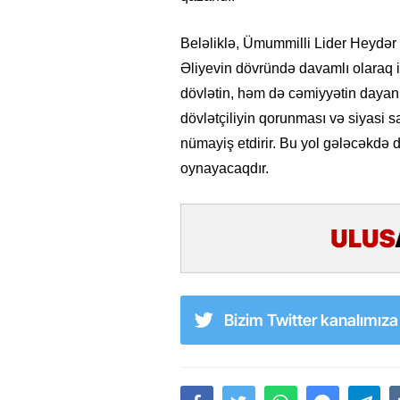
Beləliklə, Ümummilli Lider Heydər 
Əliyevin dövründə davamlı olaraq i
dövlətin, həm də cəmiyyətin dayanıq
dövlətçiliyin qorunması və siyasi sa
nümayiş etdirir. Bu yol gələcəkdə 
oynayacaqdır.
Bizim Twitter kanalımız