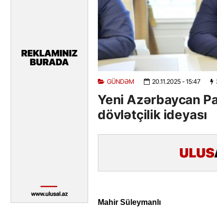
GÜNDƏM
20.11.2025
- 15:47
Yeni Azərbaycan Part
dövlətçilik ideyası
Mahir Süleymanlı