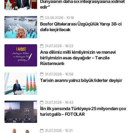
Dünyasının daha sıx inteqrasiyasına xidmət
edir”
03.08.2026
- 10:18
Bosfor Qitələrarası Üzgüçülük Yarışı 38-ci
dəfə keçiriləcək
31.07.2026
- 18:22
Ana dilimiz milli kimliyimizin və mənəvi
birliyimizin əsas dayağıdır – Tənzilə
Rüstəmxanlı
31.07.2026
- 16:58
Tarixin axarını yalnız böyük liderlər dəyişir
31.07.2026
- 16:43
İlin ilk yarısında Türkiyəyə 25 milyondan çox
turist gəlib – FOTOLAR
31.07.2026
- 15:31