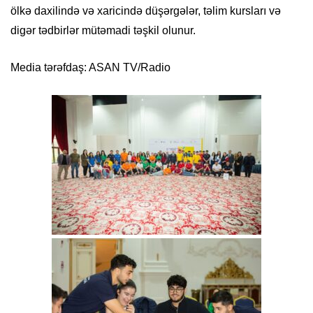
ölkə daxilində və xaricində düşərgələr, təlim kursları və
digər tədbirlər mütəmadi təşkil olunur.
Media tərəfdaş: ASAN TV/Radio