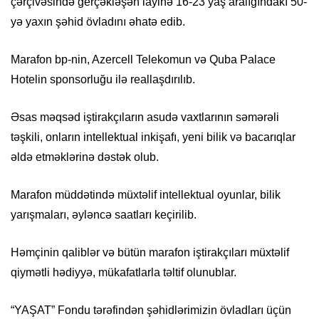
çərçivəsində gerçəkləşən layihə 16-23 yaş aralığındakı 50-
yə yaxın şəhid övladını əhatə edib.
Marafon bp-nin, Azercell Telekomun və Quba Palace
Hotelin sponsorluğu ilə reallaşdırılıb.
Əsas məqsəd iştirakçıların asudə vaxtlarının səmərəli
təşkili, onların intellektual inkişafı, yeni bilik və bacarıqlar
əldə etməklərinə dəstək olub.
Marafon müddətində müxtəlif intellektual oyunlar, bilik
yarışmaları, əyləncə saatları keçirilib.
Həmçinin qaliblər və bütün marafon iştirakçıları müxtəlif
qiymətli hədiyyə, mükafatlarla təltif olunublar.
“YAŞAT” Fondu tərəfindən şəhidlərimizin övladları üçün