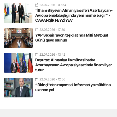
23.07.2026
- 09:54
“İlham Əliyevin Almaniya səfəri Azərbaycan–
Avropa əməkdaşlığında yeni mərhələ açır” -
CAVANŞİR FEYZİYEV
22.07.2026
- 17:20
YAP Səbail rayon təşkilatında Milli Mətbuat
Günü qeyd olunub
22.07.2026
- 13:42
Deputat: Almaniya ilə münasibətlər
Azərbaycanın Avropa siyasətində önəmli yer
tutur
22.07.2026
- 12:56
“Əkinçi”dən rəqəmsal informasiya mühitinə
uzanan yol