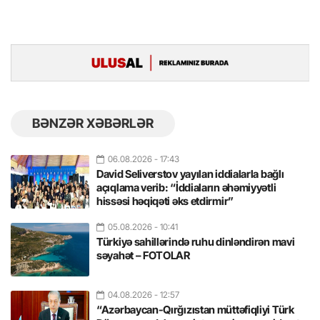
BƏNZƏR XƏBƏRLƏR
06.08.2026
- 17:43
David Seliverstov yayılan iddialarla bağlı
açıqlama verib: “İddiaların əhəmiyyətli
hissəsi həqiqəti əks etdirmir”
05.08.2026
- 10:41
Türkiyə sahillərində ruhu dinləndirən mavi
səyahət – FOTOLAR
04.08.2026
- 12:57
“Azərbaycan-Qırğızıstan müttəfiqliyi Türk