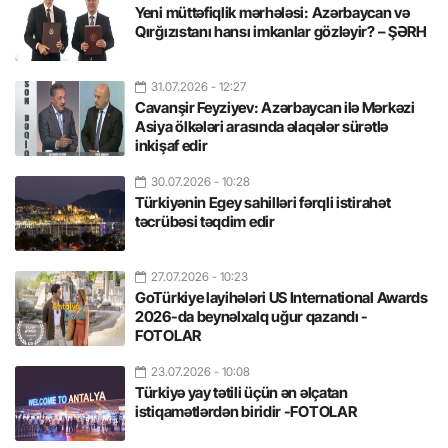
Yeni müttəfiqlik mərhələsi: Azərbaycan və
Qırğızıstanı hansı imkanlar gözləyir? – ŞƏRH
31.07.2026
- 12:27
Cavanşir Feyziyev: Azərbaycan ilə Mərkəzi
Asiya ölkələri arasında əlaqələr sürətlə
inkişaf edir
30.07.2026
- 10:28
Türkiyənin Egey sahilləri fərqli istirahət
təcrübəsi təqdim edir
27.07.2026
- 10:23
GoTürkiye layihələri US International Awards
2026-da beynəlxalq uğur qazandı -
FOTOLAR
23.07.2026
- 10:08
Türkiyə yay tətili üçün ən əlçatan
istiqamətlərdən biridir -FOTOLAR