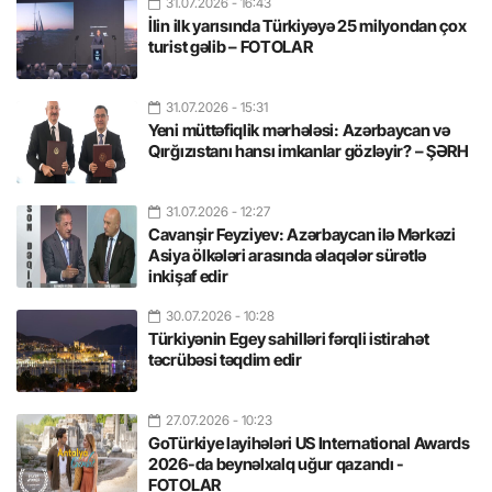
31.07.2026
- 16:43
İlin ilk yarısında Türkiyəyə 25 milyondan çox
turist gəlib – FOTOLAR
31.07.2026
- 15:31
Yeni müttəfiqlik mərhələsi: Azərbaycan və
Qırğızıstanı hansı imkanlar gözləyir? – ŞƏRH
31.07.2026
- 12:27
Cavanşir Feyziyev: Azərbaycan ilə Mərkəzi
Asiya ölkələri arasında əlaqələr sürətlə
inkişaf edir
30.07.2026
- 10:28
Türkiyənin Egey sahilləri fərqli istirahət
təcrübəsi təqdim edir
27.07.2026
- 10:23
GoTürkiye layihələri US International Awards
2026-da beynəlxalq uğur qazandı -
FOTOLAR