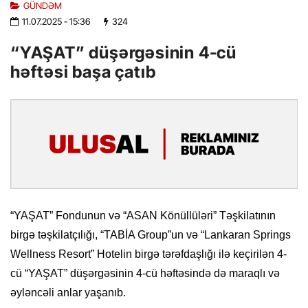
GÜNDƏM
11.07.2025
- 15:36
324
“YAŞAT” düşərgəsinin 4-cü
həftəsi başa çatıb
“YAŞAT” Fondunun və “ASAN Könüllüləri” Təşkilatının
birgə təşkilatçılığı, “TABİA Group”un və “Lankaran Springs
Wellness Resort” Hotelin birgə tərəfdaşlığı ilə keçirilən 4-
cü “YAŞAT” düşərgəsinin 4-cü həftəsində də maraqlı və
əyləncəli anlar yaşanıb.