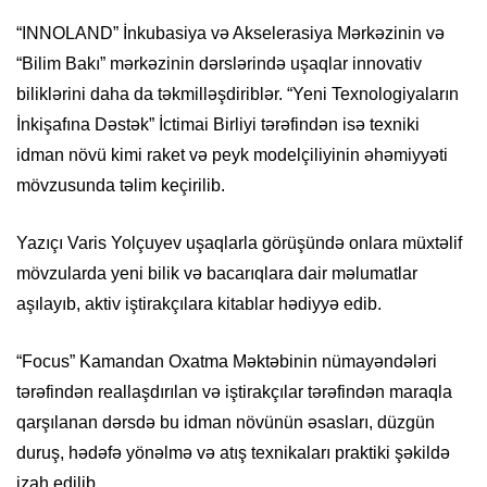
“INNOLAND” İnkubasiya və Akselerasiya Mərkəzinin və
“Bilim Bakı” mərkəzinin dərslərində uşaqlar innovativ
biliklərini daha da təkmilləşdiriblər. “Yeni Texnologiyaların
İnkişafına Dəstək” İctimai Birliyi tərəfindən isə texniki
idman növü kimi raket və peyk modelçiliyinin əhəmiyyəti
mövzusunda təlim keçirilib.
Yazıçı Varis Yolçuyev uşaqlarla görüşündə onlara müxtəlif
mövzularda yeni bilik və bacarıqlara dair məlumatlar
aşılayıb, aktiv iştirakçılara kitablar hədiyyə edib.
“Focus” Kamandan Oxatma Məktəbinin nümayəndələri
tərəfindən reallaşdırılan və iştirakçılar tərəfindən maraqla
qarşılanan dərsdə bu idman növünün əsasları, düzgün
duruş, hədəfə yönəlmə və atış texnikaları praktiki şəkildə
izah edilib.