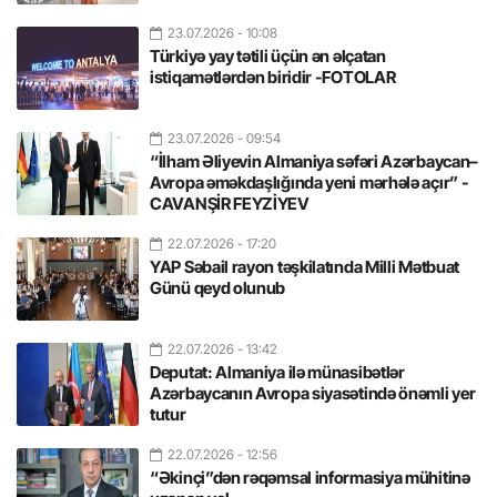
23.07.2026
- 10:08
Türkiyə yay tətili üçün ən əlçatan
istiqamətlərdən biridir -FOTOLAR
23.07.2026
- 09:54
“İlham Əliyevin Almaniya səfəri Azərbaycan–
Avropa əməkdaşlığında yeni mərhələ açır” -
CAVANŞİR FEYZİYEV
22.07.2026
- 17:20
YAP Səbail rayon təşkilatında Milli Mətbuat
Günü qeyd olunub
22.07.2026
- 13:42
Deputat: Almaniya ilə münasibətlər
Azərbaycanın Avropa siyasətində önəmli yer
tutur
22.07.2026
- 12:56
“Əkinçi”dən rəqəmsal informasiya mühitinə