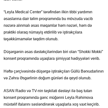
“Leyla Medical Center” tərəfindən ilkin tibbi yardımın
əsaslarına dair təlim proqramında bu mövzuda vacib
nəzərə alınmalı əsas məqamlar həm nəzəri, həm də
praktiki olaraq nümayiş etdirilib və iştirakçılara
təşəkkürnamələr təqdim olunub.
Düşərgənin əsas dəstəkçilərindən biri olan “Shokki Mokki”
konsert proqramında uşaqlara şirniyyat hədiyyələri verib.
Həftə çərçivəsində düşərgə iştirakçıları Güllü Bərxudarlının
və Zəhra Əsgərlinin doğum günləri də qeyd olunub.
ASAN Radio və TV-nin təşkilati dəstəyi ilə baş tutan
konsert proqramında gənc müğənni Leyla Rəhimova
müxtəlif ifalarını səsləndirərək uşaqlarla xoş vaxt keçirib.