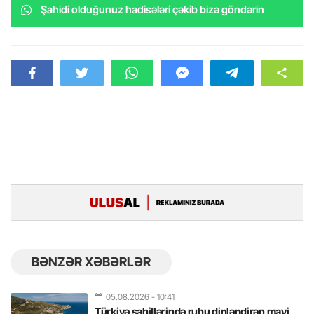
Şahidi olduğunuz hadisələri çəkib bizə göndərin
BƏNZƏR XƏBƏRLƏR
05.08.2026
- 10:41
Türkiyə sahillərində ruhu dinləndirən mavi