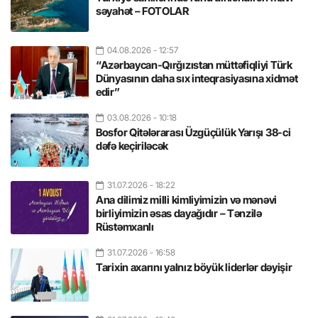
səyahət – FOTOLAR
04.08.2026
- 12:57
“Azərbaycan-Qırğızıstan müttəfiqliyi Türk
Dünyasının daha sıx inteqrasiyasına xidmət
edir”
03.08.2026
- 10:18
Bosfor Qitələrarası Üzgüçülük Yarışı 38-ci
dəfə keçiriləcək
31.07.2026
- 18:22
Ana dilimiz milli kimliyimizin və mənəvi
birliyimizin əsas dayağıdır – Tənzilə
Rüstəmxanlı
31.07.2026
- 16:58
Tarixin axarını yalnız böyük liderlər dəyişir