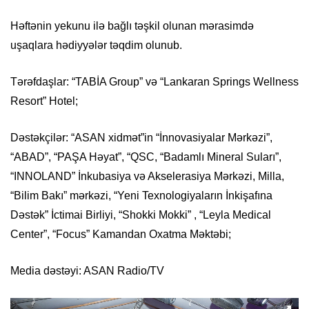
Həftənin yekunu ilə bağlı təşkil olunan mərasimdə
uşaqlara hədiyyələr təqdim olunub.
Tərəfdaşlar: “TABİA Group” və “Lankaran Springs Wellness
Resort” Hotel;
Dəstəkçilər: “ASAN xidmət”in “İnnovasiyalar Mərkəzi”,
“ABAD”, “PAŞA Həyat”, “QSC, “Badamlı Mineral Suları”,
“INNOLAND” İnkubasiya və Akselerasiya Mərkəzi, Milla,
“Bilim Bakı” mərkəzi, “Yeni Texnologiyaların İnkişafına
Dəstək” İctimai Birliyi, “Shokki Mokki” , “Leyla Medical
Center”, “Focus” Kamandan Oxatma Məktəbi;
Media dəstəyi: ASAN Radio/TV