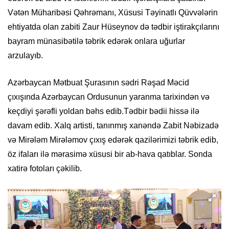
Vətən Müharibəsi Qəhrəmanı, Xüsusi Təyinatlı Qüvvələrin
ehtiyatda olan zabiti Zaur Hüseynov də tədbir iştirakçılarını
bayram münasibətilə təbrik edərək onlara uğurlar
arzulayıb.
Azərbaycan Mətbuat Şurasının sədri Rəşad Məcid
çıxışında Azərbaycan Ordusunun yaranma tarixindən və
keçdiyi şərəfli yoldan bəhs edib.Tədbir bədii hissə ilə
davam edib. Xalq artisti, tanınmış xanəndə Zabit Nəbizadə
və Mirələm Mirələmov çıxış edərək qazilərimizi təbrik edib,
öz ifaları ilə mərasimə xüsusi bir ab-hava qatıblar. Sonda
xatirə fotoları çəkilib.