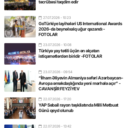
təcrübəsi təqdim edir
27.07.2026
- 10:23
GoTürkiye layihələri US International Awards
2026-da beynəlxalq uğur qazandı -
FOTOLAR
23.07.2026
- 10:08
Türkiyə yay tətili üçün ən əlçatan
istiqamətlərdən biridir -FOTOLAR
23.07.2026
- 09:54
“İlham Əliyevin Almaniya səfəri Azərbaycan–
Avropa əməkdaşlığında yeni mərhələ açır” -
CAVANŞİR FEYZİYEV
22.07.2026
- 17:20
YAP Səbail rayon təşkilatında Milli Mətbuat
Günü qeyd olunub
22.07.2026
- 13:42