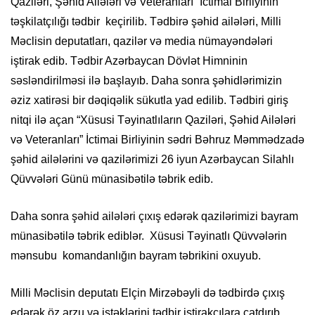
Qaziləri, Şəhid Ailələri və Veteranları” İctimai Birliyinin
təşkilatçılığı tədbir keçirilib. Tədbirə şəhid ailələri, Milli
Məclisin deputatları, qazilər və media nümayəndələri
iştirak edib. Tədbir Azərbaycan Dövlət Himninin
səsləndirilməsi ilə başlayıb. Daha sonra şəhidlərimizin
əziz xatirəsi bir dəqiqəlik sükutla yad edilib. Tədbiri giriş
nitqi ilə açan “Xüsusi Təyinatlıların Qaziləri, Şəhid Ailələri
və Veteranları” İctimai Birliyinin sədri Bəhruz Məmmədzadə
şəhid ailələrini və qazilərimizi 26 iyun Azərbaycan Silahlı
Qüvvələri Günü münasibətilə təbrik edib.
Daha sonra şəhid ailələri çıxış edərək qazilərimizi bayram
münasibətilə təbrik ediblər. Xüsusi Təyinatlı Qüvvələrin
mənsubu komandanlığın bayram təbrikini oxuyub.
Milli Məclisin deputatı Elçin Mirzəbəyli də tədbirdə çıxış
edərək öz arzu və istəklərini tədbir iştirakçılara çatdırıb.