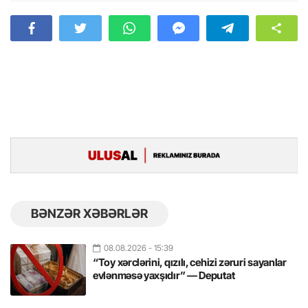
BƏNZƏR XƏBƏRLƏR
08.08.2026
- 15:39
“Toy xərclərini, qızılı, cehizi zəruri sayanlar
evlənməsə yaxşıdır” — Deputat