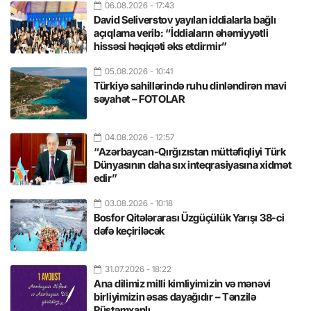
06.08.2026
- 17:43
David Seliverstov yayılan iddialarla bağlı
açıqlama verib: “İddiaların əhəmiyyətli
hissəsi həqiqəti əks etdirmir”
05.08.2026
- 10:41
Türkiyə sahillərində ruhu dinləndirən mavi
səyahət – FOTOLAR
04.08.2026
- 12:57
“Azərbaycan-Qırğızıstan müttəfiqliyi Türk
Dünyasının daha sıx inteqrasiyasına xidmət
edir”
03.08.2026
- 10:18
Bosfor Qitələrarası Üzgüçülük Yarışı 38-ci
dəfə keçiriləcək
31.07.2026
- 18:22
Ana dilimiz milli kimliyimizin və mənəvi
birliyimizin əsas dayağıdır – Tənzilə
Rüstəmxanlı