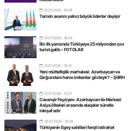
31.07.2026
- 16:58
Tarixin axarını yalnız böyük liderlər dəyişir
31.07.2026
- 16:43
İlin ilk yarısında Türkiyəyə 25 milyondan çox
turist gəlib – FOTOLAR
31.07.2026
- 15:31
Yeni müttəfiqlik mərhələsi: Azərbaycan və
Qırğızıstanı hansı imkanlar gözləyir? – ŞƏRH
31.07.2026
- 12:27
Cavanşir Feyziyev: Azərbaycan ilə Mərkəzi
Asiya ölkələri arasında əlaqələr sürətlə
inkişaf edir
30.07.2026
- 10:28
Türkiyənin Egey sahilləri fərqli istirahət