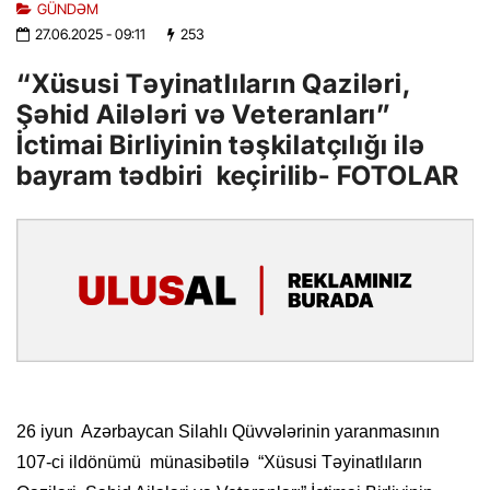
GÜNDƏM
27.06.2025
- 09:11
253
“Xüsusi Təyinatlıların Qaziləri,
Şəhid Ailələri və Veteranları”
İctimai Birliyinin təşkilatçılığı ilə
bayram tədbiri keçirilib- FOTOLAR
26 iyun Azərbaycan Silahlı Qüvvələrinin yaranmasının
107-ci ildönümü münasibətilə “Xüsusi Təyinatlıların