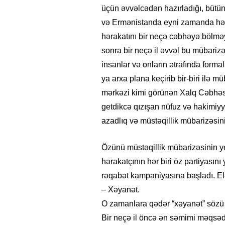
üçün əvvəlcədən hazırladığı, bütü
və Ermənistanda eyni zamanda həyata
hərakatını bir neçə cəbhəyə bölməy
sonra bir neçə il əvvəl bu mübariz
insanlar və onların ətrafında form
ya arxa plana keçirib bir-biri ilə 
mərkəzi kimi görünən Xalq Cəbhəs
getdikcə qızışan nüfuz və hakimiyy
azadlıq və müstəqillik mübarizəsin
Özünü müstəqillik mübarizəsinin ye
hərakatçının hər biri öz partiyasın
rəqabət kampaniyasına başladı. Elə
– Xəyanət.
O zamanlara qədər “xəyanət” sözü 
Bir neçə il öncə ən səmimi məqsədlə