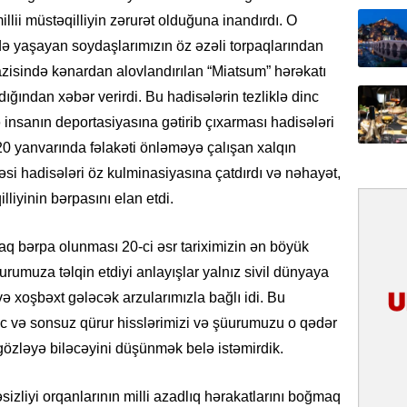
llii müstəqilliyin zərurət olduğuna inandırdı. O
31.07.
ə yaşayan soydaşlarımızın öz əzəli torpaqlarından
Tarixin 
zisində kənardan alovlandırılan “Miatsum” hərəkatı
dığından xəbər verirdi. Bu hadisələrin tezliklə dinc
31.07.
 insanın deportasiyasına gətirib çıxarması hadisələri
İlin ilk
çox tur
 20 yanvarında fəlakəti önləməyə çalışan xalqın
əsi hadisələri öz kulminasiyasına çatdırdı və nəhayət,
31.07.
liyinin bərpasını elan etdi.
Yeni mü
Qırğızıs
raq bərpa olunması 20-ci əsr tariximizin ən böyük
ŞƏRH
rumuza təlqin etdiyi anlayışlar yalnız sivil dünyaya
31.07.
və xoşbəxt gələcək arzularımızla bağlı idi. Bu
Cavanşi
nc və sonsuz qürur hisslərimizi və şüurumuzu o qədər
Asiya öl
 gözləyə biləcəyini düşünmək belə istəmirdik.
inkişaf e
30.07.
izliyi orqanlarının milli azadlıq hərakatlarını boğmaq