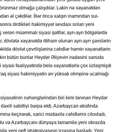
13.07.
görünməz olmağa çalışdılar. Lakin nə xəyanətdən
İstirahə
ndan əl çəkdilər. İllər öncə xalqın inamından sui-
olan bu
 sonra itirdikləri hakimiyyət sevdası onları yeni
ş verən müəmmalı siyasi qətllər, ayrı-ayrı bölgələrdə
11.07.2
ar, dövlətə xəyanətdə ittiham olunan ayrı-ayrı şəxslərin
“İndiki
mənada 
kildə dövlət çevrilişlərinə cəhdlər həmin xəyanətlərin
akin bütün bunlar Heydər Əliyevin iradəsini sarsıda
10.07.
 siyasi fəaliyyətində belə xəyanətlərlə çox üzləşmişdi
Ankara 
raq siyasi hakimiyyətin ən yüksək olimpinə ucalmağı
diploma
Deputa
08.07.
 siyasətinin nəhənglərindən biri kimi tanınan Heydər
Kapadoki
axili sabitliyi bərpa etdi, Azərbaycan ətrafında
və Atçıl
minə keçirərək, xarici müdaxilə cəhdlərini cilovladı,
olundu
ldu və Azərbaycanı dünyaya tamamilə yeni obrazda
07.07.
silə yeni neft strategiyasının icrasına başladı. Yeni