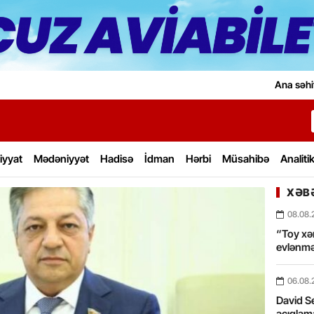
Ana səhi
iyyat
Mədəniyyət
Hadisə
İdman
Hərbi
Müsahibə
Analiti
XƏBƏ
08.08.
“Toy xərc
evlənmə
06.08.
David Se
açıqlama