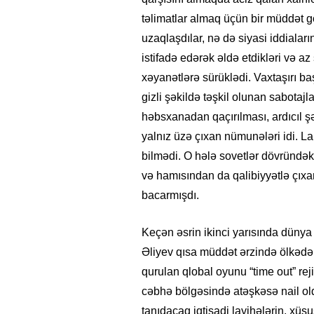
təlimatlar almaq üçün bir müddət 
uzaqlaşdılar, nə də siyasi iddiaları
istifadə edərək əldə etdikləri və az
xəyanətlərə sürüklədi. Vaxtaşırı ba
gizli şəkildə təşkil olunan sabotajl
həbsxanadan qaçırılması, ardıcıl şə
yalnız üzə çıxan nümunələri idi. L
bilmədi. O hələ sovetlər dövründəki
və hamısından da qalibiyyətlə çıxa
bacarmışdı.
Keçən əsrin ikinci yarısında dünya
Əliyev qısa müddət ərzində ölkədə d
qurulan qlobal oyunu “time out” reji
cəbhə bölgəsində atəşkəsə nail o
tanıdacaq iqtisadi layihələrin, xüsu