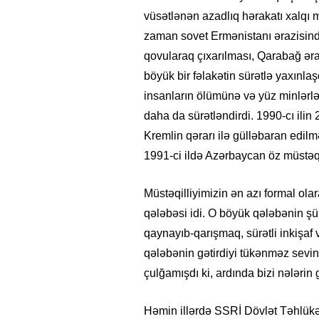
vüsətlənən azadlıq hərakatı xalqı mi
zaman sovet Ermənistanı ərazisind
qovularaq çıxarılması, Qarabağ əra
böyük bir fəlakətin sürətlə yaxınlaş
insanların ölümünə və yüz minlərlə
daha da sürətləndirdi. 1990-cı ilin
Kremlin qərarı ilə gülləbaran edilm
1991-ci ildə Azərbaycan öz müstəqil
Müstəqilliyimizin ən azı formal ola
qələbəsi idi. O böyük qələbənin şüu
qaynayıb-qarışmaq, sürətli inkişaf 
qələbənin gətirdiyi tükənməz sevi
çulğamışdı ki, ardında bizi nələrin
Həmin illərdə SSRİ Dövlət Təhlükəs