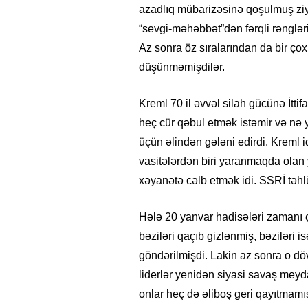
azadlıq mübarizəsinə qoşulmuş ziya
“sevgi-məhəbbət”dən fərqli rənglərin
Az sonra öz sıralarından da bir ç
düşünməmişdilər.
Kreml 70 il əvvəl silah gücünə İttifa
heç cür qəbul etmək istəmir və nə 
üçün əlindən gələni edirdi. Kreml 
vasitələrdən biri yaranmaqda olan ye
xəyanətə cəlb etmək idi. SSRİ təhlük
.06.2026
- 11:12
750
14.05.2026
- 10:58
347
Hələ 20 yanvar hadisələri zamanı ç
ərbaycan onların çirkin oyununu
“ABŞ və Qərb Çinin dah
bəziləri qaçıb gizlənmiş, bəziləri 
du”- VİDEO
istəmir”- VİDEO
göndərilmişdi. Lakin az sonra o dö
liderlər yenidən siyasi savaş meyd
onlar heç də əliboş geri qayıtmamışd