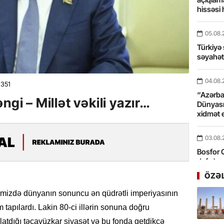
hissəsi 
05.08.
Türkiyə 
səyahə
04.08.
351
“Azərbay
ngi – Millət vəkili yazır…
Dünyası
xidmət 
03.08.
Bosfor Q
dəfə keç
ÖZƏ
31.07.
lkəmizdə dünyanın sonuncu ən qüdrətli imperiyasının
Ana dili
tapılardı. Lakin 80-ci illərin sonuna doğru
birliyim
Rüstəmx
atdığı təcavüzkar siyasət və bu fonda getdikcə