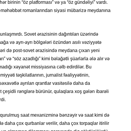
20.07.
hər birinin “öz platforması” və ya “öz gündəliyi” vardı.
Türkiyə
gi-məhəbbət romanlarından siyasi mübarizə meydanına
Antalya
turistlər
nlaşmırdı. Sovet ərazisinin dağıntıları üzərində
19.07.
Şuşa art
mağa və ayrı-ayrı bölgələri özündən asılı vəziyyətə
dialoq 
əri də post-sovet ərazisində meydana çıxan yeni
rı” və “söz azadlığı” kimi bəlağətli şüarlarla ələ alır və
17.07.
madığı xəyanət missiyasına cəlb edirdilər. Bu
Yeni dü
yyəti təşkilatlarının, jurnalist fəaliyyətinin,
Türkiyə
səxavətlə ayrılan qrantlar vasitəsilə daha da
15.07.
ət çeşidli rənglərə bürünür, qulaqlara xoş gələn ibarəli
Albert R
rdi.
təqdimat
 qurulmuş saat mexanizminə bənzəyir və saat kimi də
15.07.
 daha çox qurbanlar verilir, daha çox torpaqlar itirilir
Türkiyə