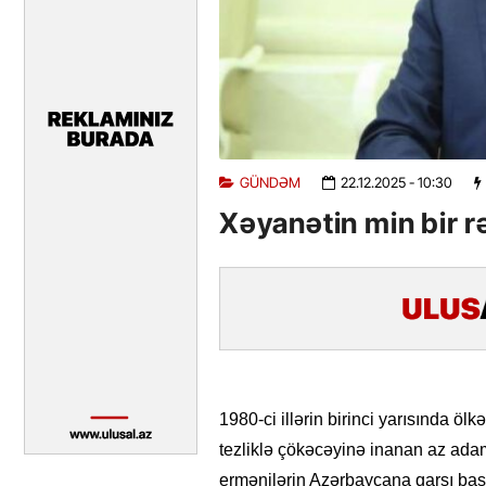
GÜNDƏM
22.12.2025
- 10:30
Xəyanətin min bir rə
1980-ci illərin birinci yarısında ö
tezliklə çökəcəyinə inanan az adam 
ermənilərin Azərbaycana qarşı başl