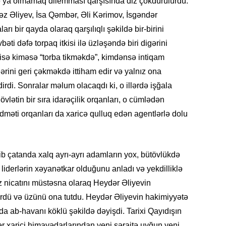
yaxşı d
 ya olmamaq dilemması qarşısında diz çökdürülürdü.
fəz Əliyev, İsa Qəmbər, Əli Kərimov, İsgəndər
14.07.
 bir qayda olaraq qarşılıqlı şəkildə bir-birini
Beynəlx
əti dəfə torpaq itkisi ilə üzləşəndə biri digərini
Azərbay
imisə kiməsə “torba tikməkdə”, kimdənsə intiqam
rini geri çəkməkdə ittiham edir və yalnız ona
14.07.
rdi. Sonralar məlum olacaqdı ki, o illərdə işğala
Şuşa dü
mərkəzin
vlətin bir sıra idarəçilik orqanları, o cümlədən
yazır
xidməti orqanları da xaricə qulluq edən agentlərlə dolu
13.07.
Azərbay
siyasi a
 çatanda xalq ayrı-ayrı adamların yox, bütövlükdə
 liderlərin xəyanətkar olduğunu anladı və yekdilliklə
13.07.
z nicatını müstəsna olaraq Heydər Əliyevin
Cavanşi
rdü və üzünü ona tutdu. Heydər Əliyevin hakimiyyətə
Forumu 
hadisəd
a ab-havanı köklü şəkildə dəyişdi. Tarixi Qayıdışın
ər xarici himayədarlarından yeni şəraitə uyğun yeni