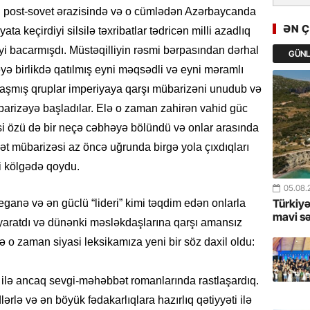
Türkiyən
n post-sovet ərazisində və o cümlədən Azərbaycanda
təcrübəs
ƏN 
 keçirdiyi silsilə təxribatlar tədricən milli azadlıq
i bacarmışdı. Müstəqilliyin rəsmi bərpasından dərhal
GÜN
27.07.
əyə birlikdə qatılmış eyni məqsədli və eyni məramlı
GoTürkiy
Awards 
alaşmış qruplar imperiyaya qarşı mübarizəni unudub və
-FOTOL
mübarizəyə başladılar. Elə o zaman zahirən vahid güc
i özü də bir neçə cəbhəyə bölündü və onlar arasında
23.07.
ət mübarizəsi az öncə uğrunda birgə yola çıxdıqları
Türkiyə 
i kölgədə qoydu.
istiqam
05.08.
23.07.
Türkiyə
ganə və ən güclü “lideri” kimi təqdim edən onlarla
mavi s
“İlham Ə
ı yaratdı və dünənki məsləkdaşlarına qarşı amansız
Azərbay
 o zaman siyasi leksikamıza yeni bir söz daxil oldu:
mərhələ
ilə ancaq sevgi-məhəbbət romanlarında rastlaşardıq.
22.07.
YAP Səba
rlə və ən böyük fədakarlıqlara hazırlıq qətiyyəti ilə