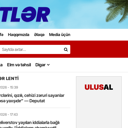
fə
Haqqımızda
Əlaqə
Media üçün
Search…
ka
Elm və təhsil
Digər
R LENTI
2026
- 15:39
lərini, qızılı, cehizi zəruri sayanlar
sə yaxşıdır” — Deputat
2026
- 17:43
liverstov yayılan iddialarla bağlı
 verib: “İddiaların əhəmiyyətli