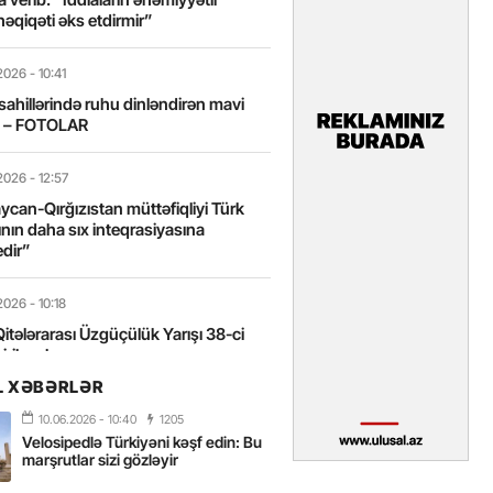
həqiqəti əks etdirmir”
2026
- 10:41
sahillərində ruhu dinləndirən mavi
t – FOTOLAR
2026
- 12:57
can-Qırğızıstan müttəfiqliyi Türk
nın daha sıx inteqrasiyasına
edir”
2026
- 10:18
itələrarası Üzgüçülük Yarışı 38-ci
iriləcək
L XƏBƏRLƏR
2026
- 18:22
10.06.2026
- 10:40
1205
miz milli kimliyimizin və mənəvi
Velosipedlə Türkiyəni kəşf edin: Bu
izin əsas dayağıdır – Tənzilə
marşrutlar sizi gözləyir
anlı