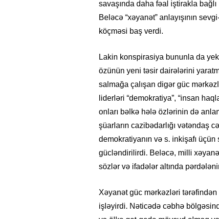
savaşında daha fəal iştirakla bağlı 
Beləcə “xəyanət” anlayışının sev
köçməsi baş verdi.
Lakin konspirasiya bununla da yeku
özünün yeni təsir dairələrini yarat
salmağa çalışan digər güc mərkəzl
liderləri “demokratiya”, “insan haqla
onları bəlkə hələ özlərinin də anla
şüarların cazibədarlığı vətəndaş cəmi
demokratiyanın və s. inkişafı üçün 
gücləndirilirdi. Beləcə, milli xəyan
sözlər və ifadələr altında pərdələni
Xəyanət güc mərkəzləri tərəfindən
işləyirdi. Nəticədə cəbhə bölgəsində