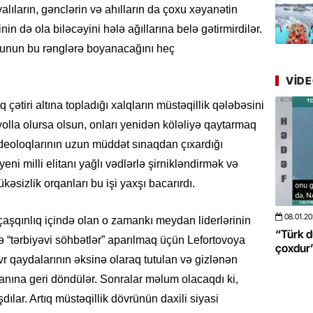
Günü q
lıların, gənclərin və ahılların da çoxu xəyanətin
in də ola biləcəyini hələ ağıllarına belə gətirmirdilər.
22.07.
oxunun bu rənglərə boyanacağını heç
Deputat
Azərbay
VID
yer tutu
q çətiri altına topladığı xalqların müstəqillik qələbəsini
22.07.
yolla olursa olsun, onları yenidən köləliyə qaytarmaq
“Əkinçi
ideoloqlarının uzun müddət sınaqdan çıxardığı
mühitin
ni milli elitanı yağlı vədlərlə şirnikləndirmək və
21.07.
əsizlik orqanları bu işi yaxşı bacarırdı.
Tənzilə R
mətbuat
08.01.2026
- 10:50
425
2
aşqınlıq içində olan o zamankı meydan liderlərinin
a da böyüməsini
“Türk dünyası ilə bağlı görüləcək işlər
“A
isə “tərbiyəvi söhbətlər” aparılmaq üçün Lefortovoya
çoxdur” -VİDEO
po
20.07.
vr qaydalarının əksinə olaraq tutulan və gizlənən
Cavanşi
anına geri döndülər. Sonralar məlum olacaqdı ki,
Üstellə
ılar. Artıq müstəqillik dövrünün daxili siyasi