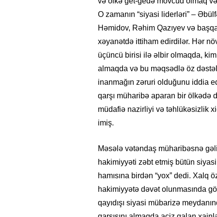
və ölkə get-gedə mövcud olmaq və
O zamanın “siyasi liderləri” – Əbül
Həmidov, Rəhim Qazıyev və başqaları
xəyanətdə ittiham edirdilər. Hər növb
üçüncü birisi ilə əlbir olmaqda, k
almaqda və bu məqsədlə öz dəstələ
inanmağın zəruri olduğunu iddia edi
qarşı müharibə aparan bir ölkədə dö
müdafiə nazirliyi və təhlükəsizlik 
imiş.
Məsələ vətəndaş müharibəsnə gəlib
hakimiyyəti zəbt etmiş bütün siyasi
hamısına birdən “yox” dedi. Xalq ö
hakimiyyətə dəvət olunmasında gö
qayıdışı siyasi mübarizə meydanınd
qarşısını almaqda aciz qalan xainl