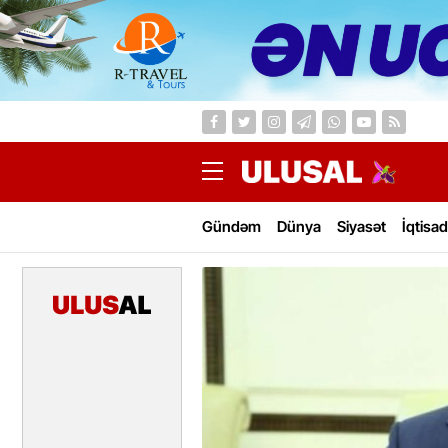
Gündəm
Dünya
Siyasət
İqtisad