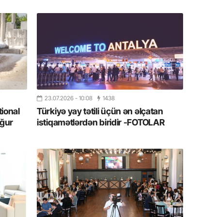
11.07.2
“İndiki
mənada 
10.07.
Ankara 
diploma
Deputa
23.07.2026
- 10:08
1438
tional
Türkiyə yay tətili üçün ən əlçatan
08.07.
ğur
istiqamətlərdən biridir -FOTOLAR
Kapadoki
və Atçıl
olundu
07.07.
NATO-nu
ola bilə
07.07.