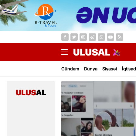
Gündəm
Dünya
Siyasət
İqtisad