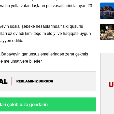
31.07.
 və bu yolla vətəndaşların pul vəsaitlərini talayan 23
İlin ilk
.
çox tur
in sosial şəbəkə hesablarında fiziki qüsurlu
31.07.
onları öz övladı kimi təqdim etdiyi və həqiqətə uyğun
Yeni mü
Qırğızıs
əyyən edilib.
ŞƏRH
. E.Babayevin qanunsuz əməllərindən zərər çəkmiş
31.07.
ə məlumat verə bilərlər.
Cavanşi
Asiya öl
inkişaf e
30.07.
Türkiyən
təcrübəs
əri çəkib bizə göndərin
27.07.