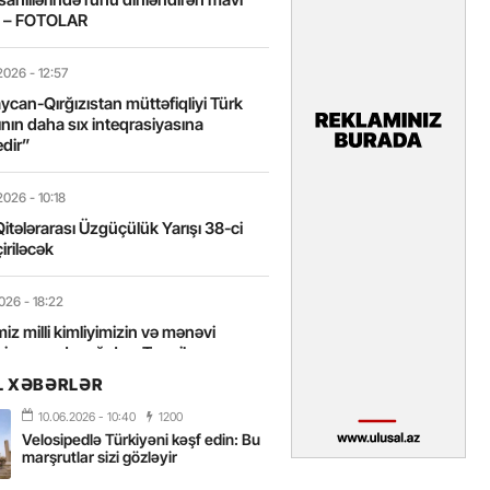
t – FOTOLAR
2026
- 12:57
can-Qırğızıstan müttəfiqliyi Türk
nın daha sıx inteqrasiyasına
edir”
2026
- 10:18
itələrarası Üzgüçülük Yarışı 38-ci
iriləcək
2026
- 18:22
miz milli kimliyimizin və mənəvi
izin əsas dayağıdır – Tənzilə
anlı
L XƏBƏRLƏR
10.06.2026
- 10:40
1200
2026
- 16:58
Velosipedlə Türkiyəni kəşf edin: Bu
axarını yalnız böyük liderlər dəyişir
marşrutlar sizi gözləyir