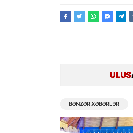
BƏNZƏR XƏBƏRLƏR