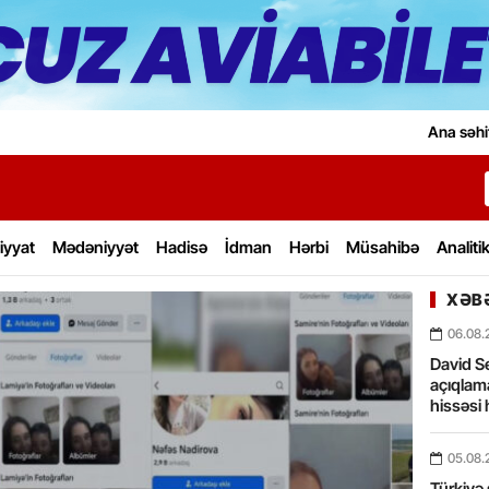
Ana səhi
iyyat
Mədəniyyət
Hadisə
İdman
Hərbi
Müsahibə
Analiti
XƏBƏ
06.08.
David Se
açıqlama
hissəsi 
05.08.
Türkiyə 