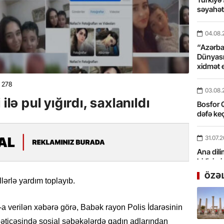
səyahə
04.08.
“Azərbay
Dünyası
xidmət 
278
03.08.
ilə pul yığırdı, saxlanıldı
Bosfor Q
dəfə keç
31.07.
Ana dili
birliyim
Rüstəmx
ÖZƏ
lərlə yardım toplayıb.
31.07.
z-a verilən xəbərə görə, Babək rayon Polis İdarəsinin
Tarixin 
 nəticəsində sosial şəbəkələrdə qadın adlarından