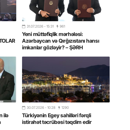
Azərbay
14.07.
Şuşa dü
31.07.2026
- 15:31
961
mərkəzin
yazır
Yeni müttəfiqlik mərhələsi:
FOTOLAR
Azərbaycan və Qırğızıstanı hansı
imkanlar gözləyir? – ŞƏRH
13.07.
Azərbay
siyasi a
13.07.
Cavanşi
Forumu 
hadisəd
30.07.2026
- 10:28
1290
13.07.
 ilə
Türkiyənin Egey sahilləri fərqli
İstirahə
olan bu
a
istirahət təcrübəsi təqdim edir