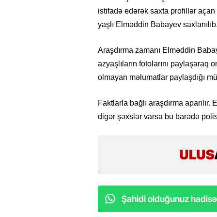
istifadə edərək saxta profillər açan
yaşlı Elməddin Babayev saxlanılıb
Araşdırma zamanı Elməddin Babayev
azyaşlıların fotolarını paylaşaraq 
olmayan məlumatlar paylaşdığı mü
Faktlarla bağlı araşdırma aparılır
digər şəxslər varsa bu barədə polis
Şahidi olduğunuz hadisəl