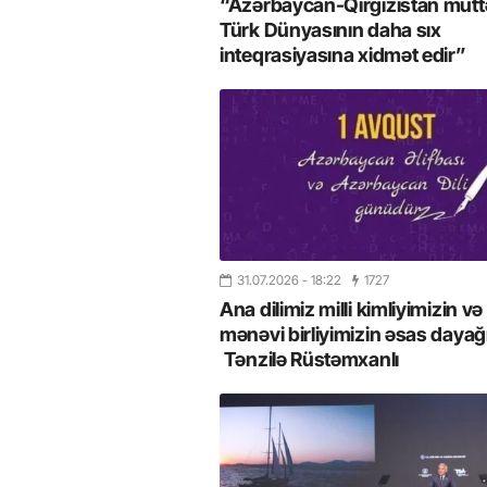
“Azərbaycan-Qırğızıstan müttəf
Türk Dünyasının daha sıx
inteqrasiyasına xidmət edir”
31.07.2026
- 18:22
1727
Ana dilimiz milli kimliyimizin və
mənəvi birliyimizin əsas dayağı
Tənzilə Rüstəmxanlı