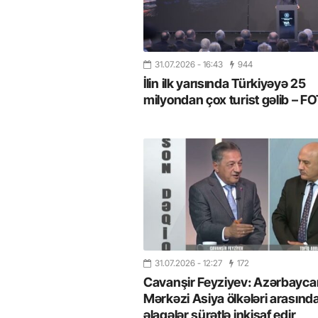
31.07.2026
- 16:43
944
İlin ilk yarısında Türkiyəyə 25
milyondan çox turist gəlib – 
31.07.2026
- 12:27
172
Cavanşir Feyziyev: Azərbaycan
Mərkəzi Asiya ölkələri arasınd
əlaqələr sürətlə inkişaf edir