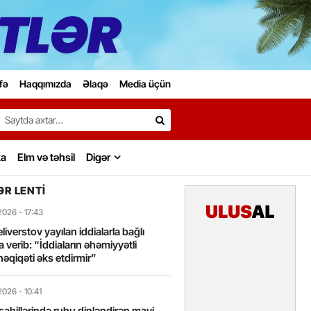
fə
Haqqımızda
Əlaqə
Media üçün
Search…
ka
Elm və təhsil
Digər
R LENTI
2026
- 17:43
liverstov yayılan iddialarla bağlı
 verib: “İddiaların əhəmiyyətli
həqiqəti əks etdirmir”
2026
- 10:41
sahillərində ruhu dinləndirən mavi