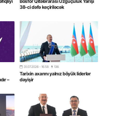
iqliyi
Bosfor Qitələrarası Üzgüçülük Yarışı
19.07.
38-ci dəfə keçiriləcək
Şuşa art
dialoq 
17.07.
Yeni dü
Türkiyə
15.07.
Albert R
təqdimat
31.07.2026
- 16:58
136
Tarixin axarını yalnız böyük liderlər
dır –
dəyişir
15.07.
Türkiyə
yaxşı d
14.07.
Beynəlx