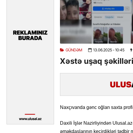
GÜNDƏM
13.06.2025
- 10:45
Xəstə uşaq şəkilləri 
Naxçıvanda gənc oğlan saxta profil
Daxili İşlər Nazirliyindən Ulusal.a
əməkdaşlarının keçirdikləri tədbir