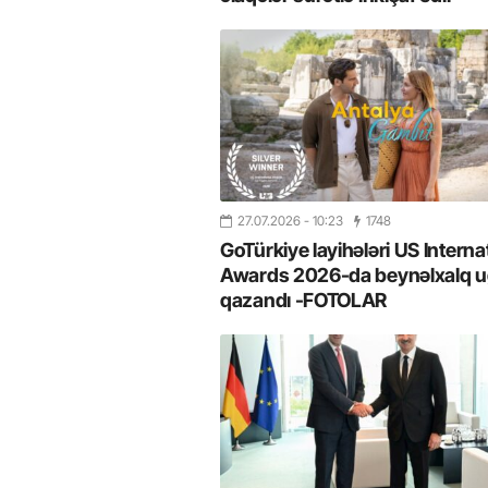
27.07.2026
- 10:23
1748
GoTürkiye layihələri US Interna
Awards 2026-da beynəlxalq u
qazandı -FOTOLAR