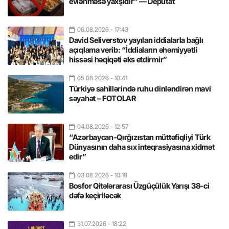
evlənməsə yaxşıdır” — Deputat
06.08.2026
- 17:43
David Seliverstov yayılan iddialarla bağlı
açıqlama verib: “İddiaların əhəmiyyətli
hissəsi həqiqəti əks etdirmir”
05.08.2026
- 10:41
Türkiyə sahillərində ruhu dinləndirən mavi
səyahət – FOTOLAR
04.08.2026
- 12:57
“Azərbaycan-Qırğızıstan müttəfiqliyi Türk
Dünyasının daha sıx inteqrasiyasına xidmət
edir”
03.08.2026
- 10:18
Bosfor Qitələrarası Üzgüçülük Yarışı 38-ci
dəfə keçiriləcək
31.07.2026
- 18:22