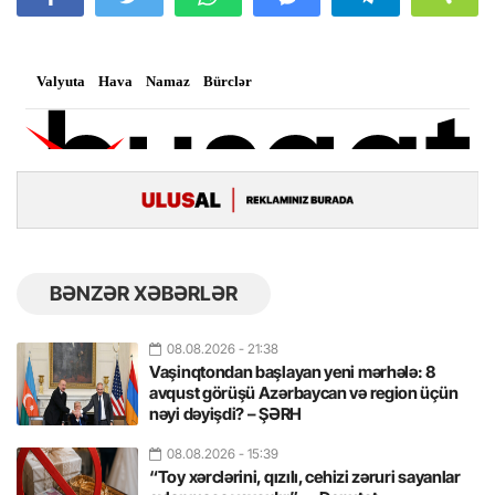
BƏNZƏR XƏBƏRLƏR
08.08.2026
- 21:38
Vaşinqtondan başlayan yeni mərhələ: 8
avqust görüşü Azərbaycan və region üçün
nəyi dəyişdi? – ŞƏRH
08.08.2026
- 15:39
“Toy xərclərini, qızılı, cehizi zəruri sayanlar