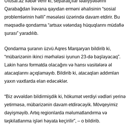
Ulusal.az xəbər verir ki, separatçılar fəaliyyətlərini
Qarabağdan İrəvana qayıdan erməni əhalisinin “sosial
problemlərinin həlli” məsələsi üzərində davam etdirir. Bu
məqsədlə qondarma “artsax vətəndaş hüquqlarını müdafiə
şurası” yaradılıb.
Qondarma şuranın üzvü Aqres Marqaryan bildirib ki,
“mübarizənin ikinci mərhələsi iyunun 23-də başlayacaq”.
Lakin hansı formatda olacağını və hansı vasitələrə əl
atacaqlarını açıqlamayıb. Bildirib ki, atacaqları addımları
yaxın vaxtlarda elan edəcəklər.
“Biz əvvəldən bildirmişdik ki, hökumət verdiyi vədləri yerinə
yetirməsə, mübarizənin davam etdirəcəyik. Mövqeyimiz
dəyişməyib. Artıq regionlarda məlumatlandırma və
təşkilatlanma işləri həyata keçirilir”, – o bildirib.