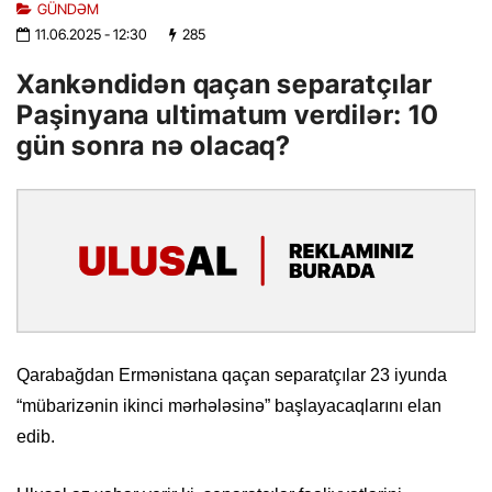
GÜNDƏM
11.06.2025
- 12:30
285
Xankəndidən qaçan separatçılar
Paşinyana ultimatum verdilər: 10
gün sonra nə olacaq?
Qarabağdan Ermənistana qaçan separatçılar 23 iyunda
“mübarizənin ikinci mərhələsinə” başlayacaqlarını elan
edib.