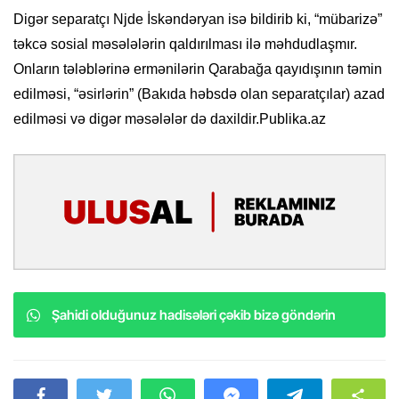
Digər separatçı Njde İskəndəryan isə bildirib ki, “mübarizə”
təkcə sosial məsələlərin qaldırılması ilə məhdudlaşmır.
Onların tələblərinə ermənilərin Qarabağa qayıdışının təmin
edilməsi, “əsirlərin” (Bakıda həbsdə olan separatçılar) azad
edilməsi və digər məsələlər də daxildir.Publika.az
Şahidi olduğunuz hadisələri çəkib bizə göndərin