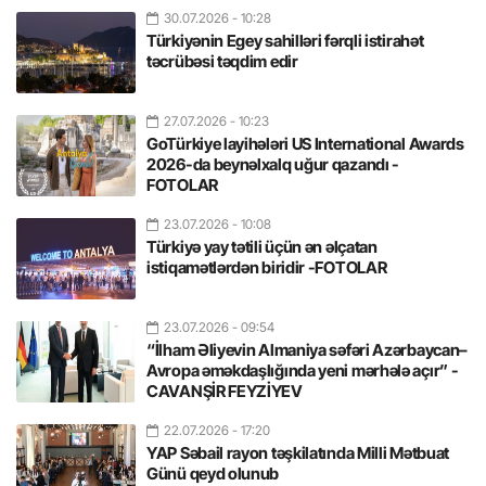
30.07.2026
- 10:28
Türkiyənin Egey sahilləri fərqli istirahət
təcrübəsi təqdim edir
27.07.2026
- 10:23
GoTürkiye layihələri US International Awards
2026-da beynəlxalq uğur qazandı -
FOTOLAR
23.07.2026
- 10:08
Türkiyə yay tətili üçün ən əlçatan
istiqamətlərdən biridir -FOTOLAR
23.07.2026
- 09:54
“İlham Əliyevin Almaniya səfəri Azərbaycan–
Avropa əməkdaşlığında yeni mərhələ açır” -
CAVANŞİR FEYZİYEV
22.07.2026
- 17:20
YAP Səbail rayon təşkilatında Milli Mətbuat
Günü qeyd olunub