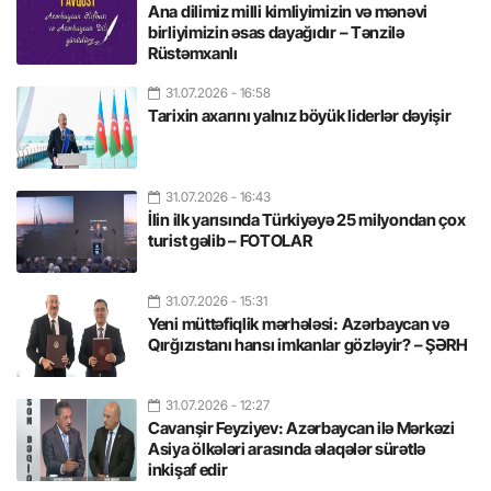
Ana dilimiz milli kimliyimizin və mənəvi
birliyimizin əsas dayağıdır – Tənzilə
Rüstəmxanlı
31.07.2026
- 16:58
Tarixin axarını yalnız böyük liderlər dəyişir
31.07.2026
- 16:43
İlin ilk yarısında Türkiyəyə 25 milyondan çox
turist gəlib – FOTOLAR
31.07.2026
- 15:31
Yeni müttəfiqlik mərhələsi: Azərbaycan və
Qırğızıstanı hansı imkanlar gözləyir? – ŞƏRH
31.07.2026
- 12:27
Cavanşir Feyziyev: Azərbaycan ilə Mərkəzi
Asiya ölkələri arasında əlaqələr sürətlə
inkişaf edir