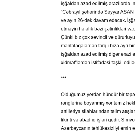
işğaldan azad edilmiş ərazilərdə in
“Cəbrayıl şəhərində Səyyar ASAN x
və ayın 26-dək davam edəcək. İşğa
etməyin hələlik bəzi çətinlikləri var
Çünki biz çox sevincli və qürurluy
məntələqələrdən fərqli bizə ayrı bir
işğaldan azad edilmiş digər ərazi
xidmət”lərdən istifadəsi təşkil edilə
***
Olduğumuz yerdən hündür bir təpə
rənglərinə boyanmış xəritəmiz həkk
artilleriya silahlarından təlim atışl
tikinti və abadlıq işləri gedir. Simv
Azərbaycanın təhlükəsizliyi əmin ə