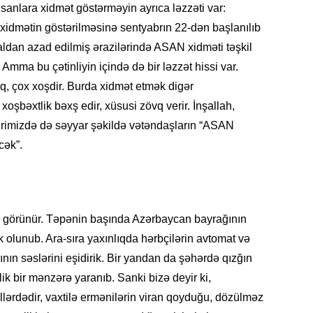
sanlara xidmət göstərməyin ayrıca ləzzəti var:
11.07.2
idmətin göstərilməsinə sentyabrın 22-dən başlanılıb
“İndiki
mənada 
ldan azad edilmiş ərazilərində ASAN xidməti təşkil
. Amma bu çətinliyin içində də bir ləzzət hissi var.
10.07.
uq, çox xoşdir. Burda xidmət etmək digər
Ankara 
 xoşbəxtlik bəxş edir, xüsusi zövq verir. İnşallah,
diploma
Deputa
lərimizdə də səyyar şəkildə vətəndaşların “ASAN
cək”.
08.07.
Kapadoki
və Atçıl
olundu
 görünür. Təpənin başında Azərbaycan bayrağının
 olunub. Ara-sıra yaxınlıqda hərbçilərin avtomat və
07.07.
NATO-nu
arının səslərini eşidirik. Bir yandan da şəhərdə qızğın
ola bilə
olik bir mənzərə yaranıb. Sanki bizə deyir ki,
llərdədir, vaxtilə ermənilərin viran qoyduğu, dözülməz
07.07.