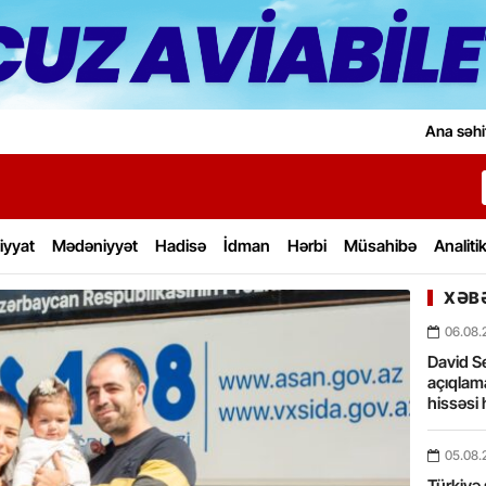
Ana səhi
iyyat
Mədəniyyət
Hadisə
İdman
Hərbi
Müsahibə
Analiti
XƏBƏ
06.08.
David Se
açıqlama
hissəsi 
05.08.
Türkiyə 