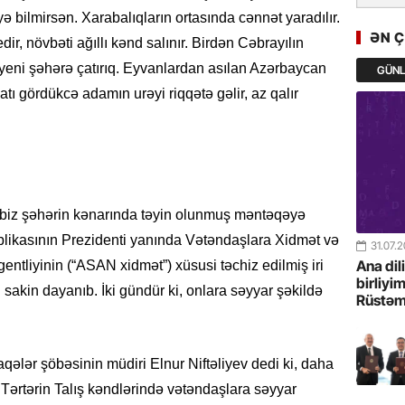
GoTürkiy
ilmirsən. Xarabalıqların ortasında cənnət yaradılır.
Awards 
ƏN 
dir, növbəti ağıllı kənd salınır. Birdən Cəbrayılın
-FOTOL
yeni şəhərə çatırıq. Eyvanlardan asılan Azərbaycan
GÜN
23.07.
ı gördükcə adamın urəyi riqqətə gəlir, az qalır
Türkiyə 
istiqam
23.07.
“İlham Ə
biz şəhərin kənarında təyin olunmuş məntəqəyə
Azərbay
mərhələ
likasının Prezidenti yanında Vətəndaşlara Xidmət və
31.07.
Ana dil
entliyinin (“ASAN xidmət”) xüsusi təchiz edilmiş iri
22.07.
birliyi
 sakin dayanıb. İki gündür ki, onlara səyyar şəkildə
Rüstəm
YAP Səba
Günü q
aqələr şöbəsinin müdiri Elnur Niftəliyev dedi ki, daha
22.07.
Tərtərin Talış kəndlərində vətəndaşlara səyyar
Deputat