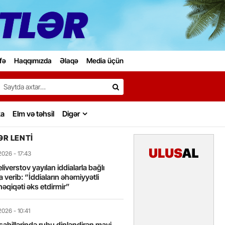
fə
Haqqımızda
Əlaqə
Media üçün
Search…
ka
Elm və təhsil
Digər
R LENTI
2026
- 17:43
liverstov yayılan iddialarla bağlı
 verib: “İddiaların əhəmiyyətli
həqiqəti əks etdirmir”
2026
- 10:41
sahillərində ruhu dinləndirən mavi