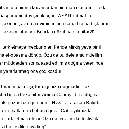
19.07.
ilsin, ora birinci köçənlərdən biri mən olacam. Elə də
Şuşa art
sə pasportumu dəyişmək üçün “ASAN xidmət”in
dialoq 
çəkmədi, az qala evimin içində sənəd-sünəd işlərimi
təzəsini alacam. Bundan gözəl nə ola bilər?!”
17.07.
Yeni dü
Türkiyə
lı tərk etməyə məcbur olan Fəridə Mirkişiyeva bir il
ma el-obasına dönüb. Özü də bu dəfə artıq müəllim
15.07.
ədər müddətdən sonra azad edilmiş doğma vətənində
Albert R
ən yararlanmaq ona çox xoşdur:
təqdimat
uranın hər daşı, torpağı bizə doğmadır. Bəzi
15.07.
gəlib burda bezə bilər. Amma Cəbrayıl bizə doğma
Türkiyə
yaxşı d
tmirik, gözümüzə görünmür. Əvvəllər əsasən Bakıda
bu xidmətlərdən birbaşa gözəl Cəbrayılımızda
14.07.
 ifadə etmək olmur. Özü də müəllim kollektivi ilə
Beynəlx
i həll etdik, qayıdırıq”.