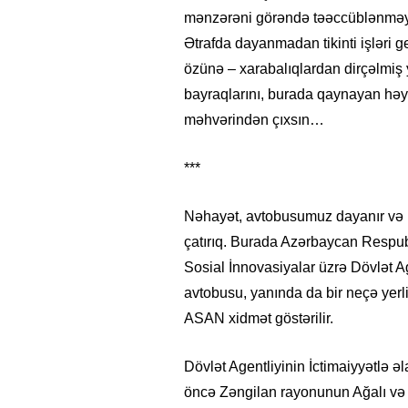
mənzərəni görəndə təəccüblənməyə b
Ətrafda dayanmadan tikinti işləri ge
özünə – xarabalıqlardan dirçəlmiş 
bayraqlarını, burada qaynayan həyat
məhvərindən çıxsın…
***
Nəhayət, avtobusumuz dayanır və 
çatırıq. Burada Azərbaycan Respub
Sosial İnnovasiyalar üzrə Dövlət Ag
avtobusu, yanında da bir neçə yerli
ASAN xidmət göstərilir.
Dövlət Agentliyinin İctimaiyyətlə əl
öncə Zəngilan rayonunun Ağalı və 