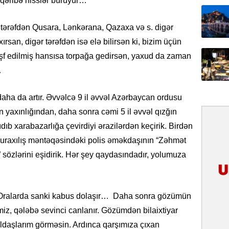
ı qəribə hisslər bürüyür…
31.07.
İlin ilk
 tərəfdən Qusara, Lənkərana, Qazaxa və s. digər
çox tur
ırsan, digər tərəfdən isə elə bilirsən ki, bizim üçün
əşf edilmiş hansısa torpağa gedirsən, yaxud da zaman
31.07.
…
Yeni mü
Qırğızıs
ŞƏRH
aha da artır. Əvvəlcə 9 il əvvəl Azərbaycan ordusu
n yaxınlığından, daha sonra cəmi 5 il əvvəl qızğın
31.07.
ıdıb xarabazarlığa çevirdiyi ərazilərdən keçirik. Birdən
Cavanşi
Asiya öl
uraxılış məntəqəsindəki polis əməkdaşının “Zəhmət
inkişaf e
 sözlərini eşidirik. Hər şey qaydasındadır, yolumuza
30.07.
Türkiyən
. Oralarda sanki kabus dolaşır… Daha sonra gözümün
təcrübəs
iz, qələbə sevinci canlanır. Gözümdən bilaixtiyar
27.07.
yoldaşlarım görməsin. Ardınca qarşımıza çıxan