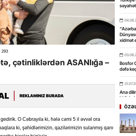
səyahə
04.08.
“Azərbay
Dünyası
xidmət 
293
03.08.
ə, çətinliklərdən ASANlığa –
Bosfor Q
dəfə keç
31.07.
Ana dili
birliyim
Rüstəmx
ÖZƏ
31.07.
edirik. O Cəbrayıla ki, hələ cəmi 5 il əvvəl ora
Tarixin 
aqlara ki, şəhidlərimizin, qazilərimizin sulanmış qanı