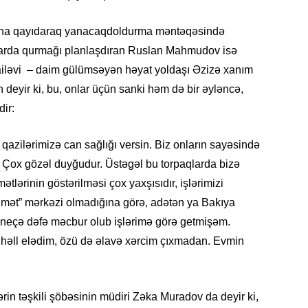
Azərbay
ğına qayıdaraq yanacaqdoldurma məntəqəsində
14.07.
qlarda qurmağı planlaşdıran Ruslan Mahmudov isə
Şuşa dü
mərkəzin
ləvi – daim gülümsəyən həyat yoldaşı Əzizə xanım
yazır
n deyir ki, bu, onlar üçün sanki həm də bir əyləncə,
dir:
13.07.
Azərbay
siyasi a
 qazilərimizə can sağlığı versin. Biz onların sayəsində
. Çox gözəl duyğudur. Üstəgəl bu torpaqlarda bizə
13.07.
tlərinin göstərilməsi çox yaxşısıdır, işlərimizi
Cavanşi
dmət” mərkəzi olmadığına görə, adətən ya Bakıya
Forumu 
r neçə dəfə məcbur olub işlərimə görə getmişəm.
hadisəd
a həll elədim, özü də əlavə xərcim çıxmadan. Evmin
13.07.
İstirahə
olan bu
rin təşkili şöbəsinin müdiri Zəka Muradov da deyir ki,