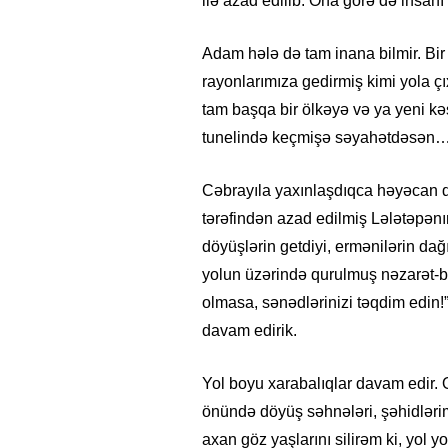
ilə azad edilib. Ona görə də insan
Adam hələ də tam inana bilmir. Bir
rayonlarımıza gedirmiş kimi yola çıx
tam başqa bir ölkəyə və ya yeni k
tunelində keçmişə səyahətdəsən
Cəbrayıla yaxınlaşdıqca həyəcan d
tərəfindən azad edilmiş Lələtəpənı
döyüşlərin getdiyi, ermənilərin dağ
yolun üzərində qurulmuş nəzarət-b
olmasa, sənədlərinizi təqdim edin!”
davam edirik.
Yol boyu xarabalıqlar davam edir
önündə döyüş səhnələri, şəhidlərim
axan göz yaşlarını silirəm ki, yol 