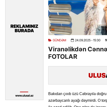
GÜNDƏM
24.09.2025
- 15:30
Viranəlikdən Cənnət
FOTOLAR
Bakıdan çıxıb üzü Cəbrayıla doğru g
azərbaycanlı ayağı dəymirdi. O torp