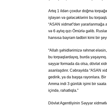
Artıq 1 ildən çoxdur doğma torpa
işləyən və gələcəklərini bu torpa
“ASAN xidmət”dən yararlanmağa ai
və 6 aylıq qızı Ömürlə gəlib. Rusla
hansısa bayram tədbiri kimi bir şey
“Allah şəhidlərimizə rəhmət eləsin,
bu torpaqlardayıq, burda yaşayırıq
səyyar formada da olsa, dövlət xidmə
asanlaşdırır. Cəbrayılda “ASAN xi
gedirik, ya da başqa rayonlara. Bi
Amma indi 3 günlük işimi bir saat
içində, rahatlıqla.”
Dövlət Agentliyinin Səyyar xidmətlə