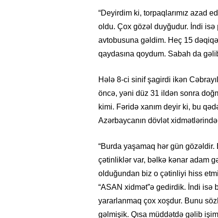
“Deyirdim ki, torpaqlarımız azad ed
oldu. Çox gözəl duyğudur. İndi i
avtobusuna gəldim. Heç 15 dəqiqə 
qaydasına qoydum. Sabah da gəlib 
Hələ 8-ci sinif şagirdi ikən Cəbrayı
öncə, yəni düz 31 ildən sonra doğ
kimi. Fəridə xanım deyir ki, bu q
Azərbaycanın dövlət xidmətlərind
“Burda yaşamaq hər gün gözəldir. B
çətinliklər var, bəlkə kənar adam 
olduğundan biz o çətinliyi hiss e
“ASAN xidmət”ə gedirdik. İndi isə 
yararlanmaq çox xoşdur. Bunu sözlə
gəlmişik. Qısa müddətdə gəlib işimiz