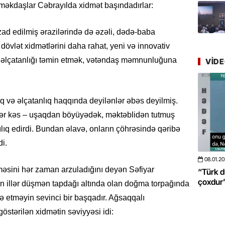
Azərbay
 əməkdaşlar Cəbrayılda xidmət başındadırlar:
yer tutu
d edilmiş ərazilərində də əzəli, dədə-baba
22.07.
dövlət xidmətlərini daha rahat, yeni və innovativ
“Əkinçi
mühitin
n əlçatanlığı təmin etmək, vətəndaş məmnunluğuna
VID
21.07.
Tənzilə R
ıq və əlçatanlıq haqqında deyilənlər əbəs deyilmiş.
mətbuat
ər kəs – uşaqdan böyüyədək, məktəblidən tutmuş
ıq edirdi. Bundan əlavə, onların çöhrəsində qəribə
20.07.
di.
Cavanşi
Üstellə
08.01.2026
- 10:50
422
2
əsini hər zaman arzuladığını deyən Səfiyar
a da böyüməsini
“Türk dünyası ilə bağlı görüləcək işlər
“A
20.07.
çoxdur” -VİDEO
po
 illər düşmən tapdağı altında olan doğma torpağında
Türkiyə
də etməyin sevinci bir başqadır. Ağsaqqalı
Antalya
turistlər
göstərilən xidmətin səviyyəsi idi: