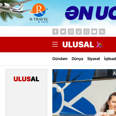
Gündəm
Dünya
Siyasət
İqtisad