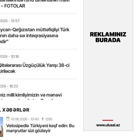
t – FOTOLAR
2026
- 12:57
can-Qırğızıstan müttəfiqliyi Türk
nın daha sıx inteqrasiyasına
edir”
2026
- 10:18
itələrarası Üzgüçülük Yarışı 38-ci
iriləcək
2026
- 18:22
miz milli kimliyimizin və mənəvi
izin əsas dayağıdır – Tənzilə
anlı
L XƏBƏRLƏR
10.06.2026
- 10:40
1200
2026
- 16:58
Velosipedlə Türkiyəni kəşf edin: Bu
axarını yalnız böyük liderlər dəyişir
marşrutlar sizi gözləyir