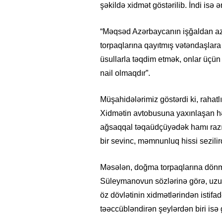
şəkildə xidmət göstərilib. İndi isə
“Məqsəd Azərbaycanın işğaldan aza
torpaqlarına qayıtmış vətəndaşlara 
üsullarla təqdim etmək, onlar üçü
nail olmaqdır”.
Müşahidələrimiz göstərdi ki, rahatl
Xidmətin avtobusuna yaxınlaşan h
ağsaqqal təqaüdçüyədək hamı razıl
bir sevinc, məmnunluq hissi sezilir
.06.2026
- 11:12
747
14.05.2026
- 10:58
345
Məsələn, doğma torpaqlarına dönm
ərbaycan onların çirkin oyununu
“ABŞ və Qərb Çinin dah
du”- VİDEO
istəmir”- VİDEO
Süleymanovun sözlərinə görə, uzun
öz dövlətinin xidmətlərindən istifa
təəccübləndirən şeylərdən biri isə 