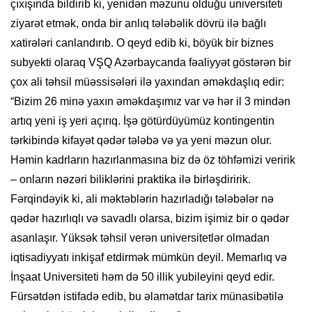
çıxışında bildirib ki, yenidən məzunu olduğu universiteti
ziyarət etmək, onda bir anlıq tələbəlik dövrü ilə bağlı
xatirələri canlandırıb. O qeyd edib ki, böyük bir biznes
subyekti olaraq VŞQ Azərbaycanda fəaliyyət göstərən bir
çox ali təhsil müəssisələri ilə yaxından əməkdaşlıq edir:
“Bizim 26 minə yaxın əməkdaşımız var və hər il 3 mindən
artıq yeni iş yeri açırıq. İşə götürdüyümüz kontingentin
tərkibində kifayət qədər tələbə və ya yeni məzun olur.
Həmin kadrların hazırlanmasına biz də öz töhfəmizi veririk
– onların nəzəri biliklərini praktika ilə birləşdiririk.
Fərqindəyik ki, ali məktəblərin hazırladığı tələbələr nə
qədər hazırlıqlı və savadlı olarsa, bizim işimiz bir o qədər
asanlaşır. Yüksək təhsil verən universitetlər olmadan
iqtisadiyyatı inkişaf etdirmək mümkün deyil. Memarlıq və
İnşaat Universiteti həm də 50 illik yubileyini qeyd edir.
Fürsətdən istifadə edib, bu əlamətdar tarix münasibətilə