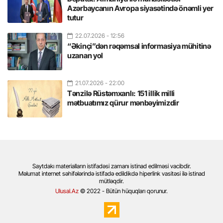
Azərbaycanın Avropa siyasətində önəmli yer
tutur
22.07.2026
- 12:56
“Əkinçi”dən rəqəmsal informasiya mühitinə
uzanan yol
21.07.2026
- 22:00
Tənzilə Rüstəmxanlı: 151 illik milli
mətbuatımız qürur mənbəyimizdir
Saytdakı materialların istifadəsi zamanı istinad edilməsi vacibdir.
Məlumat internet səhifələrində istifadə edildikdə hiperlink vasitəsi ilə istinad
mütləqdir.
Ulusal.Az
© 2022 - Bütün hüquqları qorunur.