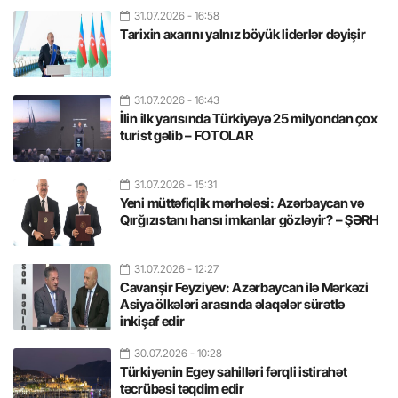
31.07.2026
- 16:58
Tarixin axarını yalnız böyük liderlər dəyişir
31.07.2026
- 16:43
İlin ilk yarısında Türkiyəyə 25 milyondan çox
turist gəlib – FOTOLAR
31.07.2026
- 15:31
Yeni müttəfiqlik mərhələsi: Azərbaycan və
Qırğızıstanı hansı imkanlar gözləyir? – ŞƏRH
31.07.2026
- 12:27
Cavanşir Feyziyev: Azərbaycan ilə Mərkəzi
Asiya ölkələri arasında əlaqələr sürətlə
inkişaf edir
30.07.2026
- 10:28
Türkiyənin Egey sahilləri fərqli istirahət
təcrübəsi təqdim edir