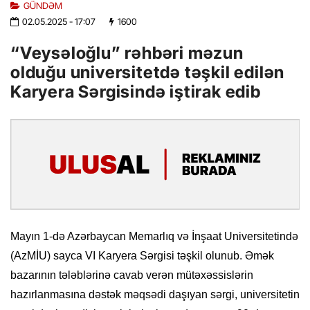
GÜNDƏM
02.05.2025
- 17:07
1600
“Veysəloğlu” rəhbəri məzun
olduğu universitetdə təşkil edilən
Karyera Sərgisində iştirak edib
Mayın 1-də Azərbaycan Memarlıq və İnşaat Universitetində
(AzMİU) sayca VI Karyera Sərgisi təşkil olunub. Əmək
bazarının tələblərinə cavab verən mütəxəssislərin
hazırlanmasına dəstək məqsədi daşıyan sərgi, universitetin