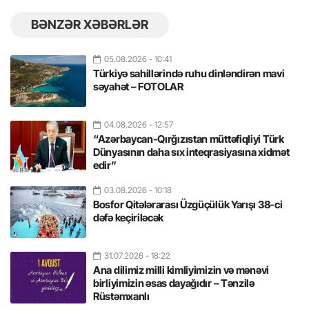
BƏNZƏR XƏBƏRLƏR
05.08.2026
- 10:41
Türkiyə sahillərində ruhu dinləndirən mavi
səyahət – FOTOLAR
04.08.2026
- 12:57
“Azərbaycan-Qırğızıstan müttəfiqliyi Türk
Dünyasının daha sıx inteqrasiyasına xidmət
edir”
03.08.2026
- 10:18
Bosfor Qitələrarası Üzgüçülük Yarışı 38-ci
dəfə keçiriləcək
31.07.2026
- 18:22
Ana dilimiz milli kimliyimizin və mənəvi
birliyimizin əsas dayağıdır – Tənzilə
Rüstəmxanlı