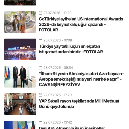
27.07.2026
- 10:23
GoTürkiye layihələri US International Awards
2026-da beynəlxalq uğur qazandı -
FOTOLAR
23.07.2026
- 10:08
Türkiyə yay tətili üçün ən əlçatan
istiqamətlərdən biridir -FOTOLAR
23.07.2026
- 09:54
“İlham Əliyevin Almaniya səfəri Azərbaycan–
Avropa əməkdaşlığında yeni mərhələ açır” -
CAVANŞİR FEYZİYEV
22.07.2026
- 17:20
YAP Səbail rayon təşkilatında Milli Mətbuat
Günü qeyd olunub
22.07.2026
- 13:42
Deputat: Almaniya ilə münasibətlər