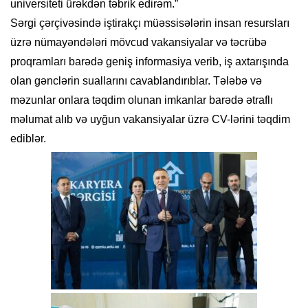
universiteti ürəkdən təbrik edirəm.”
Sərgi çərçivəsində iştirakçı müəssisələrin insan resursları
üzrə nümayəndələri mövcud vakansiyalar və təcrübə
proqramları barədə geniş informasiya verib, iş axtarışında
olan gənclərin suallarını cavablandırıblar. Tələbə və
məzunlar onlara təqdim olunan imkanlar barədə ətraflı
məlumat alıb və uyğun vakansiyalar üzrə CV-lərini təqdim
ediblər.