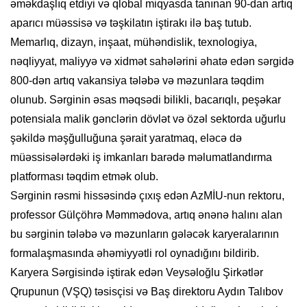
əməkdaşlıq etdiyi və qlobal miqyasda tanınan 90-dan artıq
aparıcı müəssisə və təşkilatın iştirakı ilə baş tutub.
Memarlıq, dizayn, inşaat, mühəndislik, texnologiya,
nəqliyyat, maliyyə və xidmət sahələrini əhatə edən sərgidə
800-dən artıq vakansiya tələbə və məzunlara təqdim
olunub. Sərginin əsas məqsədi bilikli, bacarıqlı, peşəkar
potensiala malik gənclərin dövlət və özəl sektorda uğurlu
şəkildə məşğulluğuna şərait yaratmaq, eləcə də
müəssisələrdəki iş imkanları barədə məlumatlandırma
platforması təqdim etmək olub.
Sərginin rəsmi hissəsində çıxış edən AzMİU-nun rektoru,
professor Gülçöhrə Məmmədova, artıq ənənə halını alan
bu sərginin tələbə və məzunların gələcək karyeralarının
formalaşmasında əhəmiyyətli rol oynadığını bildirib.
Karyera Sərgisində iştirak edən Veysəloğlu Şirkətlər
Qrupunun (VŞQ) təsisçisi və Baş direktoru Aydın Talıbov