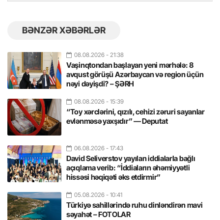
BƏNZƏR XƏBƏRLƏR
08.08.2026
- 21:38
Vaşinqtondan başlayan yeni mərhələ: 8
avqust görüşü Azərbaycan və region üçün
nəyi dəyişdi? – ŞƏRH
08.08.2026
- 15:39
“Toy xərclərini, qızılı, cehizi zəruri sayanlar
evlənməsə yaxşıdır” — Deputat
06.08.2026
- 17:43
David Seliverstov yayılan iddialarla bağlı
açıqlama verib: “İddiaların əhəmiyyətli
hissəsi həqiqəti əks etdirmir”
05.08.2026
- 10:41
Türkiyə sahillərində ruhu dinləndirən mavi
səyahət – FOTOLAR