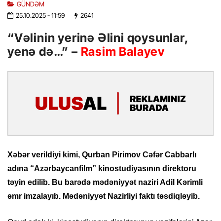
GÜNDƏM
25.10.2025
- 11:59
2641
“Vəlinin yerinə Əlini qoysunlar,
yenə də…” –
Rasim Balayev
Xəbər verildiyi kimi, Qurban Pirimov Cəfər Cabbarlı
adına “Azərbaycanfilm” kinostudiyasının direktoru
təyin edilib. Bu barədə mədəniyyət naziri Adil Kərimli
əmr imzalayıb. Mədəniyyət Nazirliyi faktı təsdiqləyib.