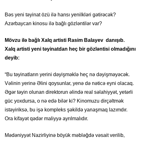
Bəs yeni təyinat özü ilə hansı yenilkləri gətirəcək?
Azərbaycan kinosu ilə bağlı gözləntilər var?
Mövzu ilə bağlı Xalq artisti Rasim Balayev danışıb.
Xalq artisti yeni təyinatdan heç bir gözləntisi olmadığını
deyib:
“Bu təyinatların yerini dəyişməklə heç nə dəyişməyəcək.
Vəlinin yerinə Əlini qoysunlar, yenə də nəticə eyni olacaq.
Əgər təyin olunan direktorun əlində real səlahiyyət, yetərli
güc yoxdursa, o nə edə bilər ki? Kinomuzu dirçəltmək
istəyiriksə, bu işə kompleks şəkildə yanaşmaq lazımdır.
Ora kifayət qədər maliyyə ayrılmalıdır.
Mədəniyyət Nazirliyinə böyük məbləğdə vəsait verilib,