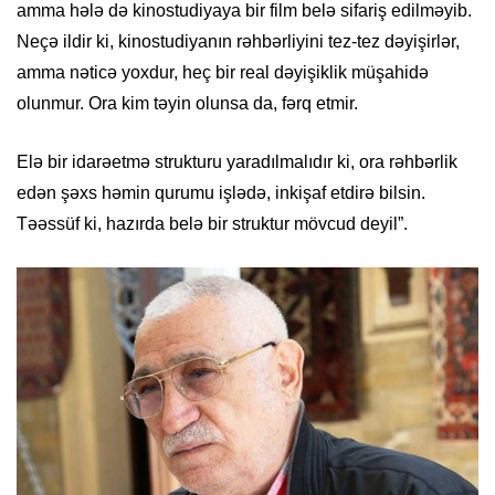
amma hələ də kinostudiyaya bir film belə sifariş edilməyib.
Neçə ildir ki, kinostudiyanın rəhbərliyini tez-tez dəyişirlər,
amma nəticə yoxdur, heç bir real dəyişiklik müşahidə
olunmur. Ora kim təyin olunsa da, fərq etmir.
Elə bir idarəetmə strukturu yaradılmalıdır ki, ora rəhbərlik
edən şəxs həmin qurumu işlədə, inkişaf etdirə bilsin.
Təəssüf ki, hazırda belə bir struktur mövcud deyil”.