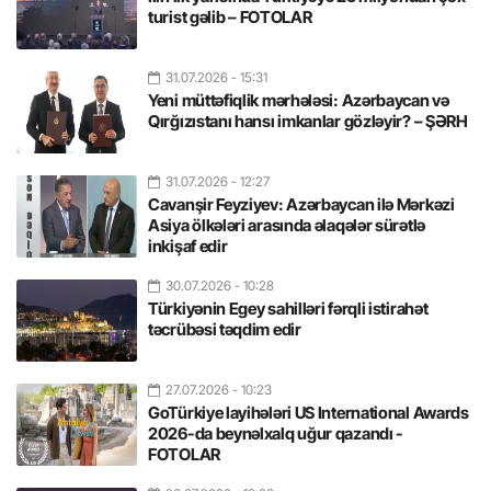
turist gəlib – FOTOLAR
31.07.2026
- 15:31
Yeni müttəfiqlik mərhələsi: Azərbaycan və
Qırğızıstanı hansı imkanlar gözləyir? – ŞƏRH
31.07.2026
- 12:27
Cavanşir Feyziyev: Azərbaycan ilə Mərkəzi
Asiya ölkələri arasında əlaqələr sürətlə
inkişaf edir
30.07.2026
- 10:28
Türkiyənin Egey sahilləri fərqli istirahət
təcrübəsi təqdim edir
27.07.2026
- 10:23
GoTürkiye layihələri US International Awards
2026-da beynəlxalq uğur qazandı -
FOTOLAR