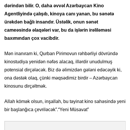
dərindən bilir. O, daha əvvəl Azərbaycan Kino
Agentliyində çalışıb, kinoya canı yanan, bu sənətə
ürəkdən bağlı insandır. Üstəlik, onun sənət
cameəsində əlaqələri var, bu da işlərin irəliləməsi
baxımından çox vacibdir.
Mən inanıram ki, Qurban Pirimovun rəhbərliyi dövründə
kinostudiya yenidən nəfəs alacaq, illərdir unudulmuş
potensial dirçələcək. Biz də əlimizdən gələni edəcəyik ki,
ona dəstək olaq, çünki məqsədimiz birdir – Azərbaycan
kinosunu dirçəltmək.
Allah kömək olsun, inşallah, bu təyinat kino sahəsində yeni
bir başlanğıca çevriləcək”.“Yeni Müsavat”