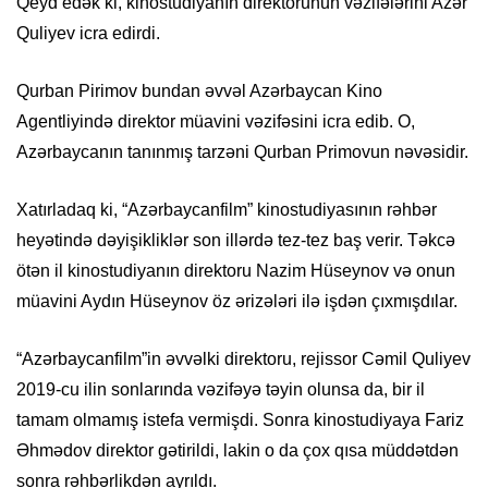
Qeyd edək ki, kinostudiyanın direktorunun vəzifələrini Azər
Quliyev icra edirdi.
Qurban Pirimov bundan əvvəl Azərbaycan Kino
Agentliyində direktor müavini vəzifəsini icra edib. O,
Azərbaycanın tanınmış tarzəni Qurban Primovun nəvəsidir.
Xatırladaq ki, “Azərbaycanfilm” kinostudiyasının rəhbər
heyətində dəyişikliklər son illərdə tez-tez baş verir. Təkcə
ötən il kinostudiyanın direktoru Nazim Hüseynov və onun
müavini Aydın Hüseynov öz ərizələri ilə işdən çıxmışdılar.
“Azərbaycanfilm”in əvvəlki direktoru, rejissor Cəmil Quliyev
2019-cu ilin sonlarında vəzifəyə təyin olunsa da, bir il
tamam olmamış istefa vermişdi. Sonra kinostudiyaya Fariz
Əhmədov direktor gətirildi, lakin o da çox qısa müddətdən
sonra rəhbərlikdən ayrıldı.