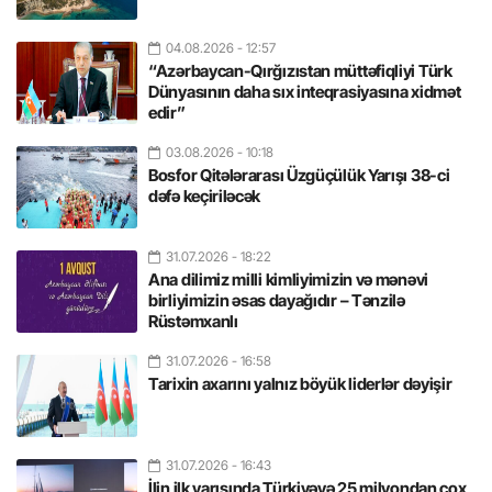
04.08.2026
- 12:57
“Azərbaycan-Qırğızıstan müttəfiqliyi Türk
Dünyasının daha sıx inteqrasiyasına xidmət
edir”
03.08.2026
- 10:18
Bosfor Qitələrarası Üzgüçülük Yarışı 38-ci
dəfə keçiriləcək
31.07.2026
- 18:22
Ana dilimiz milli kimliyimizin və mənəvi
birliyimizin əsas dayağıdır – Tənzilə
Rüstəmxanlı
31.07.2026
- 16:58
Tarixin axarını yalnız böyük liderlər dəyişir
31.07.2026
- 16:43
İlin ilk yarısında Türkiyəyə 25 milyondan çox