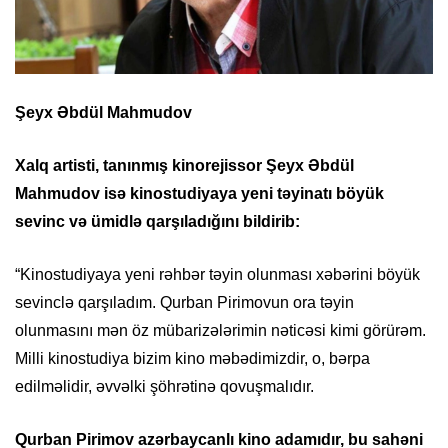
Şeyx Əbdül Mahmudov
Xalq artisti, tanınmış kinorejissor Şeyx Əbdül
Mahmudov isə kinostudiyaya yeni təyinatı böyük
sevinc və ümidlə qarşıladığını bildirib:
“Kinostudiyaya yeni rəhbər təyin olunması xəbərini böyük
sevinclə qarşıladım. Qurban Pirimovun ora təyin
olunmasını mən öz mübarizələrimin nəticəsi kimi görürəm.
Milli kinostudiya bizim kino məbədimizdir, o, bərpa
edilməlidir, əvvəlki şöhrətinə qovuşmalıdır.
Qurban Pirimov azərbaycanlı kino adamıdır, bu sahəni