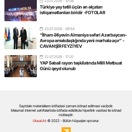
23.07.2026
- 10:08
Türkiyə yay tətili üçün ən əlçatan
istiqamətlərdən biridir -FOTOLAR
23.07.2026
- 09:54
“İlham Əliyevin Almaniya səfəri Azərbaycan–
Avropa əməkdaşlığında yeni mərhələ açır” -
CAVANŞİR FEYZİYEV
22.07.2026
- 17:20
YAP Səbail rayon təşkilatında Milli Mətbuat
Günü qeyd olunub
Saytdakı materialların istifadəsi zamanı istinad edilməsi vacibdir.
Məlumat internet səhifələrində istifadə edildikdə hiperlink vasitəsi ilə istinad
mütləqdir.
Ulusal.Az
© 2022 - Bütün hüquqları qorunur.