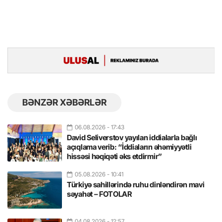
BƏNZƏR XƏBƏRLƏR
06.08.2026
- 17:43
David Seliverstov yayılan iddialarla bağlı
açıqlama verib: “İddiaların əhəmiyyətli
hissəsi həqiqəti əks etdirmir”
05.08.2026
- 10:41
Türkiyə sahillərində ruhu dinləndirən mavi
səyahət – FOTOLAR
04.08.2026
- 12:57