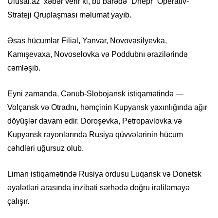
Ulusal.az xəbər verir ki, bu barədə “Dnepr” Operativ-
Strateji Qruplaşması məlumat yayıb.
Əsas hücumlar Filial, Yanvar, Novovasilyevka,
Kamışevaxa, Novoselovka və Poddubnı ərazilərində
cəmləşib.
Eyni zamanda, Cənub-Slobojansk istiqamətində —
Volçansk və Otradnı, həmçinin Kupyansk yaxınlığında ağır
döyüşlər davam edir. Doroşevka, Petropavlovka və
Kupyansk rayonlarında Rusiya qüvvələrinin hücum
cəhdləri uğursuz olub.
Liman istiqamətində Rusiya ordusu Luqansk və Donetsk
əyalətləri arasında inzibati sərhədə doğru irəliləməyə
çalışır.