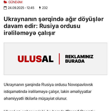
GÜNDƏM
24.09.2025
- 12:45
232
Ukraynanın şərqində ağır döyüşlər
davam edir: Rusiya ordusu
irəliləməyə çalışır
Ukraynanın şərqində Rusiya ordusu Novopavlovsk
istiqamətində irəliləməyə çalışır, lakin əməliyyatlar
əhəmiyyətli itkilərlə müşayiət olunur.