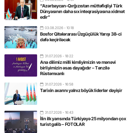
“Azərbaycan-Qırğızıstan müttəfiqliyi Türk
Dünyasının daha sıx inteqrasiyasına xidmət
edir”
03.08.2026
- 10:18
Bosfor Qitələrarası Üzgüçülük Yarışı 38-ci
dəfə keçiriləcək
31.07.2026
- 18:22
Ana dilimiz milli kimliyimizin və mənəvi
birliyimizin əsas dayağıdır – Tənzilə
Rüstəmxanlı
31.07.2026
- 16:58
Tarixin axarını yalnız böyük liderlər dəyişir
31.07.2026
- 16:43
İlin ilk yarısında Türkiyəyə 25 milyondan çox
turist gəlib – FOTOLAR