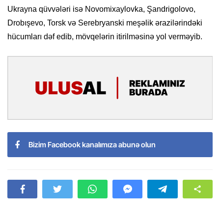
Ukrayna qüvvələri isə Novomixaylovka, Şandrigolovo,
Drobışevo, Torsk və Serebryanski meşəlik ərazilərindəki
hücumları dəf edib, mövqelərin itirilməsinə yol verməyib.
Bizim Facebook kanalımıza abunə olun