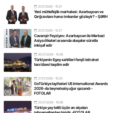
31.07.2026
- 15:31
Yeni müttəfiqlik mərhələsi: Azərbaycan və
Qırğızıstanı hansı imkanlar gözləyir? – ŞƏRH
31.07.2026
- 12:27
Cavanşir Feyziyev: Azərbaycan ilə Mərkəzi
Asiya ölkələri arasında əlaqələr sürətlə
inkişaf edir
30.07.2026
- 10:28
Türkiyənin Egey sahilləri fərqli istirahət
təcrübəsi təqdim edir
27.07.2026
- 10:23
GoTürkiye layihələri US International Awards
2026-da beynəlxalq uğur qazandı -
FOTOLAR
23.07.2026
- 10:08
Türkiyə yay tətili üçün ən əlçatan
istiqamətlərdən biridir -FOTOLAR