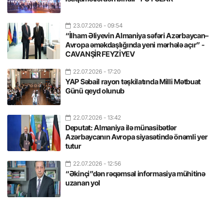
23.07.2026
- 09:54
“İlham Əliyevin Almaniya səfəri Azərbaycan–
Avropa əməkdaşlığında yeni mərhələ açır” -
CAVANŞİR FEYZİYEV
22.07.2026
- 17:20
YAP Səbail rayon təşkilatında Milli Mətbuat
Günü qeyd olunub
22.07.2026
- 13:42
Deputat: Almaniya ilə münasibətlər
Azərbaycanın Avropa siyasətində önəmli yer
tutur
22.07.2026
- 12:56
“Əkinçi”dən rəqəmsal informasiya mühitinə
uzanan yol