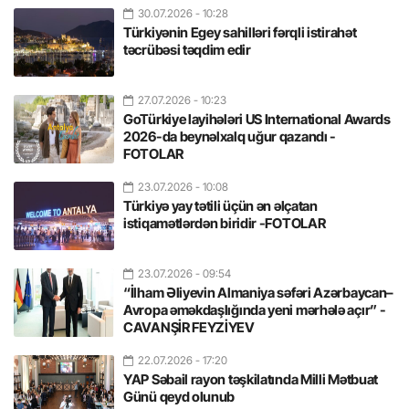
30.07.2026
- 10:28
Türkiyənin Egey sahilləri fərqli istirahət
təcrübəsi təqdim edir
27.07.2026
- 10:23
GoTürkiye layihələri US International Awards
2026-da beynəlxalq uğur qazandı -
FOTOLAR
23.07.2026
- 10:08
Türkiyə yay tətili üçün ən əlçatan
istiqamətlərdən biridir -FOTOLAR
23.07.2026
- 09:54
“İlham Əliyevin Almaniya səfəri Azərbaycan–
Avropa əməkdaşlığında yeni mərhələ açır” -
CAVANŞİR FEYZİYEV
22.07.2026
- 17:20
YAP Səbail rayon təşkilatında Milli Mətbuat
Günü qeyd olunub