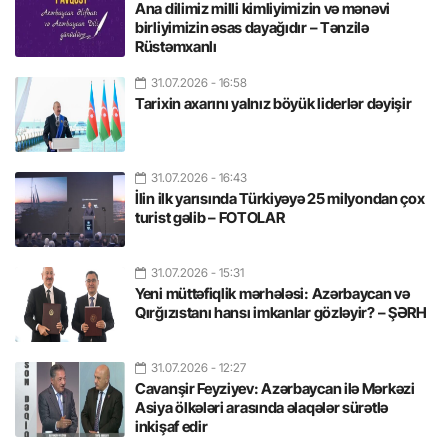
Ana dilimiz milli kimliyimizin və mənəvi
birliyimizin əsas dayağıdır – Tənzilə
Rüstəmxanlı
31.07.2026
- 16:58
Tarixin axarını yalnız böyük liderlər dəyişir
31.07.2026
- 16:43
İlin ilk yarısında Türkiyəyə 25 milyondan çox
turist gəlib – FOTOLAR
31.07.2026
- 15:31
Yeni müttəfiqlik mərhələsi: Azərbaycan və
Qırğızıstanı hansı imkanlar gözləyir? – ŞƏRH
31.07.2026
- 12:27
Cavanşir Feyziyev: Azərbaycan ilə Mərkəzi
Asiya ölkələri arasında əlaqələr sürətlə
inkişaf edir