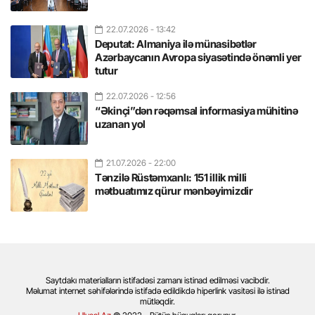
22.07.2026
- 13:42
Deputat: Almaniya ilə münasibətlər
Azərbaycanın Avropa siyasətində önəmli yer
tutur
22.07.2026
- 12:56
“Əkinçi”dən rəqəmsal informasiya mühitinə
uzanan yol
21.07.2026
- 22:00
Tənzilə Rüstəmxanlı: 151 illik milli
mətbuatımız qürur mənbəyimizdir
Saytdakı materialların istifadəsi zamanı istinad edilməsi vacibdir.
Məlumat internet səhifələrində istifadə edildikdə hiperlink vasitəsi ilə istinad
mütləqdir.