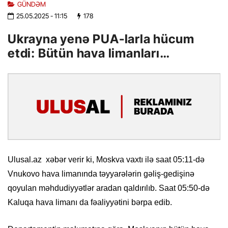
GÜNDƏM
25.05.2025
- 11:15
178
Ukrayna yenə PUA-larla hücum
etdi: Bütün hava limanları…
Ulusal.az xəbər verir ki, Moskva vaxtı ilə saat 05:11-də
Vnukovo hava limanında təyyarələrin gəliş-gedişinə
qoyulan məhdudiyyətlər aradan qaldırılıb. Saat 05:50-də
Kaluqa hava limanı da fəaliyyətini bərpa edib.