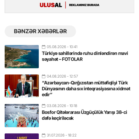
BƏNZƏR XƏBƏRLƏR
05.08.2026
- 10:41
Türkiyə sahillərində ruhu dinləndirən mavi
səyahət – FOTOLAR
04.08.2026
- 12:57
“Azərbaycan-Qırğızıstan müttəfiqliyi Türk
Dünyasının daha sıx inteqrasiyasına xidmət
edir”
03.08.2026
- 10:18
Bosfor Qitələrarası Üzgüçülük Yarışı 38-ci
dəfə keçiriləcək
31.07.2026
- 18:22