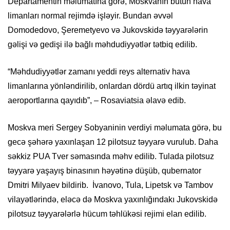
Departamentin məlumatına görə, Moskvanın bütün hava
limanları normal rejimdə işləyir. Bundan əvvəl
Domodedovo, Şeremetyevo və Jukovskidə təyyarələrin
gəlişi və gedişi ilə bağlı məhdudiyyətlər tətbiq edilib.
“Məhdudiyyətlər zamanı yeddi reys alternativ hava
limanlarına yönləndirilib, onlardan dördü artıq ilkin təyinat
aeroportlarına qayıdıb”, – Rosaviatsia əlavə edib.
Moskva meri Sergey Sobyaninin verdiyi məlumata görə, bu
gecə şəhərə yaxınlaşan 12 pilotsuz təyyarə vurulub. Daha
səkkiz PUA Tver səmasında məhv edilib. Tulada pilotsuz
təyyarə yaşayış binasının həyətinə düşüb, qubernator
Dmitri Milyaev bildirib. İvanovo, Tula, Lipetsk və Tambov
vilayətlərində, eləcə də Moskva yaxınlığındakı Jukovskidə
pilotsuz təyyarələrlə hücum təhlükəsi rejimi elan edilib.