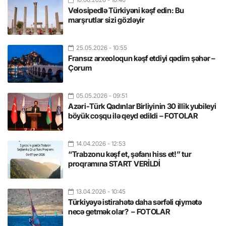
Velosipedlə Türkiyəni kəşf edin: Bu
marşrutlar sizi gözləyir
25.05.2026
- 10:55
Fransız arxeoloqun kəşf etdiyi qədim şəhər –
Çorum
05.05.2026
- 09:51
Azəri-Türk Qadınlar Birliyinin 30 illik yubileyi
böyük coşqu ilə qeyd edildi – FOTOLAR
14.04.2026
- 12:53
“Trabzonu kəşf et, şəfanı hiss et!” tur
proqramına START VERİLDİ
13.04.2026
- 10:45
Türkiyəyə istirahətə daha sərfəli qiymətə
necə getmək olar? – FOTOLAR