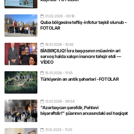
01.02.2026
- 00:18
Quba bölgəsinə təftiş-infotur təşkil olunub –
FOTOLAR
19.01.2026
- 10:42
BİABIRÇILIQ! İcra başçısının müavinin əri
sərxoş halda xalqın inancını təhqir etdi —
VİDEO
15.01.2026
- 11:55
Türkiyənin ən antik şəhərləri -FOTOLAR
13.01.2026
- 09:54
“Azərbaycan şərəfdir, Pəhləvi
bişərəftdir!” şüarının arxasındaki əsl həqiqət
31.12.2025
- 11:25