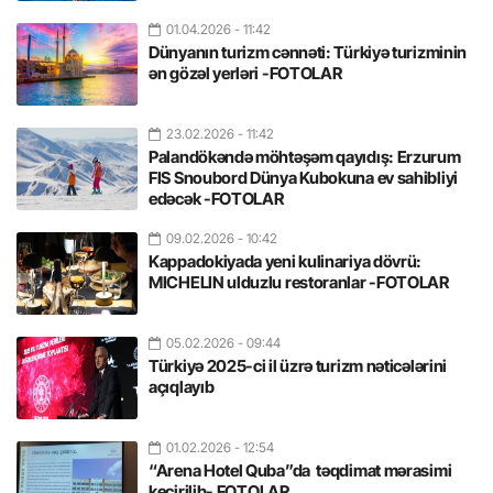
01.04.2026
- 11:42
Dünyanın turizm cənnəti: Türkiyə turizminin
ən gözəl yerləri -FOTOLAR
23.02.2026
- 11:42
Palandökəndə möhtəşəm qayıdış: Erzurum
FIS Snoubord Dünya Kubokuna ev sahibliyi
edəcək -FOTOLAR
09.02.2026
- 10:42
Kappadokiyada yeni kulinariya dövrü:
MICHELIN ulduzlu restoranlar -FOTOLAR
05.02.2026
- 09:44
Türkiyə 2025-ci il üzrə turizm nəticələrini
açıqlayıb
01.02.2026
- 12:54
“Arena Hotel Quba”da təqdimat mərasimi
keçirilib- FOTOLAR