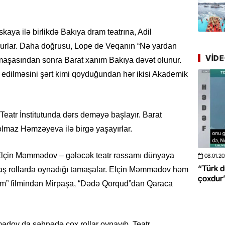
Azərbay
yer tutu
aya ilə birlikdə Bakıya dram teatrına, Adil
22.07.
urlar. Daha doğrusu, Lope de Veqanın “Nə yardan
“Əkinçi
VID
mühitin
amaşasından sonra Barat xanım Bakıya dəvət olunur.
 edilməsini şərt kimi qoyduğundan hər ikisi Akademik
21.07.
Tənzilə R
mətbuat
tr İnstitutunda dərs deməyə başlayır. Barat
lmaz Həmzəyeva ilə birgə yaşayırlar.
20.07.
Cavanşi
Üstellə
 Elçin Məmmədov – gələcək teatr rəssamı dünyaya
08.01.2026
- 10:50
424
20.06.2
 böyüməsini
“Türk dünyası ilə bağlı görüləcək işlər
“Azərba
 baş rollarda oynadığı tamaşalar. Elçin Məmmədov həm
çoxdur” -VİDEO
pozdu”
20.07.
tərəm” filmindən Mirpaşa, “Dədə Qorqud”dan Qaraca
Türkiyə
Antalya
turistlər
dov da səhnədə çox rollar oynayıb. Teatr