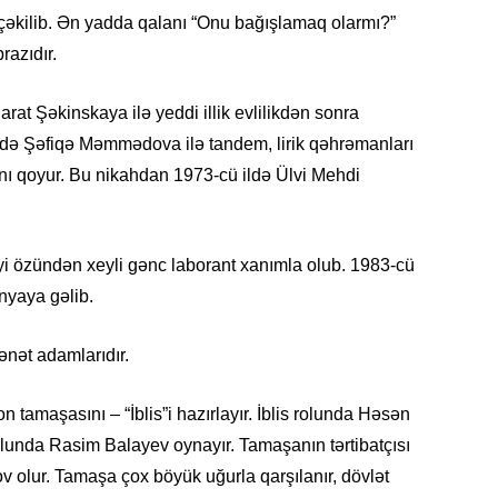
Azərbay
 çəkilib. Ən yadda qalanı “Onu bağışlamaq olarmı?”
razıdır.
14.07.
Şuşa dü
mərkəzin
rat Şəkinskaya ilə yeddi illik evlilikdən sonra
yazır
nədə Şəfiqə Məmmədova ilə tandem, lirik qəhrəmanları
nı qoyur. Bu nikahdan 1973-cü ildə Ülvi Mehdi
13.07.
Azərbay
siyasi a
 özündən xeyli gənc laborant xanımla olub. 1983-cü
13.07.
ünyaya gəlib.
Cavanşi
Forumu 
nət adamlarıdır.
hadisəd
on tamaşasını – “İblis”i hazırlayır. İblis rolunda Həsən
13.07.
İstirahə
lunda Rasim Balayev oynayır. Tamaşanın tərtibatçısı
olan bu
 olur. Tamaşa çox böyük uğurla qarşılanır, dövlət