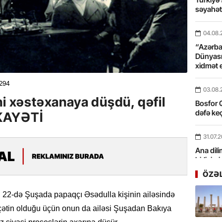
səyahə
04.08.
“Azərbay
Dünyası
xidmət 
294
03.08.
hi xəstəxanaya düşdü, qəfil
Bosfor Q
dəfə keç
KAYƏTİ
31.07.
Ana dili
birliyim
Rüstəmx
ÖZƏ
31.07.
22-də Şuşada papaqçı Əsədulla kişinin ailəsində
Tarixin 
 çətin olduğu üçün onun da ailəsi Şuşadan Bakıya