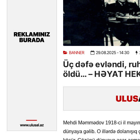
BANNER
29.08.2025
- 14:30
Üç dəfə evləndi, ru
öldü… – HƏYAT HE
Mehdi Məmmədov 1918-ci il mayın 
dünyaya gəlib. O illərdə dolanışıq