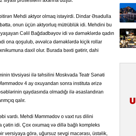
siyasi proseslərin axarına düşür.
31.07.
İlin ilk
 bitirən Mehdi aktyor olmaq istəyirdi. Dindar Əsədulla
çox tur
Əlbəttə, onun üçün aktyorluq mütrüblük idi. Mehdini bu
yaşayan Cəlil Bağdadbəyov idi və dərnəklərdə qadın
31.07.
Mehdi ona qoşulub, əvvəlcə dərnəklərdə kiçik rollar
Yeni mü
Qırğızıs
nikumuna daxil olur. Burada bəxti gətirir, dahi
ŞƏRH
31.07.
iminin tövsiyəsi ilə təhsilini Moskvada Teatr Sənəti
Cavanşi
Asiya öl
Məmmədov 4 ay oxuyandan sonra instituta ərizə
inkişaf e
u əsəblərinin qaydasında olmadığı ilə əsaslandıran
rımçıq qalır.
30.07.
Türkiyən
əbi vardı. Mehdi Məmmədov o vaxt rus dilini
təcrübəs
a çətin idi. Çox oxumaq və dillə bağlı kompleks
27.07.
r versiyaya görə, uğursuz sevgi macərası, üstəlik,