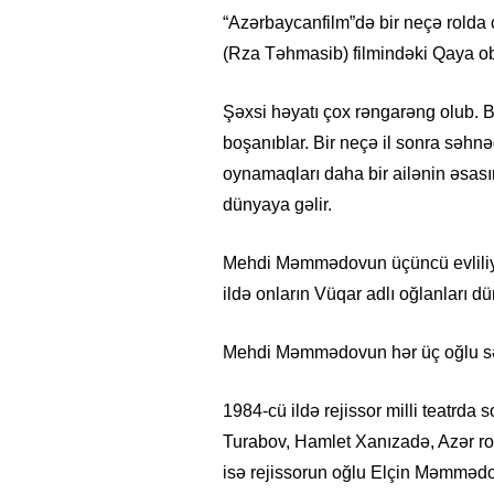
“Azərbaycanfilm”də bir neçə rolda
(Rza Təhmasib) filmindəki Qaya ob
Şəxsi həyatı çox rəngarəng olub. Ba
boşanıblar. Bir neçə il sonra səh
oynamaqları daha bir ailənin əsası
dünyaya gəlir.
Mehdi Məmmədovun üçüncü evliliyi
ildə onların Vüqar adlı oğlanları d
Mehdi Məmmədovun hər üç oğlu sə
1984-cü ildə rejissor milli teatrda s
Turabov, Hamlet Xanızadə, Azər ro
isə rejissorun oğlu Elçin Məmmədov