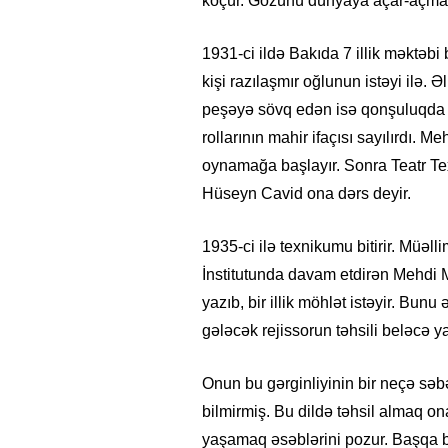
köçür. Gözünü dünyaya açar-açmaz 
1931-ci ildə Bakıda 7 illik məktəbi
kişi razılaşmır oğlunun istəyi ilə. 
peşəyə sövq edən isə qonşuluqda 
rollarının mahir ifaçısı sayılırdı. 
oynamağa başlayır. Sonra Teatr Tex
Hüseyn Cavid ona dərs deyir.
1935-ci ilə texnikumu bitirir. Müəll
İnstitutunda davam etdirən Mehdi 
yazıb, bir illik möhlət istəyir. Bun
gələcək rejissorun təhsili beləcə ya
Onun bu gərginliyinin bir neçə səb
bilmirmiş. Bu dildə təhsil almaq on
yaşamaq əsəblərini pozur. Başqa bi