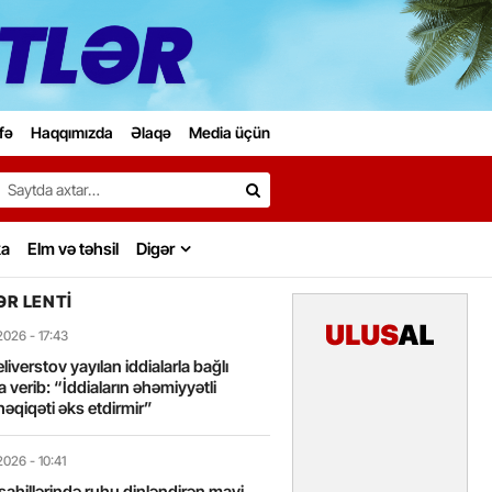
fə
Haqqımızda
Əlaqə
Media üçün
Search…
ka
Elm və təhsil
Digər
R LENTI
2026
- 17:43
liverstov yayılan iddialarla bağlı
 verib: “İddiaların əhəmiyyətli
həqiqəti əks etdirmir”
2026
- 10:41
sahillərində ruhu dinləndirən mavi