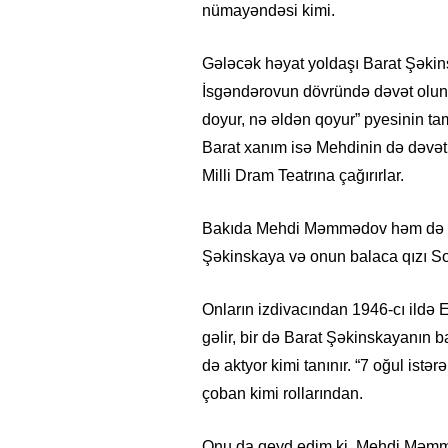
nümayəndəsi kimi.
Gələcək həyat yoldaşı Barat Şəkinsk
İsgəndərovun dövründə dəvət olun
doyur, nə əldən qoyur” pyesinin t
Barat xanım isə Mehdinin də dəvət
Milli Dram Teatrına çağırırlar.
Bakıda Mehdi Məmmədov həm də Tea
Şəkinskaya və onun balaca qızı So
Onların izdivacından 1946-cı ildə
26
- 11:12
749
14.05.2026
- 10:58
347
ycan onların çirkin oyununu
“ABŞ və Qərb Çinin daha da
gəlir, bir də Barat Şəkinskayanın
- VİDEO
istəmir”- VİDEO
də aktyor kimi tanınır. “7 oğul is
çoban kimi rollarından.
Onu da qeyd edim ki, Mehdi Məmmə