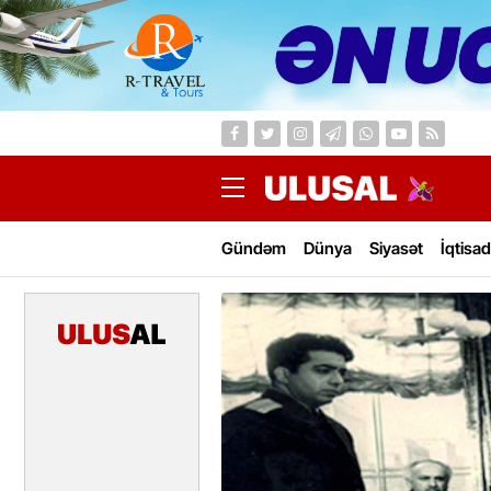
Gündəm
Dünya
Siyasət
İqtisad