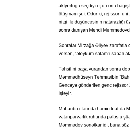
aktyorluğu seçdiyi üçün onu bağışla
ötüşməmişdi. Odur ki, rejissor ruh
nitqi ilə düşüncəsinin natarazlığı 
sonra danışan Mehdi Məmmədovda z
Sonralar Mirzağa Əliyev zarafatla
versən, “əleyküm-salam”ı sabah a
Təhsilini başa vurandan sonra deb
Məmmədhüseyn Təhmasibin “Bahar” d
Gəncəyə göndərilən gənc rejissor
işləyir.
Müharibə illərində həmin teatrd
vətənpərvərlik ruhunda pafoslu şüar
Məmmədov sənətkar idi, buna söz yox