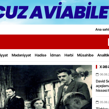
Ana səhi
iyyat
Mədəniyyət
Hadisə
İdman
Hərbi
Müsahibə
Analiti
XƏBƏ
06.08.
David Se
açıqlama
hissəsi 
05.08.
Türkiyə 