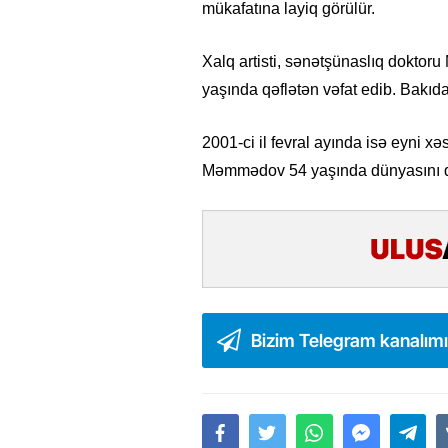
mükafatına layiq görülür.
Xalq artisti, sənətşünaslıq doktor
yaşında qəflətən vəfat edib. Bakıd
2001-ci il fevral ayında isə eyni x
Məmmədov 54 yaşında dünyasını d
Bizim Telegram kanalım