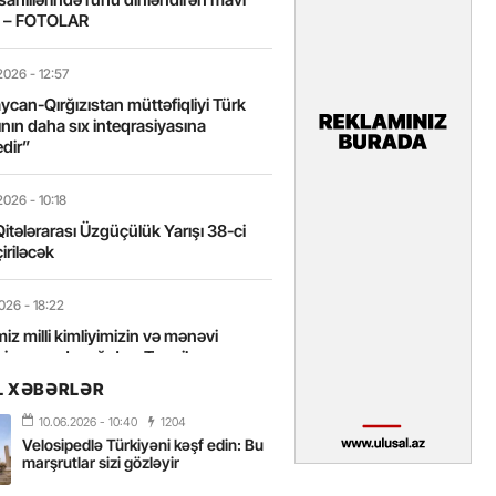
t – FOTOLAR
2026
- 12:57
can-Qırğızıstan müttəfiqliyi Türk
nın daha sıx inteqrasiyasına
edir”
2026
- 10:18
itələrarası Üzgüçülük Yarışı 38-ci
iriləcək
2026
- 18:22
miz milli kimliyimizin və mənəvi
izin əsas dayağıdır – Tənzilə
anlı
L XƏBƏRLƏR
10.06.2026
- 10:40
1204
2026
- 16:58
Velosipedlə Türkiyəni kəşf edin: Bu
axarını yalnız böyük liderlər dəyişir
marşrutlar sizi gözləyir