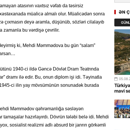
GoTürkiy
mayan atasının vaxtsız vəfatı da təsirsiz
Awards 
ƏN 
i xəstəxanada müalicə almalı olur. Müalicədən sonra
-FOTOL
üzə çıxmasın deyə aramla, düşünüb, sözləri cilalayıb
GÜN
23.07.
amanla bu vərdişə çevrilir.
Türkiyə 
istiqam
 deyirmiş ki, Mehdi Məmmədova bu gün “salam”
larsan…
23.07.
“İlham Ə
ütünü 1940-ci ildə Gəncə Dövlət Dram Teatrında
Azərbay
mərhələ
ramı ilə edir. Bu, onun diplom işi idi. Təyinatla
05.08.
Türkiyə
 1945-ci ilin yay mövsümünün sonunadək burada
22.07.
mavi s
YAP Səba
Günü q
a Mehdi Məmmədov qəhrəmanlığa səsləyən
 tamaşalar hazırlayırdı. Dövrün tələbi belə idi. Mehdi
22.07.
, sosialist realizmi adlı absurd bir janrın görkəmli
Deputat