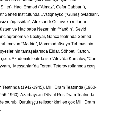
19.07.
Şiller), Hacı Əhməd (“Almaz”, Cəfər Cabbarlı),
Şuşa art
r Sənəti İnstitutunda Evstiqneyko (“Günəş övladları”,
dialoq 
z müqəssirlər”, Aleksandr Ostrovski) rollarını
Rüstəm və Hacıbaba Nəzərlinin “Yanğın”, Seyid
17.07.
ənc aqronom və Bəxtiyar, Gəncə teatrında Səməd
Yeni dü
Türkiyə
ə İbrahimovun “Madrid”, Məmmədhüseyn Təhmasibin
pyeslərinin tamaşalarında Eldar, Söhbət, Karton,
15.07.
çıxıb. Akademik teatrda isə “Alov”da Kamalov, “Canlı
Albert R
yam, “Meşşanlar”da Terenti Teterov rollarında çıxış
təqdimat
15.07.
m Teatrında (1942-1945), Milli Dram Teatrında (1960-
Türkiyə
yaxşı d
(1956-1960), Azərbaycan Dövlət Rus Dram Teatrında
ə oturub. Quruluşçu rejissor kimi ən çox Milli Dram
14.07.
.
Beynəlx