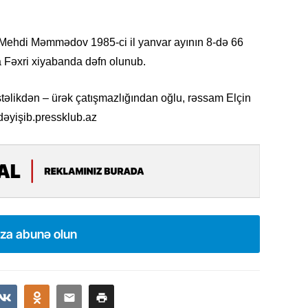
11.07.2
“İndiki
u Mehdi Məmmədov 1985-ci il yanvar ayının 8-də 66
mənada 
a Fəxri xiyabanda dəfn olunub.
10.07.
Ankara 
əstəlikdən – ürək çatışmazlığından oğlu, rəssam Elçin
diploma
əyişib.pressklub.az
Deputa
08.07.
Kapadoki
və Atçıl
olundu
ıza abunə olun
07.07.
NATO-nu
ola bilə
07.07.