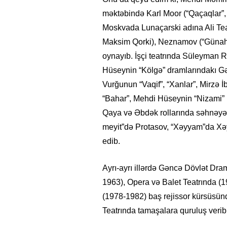
məktəbində Karl Moor (“Qaçaqlar”, 
Moskvada Lunaçarski adına Ali Teat
Maksim Qorki), Neznamov (“Günahsı
oynayıb. İşçi teatrında Süleyman 
Hüseynin “Kölgə” dramlarındakı G
Vurğunun “Vaqif”, “Xanlar”, Mirz
“Bahar”, Mehdi Hüseynin “Nizami” 
Qaya və Əbdək rollarında səhnəyə 
meyit”də Protasov, “Xəyyam”da Xəy
edib.
Ayrı-ayrı illərdə Gəncə Dövlət Dra
1963), Opera və Balet Teatrında 
(1978-1982) baş rejissor kürsüsünd
Teatrında tamaşalara quruluş verib