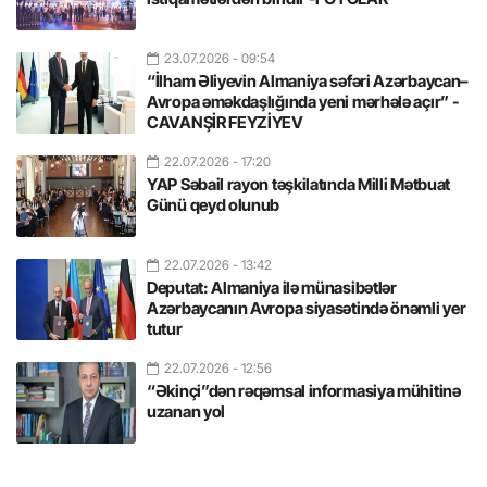
23.07.2026
- 09:54
“İlham Əliyevin Almaniya səfəri Azərbaycan–
Avropa əməkdaşlığında yeni mərhələ açır” -
CAVANŞİR FEYZİYEV
22.07.2026
- 17:20
YAP Səbail rayon təşkilatında Milli Mətbuat
Günü qeyd olunub
22.07.2026
- 13:42
Deputat: Almaniya ilə münasibətlər
Azərbaycanın Avropa siyasətində önəmli yer
tutur
22.07.2026
- 12:56
“Əkinçi”dən rəqəmsal informasiya mühitinə
uzanan yol