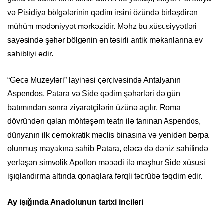
və Pisidiya bölgələrinin qədim irsini özündə birləşdirən
mühüm mədəniyyət mərkəzidir. Məhz bu xüsusiyyətləri
sayəsində şəhər bölgənin ən təsirli antik məkanlarına ev
sahibliyi edir.
“Gecə Muzeyləri” layihəsi çərçivəsində Antalyanın
Aspendos, Patara və Side qədim şəhərləri də gün
batımından sonra ziyarətçilərin üzünə açılır. Roma
dövründən qalan möhtəşəm teatrı ilə tanınan Aspendos,
dünyanın ilk demokratik məclis binasına və yenidən bərpa
olunmuş mayakına sahib Patara, eləcə də dəniz sahilində
yerləşən simvolik Apollon məbədi ilə məşhur Side xüsusi
işıqlandırma altında qonaqlara fərqli təcrübə təqdim edir.
Ay işığında Anadolunun tarixi inciləri