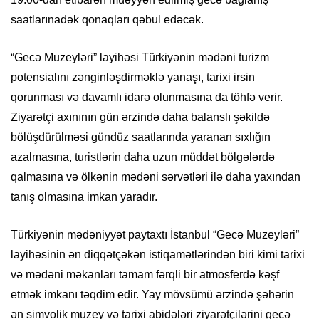
saatlarınadək qonaqları qəbul edəcək.
“Gecə Muzeyləri” layihəsi Türkiyənin mədəni turizm
potensialını zənginləşdirməklə yanaşı, tarixi irsin
qorunması və davamlı idarə olunmasına da töhfə verir.
Ziyarətçi axınının gün ərzində daha balanslı şəkildə
bölüşdürülməsi gündüz saatlarında yaranan sıxlığın
azalmasına, turistlərin daha uzun müddət bölgələrdə
qalmasına və ölkənin mədəni sərvətləri ilə daha yaxından
tanış olmasına imkan yaradır.
Türkiyənin mədəniyyət paytaxtı İstanbul “Gecə Muzeyləri”
layihəsinin ən diqqətçəkən istiqamətlərindən biri kimi tarixi
və mədəni məkanları tamam fərqli bir atmosferdə kəşf
etmək imkanı təqdim edir. Yay mövsümü ərzində şəhərin
ən simvolik muzey və tarixi abidələri ziyarətçilərini gecə