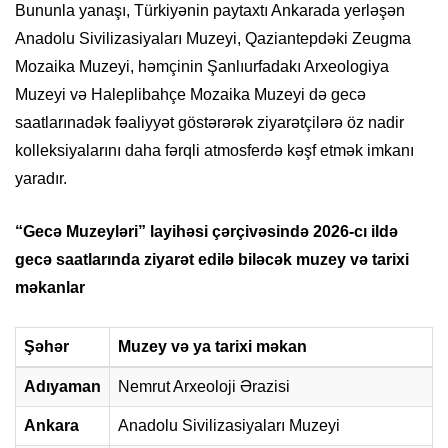
Bununla yanaşı, Türkiyənin paytaxtı Ankarada yerləşən
Anadolu Sivilizasiyaları Muzeyi, Qaziantepdəki Zeugma
Mozaika Muzeyi, həmçinin Şanlıurfadakı Arxeologiya
Muzeyi və Haleplibahçe Mozaika Muzeyi də gecə
saatlarınadək fəaliyyət göstərərək ziyarətçilərə öz nadir
kolleksiyalarını daha fərqli atmosferdə kəşf etmək imkanı
yaradır.
“Gecə Muzeyləri” layihəsi çərçivəsində 2026-cı ildə
gecə saatlarında ziyarət edilə biləcək muzey və tarixi
məkanlar
Şəhər
Muzey və ya tarixi məkan
Adıyaman
Nemrut Arxeoloji Ərazisi
Ankara
Anadolu Sivilizasiyaları Muzeyi