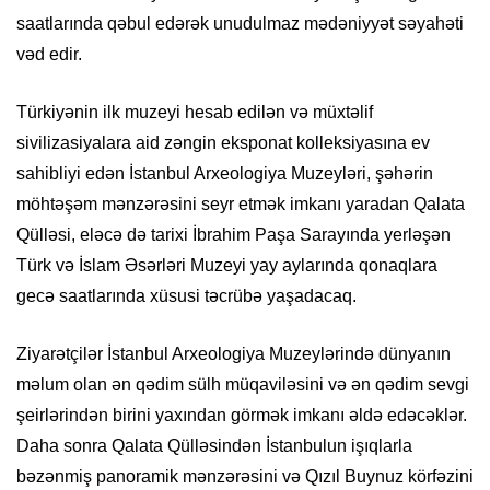
saatlarında qəbul edərək unudulmaz mədəniyyət səyahəti
vəd edir.
Türkiyənin ilk muzeyi hesab edilən və müxtəlif
sivilizasiyalara aid zəngin eksponat kolleksiyasına ev
sahibliyi edən İstanbul Arxeologiya Muzeyləri, şəhərin
möhtəşəm mənzərəsini seyr etmək imkanı yaradan Qalata
Qülləsi, eləcə də tarixi İbrahim Paşa Sarayında yerləşən
Türk və İslam Əsərləri Muzeyi yay aylarında qonaqlara
gecə saatlarında xüsusi təcrübə yaşadacaq.
Ziyarətçilər İstanbul Arxeologiya Muzeylərində dünyanın
məlum olan ən qədim sülh müqaviləsini və ən qədim sevgi
şeirlərindən birini yaxından görmək imkanı əldə edəcəklər.
Daha sonra Qalata Qülləsindən İstanbulun işıqlarla
bəzənmiş panoramik mənzərəsini və Qızıl Buynuz körfəzini