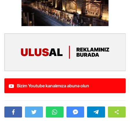
Bizim Youtube kanalımıza abunə olun