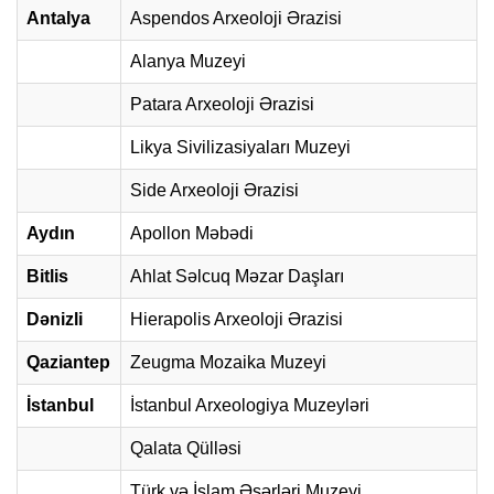
Antalya
Aspendos Arxeoloji Ərazisi
Alanya Muzeyi
Patara Arxeoloji Ərazisi
Likya Sivilizasiyaları Muzeyi
Side Arxeoloji Ərazisi
Aydın
Apollon Məbədi
Bitlis
Ahlat Səlcuq Məzar Daşları
Dənizli
Hierapolis Arxeoloji Ərazisi
Qaziantep
Zeugma Mozaika Muzeyi
İstanbul
İstanbul Arxeologiya Muzeyləri
Qalata Qülləsi
Türk və İslam Əsərləri Muzeyi