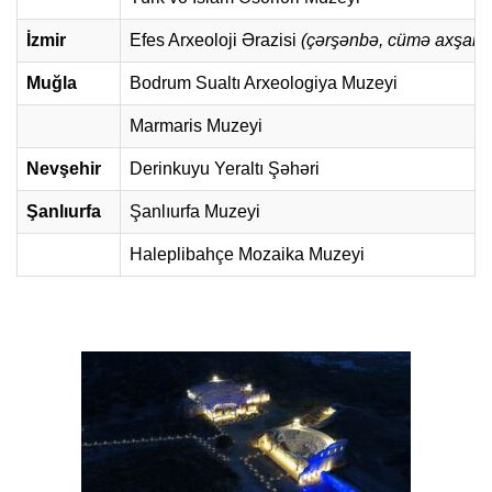
İzmir
Efes Arxeoloji Ərazisi
(çərşənbə, cümə axşamı,
Muğla
Bodrum Sualtı Arxeologiya Muzeyi
Marmaris Muzeyi
Nevşehir
Derinkuyu Yeraltı Şəhəri
Şanlıurfa
Şanlıurfa Muzeyi
Haleplibahçe Mozaika Muzeyi