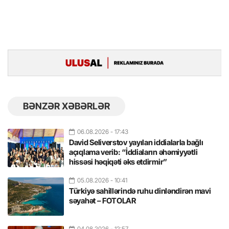
BƏNZƏR XƏBƏRLƏR
06.08.2026
- 17:43
David Seliverstov yayılan iddialarla bağlı
açıqlama verib: “İddiaların əhəmiyyətli
hissəsi həqiqəti əks etdirmir”
05.08.2026
- 10:41
Türkiyə sahillərində ruhu dinləndirən mavi
səyahət – FOTOLAR
04.08.2026
- 12:57