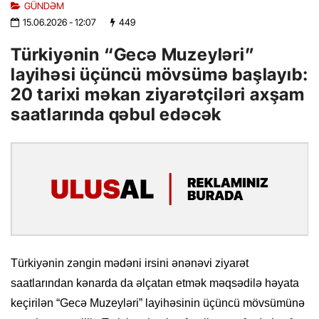
GÜNDƏM
15.06.2026
- 12:07
449
Türkiyənin “Gecə Muzeyləri”
layihəsi üçüncü mövsümə başlayıb:
20 tarixi məkan ziyarətçiləri axşam
saatlarında qəbul edəcək
Türkiyənin zəngin mədəni irsini ənənəvi ziyarət
saatlarından kənarda da əlçatan etmək məqsədilə həyata
keçirilən “Gecə Muzeyləri” layihəsinin üçüncü mövsümünə