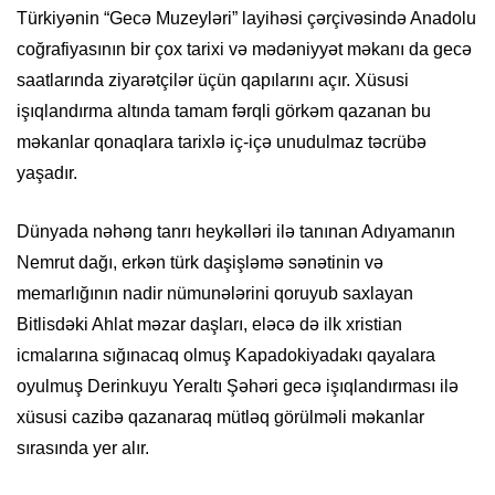
Türkiyənin “Gecə Muzeyləri” layihəsi çərçivəsində Anadolu
coğrafiyasının bir çox tarixi və mədəniyyət məkanı da gecə
saatlarında ziyarətçilər üçün qapılarını açır. Xüsusi
işıqlandırma altında tamam fərqli görkəm qazanan bu
məkanlar qonaqlara tarixlə iç-içə unudulmaz təcrübə
yaşadır.
Dünyada nəhəng tanrı heykəlləri ilə tanınan Adıyamanın
Nemrut dağı, erkən türk daşişləmə sənətinin və
memarlığının nadir nümunələrini qoruyub saxlayan
Bitlisdəki Ahlat məzar daşları, eləcə də ilk xristian
icmalarına sığınacaq olmuş Kapadokiyadakı qayalara
oyulmuş Derinkuyu Yeraltı Şəhəri gecə işıqlandırması ilə
xüsusi cazibə qazanaraq mütləq görülməli məkanlar
sırasında yer alır.