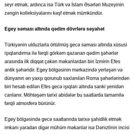
seyr etmək, ardınca isə Türk və İslam Əsərləri Muzeyinin
zəngin kolleksiyalarını kəşf etmək mümkündür.
Egey səması altında qədim dövrlərə səyahət
Türkiyənin ulduzlarla örtülmüş gecə səması altında xüsusi
işıqlandırma ilə fərqli görkəm qazanan qədim şəhərlər
arasında ilk diqqət çəkən məkanlardan biri İzmirin Efes
antik şəhəridir. Egey bölgəsinin mərkəzində yerləşən və
dünyanın ən yaxşı qorunub saxlanılan Roma şəhərlərindən
biri hesab edilən Efes gecə işıqları altında sanki yenidən
canlanır. Möhtəşəm tarixi abidələr bu saatlarda tamamilə
fərqli atmosferə bürünür.
Egey bölgəsində gecə saatlarında tarixə şahidlik etmək
imkanı yaradan digər mühüm məkanlar isə Dənizlinin incisi