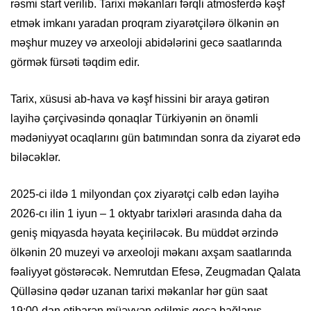
rəsmi start verilib. Tarixi məkanları fərqli atmosferdə kəşf
etmək imkanı yaradan proqram ziyarətçilərə ölkənin ən
məşhur muzey və arxeoloji abidələrini gecə saatlarında
görmək fürsəti təqdim edir.
Tarix, xüsusi ab-hava və kəşf hissini bir araya gətirən
layihə çərçivəsində qonaqlar Türkiyənin ən önəmli
mədəniyyət ocaqlarını gün batımından sonra da ziyarət edə
biləcəklər.
2025-ci ildə 1 milyondan çox ziyarətçi cəlb edən layihə
2026-cı ilin 1 iyun – 1 oktyabr tarixləri arasında daha da
geniş miqyasda həyata keçiriləcək. Bu müddət ərzində
ölkənin 20 muzeyi və arxeoloji məkanı axşam saatlarında
fəaliyyət göstərəcək. Nemrutdan Efesə, Zeugmadan Qalata
Qülləsinə qədər uzanan tarixi məkanlar hər gün saat
19:00-dan etibarən müəyyən edilmiş gecə bağlanış