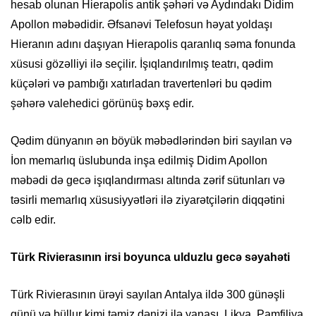
hesab olunan Hierapolis antik şəhəri və Aydındakı Didim
Apollon məbədidir. Əfsanəvi Telefosun həyat yoldaşı
Hieranın adını daşıyan Hierapolis qaranlıq səma fonunda
xüsusi gözəlliyi ilə seçilir. İşıqlandırılmış teatrı, qədim
küçələri və pambığı xatırladan travertenləri bu qədim
şəhərə valehedici görünüş bəxş edir.
Qədim dünyanın ən böyük məbədlərindən biri sayılan və
İon memarlıq üslubunda inşa edilmiş Didim Apollon
məbədi də gecə işıqlandırması altında zərif sütunları və
təsirli memarlıq xüsusiyyətləri ilə ziyarətçilərin diqqətini
cəlb edir.
Türk Rivierasının irsi boyunca ulduzlu gecə səyahəti
Türk Rivierasının ürəyi sayılan Antalya ildə 300 günəşli
günü və büllur kimi təmiz dənizi ilə yanaşı, Likya, Pamfiliya