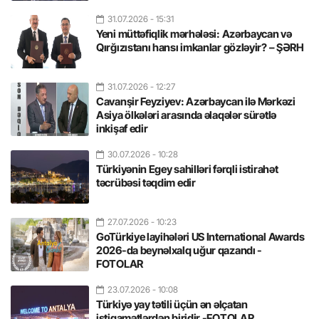
31.07.2026
- 15:31
Yeni müttəfiqlik mərhələsi: Azərbaycan və
Qırğızıstanı hansı imkanlar gözləyir? – ŞƏRH
31.07.2026
- 12:27
Cavanşir Feyziyev: Azərbaycan ilə Mərkəzi
Asiya ölkələri arasında əlaqələr sürətlə
inkişaf edir
30.07.2026
- 10:28
Türkiyənin Egey sahilləri fərqli istirahət
təcrübəsi təqdim edir
27.07.2026
- 10:23
GoTürkiye layihələri US International Awards
2026-da beynəlxalq uğur qazandı -
FOTOLAR
23.07.2026
- 10:08
Türkiyə yay tətili üçün ən əlçatan
istiqamətlərdən biridir -FOTOLAR