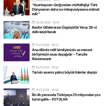
“Azərbaycan-Qırğızıstan müttəfiqliyi Türk
Dünyasının daha sıx inteqrasiyasına xidmət
edir”
03.08.2026
- 10:18
Bosfor Qitələrarası Üzgüçülük Yarışı 38-ci
dəfə keçiriləcək
31.07.2026
- 18:22
Ana dilimiz milli kimliyimizin və mənəvi
birliyimizin əsas dayağıdır – Tənzilə
Rüstəmxanlı
31.07.2026
- 16:58
Tarixin axarını yalnız böyük liderlər dəyişir
31.07.2026
- 16:43
İlin ilk yarısında Türkiyəyə 25 milyondan çox
turist gəlib – FOTOLAR