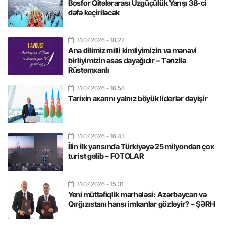
Bosfor Qitələrarası Üzgüçülük Yarışı 38-ci
dəfə keçiriləcək
31.07.2026
- 18:22
Ana dilimiz milli kimliyimizin və mənəvi
birliyimizin əsas dayağıdır – Tənzilə
Rüstəmxanlı
31.07.2026
- 16:58
Tarixin axarını yalnız böyük liderlər dəyişir
31.07.2026
- 16:43
İlin ilk yarısında Türkiyəyə 25 milyondan çox
turist gəlib – FOTOLAR
31.07.2026
- 15:31
Yeni müttəfiqlik mərhələsi: Azərbaycan və
Qırğızıstanı hansı imkanlar gözləyir? – ŞƏRH