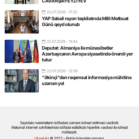
CAVANŞİR FEYZİYEV
22.07.2026
- 17:20
YAP Səbail rayon təşkilatında Milli Mətbuat
Günü qeyd olunub
22.07.2026
- 13:42
Deputat: Almaniya ilə münasibətlər
Azərbaycanın Avropa siyasətində önəmli yer
tutur
22.07.2026
- 12:56
“Əkinçi”dən rəqəmsal informasiya mühitinə
uzanan yol
Saytdakı materialların istifadəsi zamanı istinad edilməsi vacibdir.
Məlumat internet səhifələrində istifadə edildikdə hiperlink vasitəsi ilə istinad
mütləqdir.
Ulusal.Az
© 2022 - Bütün hüquqları qorunur.