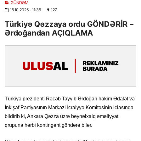
GÜNDƏM
16.10.2025
- 11:36
127
Türkiyə Qəzzaya ordu GÖNDƏRİR –
Ərdoğandan AÇIQLAMA
Türkiyə prezidenti Rəcəb Tayyib Ərdoğan hakim Ədalət və
İnkişaf Partiyasının Mərkəzi İcraiyyə Komitəsinin iclasında
bildirib ki, Ankara Qəzza üzrə beynəlxalq əməliyyat
qrupuna hərbi kontingent göndərə bilər.