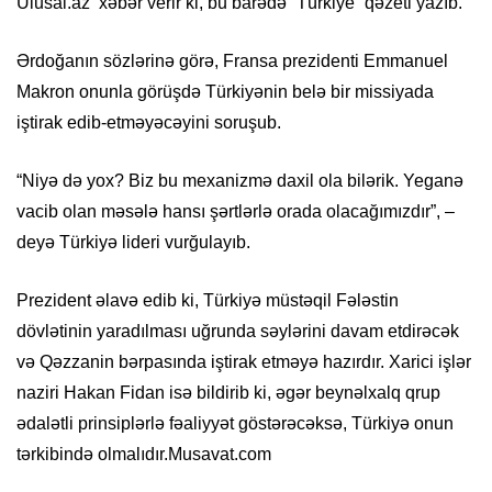
Ulusal.az xəbər verir ki, bu barədə “Türkiye” qəzeti yazıb.
Ərdoğanın sözlərinə görə, Fransa prezidenti Emmanuel
Makron onunla görüşdə Türkiyənin belə bir missiyada
iştirak edib-etməyəcəyini soruşub.
“Ni­yə də yox? Biz bu mexanizmə daxil ola bilərik. Yeganə
vacib olan məsələ hansı şərtlərlə orada olacağımızdır”, –
deyə Türkiyə lideri vurğulayıb.
Prezident əlavə edib ki, Türkiyə müstəqil Fələstin
dövlətinin yaradılması uğrunda səylərini davam etdirəcək
və Qəzzanin bərpasında iştirak etməyə hazırdır. Xarici işlər
naziri Hakan Fidan isə bildirib ki, əgər beynəlxalq qrup
ədalətli prinsiplərlə fəaliyyət göstərəcəksə, Türkiyə onun
tərkibində olmalıdır.Musavat.com