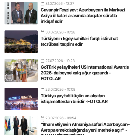
31.07.2026
- 12:27
Cavanşir Feyziyev: Azərbaycan ilə Mərkəzi
Asiya ölkələri arasında əlaqələr sürətlə
inkişaf edir
30.07.2026
- 10:28
Türkiyənin Egey sahilləri fərqli istirahət
təcrübəsi təqdim edir
27.07.2026
- 10:23
GoTürkiye layihələri US International Awards
2026-da beynəlxalq uğur qazandı -
FOTOLAR
23.07.2026
- 10:08
Türkiyə yay tətili üçün ən əlçatan
istiqamətlərdən biridir -FOTOLAR
23.07.2026
- 09:54
“İlham Əliyevin Almaniya səfəri Azərbaycan–
Avropa əməkdaşlığında yeni mərhələ açır” -