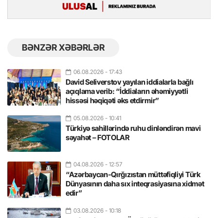
BƏNZƏR XƏBƏRLƏR
06.08.2026
- 17:43
David Seliverstov yayılan iddialarla bağlı
açıqlama verib: “İddiaların əhəmiyyətli
hissəsi həqiqəti əks etdirmir”
05.08.2026
- 10:41
Türkiyə sahillərində ruhu dinləndirən mavi
səyahət – FOTOLAR
04.08.2026
- 12:57
“Azərbaycan-Qırğızıstan müttəfiqliyi Türk
Dünyasının daha sıx inteqrasiyasına xidmət
edir”
03.08.2026
- 10:18