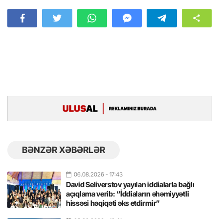
BƏNZƏR XƏBƏRLƏR
06.08.2026
- 17:43
David Seliverstov yayılan iddialarla bağlı
açıqlama verib: “İddiaların əhəmiyyətli
hissəsi həqiqəti əks etdirmir”