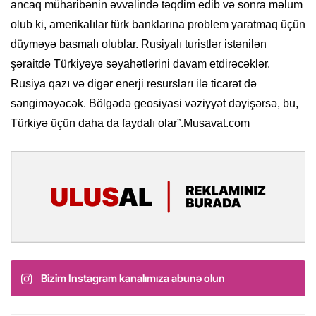
ancaq müharibənin əvvəlində təqdim edib və sonra məlum
olub ki, amerikalılar türk banklarına problem yaratmaq üçün
düyməyə basmalı olublar. Rusiyalı turistlər istənilən
şəraitdə Türkiyəyə səyahətlərini davam etdirəcəklər.
Rusiya qazı və digər enerji resursları ilə ticarət də
səngiməyəcək. Bölgədə geosiyasi vəziyyət dəyişərsə, bu,
Türkiyə üçün daha da faydalı olar”.Musavat.com
Bizim Instagram kanalımıza abunə olun