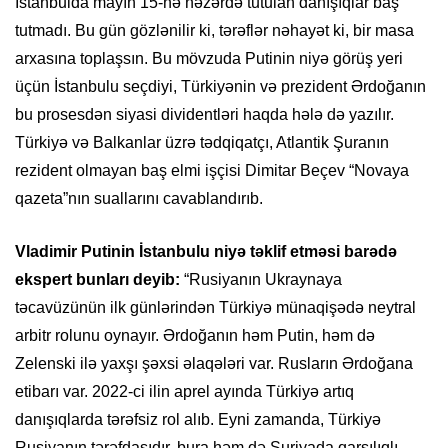
İstanbulda mayın 15-nə nəzərdə tutulan danışıqlar baş
tutmadı. Bu gün gözlənilir ki, tərəflər nəhayət ki, bir masa
arxasına toplaşsın. Bu mövzuda Putinin niyə görüş yeri
üçün İstanbulu seçdiyi, Türkiyənin və prezident Ərdoğanın
bu prosesdən siyasi dividentləri haqda hələ də yazılır.
Türkiyə və Balkanlar üzrə tədqiqatçı, Atlantik Şuranın
rezident olmayan baş elmi işçisi Dimitar Beçev “Novaya
qazeta”nın suallarını cavablandırıb.
Vladimir Putinin İstanbulu niyə təklif etməsi barədə
ekspert bunları deyib:
“Rusiyanın Ukraynaya
təcavüzünün ilk günlərindən Türkiyə münaqişədə neytral
arbitr rolunu oynayır. Ərdoğanın həm Putin, həm də
Zelenski ilə yaxşı şəxsi əlaqələri var. Rusların Ərdoğana
etibarı var. 2022-ci ilin aprel ayında Türkiyə artıq
danışıqlarda tərəfsiz rol alıb. Eyni zamanda, Türkiyə
Rusiyanın tərəfdaşıdır, bura həm də Suriyada qarşılıqlı