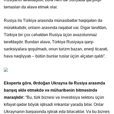
təmasları da əlavə etmək olar.
Rusiya ilə Türkiyə arasında münasibətlər həqiqətən də
mürəkkəbdir, onların arasında rəqabət var. Digər tərəfdən,
Türkiyə bir çox cəhətdən Rusiya üçün əvəzolunmaz
tərəfdaşdır. Bundan əlavə, Türkiyə Rusiyaya qarşı
sanksiyalara qoşulmadı, onun turizm bazarı, enerji ticarəti,
hava nəqliyyatı – bütün bunlar ruslar üçün əlçatan qaldı”.
Ekspertə görə, Ərdoğan Ukrayna ilə Rusiya arasında
barışıq əldə etməkdə və müharibənin bitməsində
maraqlıdır:
“Bu, türk biznesi və investisiya sektoru üçün
kifayət qədər böyük iqtisadi imkanlar yarada bilər. Onlar
Ukraynanın bərpasında iştirak edə biləcəklər. Və bu biznes