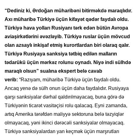
“Dediniz ki, Ərdoğan müharibəni bitirməkdə maraqlıdır.
Axı müharibə Türkiyə üçün kifayət qədər faydalı oldu.
Türkiyə hava yolları Rusiyanı tərk edən bütün Avropa
aviaşirkətlərini əvəzləyib. Türkiyə ruslar üçün mövcud
olan azsaylı inkişaf etmiş kurortlardan biri olaraq qalır.
Türkiyə Rusiyaya sanksiya tətbiq edilən malların
tədarükü üçün mərkəz rolunu oynadı. Niyə indi sülhdə
maraqlı olsun” sualına ekspert belə cavab
verib:
“Razıyam, müharibə Türkiyə üçün faydalı oldu.
Ancaq yenə də sülh onun üçün daha faydalıdır. Rusiyaya
qarşı sanksiyalar dərhal qaldırılmayacaq, buna görə də
Türkiyənin ticarət vasitəçisi rolu qalacaq. Eyni zamanda,
artıq Amerika tərəfdən maliyyə sektoruna belə təzyiqlər
olmayacaq, yəni ikinci dərəcəli sanksiyalar olmayacaq.
Türkiyə sanksiyalardan yan keçmək üçün marşrutları