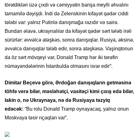
törətdikləri üzə çıxdı və cəmiyyətin barışa meylli əhvalını
tamamilə dəyişdi. İndi də Zelenskinin kifayət qədər ciddi
tələbi var: yalnız Putinlə danışmağa razıdır və sairə.
Bundan əlavə, ukraynalılar da kifayət qədər sərt tələb irəli
sürürlər: əvvəlcə atəşkəs, sonra danışıqlar. Rusiya, əksinə,
əvvəlcə danışıqlar tələb edir, sonra atəşkəsə. Vaşinqtonun
da öz sərt mövqeyi var, Donald Tramp hər iki tərəfin
nümayəndələrinin İstanbulda olmasını israr edir”.
Dimitar Beçevə görə, Ərdoğan danışıqların getməsinə
töhfə verə bilər, məsləhətçi, vasitəçi kimi çıxış edə bilər,
lakin o, nə Ukraynaya, nə də Rusiyaya təzyiq
edəcək:
“Bu rolu Donald Tramp oynayacaq, yalnız onun
Moskvaya təsir rıçaqları var”.