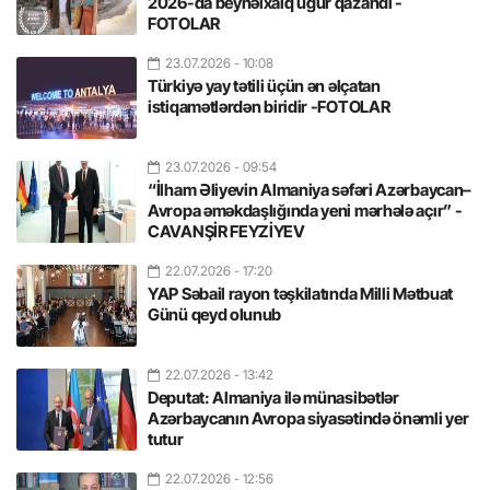
2026-da beynəlxalq uğur qazandı -
FOTOLAR
23.07.2026
- 10:08
Türkiyə yay tətili üçün ən əlçatan
istiqamətlərdən biridir -FOTOLAR
23.07.2026
- 09:54
“İlham Əliyevin Almaniya səfəri Azərbaycan–
Avropa əməkdaşlığında yeni mərhələ açır” -
CAVANŞİR FEYZİYEV
22.07.2026
- 17:20
YAP Səbail rayon təşkilatında Milli Mətbuat
Günü qeyd olunub
22.07.2026
- 13:42
Deputat: Almaniya ilə münasibətlər
Azərbaycanın Avropa siyasətində önəmli yer
tutur
22.07.2026
- 12:56