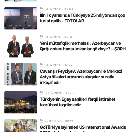
31.07.2026
- 16:43
İlin ilk yarısında Türkiyəyə 25 milyondan çox
turist gəlib – FOTOLAR
31.07.2026
- 15:31
Yeni müttəfiqlik mərhələsi: Azərbaycan və
Qırğızıstanı hansı imkanlar gözləyir? – ŞƏRH
31.07.2026
- 12:27
Cavanşir Feyziyev: Azərbaycan ilə Mərkəzi
Asiya ölkələri arasında əlaqələr sürətlə
inkişaf edir
30.07.2026
- 10:28
Türkiyənin Egey sahilləri fərqli istirahət
təcrübəsi təqdim edir
27.07.2026
- 10:23
GoTürkiye layihələri US International Awards