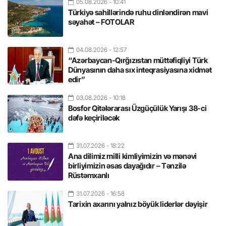
05.08.2026
- 10:41
Türkiyə sahillərində ruhu dinləndirən mavi
səyahət – FOTOLAR
04.08.2026
- 12:57
“Azərbaycan-Qırğızıstan müttəfiqliyi Türk
Dünyasının daha sıx inteqrasiyasına xidmət
edir”
03.08.2026
- 10:18
Bosfor Qitələrarası Üzgüçülük Yarışı 38-ci
dəfə keçiriləcək
31.07.2026
- 18:22
Ana dilimiz milli kimliyimizin və mənəvi
birliyimizin əsas dayağıdır – Tənzilə
Rüstəmxanlı
31.07.2026
- 16:58
Tarixin axarını yalnız böyük liderlər dəyişir