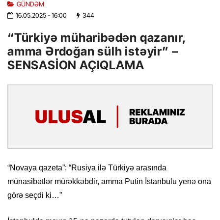
GÜNDƏM
16.05.2025
- 16:00
344
“Türkiyə müharibədən qazanır,
amma Ərdoğan sülh istəyir” –
SENSASİON AÇIQLAMA
“Novaya qazeta”: “Rusiya ilə Türkiyə arasında
münasibətlər mürəkkəbdir, amma Putin İstanbulu yenə ona
görə seçdi ki…”