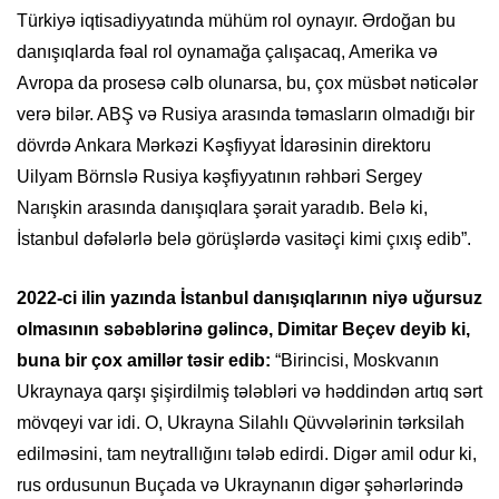
Türkiyə iqtisadiyyatında mühüm rol oynayır. Ərdoğan bu
danışıqlarda fəal rol oynamağa çalışacaq, Amerika və
Avropa da prosesə cəlb olunarsa, bu, çox müsbət nəticələr
verə bilər. ABŞ və Rusiya arasında təmasların olmadığı bir
dövrdə Ankara Mərkəzi Kəşfiyyat İdarəsinin direktoru
Uilyam Börnslə Rusiya kəşfiyyatının rəhbəri Sergey
Narışkin arasında danışıqlara şərait yaradıb. Belə ki,
İstanbul dəfələrlə belə görüşlərdə vasitəçi kimi çıxış edib”.
2022-ci ilin yazında İstanbul danışıqlarının niyə uğursuz
olmasının səbəblərinə gəlincə, Dimitar Beçev deyib ki,
buna bir çox amillər təsir edib:
“Birincisi, Moskvanın
Ukraynaya qarşı şişirdilmiş tələbləri və həddindən artıq sərt
mövqeyi var idi. O, Ukrayna Silahlı Qüvvələrinin tərksilah
edilməsini, tam neytrallığını tələb edirdi. Digər amil odur ki,
rus ordusunun Buçada və Ukraynanın digər şəhərlərində