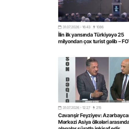
31.07.2026
- 16:43
1086
İlin ilk yarısında Türkiyəyə 25
milyondan çox turist gəlib – 
31.07.2026
- 12:27
215
Cavanşir Feyziyev: Azərbaycan
Mərkəzi Asiya ölkələri arasınd
əlaqələr sürətlə inkişaf edir