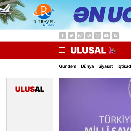
Gündəm
Dünya
Siyasət
İqtisad