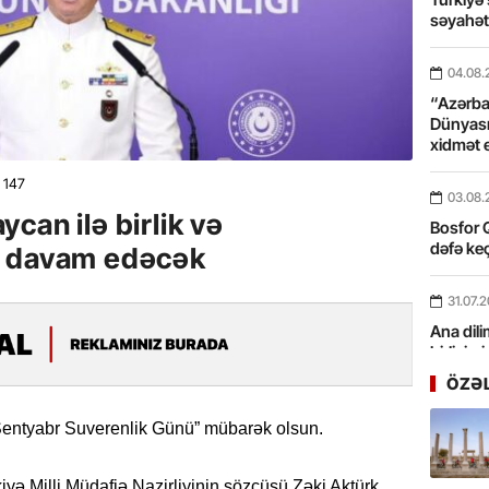
səyahə
04.08.
“Azərbay
Dünyası
xidmət 
147
03.08.
can ilə birlik və
Bosfor Q
dəfə keç
m davam edəcək
31.07.
Ana dili
birliyim
Rüstəmx
ÖZƏ
31.07.
Sentyabr Suverenlik Günü” mübarək olsun.
Tarixin 
kiyə Milli Müdafiə Nazirliyinin sözçüsü Zəki Aktürk