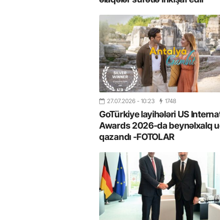
27.07.2026
- 10:23
1748
GoTürkiye layihələri US Interna
Awards 2026-da beynəlxalq u
qazandı -FOTOLAR