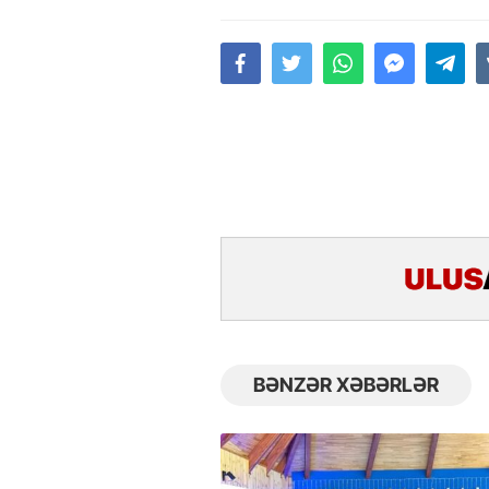
BƏNZƏR XƏBƏRLƏR