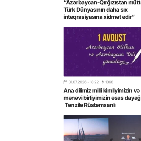
“Azərbaycan-Qırğızıstan müttəf
Türk Dünyasının daha sıx
inteqrasiyasına xidmət edir”
31.07.2026
- 18:22
1868
Ana dilimiz milli kimliyimizin və
mənəvi birliyimizin əsas dayağı
Tənzilə Rüstəmxanlı