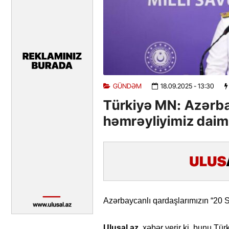
GÜNDƏM
18.09.2025
- 13:30
Türkiyə MN: Azərbay
həmrəyliyimiz dai
Azərbaycanlı qardaşlarımızın “20 
Ulusal.az
xəbər verir ki, bunu Tür