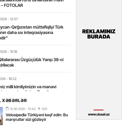
t – FOTOLAR
2026
- 12:57
can-Qırğızıstan müttəfiqliyi Türk
nın daha sıx inteqrasiyasına
edir”
2026
- 10:18
itələrarası Üzgüçülük Yarışı 38-ci
iriləcək
2026
- 18:22
miz milli kimliyimizin və mənəvi
izin əsas dayağıdır – Tənzilə
anlı
L XƏBƏRLƏR
10.06.2026
- 10:40
1201
2026
- 16:58
Velosipedlə Türkiyəni kəşf edin: Bu
axarını yalnız böyük liderlər dəyişir
marşrutlar sizi gözləyir