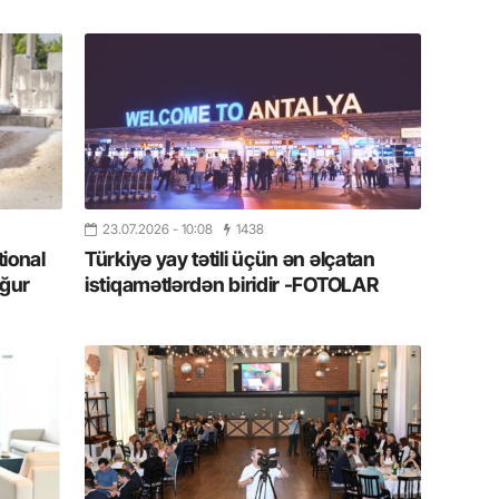
11.07.2
“İndiki
mənada 
10.07.
Ankara 
diploma
Deputa
23.07.2026
- 10:08
1438
08.07.
tional
Türkiyə yay tətili üçün ən əlçatan
ğur
istiqamətlərdən biridir -FOTOLAR
Kapadoki
və Atçıl
olundu
07.07.
NATO-nu
ola bilə
07.07.