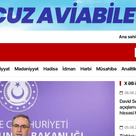
Ana səhi
iyyat
Mədəniyyət
Hadisə
İdman
Hərbi
Müsahibə
Analiti
XƏBƏ
06.08.
David Se
açıqlama
hissəsi 
05.08.
Türkiyə 