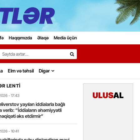
fə
Haqqımızda
Əlaqə
Media üçün
Search…
ka
Elm və təhsil
Digər
R LENTI
2026
- 17:43
liverstov yayılan iddialarla bağlı
 verib: “İddiaların əhəmiyyətli
həqiqəti əks etdirmir”
2026
- 10:41
sahillərində ruhu dinləndirən mavi