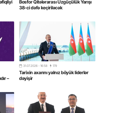
iqliyi
Bosfor Qitələrarası Üzgüçülük Yarışı
19.07.
38-ci dəfə keçiriləcək
Şuşa art
dialoq 
17.07.
Yeni dü
Türkiyə
15.07.
Albert R
təqdimat
31.07.2026
- 16:58
179
Tarixin axarını yalnız böyük liderlər
15.07.
dır –
dəyişir
Türkiyə
yaxşı d
14.07.
Beynəlx