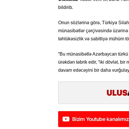
bildirib.
Onun sözlərinə görə, Türkiyə Silahl
münasibətlər çərçivəsində üzərinə 
təhlükəsizlik və sabitliyə mühüm t
“Bu münasibətlə Azərbaycan türkü
ürəkdən təbrik edir, “iki dövlət, bir 
davam edəcəyini bir daha vurğulayı
Bizim Youtube kanalımız