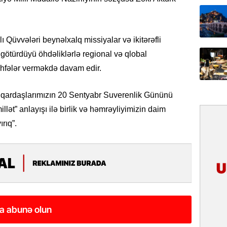
31.07.
İlin ilk
çox tur
ı Qüvvələri beynəlxalq missiyalar və ikitərəfli
götürdüyü öhdəliklərlə regional və qlobal
31.07.
öhfələr verməkdə davam edir.
Yeni mü
Qırğızıs
ŞƏRH
 qardaşlarımızın 20 Sentyabr Suverenlik Gününü
millət” anlayışı ilə birlik və həmrəyliyimizin daim
31.07.
rıq”.
Cavanşi
Asiya öl
inkişaf e
30.07.
Türkiyən
təcrübəs
a abunə olun
27.07.