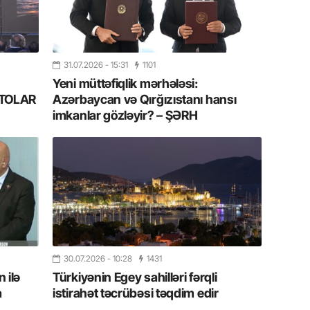
Azərbay
14.07.
Şuşa dü
31.07.2026
- 15:31
1101
mərkəzin
yazır
Yeni müttəfiqlik mərhələsi:
FOTOLAR
Azərbaycan və Qırğızıstanı hansı
imkanlar gözləyir? – ŞƏRH
13.07.
Azərbay
siyasi a
13.07.
Cavanşi
Forumu 
hadisəd
13.07.
30.07.2026
- 10:28
1431
 ilə
Türkiyənin Egey sahilləri fərqli
İstirahə
olan bu
a
istirahət təcrübəsi təqdim edir