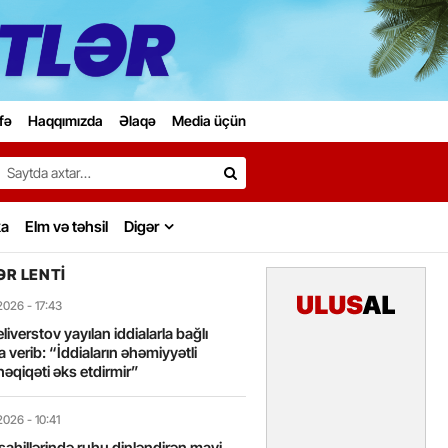
fə
Haqqımızda
Əlaqə
Media üçün
Search…
ka
Elm və təhsil
Digər
R LENTI
2026
- 17:43
liverstov yayılan iddialarla bağlı
 verib: “İddiaların əhəmiyyətli
həqiqəti əks etdirmir”
2026
- 10:41
sahillərində ruhu dinləndirən mavi