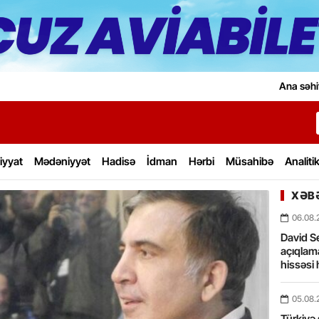
Ana səhi
iyyat
Mədəniyyət
Hadisə
İdman
Hərbi
Müsahibə
Analiti
XƏBƏ
06.08.
David Se
açıqlama
hissəsi 
05.08.
Türkiyə 