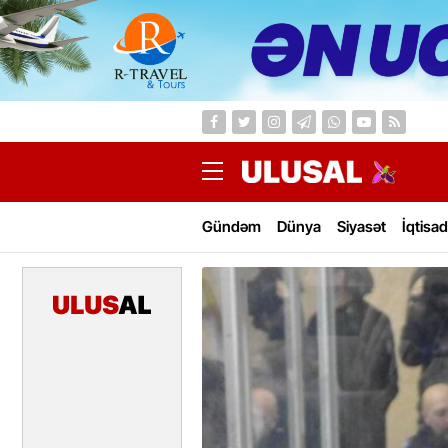
Gündəm
Dünya
Siyasət
İqtisad