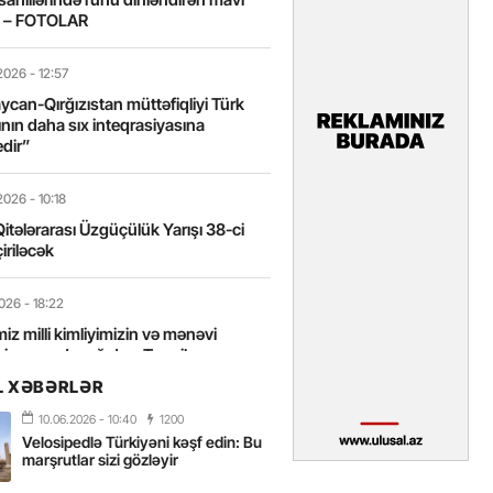
t – FOTOLAR
2026
- 12:57
can-Qırğızıstan müttəfiqliyi Türk
nın daha sıx inteqrasiyasına
edir”
2026
- 10:18
itələrarası Üzgüçülük Yarışı 38-ci
iriləcək
2026
- 18:22
miz milli kimliyimizin və mənəvi
izin əsas dayağıdır – Tənzilə
anlı
L XƏBƏRLƏR
10.06.2026
- 10:40
1200
2026
- 16:58
Velosipedlə Türkiyəni kəşf edin: Bu
axarını yalnız böyük liderlər dəyişir
marşrutlar sizi gözləyir