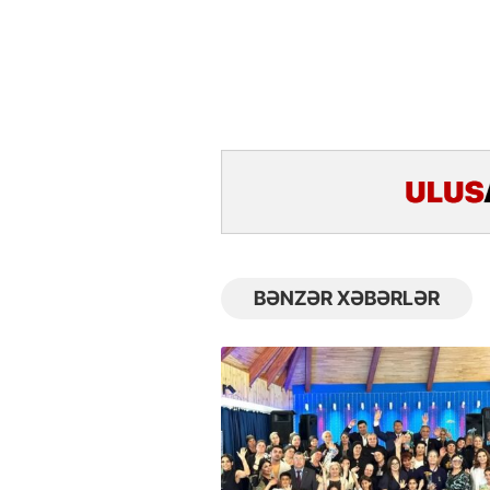
BƏNZƏR XƏBƏRLƏR