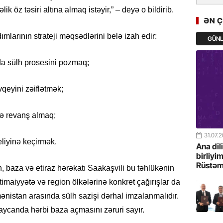
GoTürkiy
k öz təsiri altına almaq istəyir,” – deyə o bildirib.
Awards 
ƏN 
-FOTOL
mlarının strateji məqsədlərini belə izah edir:
GÜN
23.07.
a sülh prosesini pozmaq;
Türkiyə 
istiqam
qeyini zəiflətmək;
23.07.
“İlham Ə
ə revanş almaq;
Azərbay
mərhələ
31.07.
liyinə keçirmək.
Ana dil
22.07.
birliyi
Rüstəm
YAP Səba
, baza və etiraz hərəkatı Saakaşvili bu təhlükənin
Günü q
imaiyyətə və region ölkələrinə konkret çağırışlar da
rmənistan arasında sülh sazişi dərhal imzalanmalıdır.
22.07.
ycanda hərbi baza açmasını zəruri sayır.
Deputat