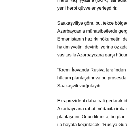
Hərbi Kəşfiyyatına (GUR) istinadla
yeni hərbi qüvvələr yerləşdirir.
Saakaşviliyə görə, bu, təkcə bölgə
Azərbaycanla münasibətlərdə gərgin
Ermənistanın hazırkı hökumətini de
hakimiyyətini devirib, yerinə öz a
vasitəsilə Azərbaycana qarşı hücu
“Kreml İrəvanda Rusiya tərəfindən
hücum planlaşdırır və bu prosesdə R
Saakaşvili vurğulayıb.
Eks-prezident daha irəli gedərək i
Azərbaycana rahat müdaxilə imkan
planlaşdırır. Onun fikrincə, bu plan 
ilə həyata keçiriləcək. “Rusiya Gürcü