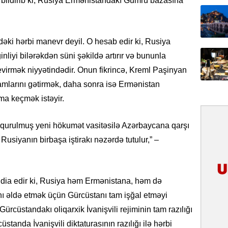
 bildirib ki, Rusiya Ermənistandakı Gümrü bazasına
31.07.
İlin ilk
çox tur
dəki hərbi manevr deyil. O hesab edir ki, Rusiya
liyi bilərəkdən süni şəkildə artırır və bununla
31.07.
virmək niyyətindədir. Onun fikrincə, Kreml Paşinyan
Yeni mü
Qırğızıs
damlarını gətirmək, daha sonra isə Ermənistan
ŞƏRH
ma keçmək istəyir.
31.07.
 qurulmuş yeni hökumət vasitəsilə Azərbaycana qarşı
Cavanşi
Asiya öl
usiyanın birbaşa iştirakı nəzərdə tutulur,” –
inkişaf e
30.07.
ddia edir ki, Rusiya həm Ermənistana, həm də
Türkiyən
ı əldə etmək üçün Gürcüstanı tam işğal etməyi
təcrübəs
Gürcüstandakı oliqarxik İvanişvili rejiminin tam razılığı
27.07.
standa İvanişvili diktaturasının razılığı ilə hərbi