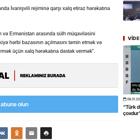
Azərbay
yer tutu
da İvanişvili rejiminə qarşı xalq etiraz hərəkatına
22.07.
“Əkinçi
 və Ermənistan arasında sülh müqaviləsini
mühitin
VID
iyə hərbi bazasının açılmasını təmin etmək və
virmək üçün xalq hərəkatına dəstək vermək”.
21.07.
Tənzilə R
mətbuat
20.07.
Cavanşi
Üstellə
08.01.2026
- 10:50
422
20.06.2
a abunə olun
 böyüməsini
“Türk dünyası ilə bağlı görüləcək işlər
“Azərba
20.07.
çoxdur” -VİDEO
pozdu”
Türkiyə
Antalya
turistlər