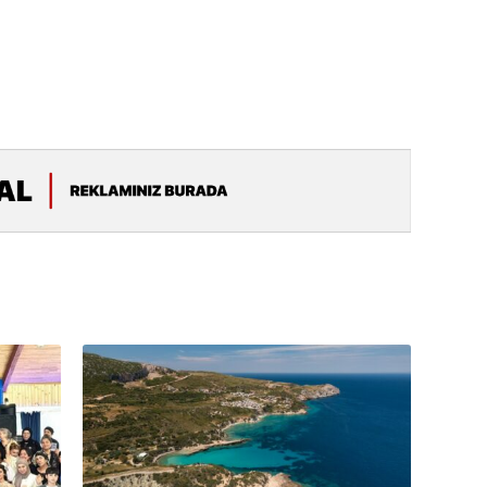
19.07.
Şuşa art
dialoq 
17.07.
Yeni dü
Türkiyə
15.07.
Albert R
təqdimat
15.07.
Türkiyə
yaxşı d
14.07.
Beynəlx