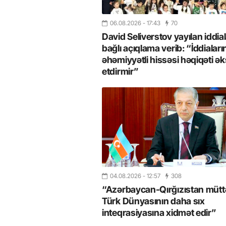
06.08.2026
- 17:43
70
David Seliverstov yayılan iddial
bağlı açıqlama verib: “İddiaları
əhəmiyyətli hissəsi həqiqəti ək
etdirmir”
04.08.2026
- 12:57
308
“Azərbaycan-Qırğızıstan müttəf
Türk Dünyasının daha sıx
inteqrasiyasına xidmət edir”