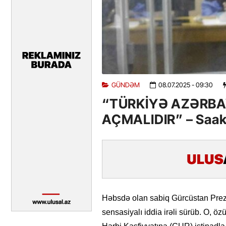
GÜNDƏM
08.07.2025
- 09:30
“TÜRKİYƏ AZƏRBA
AÇMALIDIR” – Saak
Həbsdə olan sabiq Gürcüstan Prezid
sensasiyalı iddia irəli sürüb. O, 