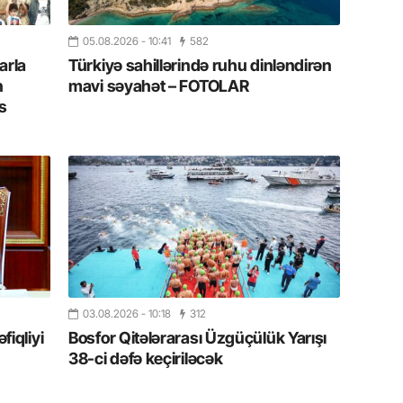
Azərbay
05.08.2026
- 10:41
582
14.07.
arla
Türkiyə sahillərində ruhu dinləndirən
Şuşa dü
n
mavi səyahət – FOTOLAR
mərkəzin
yazır
s
13.07.
Azərbay
siyasi a
13.07.
Cavanşi
Forumu 
hadisəd
03.08.2026
- 10:18
312
13.07.
iqliyi
Bosfor Qitələrarası Üzgüçülük Yarışı
38-ci dəfə keçiriləcək
İstirahə
olan bu