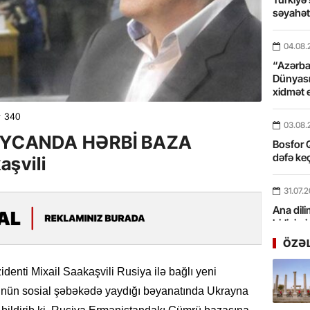
səyahə
04.08.
“Azərbay
Dünyası
xidmət 
340
03.08.
YCANDA HƏRBİ BAZA
Bosfor Q
dəfə keç
aşvili
31.07.
Ana dili
birliyim
Rüstəmx
ÖZƏ
31.07.
enti Mixail Saakaşvili Rusiya ilə bağlı yeni
Tarixin 
özünün sosial şəbəkədə yaydığı bəyanatında Ukrayna