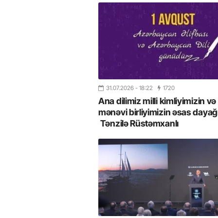
31.07.2026
- 18:22
1720
Ana dilimiz milli kimliyimizin və
mənəvi birliyimizin əsas dayağı
Tənzilə Rüstəmxanlı