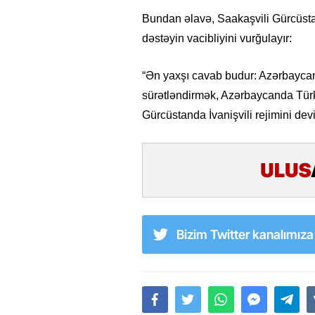
Bundan əlavə, Saakaşvili Gürcüstan
dəstəyin vacibliyini vurğulayır:
“Ən yaxşı cavab budur: Azərbaycan
sürətləndirmək, Azərbaycanda Türk
Gürcüstanda İvanişvili rejimini de
26
- 11:12
747
14.05.2026
- 10:58
346
Bizim Twitter kanalımız
ycan onların çirkin oyununu
“ABŞ və Qərb Çinin daha da
- VİDEO
istəmir”- VİDEO