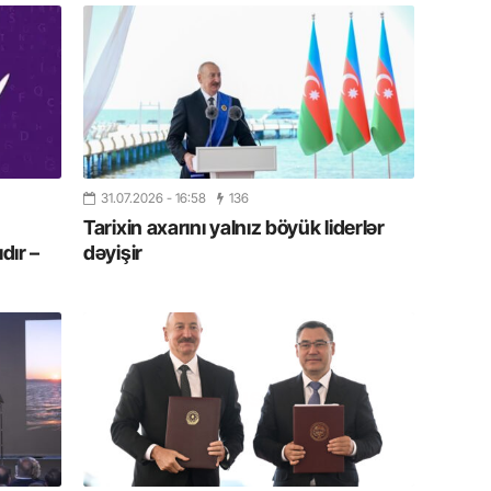
11.07.2
“İndiki
mənada 
10.07.
Ankara 
diploma
Deputa
31.07.2026
- 16:58
136
Tarixin axarını yalnız böyük liderlər
dır –
dəyişir
08.07.
Kapadoki
və Atçıl
olundu
07.07.
NATO-nu
ola bilə
07.07.