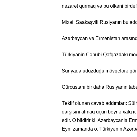
nəzarət qurmaq və bu ölkəni birdəfəli
Mixail Saakaşvili Rusiyanın bu addı
Azərbaycan və Ermənistan arasınd
Türkiyənin Cənubi Qafqazdakı möv
Suriyada uduzduğu mövqelərə gör
Gürcüstanı bir daha Rusiyanın tabe
Təklif olunan cavab addımları: Sülh
qarşısını almaq üçün beynəlxalq ict
edir. O bildirir ki, Azərbaycanla E
Eyni zamanda o, Türkiyənin Azərba