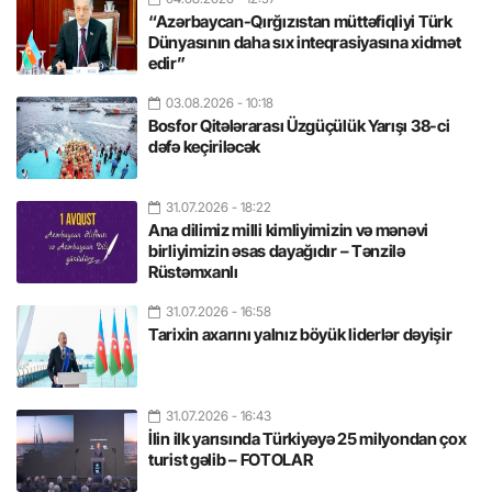
“Azərbaycan-Qırğızıstan müttəfiqliyi Türk
Dünyasının daha sıx inteqrasiyasına xidmət
edir”
03.08.2026
- 10:18
Bosfor Qitələrarası Üzgüçülük Yarışı 38-ci
dəfə keçiriləcək
31.07.2026
- 18:22
Ana dilimiz milli kimliyimizin və mənəvi
birliyimizin əsas dayağıdır – Tənzilə
Rüstəmxanlı
31.07.2026
- 16:58
Tarixin axarını yalnız böyük liderlər dəyişir
31.07.2026
- 16:43
İlin ilk yarısında Türkiyəyə 25 milyondan çox
turist gəlib – FOTOLAR