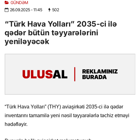
GÜNDƏM
26.09.2025
- 11:45
502
“Türk Hava Yolları” 2035-ci ilə
qədər bütün təyyarələrini
yeniləyəcək
“Türk Hava Yolları” (THY) aviaşirkəti 2035-ci ilə qədər
inventarını tamamilə yeni nəsil təyyarələrlə təchiz etməyi
hədəfləyir.