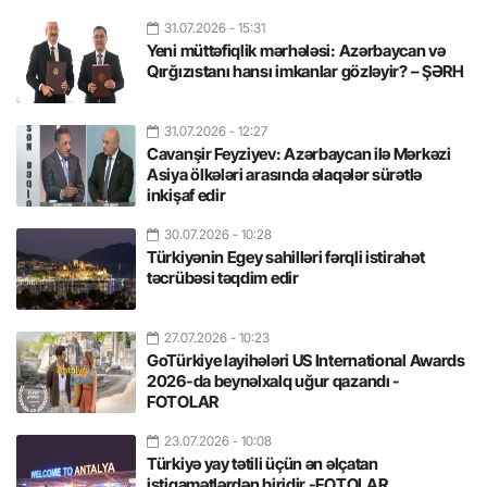
31.07.2026
- 15:31
Yeni müttəfiqlik mərhələsi: Azərbaycan və
Qırğızıstanı hansı imkanlar gözləyir? – ŞƏRH
31.07.2026
- 12:27
Cavanşir Feyziyev: Azərbaycan ilə Mərkəzi
Asiya ölkələri arasında əlaqələr sürətlə
inkişaf edir
30.07.2026
- 10:28
Türkiyənin Egey sahilləri fərqli istirahət
təcrübəsi təqdim edir
27.07.2026
- 10:23
GoTürkiye layihələri US International Awards
2026-da beynəlxalq uğur qazandı -
FOTOLAR
23.07.2026
- 10:08
Türkiyə yay tətili üçün ən əlçatan
istiqamətlərdən biridir -FOTOLAR