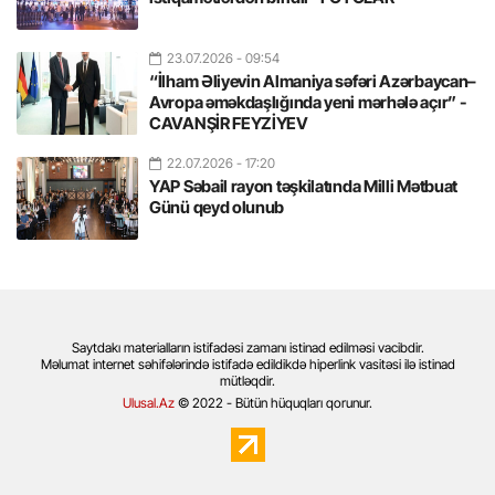
23.07.2026
- 09:54
“İlham Əliyevin Almaniya səfəri Azərbaycan–
Avropa əməkdaşlığında yeni mərhələ açır” -
CAVANŞİR FEYZİYEV
22.07.2026
- 17:20
YAP Səbail rayon təşkilatında Milli Mətbuat
Günü qeyd olunub
Saytdakı materialların istifadəsi zamanı istinad edilməsi vacibdir.
Məlumat internet səhifələrində istifadə edildikdə hiperlink vasitəsi ilə istinad
mütləqdir.
Ulusal.Az
© 2022 - Bütün hüquqları qorunur.