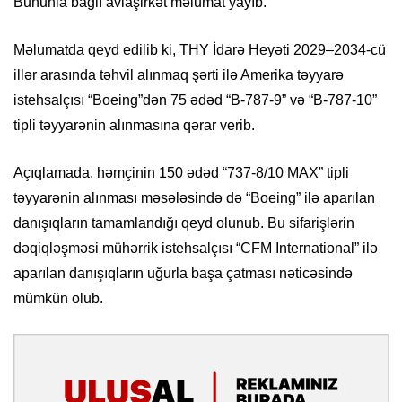
Bununla bağlı aviaşirkət məlumat yayıb.
Məlumatda qeyd edilib ki, THY İdarə Heyəti 2029–2034-cü
illər arasında təhvil alınmaq şərti ilə Amerika təyyarə
istehsalçısı “Boeing”dən 75 ədəd “B-787-9” və “B-787-10”
tipli təyyarənin alınmasına qərar verib.
Açıqlamada, həmçinin 150 ədəd “737-8/10 MAX” tipli
təyyarənin alınması məsələsində də “Boeing” ilə aparılan
danışıqların tamamlandığı qeyd olunub. Bu sifarişlərin
dəqiqləşməsi mühərrik istehsalçısı “CFM International” ilə
aparılan danışıqların uğurla başa çatması nəticəsində
mümkün olub.