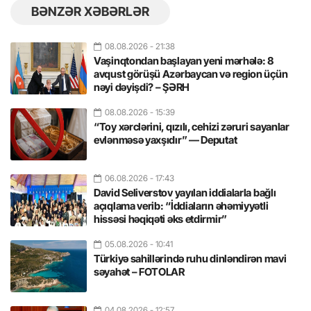
BƏNZƏR XƏBƏRLƏR
08.08.2026
- 21:38
Vaşinqtondan başlayan yeni mərhələ: 8
avqust görüşü Azərbaycan və region üçün
nəyi dəyişdi? – ŞƏRH
08.08.2026
- 15:39
“Toy xərclərini, qızılı, cehizi zəruri sayanlar
evlənməsə yaxşıdır” — Deputat
06.08.2026
- 17:43
David Seliverstov yayılan iddialarla bağlı
açıqlama verib: “İddiaların əhəmiyyətli
hissəsi həqiqəti əks etdirmir”
05.08.2026
- 10:41
Türkiyə sahillərində ruhu dinləndirən mavi
səyahət – FOTOLAR
04.08.2026
- 12:57