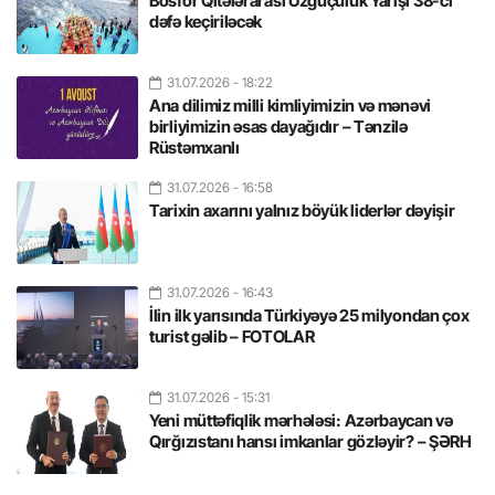
Bosfor Qitələrarası Üzgüçülük Yarışı 38-ci
dəfə keçiriləcək
31.07.2026
- 18:22
Ana dilimiz milli kimliyimizin və mənəvi
birliyimizin əsas dayağıdır – Tənzilə
Rüstəmxanlı
31.07.2026
- 16:58
Tarixin axarını yalnız böyük liderlər dəyişir
31.07.2026
- 16:43
İlin ilk yarısında Türkiyəyə 25 milyondan çox
turist gəlib – FOTOLAR
31.07.2026
- 15:31
Yeni müttəfiqlik mərhələsi: Azərbaycan və
Qırğızıstanı hansı imkanlar gözləyir? – ŞƏRH