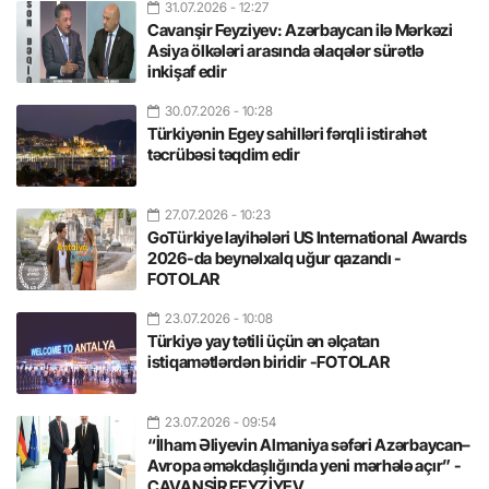
31.07.2026
- 12:27
Cavanşir Feyziyev: Azərbaycan ilə Mərkəzi
Asiya ölkələri arasında əlaqələr sürətlə
inkişaf edir
30.07.2026
- 10:28
Türkiyənin Egey sahilləri fərqli istirahət
təcrübəsi təqdim edir
27.07.2026
- 10:23
GoTürkiye layihələri US International Awards
2026-da beynəlxalq uğur qazandı -
FOTOLAR
23.07.2026
- 10:08
Türkiyə yay tətili üçün ən əlçatan
istiqamətlərdən biridir -FOTOLAR
23.07.2026
- 09:54
“İlham Əliyevin Almaniya səfəri Azərbaycan–
Avropa əməkdaşlığında yeni mərhələ açır” -
CAVANŞİR FEYZİYEV