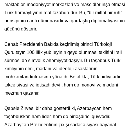
məktəblər, mədəniyyət mərkəzləri və məscidlər inşa etməsi
Türk həmrəyliyinin real təzahürüdür. Bu, “bir millət bir ruh”
prinsipinin canlı nümunəsidir və qardaşlıq diplomatiyasının
gücünü göstərir.
Cənab Prezidentin Bakıda keçirilmiş birinci Türkoloji
Qurultayın 100 illik yubileyinin qeyd olunması təklifini irəli
sürməsi də simvolik əhəmiyyət daşıyır. Bu təşəbbüs Türk
kimliyinin elmi, mədəni və ideoloji əsaslarının
möhkəmləndirilməsinə yönəlib. Beləliklə, Türk birliyi artıq
təkcə siyasi və iqtisadi deyil, həm də mənəvi və mədəni
məzmun qazanır.
Qəbələ Zirvəsi bir daha göstərdi ki, Azərbaycan həm
təşəbbüskar, həm lider, həm də birləşdirici qüvvədir.
Azərbaycan Prezidentinin çıxışı sadəcə siyasi bəyanat