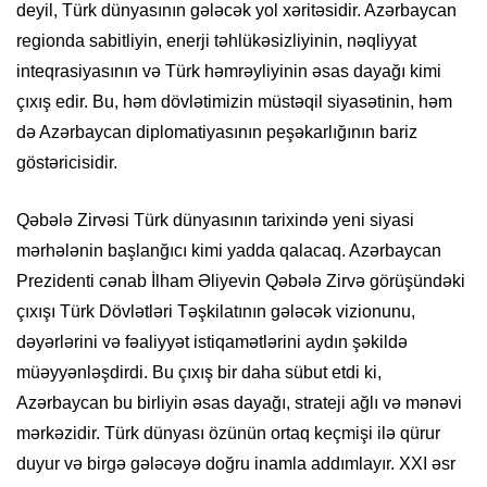
deyil, Türk dünyasının gələcək yol xəritəsidir. Azərbaycan
regionda sabitliyin, enerji təhlükəsizliyinin, nəqliyyat
inteqrasiyasının və Türk həmrəyliyinin əsas dayağı kimi
çıxış edir. Bu, həm dövlətimizin müstəqil siyasətinin, həm
də Azərbaycan diplomatiyasının peşəkarlığının bariz
göstəricisidir.
Qəbələ Zirvəsi Türk dünyasının tarixində yeni siyasi
mərhələnin başlanğıcı kimi yadda qalacaq. Azərbaycan
Prezidenti cənab İlham Əliyevin Qəbələ Zirvə görüşündəki
çıxışı Türk Dövlətləri Təşkilatının gələcək vizionunu,
dəyərlərini və fəaliyyət istiqamətlərini aydın şəkildə
müəyyənləşdirdi. Bu çıxış bir daha sübut etdi ki,
Azərbaycan bu birliyin əsas dayağı, strateji ağlı və mənəvi
mərkəzidir. Türk dünyası özünün ortaq keçmişi ilə qürur
duyur və birgə gələcəyə doğru inamla addımlayır. XXI əsr