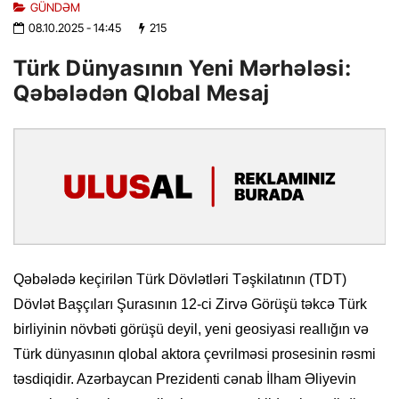
GÜNDƏM
08.10.2025
- 14:45
215
Türk Dünyasının Yeni Mərhələsi:
Qəbələdən Qlobal Mesaj
Qəbələdə keçirilən Türk Dövlətləri Təşkilatının (TDT)
Dövlət Başçıları Şurasının 12-ci Zirvə Görüşü təkcə Türk
birliyinin növbəti görüşü deyil, yeni geosiyasi reallığın və
Türk dünyasının qlobal aktora çevrilməsi prosesinin rəsmi
təsdiqidir. Azərbaycan Prezidenti cənab İlham Əliyevin