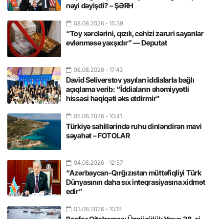
nəyi dəyişdi? – ŞƏRH
08.08.2026
- 15:39
“Toy xərclərini, qızılı, cehizi zəruri sayanlar
evlənməsə yaxşıdır” — Deputat
06.08.2026
- 17:43
David Seliverstov yayılan iddialarla bağlı
açıqlama verib: “İddiaların əhəmiyyətli
hissəsi həqiqəti əks etdirmir”
05.08.2026
- 10:41
Türkiyə sahillərində ruhu dinləndirən mavi
səyahət – FOTOLAR
04.08.2026
- 12:57
“Azərbaycan-Qırğızıstan müttəfiqliyi Türk
Dünyasının daha sıx inteqrasiyasına xidmət
edir”
03.08.2026
- 10:18