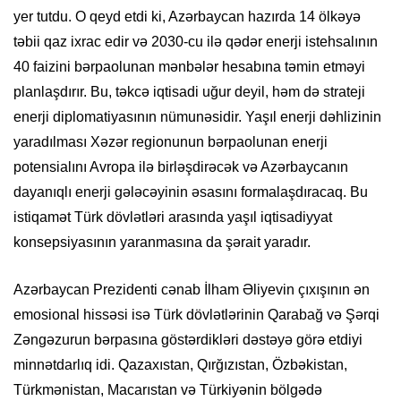
yer tutdu. O qeyd etdi ki, Azərbaycan hazırda 14 ölkəyə
təbii qaz ixrac edir və 2030-cu ilə qədər enerji istehsalının
40 faizini bərpaolunan mənbələr hesabına təmin etməyi
planlaşdırır. Bu, təkcə iqtisadi uğur deyil, həm də strateji
enerji diplomatiyasının nümunəsidir. Yaşıl enerji dəhlizinin
yaradılması Xəzər regionunun bərpaolunan enerji
potensialını Avropa ilə birləşdirəcək və Azərbaycanın
dayanıqlı enerji gələcəyinin əsasını formalaşdıracaq. Bu
istiqamət Türk dövlətləri arasında yaşıl iqtisadiyyat
konsepsiyasının yaranmasına da şərait yaradır.
Azərbaycan Prezidenti cənab İlham Əliyevin çıxışının ən
emosional hissəsi isə Türk dövlətlərinin Qarabağ və Şərqi
Zəngəzurun bərpasına göstərdikləri dəstəyə görə etdiyi
minnətdarlıq idi. Qazaxıstan, Qırğızıstan, Özbəkistan,
Türkmənistan, Macarıstan və Türkiyənin bölgədə