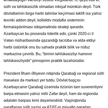
sülh və təhlükəsizlik olmadan inkişaf mümkün deyil. Türk
dövlətlərinin birgə hərbi təlimlər keçirməsi təklifi isə yalnız
texniki addım deyil, kollektiv müdafiə sisteminin
formalaşdırılması istiqamətində strateji qərardır.
Azərbaycan bu prosesdə liderlik edir, çünki 2020-ci il
Vətən müharibəsində qazandığı təcrübə və əldə etdiyi
hərbi üstünlük onu bu sahədə praktik bilik və nüfuz
mərkəzinə çevirib. Bu, “birinin təhlükəsizliyi hamının
təhlükəsizliyidir” prinsipinin praktik təzahürüdür.
Prezident İlham Əliyevin nitqində Qarabağ və regional sülh
məsələsi də mərkəzi yer tutdu. Dövlət başçısı
Azərbaycanın Qarabağ üzərində özünün tam suverenliyini
bərpa etməsini yalnız milli Zəfər deyil, həm də regionda
ədalətin bərpası kimi dəyərləndirdi. Vaşinqtonda
paraflanan sülh sazişi və ATƏT-in müvafiq qərarları