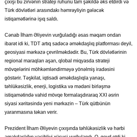
çıxışı bu zirvənin strateji ruhunu tam şəkildə əks etdirdi və
Türk dövlətləri arasındakı həmrəyliyin gələcək
istiqamətlərinə işıq saldı.
Cənab İlham Əliyevin vurğuladığı əsas məqam ondan
ibarət idi ki, TDT artıq sadəcə əməkdaşlıq platforması deyil,
geosiyasi mərkəzə çevrilməkdədir. Bu, Türk dövlətlərinin
regional maraqları aşan, qlobal miqyasda strateji
mövqelərini möhkəmləndirməyə yönəlmiş iradəsini
göstərir. Təşkilat, iqtisadi əməkdaşlıqla yanaşı,
təhlükəsizlik, enerji, logistika və mədəni birləşmə
istiqamətində vahid mövqe formalaşdıraraq XXI əsrin
siyasi xəritəsində yeni mərkəzin – Türk qütbünün
yaranmasına təkan verir.
Prezident İlham Əliyevin çıxışında təhlükəsizlik və hərbi
əməkdaşlığın vacibliyi xüsusi vurğulandı. O, qeyd etdi ki,