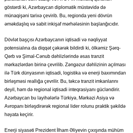
göstərdi ki, Azərbaycan diplomatik müstəvidə də
münaqişəni tarixə çevirib. Bu, regionda yeni dövrün
əməkdaşlıq və sabit inkişaf mərhələsinin başlanğıcıdır.
Dövlət başçısı Azərbaycanın iqtisadi və nəqliyyat
potensialına da diqqət çəkərək bildirdi ki, ölkəmiz Şərq-
Qərb və Şimal-Cənub dəhlizlərində əsas tranzit
mərkəzlərdən birinə çevrilib. Zəngəzur dəhlizinin açılması
ilə Türk dünyasının iqtisadi, logistika və enerji baxımından
birləşməsi reallığa çevrilir. Bu, təkcə tranzit imkanlarını
deyil, həm də regional iqtisadi inteqrasiyanı gücləndirir.
Azərbaycan bu layihələrlə Türkiyə, Mərkəzi Asiya və
Avropanı birləşdirərək regional lider rolunu praktik şəkildə
həyata keçirir.
Enerji siyasəti Prezident İlham Əliyevin çıxışında mühüm