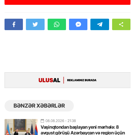
BƏNZƏR XƏBƏRLƏR
08.08.2026
- 21:38
Vaşinqtondan başlayan yeni mərhələ: 8
avqust görüşü Azərbaycan və region üçün