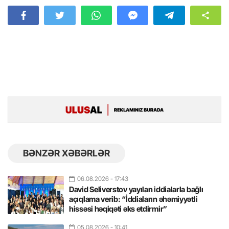
BƏNZƏR XƏBƏRLƏR
06.08.2026
- 17:43
David Seliverstov yayılan iddialarla bağlı
açıqlama verib: “İddiaların əhəmiyyətli
hissəsi həqiqəti əks etdirmir”
05.08.2026
- 10:41