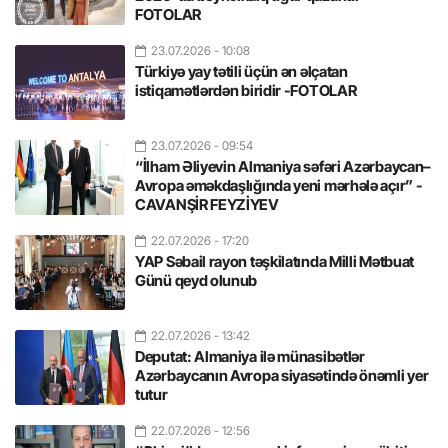
FOTOLAR
23.07.2026
- 10:08
Türkiyə yay tətili üçün ən əlçatan
istiqamətlərdən biridir -FOTOLAR
23.07.2026
- 09:54
“İlham Əliyevin Almaniya səfəri Azərbaycan–
Avropa əməkdaşlığında yeni mərhələ açır” -
CAVANŞİR FEYZİYEV
22.07.2026
- 17:20
YAP Səbail rayon təşkilatında Milli Mətbuat
Günü qeyd olunub
22.07.2026
- 13:42
Deputat: Almaniya ilə münasibətlər
Azərbaycanın Avropa siyasətində önəmli yer
tutur
22.07.2026
- 12:56