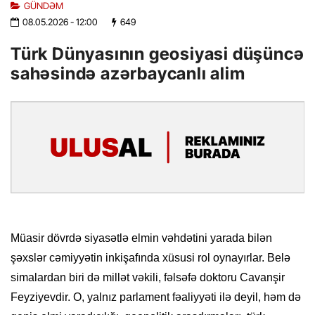
GÜNDƏM
08.05.2026
- 12:00
649
Türk Dünyasının geosiyasi düşüncə
sahəsində azərbaycanlı alim
Müasir dövrdə siyasətlə elmin vəhdətini yarada bilən
şəxslər cəmiyyətin inkişafında xüsusi rol oynayırlar. Belə
simalardan biri də millət vəkili, fəlsəfə doktoru Cavanşir
Feyziyevdir. O, yalnız parlament fəaliyyəti ilə deyil, həm də