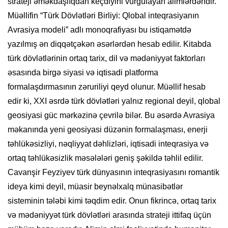
strateji əməkdaşlıqdan keçdiyini vurğulayan alimlərdəndir.
Müəllifin “Türk Dövlətləri Birliyi: Qlobal inteqrasiyanın
Avrasiya modeli” adlı monoqrafiyası bu istiqamətdə
yazılmış ən diqqətçəkən əsərlərdən hesab edilir. Kitabda
türk dövlətlərinin ortaq tarix, dil və mədəniyyət faktorları
əsasında birgə siyasi və iqtisadi platforma
formalaşdırmasının zəruriliyi qeyd olunur. Müəllif hesab
edir ki, XXI əsrdə türk dövlətləri yalnız regional deyil, qlobal
geosiyasi güc mərkəzinə çevrilə bilər. Bu əsərdə Avrasiya
məkanında yeni geosiyasi düzənin formalaşması, enerji
təhlükəsizliyi, nəqliyyat dəhlizləri, iqtisadi inteqrasiya və
ortaq təhlükəsizlik məsələləri geniş şəkildə təhlil edilir.
Cavanşir Feyziyev türk dünyasının inteqrasiyasını romantik
ideya kimi deyil, müasir beynəlxalq münasibətlər
sisteminin tələbi kimi təqdim edir. Onun fikrincə, ortaq tarix
və mədəniyyət türk dövlətləri arasında strateji ittifaq üçün