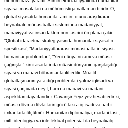
mühüm baza yaradır. Alimin elmi fəaliyyətində humanitar
siyasət məsələləri də mühüm istiqamətlərdən biridir. O,
qlobal siyasətdə humanitar amilin rolunu araşdıraraq
beynəlxalq münasibətlər sistemində mədəniyyət,
mənəviyyat və insan faktorunun təsirini ön plana çəkir.
“Qlobal idarəetmə strategiyasında humanitar siyasətin
spesifikası”, “Mədəniyyətlərarası münasibətlərin siyasi-
humanitar problemləri”, “Yeni dünya nizamı və müasir
çağırışlar” kimi əsərlərində müasir dünyanın qarşılaşdığı
siyasi və mənəvi böhranlar təhlil edilir. Müəllif
qloballaşmanın yaratdığı problemləri yalnız iqtisadi və
siyasi çərçivədə deyil, həm də mənəvi və mədəni
aspektdən dəyərləndirir. Cavanşir Feyziyev hesab edir ki,
müasir dövrdə dövlətlərin gücü təkcə iqtisadi və hərbi
imkanlarla ölçülmür. Humanitar diplomatiya, mədəni təsir,
milli ideologiya və intellektual potensial da beynəlxalq