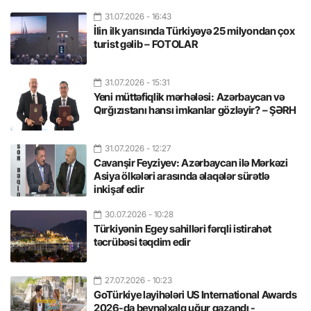
31.07.2026
- 16:43
İlin ilk yarısında Türkiyəyə 25 milyondan çox
turist gəlib – FOTOLAR
31.07.2026
- 15:31
Yeni müttəfiqlik mərhələsi: Azərbaycan və
Qırğızıstanı hansı imkanlar gözləyir? – ŞƏRH
31.07.2026
- 12:27
Cavanşir Feyziyev: Azərbaycan ilə Mərkəzi
Asiya ölkələri arasında əlaqələr sürətlə
inkişaf edir
30.07.2026
- 10:28
Türkiyənin Egey sahilləri fərqli istirahət
təcrübəsi təqdim edir
27.07.2026
- 10:23
GoTürkiye layihələri US International Awards
2026-da beynəlxalq uğur qazandı -