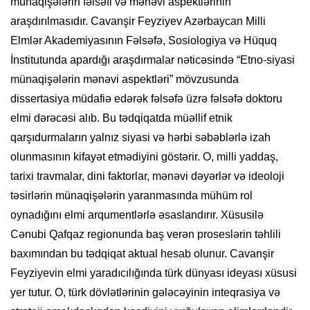
münaqişələrin fəlsəfi və mənəvi aspektlərinin
araşdırılmasıdır. Cavanşir Feyziyev Azərbaycan Milli
Elmlər Akademiyasının Fəlsəfə, Sosiologiya və Hüquq
İnstitutunda apardığı araşdırmalar nəticəsində “Etno-siyasi
münaqişələrin mənəvi aspektləri” mövzusunda
dissertasiya müdafiə edərək fəlsəfə üzrə fəlsəfə doktoru
elmi dərəcəsi alıb. Bu tədqiqatda müəllif etnik
qarşıdurmaların yalnız siyasi və hərbi səbəblərlə izah
olunmasının kifayət etmədiyini göstərir. O, milli yaddaş,
tarixi travmalar, dini faktorlar, mənəvi dəyərlər və ideoloji
təsirlərin münaqişələrin yaranmasında mühüm rol
oynadığını elmi arqumentlərlə əsaslandırır. Xüsusilə
Cənubi Qafqaz regionunda baş verən proseslərin təhlili
baxımından bu tədqiqat aktual hesab olunur. Cavanşir
Feyziyevin elmi yaradıcılığında türk dünyası ideyası xüsusi
yer tutur. O, türk dövlətlərinin gələcəyinin inteqrasiya və