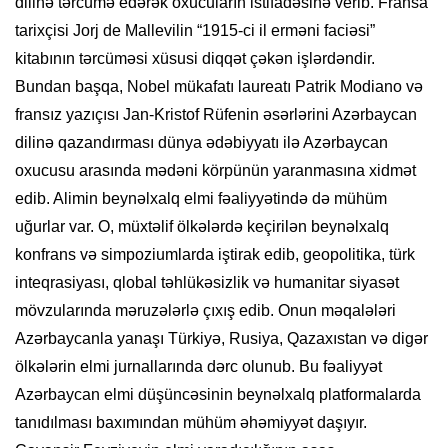
dilinə tərcümə edərək oxucuların istifadəsinə verib. Fransa
tarixçisi Jorj de Mallevilin “1915-ci il erməni faciəsi”
kitabının tərcüməsi xüsusi diqqət çəkən işlərdəndir.
Bundan başqa, Nobel mükafatı laureatı Patrik Modiano və
fransız yazıçısı Jan-Kristof Rüfenin əsərlərini Azərbaycan
dilinə qazandırması dünya ədəbiyyatı ilə Azərbaycan
oxucusu arasında mədəni körpünün yaranmasına xidmət
edib. Alimin beynəlxalq elmi fəaliyyətində də mühüm
uğurlar var. O, müxtəlif ölkələrdə keçirilən beynəlxalq
konfrans və simpoziumlarda iştirak edib, geopolitika, türk
inteqrasiyası, qlobal təhlükəsizlik və humanitar siyasət
mövzularında məruzələrlə çıxış edib. Onun məqalələri
Azərbaycanla yanaşı Türkiyə, Rusiya, Qazaxıstan və digər
ölkələrin elmi jurnallarında dərc olunub. Bu fəaliyyət
Azərbaycan elmi düşüncəsinin beynəlxalq platformalarda
tanıdılması baxımından mühüm əhəmiyyət daşıyır.