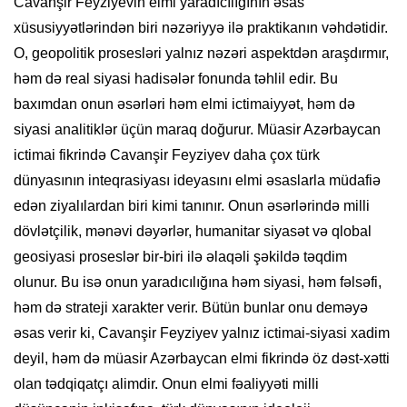
Cavanşir Feyziyevin elmi yaradıcılığının əsas
xüsusiyyətlərindən biri nəzəriyyə ilə praktikanın vəhdətidir.
O, geopolitik prosesləri yalnız nəzəri aspektdən araşdırmır,
həm də real siyasi hadisələr fonunda təhlil edir. Bu
baxımdan onun əsərləri həm elmi ictimaiyyət, həm də
siyasi analitiklər üçün maraq doğurur. Müasir Azərbaycan
ictimai fikrində Cavanşir Feyziyev daha çox türk
dünyasının inteqrasiyası ideyasını elmi əsaslarla müdafiə
edən ziyalılardan biri kimi tanınır. Onun əsərlərində milli
dövlətçilik, mənəvi dəyərlər, humanitar siyasət və qlobal
geosiyasi proseslər bir-biri ilə əlaqəli şəkildə təqdim
olunur. Bu isə onun yaradıcılığına həm siyasi, həm fəlsəfi,
həm də strateji xarakter verir. Bütün bunlar onu deməyə
əsas verir ki, Cavanşir Feyziyev yalnız ictimai-siyasi xadim
deyil, həm də müasir Azərbaycan elmi fikrində öz dəst-xətti
olan tədqiqatçı alimdir. Onun elmi fəaliyyəti milli