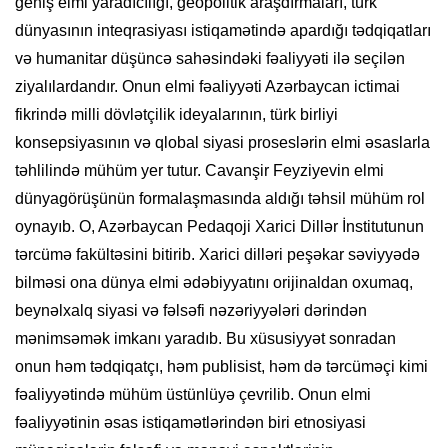
geniş elmi yaradıcılığı, geopolitik araşdırmaları, türk
dünyasının inteqrasiyası istiqamətində apardığı tədqiqatları
və humanitar düşüncə sahəsindəki fəaliyyəti ilə seçilən
ziyalılardandır. Onun elmi fəaliyyəti Azərbaycan ictimai
fikrində milli dövlətçilik ideyalarının, türk birliyi
konsepsiyasının və qlobal siyasi proseslərin elmi əsaslarla
təhlilində mühüm yer tutur. Cavanşir Feyziyevin elmi
dünyagörüşünün formalaşmasında aldığı təhsil mühüm rol
oynayıb. O, Azərbaycan Pedaqoji Xarici Dillər İnstitutunun
tərcümə fakültəsini bitirib. Xarici dilləri peşəkar səviyyədə
bilməsi ona dünya elmi ədəbiyyatını orijinaldan oxumaq,
beynəlxalq siyasi və fəlsəfi nəzəriyyələri dərindən
mənimsəmək imkanı yaradıb. Bu xüsusiyyət sonradan
onun həm tədqiqatçı, həm publisist, həm də tərcüməçi kimi
fəaliyyətində mühüm üstünlüyə çevrilib. Onun elmi
fəaliyyətinin əsas istiqamətlərindən biri etnosiyasi