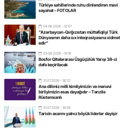
Türkiyə sahillərində ruhu dinləndirən mavi
səyahət – FOTOLAR
04.08.2026
- 12:57
“Azərbaycan-Qırğızıstan müttəfiqliyi Türk
Dünyasının daha sıx inteqrasiyasına xidmət
edir”
03.08.2026
- 10:18
Bosfor Qitələrarası Üzgüçülük Yarışı 38-ci
dəfə keçiriləcək
31.07.2026
- 18:22
Ana dilimiz milli kimliyimizin və mənəvi
birliyimizin əsas dayağıdır – Tənzilə
Rüstəmxanlı
31.07.2026
- 16:58
Tarixin axarını yalnız böyük liderlər dəyişir