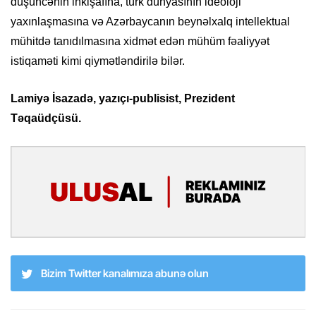
düşüncənin inkişafına, türk dünyasının ideoloji
yaxınlaşmasına və Azərbaycanın beynəlxalq intellektual
mühitdə tanıdılmasına xidmət edən mühüm fəaliyyət
istiqaməti kimi qiymətləndirilə bilər.
Lamiyə İsazadə, yazıçı-publisist, Prezident
Təqaüdçüsü.
Bizim Twitter kanalımıza abunə olun