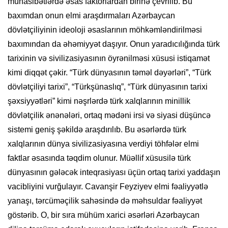
münasibətlərdə əsas faktorlardan birinə çevrilib. Bu
baxımdan onun elmi araşdırmaları Azərbaycan
dövlətçiliyinin ideoloji əsaslarının möhkəmləndirilməsi
baxımından da əhəmiyyət daşıyır. Onun yaradıcılığında türk
tarixinin və sivilizasiyasının öyrənilməsi xüsusi istiqamət
kimi diqqət çəkir. “Türk dünyasının təməl dəyərləri”, “Türk
dövlətçiliyi tarixi”, “Türkşünaslıq”, “Türk dünyasının tarixi
şəxsiyyətləri” kimi nəşrlərdə türk xalqlarının minillik
dövlətçilik ənənələri, ortaq mədəni irsi və siyasi düşüncə
sistemi geniş şəkildə araşdırılıb. Bu əsərlərdə türk
xalqlarının dünya sivilizasiyasına verdiyi töhfələr elmi
faktlar əsasında təqdim olunur. Müəllif xüsusilə türk
dünyasının gələcək inteqrasiyası üçün ortaq tarixi yaddaşın
vacibliyini vurğulayır. Cavanşir Feyziyev elmi fəaliyyətlə
yanaşı, tərcüməçilik sahəsində də məhsuldar fəaliyyət
göstərib. O, bir sıra mühüm xarici əsərləri Azərbaycan