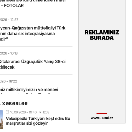
t – FOTOLAR
2026
- 12:57
can-Qırğızıstan müttəfiqliyi Türk
nın daha sıx inteqrasiyasına
edir”
2026
- 10:18
itələrarası Üzgüçülük Yarışı 38-ci
iriləcək
2026
- 18:22
miz milli kimliyimizin və mənəvi
izin əsas dayağıdır – Tənzilə
anlı
L XƏBƏRLƏR
10.06.2026
- 10:40
1203
2026
- 16:58
Velosipedlə Türkiyəni kəşf edin: Bu
axarını yalnız böyük liderlər dəyişir
marşrutlar sizi gözləyir