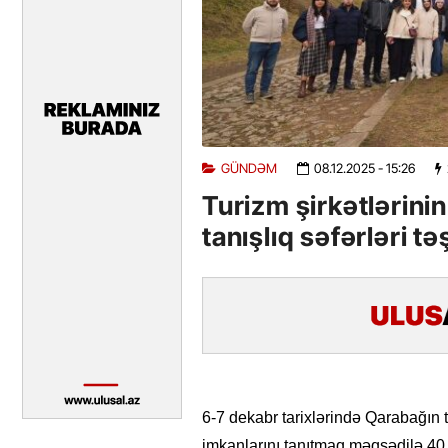
GÜNDƏM
08.12.2025
- 15:26
Turizm şirkətlərin
tanışlıq səfərləri t
6-7 dekabr tarixlərində Qarabağın t
imkanlarını tanıtmaq məqsədilə 40 