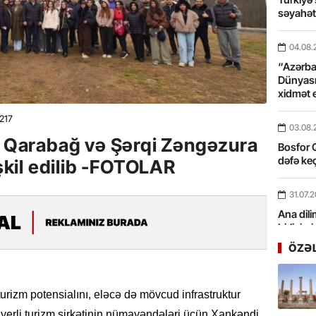
səyahə
04.08.
“Azərbay
Dünyası
xidmət 
217
03.08.
in Qarabağ və Şərqi Zəngəzura
Bosfor Q
dəfə keç
əşkil edilib -FOTOLAR
31.07.
Ana dili
birliyim
Rüstəmx
ÖZƏ
31.07.
Tarixin 
urizm potensialını, eləcə də mövcud infrastruktur
yerli turizm şirkətinin nümayəndələri üçün Xankəndi