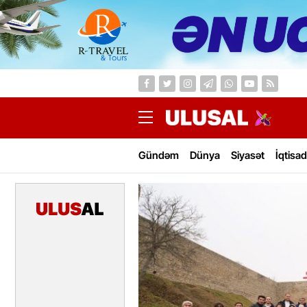
Gündəm
Dünya
Siyasət
İqtisad