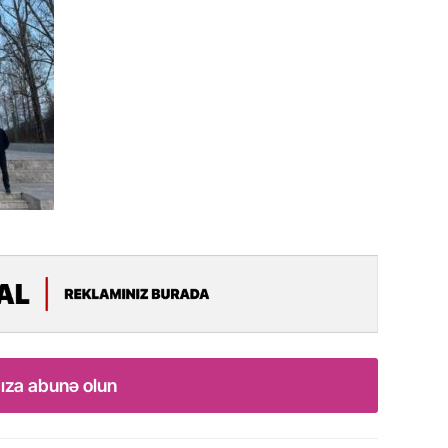
11.07.2
“İndiki
mənada 
10.07.
Ankara 
diploma
Deputa
08.07.
Kapadoki
və Atçıl
olundu
07.07.
NATO-nu
ıza abunə olun
ola bilə
07.07.