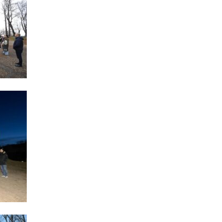
Azərbay
14.07.
Şuşa dü
mərkəzin
yazır
13.07.
Azərbay
siyasi a
13.07.
Cavanşi
Forumu 
hadisəd
13.07.
İstirahə
olan bu