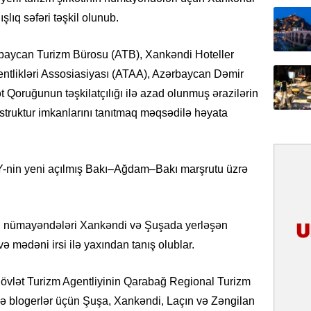
31.07.
şlıq səfəri təşkil olunub.
İlin ilk
çox tur
ərbaycan Turizm Bürosu (ATB), Xankəndi Hoteller
ntlikləri Assosiasiyası (ATAA), Azərbaycan Dəmir
31.07.
 Qoruğunun təşkilatçılığı ilə azad olunmuş ərazilərin
Yeni mü
Qırğızıs
astruktur imkanlarını tanıtmaq məqsədilə həyata
ŞƏRH
31.07.
Y-nin yeni açılmış Bakı–Ağdam–Bakı marşrutu üzrə
Cavanşi
Asiya öl
inkişaf e
si nümayəndələri Xankəndi və Şuşada yerləşən
30.07.
və mədəni irsi ilə yaxından tanış olublar.
Türkiyən
təcrübəs
Dövlət Turizm Agentliyinin Qarabağ Regional Turizm
i və blogerlər üçün Şuşa, Xankəndi, Laçın və Zəngilan
27.07.