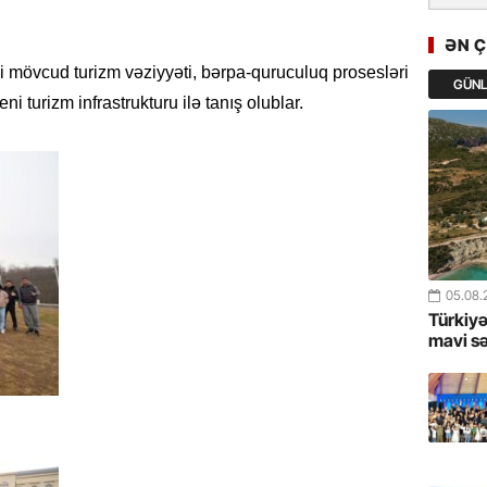
GoTürkiy
Awards 
ƏN 
-FOTOL
ki mövcud turizm vəziyyəti, bərpa-quruculuq prosesləri
GÜN
 turizm infrastrukturu ilə tanış olublar.
23.07.
Türkiyə 
istiqam
23.07.
“İlham Ə
Azərbay
mərhələ
05.08.
Türkiyə
22.07.
mavi s
YAP Səba
Günü q
22.07.
Deputat