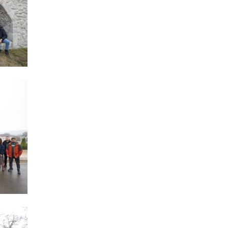
19.07.
Şuşa art
dialoq 
17.07.
Yeni dü
Türkiyə
15.07.
Albert R
təqdimat
15.07.
Türkiyə
yaxşı d
14.07.
Beynəlx