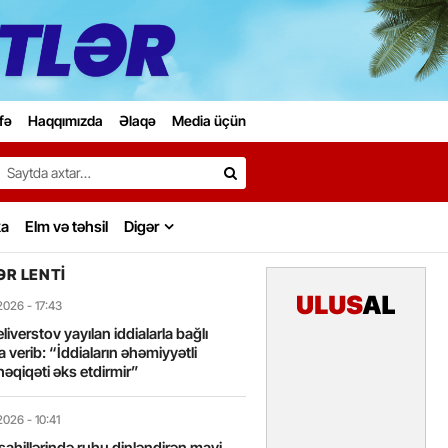
fə
Haqqımızda
Əlaqə
Media üçün
Search…
ka
Elm və təhsil
Digər
R LENTI
2026
- 17:43
liverstov yayılan iddialarla bağlı
 verib: “İddiaların əhəmiyyətli
həqiqəti əks etdirmir”
2026
- 10:41
sahillərində ruhu dinləndirən mavi