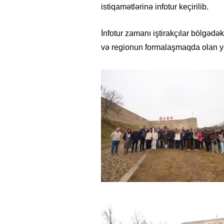
istiqamətlərinə infotur keçirilib.
İnfotur zamanı iştirakçılar bölgədə
və regionun formalaşmaqda olan yeni