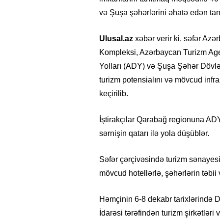
və Şuşa şəhərlərini əhatə edən tanı
Ulusal.az
xəbər verir ki, səfər Az
Kompleksi, Azərbaycan Turizm Age
Yolları (ADY) və Şuşa Şəhər Dövlət
turizm potensialını və mövcud infr
keçirilib.
İştirakçılar Qarabağ regionuna AD
sərnişin qatarı ilə yola düşüblər.
Səfər çərçivəsində turizm sənaye
mövcud hotellərlə, şəhərlərin təbii 
Həmçinin 6-8 dekabr tarixlərində 
İdarəsi tərəfindən turizm şirkətlər