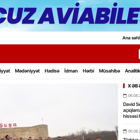
Ana səhi
iyyat
Mədəniyyət
Hadisə
İdman
Hərbi
Müsahibə
Analiti
XƏBƏ
06.08.
David Se
açıqlama
hissəsi 
05.08.
Türkiyə 