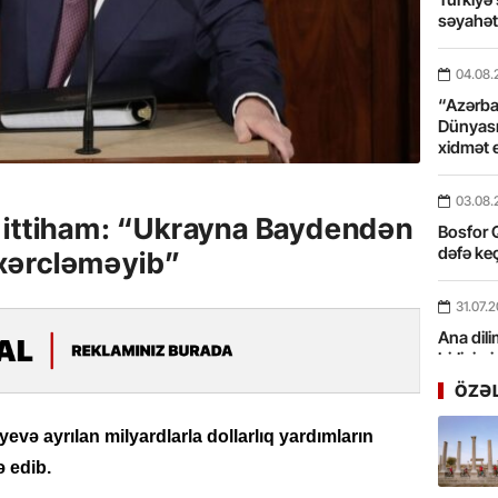
səyahə
04.08.
“Azərbay
Dünyası
xidmət 
03.08.
 ittiham: “Ukrayna Baydendən
Bosfor Q
dəfə keç
a xərcləməyib”
31.07.
Ana dili
birliyim
Rüstəmx
ÖZƏ
31.07.
və ayrılan milyardlarla dollarlıq yardımların
Tarixin 
ə edib.