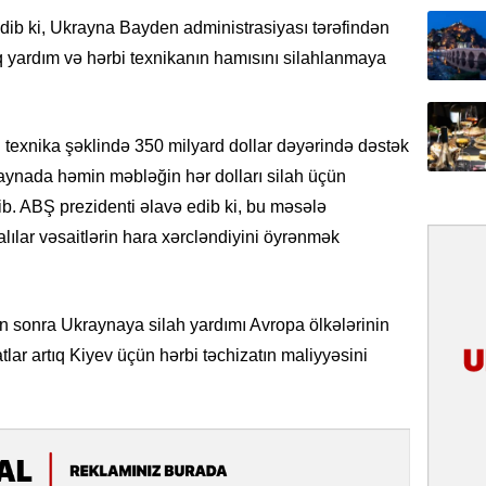
31.07.
edib ki, Ukrayna Bayden administrasiyası tərəfindən
İlin ilk
q yardım və hərbi texnikanın hamısını silahlanmaya
çox tur
31.07.
 texnika şəklində 350 milyard dollar dəyərində dəstək
Yeni mü
Qırğızıs
raynada həmin məbləğin hər dolları silah üçün
ŞƏRH
ib. ABŞ prezidenti əlavə edib ki, bu məsələ
lılar vəsaitlərin hara xərcləndiyini öyrənmək
31.07.
Cavanşi
Asiya öl
inkişaf e
n sonra Ukraynaya silah yardımı Avropa ölkələrinin
lar artıq Kiyev üçün hərbi təchizatın maliyyəsini
30.07.
Türkiyən
təcrübəs
27.07.