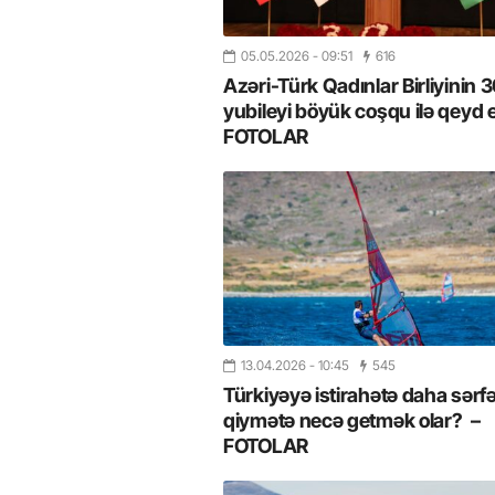
05.05.2026
- 09:51
616
Azəri-Türk Qadınlar Birliyinin 30
yubileyi böyük coşqu ilə qeyd e
FOTOLAR
13.04.2026
- 10:45
545
Türkiyəyə istirahətə daha sərfə
qiymətə necə getmək olar? –
FOTOLAR