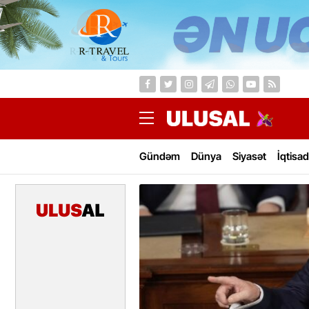
Gündəm
Dünya
Siyasət
İqtisad