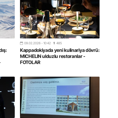
Azərbay
14.07.
Şuşa dü
mərkəzin
yazır
09.02.2026
- 10:42
485
13.07.
ış:
Kappadokiyada yeni kulinariya dövrü:
Azərbay
siyasi a
MICHELIN ulduzlu restoranlar -
-
FOTOLAR
13.07.
Cavanşi
Forumu 
hadisəd
13.07.
İstirahə
olan bu