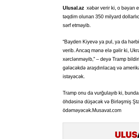
Ulusal.az
xəbər verir ki, o bəyan 
təqdim olunan 350 milyard dollarlı
sərf etməyib.
“Bayden Kiyevə ya pul, ya da hərbi
verib. Ancaq mənə elə gəlir ki, Uk
xərclənməyib,” – deyə Tramp bildir
gələcəkdə araşdırılacaq və amerika
istəyəcək.
Tramp onu da vurğulayıb ki, bunda
öhdəsinə düşəcək və Birləşmiş Ştat
ödəməyəcək.Musavat.com