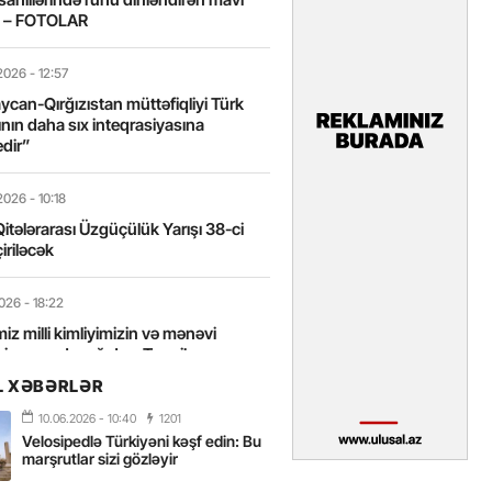
t – FOTOLAR
2026
- 12:57
can-Qırğızıstan müttəfiqliyi Türk
nın daha sıx inteqrasiyasına
edir”
2026
- 10:18
itələrarası Üzgüçülük Yarışı 38-ci
iriləcək
2026
- 18:22
miz milli kimliyimizin və mənəvi
izin əsas dayağıdır – Tənzilə
anlı
L XƏBƏRLƏR
10.06.2026
- 10:40
1201
2026
- 16:58
Velosipedlə Türkiyəni kəşf edin: Bu
axarını yalnız böyük liderlər dəyişir
marşrutlar sizi gözləyir