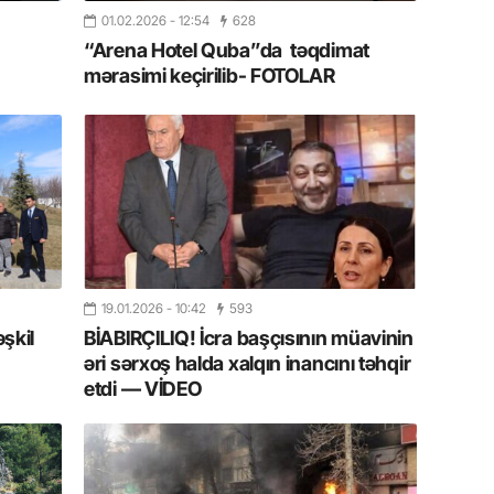
01.02.2026
- 12:54
628
11.07.2
“Arena Hotel Quba”da təqdimat
“İndiki
mənada 
mərasimi keçirilib- FOTOLAR
10.07.
Ankara 
diploma
Deputa
08.07.
Kapadoki
və Atçıl
19.01.2026
- 10:42
593
olundu
əşkil
BİABIRÇILIQ! İcra başçısının müavinin
əri sərxoş halda xalqın inancını təhqir
07.07.
etdi — VİDEO
NATO-nu
ola bilə
07.07.