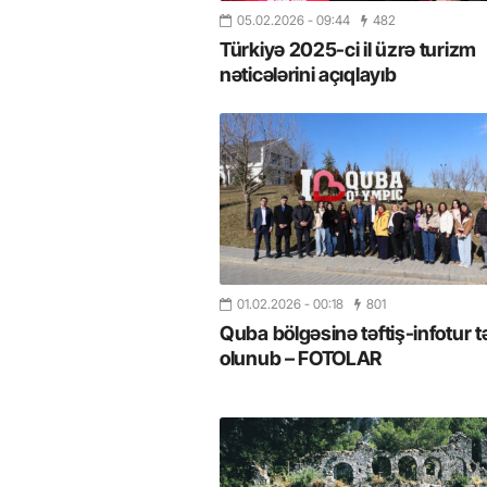
05.02.2026
- 09:44
482
Türkiyə 2025-ci il üzrə turizm
nəticələrini açıqlayıb
01.02.2026
- 00:18
801
Quba bölgəsinə təftiş-infotur t
olunub – FOTOLAR