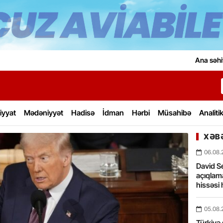
Ana səhi
iyyat
Mədəniyyət
Hadisə
İdman
Hərbi
Müsahibə
Analiti
XƏBƏ
06.08.
David Se
açıqlama
hissəsi 
05.08.
Türkiyə 