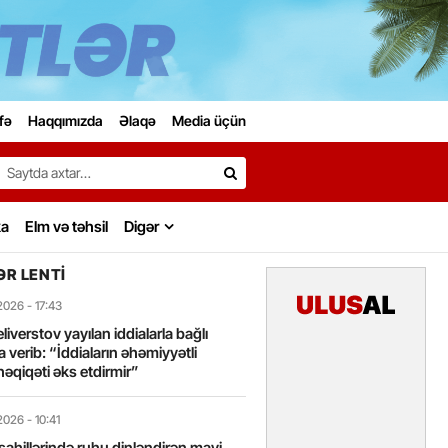
fə
Haqqımızda
Əlaqə
Media üçün
Search…
ka
Elm və təhsil
Digər
R LENTI
2026
- 17:43
liverstov yayılan iddialarla bağlı
 verib: “İddiaların əhəmiyyətli
həqiqəti əks etdirmir”
2026
- 10:41
sahillərində ruhu dinləndirən mavi