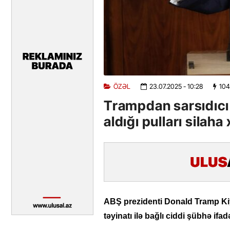
ÖZƏL
23.07.2025
- 10:28
104
Trampdan sarsıdıcı
aldığı pulları silah
ABŞ prezidenti Donald Tramp Kiye
təyinatı ilə bağlı ciddi şübhə ifad