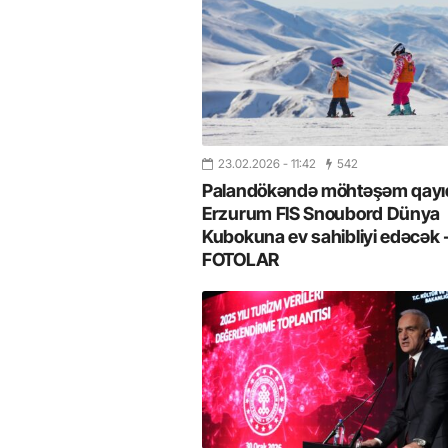
23.02.2026
- 11:42
542
Palandökəndə möhtəşəm qayıd
Erzurum FIS Snoubord Dünya
Kubokuna ev sahibliyi edəcək 
FOTOLAR