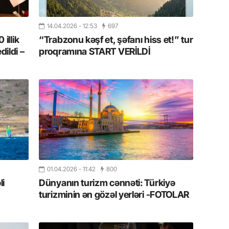
19.07.
Şuşa art
14.04.2026
- 12:53
697
dialoq 
 illik
“Trabzonu kəşf et, şəfanı hiss et!” tur
dildi –
proqramına START VERİLDİ
17.07.
Yeni dü
Türkiyə
15.07.
Albert R
təqdimat
15.07.
01.04.2026
- 11:42
800
Türkiyə
yaxşı d
li
Dünyanın turizm cənnəti: Türkiyə
turizminin ən gözəl yerləri -FOTOLAR
14.07.
Beynəlx