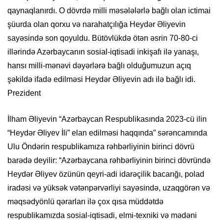
qaynaqlanırdı. O dövrdə milli məsələlərlə bağlı olan ictimai
şüurda olan qorxu və narahatçılığa Heydər Əliyevin
sayəsində son qoyuldu. Bütövlükdə ötən əsrin 70-80-ci
illərində Azərbaycanın sosial-iqtisadi inkişafı ilə yanaşı,
hansı milli-mənəvi dəyərlərə bağlı olduğumuzun açıq
şəkildə ifadə edilməsi Heydər Əliyevin adı ilə bağlı idi.
Prezident
İlham Əliyevin “Azərbaycan Respublikasında 2023-cü ilin
“Heydər Əliyev İli” elan edilməsi haqqında” sərəncamında
Ulu Öndərin respublikamıza rəhbərliyinin birinci dövrü
barədə deyilir: “Azərbaycana rəhbərliyinin birinci dövründə
Heydər Əliyev özünün qeyri-adi idarəçilik bacarığı, polad
iradəsi və yüksək vətənpərvərliyi sayəsində, uzaqgörən və
məqsədyönlü qərarları ilə çox qısa müddətdə
respublikamızda sosial-iqtisadi, elmi-texniki və mədəni