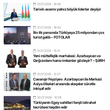
31.07.2026
- 16:58
Tarixin axarını yalnız böyük liderlər dəyişir
31.07.2026
- 16:43
İlin ilk yarısında Türkiyəyə 25 milyondan çox
turist gəlib – FOTOLAR
31.07.2026
- 15:31
Yeni müttəfiqlik mərhələsi: Azərbaycan və
Qırğızıstanı hansı imkanlar gözləyir? – ŞƏRH
31.07.2026
- 12:27
Cavanşir Feyziyev: Azərbaycan ilə Mərkəzi
Asiya ölkələri arasında əlaqələr sürətlə
inkişaf edir
30.07.2026
- 10:28
Türkiyənin Egey sahilləri fərqli istirahət
təcrübəsi təqdim edir