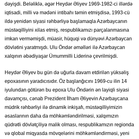
dəyişdi. Beləliklə, əgər Heydər Əliyev 1969-1982-ci illərdə
iqtisadi, milli və mədəni intibahı təmin etmişdisə, 1993-cü
ildə yenidən siyasi rəhbərliyə başlamaqla Azərbaycanın
müstəqilliyini xilas etmiş, respublikamızı parçalanmasına
imkan verməmişdi, müasir, hüquqi və dünyəvi Azərbaycan
dövlətini yaratmışdı. Ulu Öndər əməlləri ilə Azərbaycan
xalqının əbədiyaşar Ümummilli Liderinə çevrilmişdi.
Heydər Əliyev bu gün də uğurla davam etdirilən yüksəliş
epoxasının yaradıcısıdır. Öz başlanğıcını 1969-cu ilin 14
iyulundan götürən bu epoxa Ulu Öndərin ən layiqli siyasi
davamçısı, cənab Prezident İlham Əliyevin Azərbaycana
müdrik rəhbərliyi ilə dinamik inkişafı, müstəqilliyimizin
əsaslarının daha da möhkəmləndirilməsi, xalqımızın
qüdrətli dövlətçiliyə malik olması, respublikamızın regionda
və qlobal miqyasda mövqelərini möhkəmləndirməsi, yeni