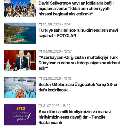
David Seliverstov yayılan iddialarla bağlı
açıqlama verib: “İddiaların əhəmiyyətli
hissəsi həqiqəti əks etdirmir”
05.08.2026
- 10:41
Türkiyə sahillərində ruhu dinləndirən mavi
səyahət – FOTOLAR
04.08.2026
- 12:57
“Azərbaycan-Qırğızıstan müttəfiqliyi Türk
Dünyasının daha sıx inteqrasiyasına xidmət
edir”
03.08.2026
- 10:18
Bosfor Qitələrarası Üzgüçülük Yarışı 38-ci
dəfə keçiriləcək
31.07.2026
- 18:22
Ana dilimiz milli kimliyimizin və mənəvi
birliyimizin əsas dayağıdır – Tənzilə
Rüstəmxanlı