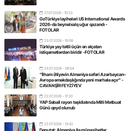
27.07.2026
- 10:23
GoTürkiye layihələri US International Awards
2026-da beynəlxalq uğur qazandı -
FOTOLAR
23.07.2026
- 10:08
Türkiyə yay tətili üçün ən əlçatan
istiqamətlərdən biridir -FOTOLAR
23.07.2026
- 09:54
“İlham Əliyevin Almaniya səfəri Azərbaycan–
Avropa əməkdaşlığında yeni mərhələ açır” -
CAVANŞİR FEYZİYEV
22.07.2026
- 17:20
YAP Səbail rayon təşkilatında Milli Mətbuat
Günü qeyd olunub
22.07.2026
- 13:42
Deputat: Almaniya ilə münasibətlər