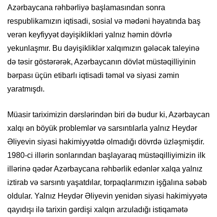
Azərbaycana rəhbərliyə başlamasından sonra
respublikamızın iqtisadi, sosial və mədəni həyatında baş
verən keyfiyyət dəyişiklikləri yalnız həmin dövrlə
yekunlaşmır. Bu dəyişikliklər xalqımızın gələcək taleyinə
də təsir göstərərək, Azərbaycanın dövlət müstəqilliyinin
bərpası üçün etibarlı iqtisadi təməl və siyasi zəmin
yaratmışdı.
Müasir tariximizin dərslərindən biri də budur ki, Azərbaycan
xalqı ən böyük problemlər və sarsıntılarla yalnız Heydər
Əliyevin siyasi hakimiyyətdə olmadığı dövrdə üzləşmişdir.
1980-ci illərin sonlarından başlayaraq müstəqilliyimizin ilk
illərinə qədər Azərbaycana rəhbərlik edənlər xalqa yalnız
iztirab və sarsıntı yaşatdılar, torpaqlarımızın işğalına səbəb
oldular. Yalnız Heydər Əliyevin yenidən siyasi hakimiyyətə
qayıdışı ilə tarixin gərdişi xalqın arzuladığı istiqamətə