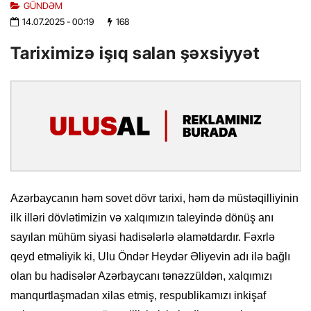
GÜNDƏM
14.07.2025
- 00:19
168
Tariximizə işıq salan şəxsiyyət
Azərbaycanın həm sovet dövr tarixi, həm də müstəqilliyinin
ilk illəri dövlətimizin və xalqımızın taleyində dönüş anı
sayılan mühüm siyasi hadisələrlə əlamətdardır. Fəxrlə
qeyd etməliyik ki, Ulu Öndər Heydər Əliyevin adı ilə bağlı
olan bu hadisələr Azərbaycanı tənəzzüldən, xalqımızı
manqurtlaşmadan xilas etmiş, respublikamızı inkişaf