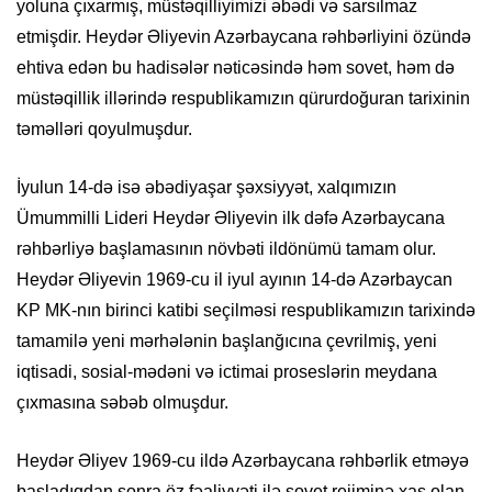
yoluna çıxarmış, müstəqilliyimizi əbədi və sarsılmaz
etmişdir. Heydər Əliyevin Azərbaycana rəhbərliyini özündə
ehtiva edən bu hadisələr nəticəsində həm sovet, həm də
müstəqillik illərində respublikamızın qürurdoğuran tarixinin
təməlləri qoyulmuşdur.
İyulun 14-də isə əbədiyaşar şəxsiyyət, xalqımızın
Ümummilli Lideri Heydər Əliyevin ilk dəfə Azərbaycana
rəhbərliyə başlamasının növbəti ildönümü tamam olur.
Heydər Əliyevin 1969-cu il iyul ayının 14-də Azərbaycan
KP MK-nın birinci katibi seçilməsi respublikamızın tarixində
tamamilə yeni mərhələnin başlanğıcına çevrilmiş, yeni
iqtisadi, sosial-mədəni və ictimai proseslərin meydana
çıxmasına səbəb olmuşdur.
Heydər Əliyev 1969-cu ildə Azərbaycana rəhbərlik etməyə
başladıqdan sonra öz fəaliyyəti ilə sovet rejiminə xas olan