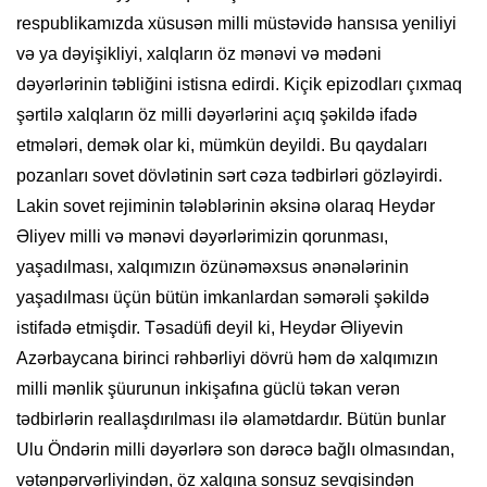
respublikamızda xüsusən milli müstəvidə hansısa yeniliyi
və ya dəyişikliyi, xalqların öz mənəvi və mədəni
dəyərlərinin təbliğini istisna edirdi. Kiçik epizodları çıxmaq
şərtilə xalqların öz milli dəyərlərini açıq şəkildə ifadə
etmələri, demək olar ki, mümkün deyildi. Bu qaydaları
pozanları sovet dövlətinin sərt cəza tədbirləri gözləyirdi.
Lakin sovet rejiminin tələblərinin əksinə olaraq Heydər
Əliyev milli və mənəvi dəyərlərimizin qorunması,
yaşadılması, xalqımızın özünəməxsus ənənələrinin
yaşadılması üçün bütün imkanlardan səmərəli şəkildə
istifadə etmişdir. Təsadüfi deyil ki, Heydər Əliyevin
Azərbaycana birinci rəhbərliyi dövrü həm də xalqımızın
milli mənlik şüurunun inkişafına güclü təkan verən
tədbirlərin reallaşdırılması ilə əlamətdardır. Bütün bunlar
Ulu Öndərin milli dəyərlərə son dərəcə bağlı olmasından,
vətənpərvərliyindən, öz xalqına sonsuz sevgisindən