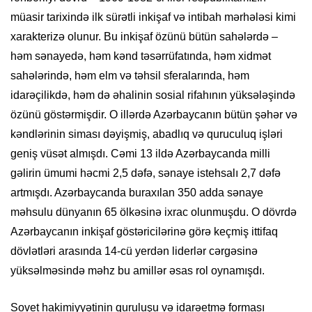
müasir tarixində ilk sürətli inkişaf və intibah mərhələsi kimi
xarakterizə olunur. Bu inkişaf özünü bütün sahələrdə –
həm sənayedə, həm kənd təsərrüfatında, həm xidmət
sahələrində, həm elm və təhsil sferalarında, həm
idarəçilikdə, həm də əhalinin sosial rifahının yüksələşində
özünü göstərmişdir. O illərdə Azərbaycanın bütün şəhər və
kəndlərinin siması dəyişmiş, abadlıq və quruculuq işləri
geniş vüsət almışdı. Cəmi 13 ildə Azərbaycanda milli
gəlirin ümumi həcmi 2,5 dəfə, sənaye istehsalı 2,7 dəfə
artmışdı. Azərbaycanda buraxılan 350 adda sənaye
məhsulu dünyanın 65 ölkəsinə ixrac olunmuşdu. O dövrdə
Azərbaycanın inkişaf göstəricilərinə görə keçmiş ittifaq
dövlətləri arasında 14-cü yerdən liderlər cərgəsinə
yüksəlməsində məhz bu amillər əsas rol oynamışdı.
Sovet hakimiyyətinin quruluşu və idarəetmə forması