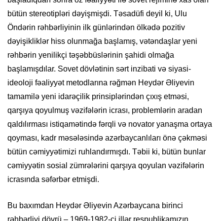
bütün stereotipləri dəyişmişdi. Təsadüfi deyil ki, Ulu
Öndərin rəhbərliyinin ilk günlərindən ölkədə pozitiv
dəyişikliklər hiss olunmağa başlamış, vətəndaşlar yeni
rəhbərin yenilikçi təşəbbüslərinin şahidi olmağa
başlamışdılar. Sovet dövlətinin sərt inzibati və siyasi-
ideoloji fəaliyyət metodlarına rəğmən Heydər Əliyevin
tamamilə yeni idarəçilik prinsiplərindən çıxış etməsi,
qarşıya qoyulmuş vəzifələrin icrası, problemlərin aradan
qaldılırması istiqamətində fərqli və novator yanaşma ortaya
qoyması, kadr məsələsində azərbaycanlıları önə çəkməsi
bütün cəmiyyətimizi ruhlandırmışdı. Təbii ki, bütün bunlar
cəmiyyətin sosial zümrələrini qarşıya qoyulan vəzifələrin
icrasında səfərbər etmişdi.
Bu baxımdan Heydər Əliyevin Azərbaycana birinci
rəhbərliyi dövrü – 1969-1982-ci illər respublikamızın