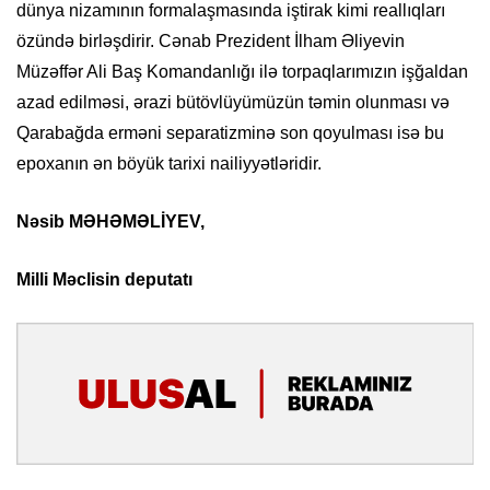
dünya nizamının formalaşmasında iştirak kimi reallıqları
özündə birləşdirir. Cənab Prezident İlham Əliyevin
Müzəffər Ali Baş Komandanlığı ilə torpaqlarımızın işğaldan
azad edilməsi, ərazi bütövlüyümüzün təmin olunması və
Qarabağda erməni separatizminə son qoyulması isə bu
epoxanın ən böyük tarixi nailiyyətləridir.
Nəsib MƏHƏMƏLİYEV,
Milli Məclisin deputatı