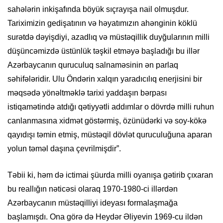
sahələrin inkişafında böyük sıçrayışa nail olmuşdur.
Tariximizin gedişatının və həyatımızın ahənginin köklü
surətdə dəyişdiyi, azadlıq və müstəqillik duyğularının milli
düşüncəmizdə üstünlük təşkil etməyə başladığı bu illər
Azərbaycanın quruculuq salnaməsinin ən parlaq
səhifələridir. Ulu Öndərin xalqın yaradıcılıq enerjisini bir
məqsədə yönəltməklə tarixi yaddaşın bərpası
istiqamətində atdığı qətiyyətli addımlar o dövrdə milli ruhun
canlanmasına xidmət göstərmiş, özünüdərki və soy-kökə
qayıdışı təmin etmiş, müstəqil dövlət quruculuğuna aparan
yolun təməl daşına çevrilmişdir”.
Təbii ki, həm də ictimai şüurda milli oyanışa gətirib çıxaran
bu reallığın nəticəsi olaraq 1970-1980-ci illərdən
Azərbaycanın müstəqilliyi ideyası formalaşmağa
başlamışdı. Ona görə də Heydər Əliyevin 1969-cu ildən