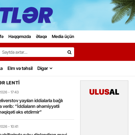
fə
Haqqımızda
Əlaqə
Media üçün
Search…
ka
Elm və təhsil
Digər
R LENTI
2026
- 17:43
liverstov yayılan iddialarla bağlı
 verib: “İddiaların əhəmiyyətli
həqiqəti əks etdirmir”
2026
- 10:41
sahillərində ruhu dinləndirən mavi