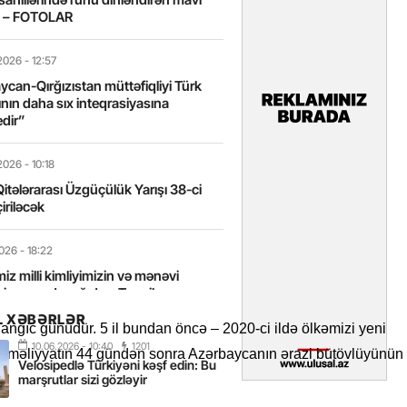
t – FOTOLAR
2026
- 12:57
can-Qırğızıstan müttəfiqliyi Türk
nın daha sıx inteqrasiyasına
edir”
2026
- 10:18
itələrarası Üzgüçülük Yarışı 38-ci
iriləcək
2026
- 18:22
miz milli kimliyimizin və mənəvi
izin əsas dayağıdır – Tənzilə
anlı
L XƏBƏRLƏR
anğıc günüdür. 5 il bundan öncə – 2020-ci ildə ölkəmizi yeni
10.06.2026
- 10:40
1201
u əməliyyatın 44 gündən sonra Azərbaycanın ərazi bütövlüyünün
2026
- 16:58
Velosipedlə Türkiyəni kəşf edin: Bu
axarını yalnız böyük liderlər dəyişir
marşrutlar sizi gözləyir