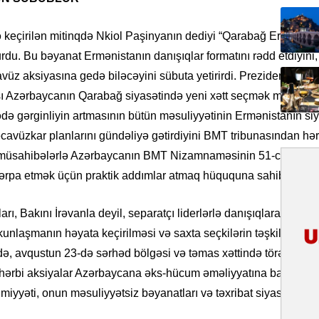
31.07.
İlin ilk
 keçirilən mitinqdə Nkiol Paşinyanın dediyi “Qarabağ Ermənist
çox tur
vurdu. Bu bəyanat Ermənistanın danışıqlar formatını rədd etdiyini,
avüz aksiyasına gedə biləcəyini sübuta yetirirdi. Prezident İlh
31.07.
ışı Azərbaycanın Qarabağ siyasətində yeni xətt seçmək məcburiy
Yeni mü
Qırğızıs
ə gərginliyin artmasının bütün məsuliyyətinin Ermənistanın siyas
ŞƏRH
əcavüzkar planlarını gündəliyə gətirdiyini BMT tribunasından hər
i müsahibələrlə Azərbaycanın BMT Nizamnaməsinin 51-ci, BMT T
31.07.
ərpa etmək üçün praktik addımlar atmaq hüququna sahib olduğunu
Cavanşi
Asiya öl
inkişaf e
ları, Bakını İrəvanla deyil, separatçı liderlərlə danışıqlara baş
nlaşmanın həyata keçirilməsi və saxta seçkilərin təşkili kimi ha
30.07.
-də, avqustun 23-də sərhəd bölgəsi və təmas xəttində törədilən 2 
Türkiyən
r hərbi aksiyalar Azərbaycana əks-hücum əməliyyatına başlamaq ü
təcrübəs
yyəti, onun məsuliyyətsiz bəyanatları və təxribat siyasətidir.
27.07.