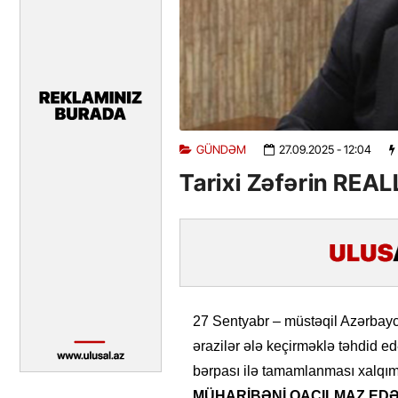
GÜNDƏM
27.09.2025
- 12:04
Tarixi Zəfərin REA
27 Sentyabr – müstəqil Azərbayca
ərazilər ələ keçirməklə təhdid 
bərpası ilə tamamlanması xalqı
MÜHARİBƏNİ QAÇILMAZ ED