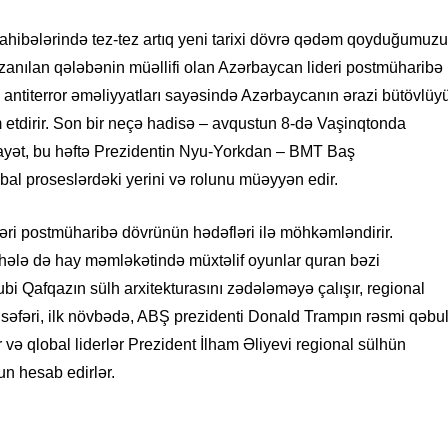
2026
- 18:04
ahibələrində tez-tez artıq yeni tarixi dövrə qədəm qoyduğumuzu
ıq regional deyil, qlobal əhəmiyyətli
zanılan qələbənin müəllifi olan Azərbaycan lideri postmüharibə
məkanıdır – ŞƏRH
ə antiterror əməliyyatları sayəsində Azərbaycanın ərazi bütövlüy
2026
- 09:48
 etdirir. Son bir neçə hadisə – avqustun 8-də Vaşinqtonda
nya nizamında Azərbaycan –
hayət, bu həftə Prezidentin Nyu-Yorkdan – BMT Baş
 münasibətləri
al proseslərdəki yerini və rolunu müəyyən edir.
2026
- 13:02
əri postmüharibə dövrünün hədəfləri ilə möhkəmləndirir.
əfiyevə həsr olunan sənədli filmin
ı keçirildi
 hələ də hay məmləkətində müxtəlif oyunlar quran bəzi
bi Qafqazın sülh arxitekturasını zədələməyə çalışır, regional
2026
- 10:34
 səfəri, ilk növbədə, ABŞ prezidenti Donald Trampın rəsmi qəbu
nin sualtı dünyasına səyahət: Ən
 və qlobal liderlər Prezident İlham Əliyevi regional sülhün
alğıc məkanları -FOTOLAR
un hesab edirlər.
2026
- 13:29
alq münasibətlər sistemində