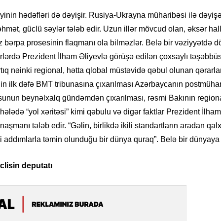
Azərbay
iyinin hədəfləri də dəyişir. Rusiya-Ukrayna müharibəsi ilə dəyi
14.07.
hmət, güclü səylər tələb edir. Uzun illər mövcud olan, əksər hallar
Şuşa dü
z bərpa prosesinin flaqmanı ola bilməzlər. Belə bir vəziyyətdə dö
mərkəzin
yazır
rlərdə Prezident İlham Əliyevlə görüşə edilən çoxsaylı təşəbbüs
rtıq nəinki regional, hətta qlobal müstəvidə qəbul olunan qərarlar
13.07.
inin ilk dəfə BMT tribunasına çıxarılması Azərbaycanın postmüha
Azərbay
nun beynəlxalq gündəmdən çıxarılması, rəsmi Bakının regional 
siyasi a
lədə “yol xəritəsi” kimi qəbulu və digər faktlar Prezident İlha
şmanı tələb edir. “Gəlin, birlikdə ikili standartların aradan qalx
13.07.
li addımlarla təmin olunduğu bir dünya quraq”. Belə bir dünyaya 
Cavanşi
Forumu 
hadisəd
clisin deputatı
13.07.
İstirahə
olan bu