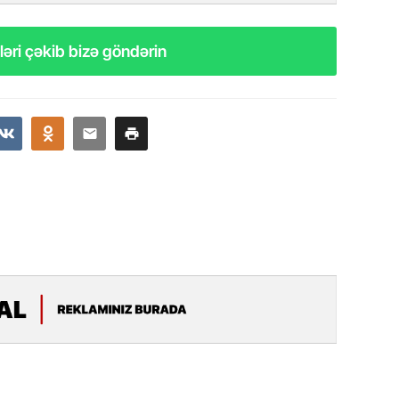
11.07.2
“İndiki
əri çəkib bizə göndərin
mənada 
10.07.
Ankara 
diploma
Deputa
08.07.
Kapadoki
və Atçıl
olundu
07.07.
NATO-nu
ola bilə
07.07.