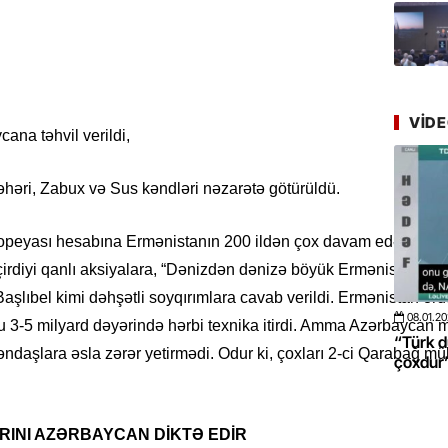
Azərbay
yer tutu
22.07.
“Əkinçi
mühitin
VID
ana təhvil verildi,
21.07.
əhəri, Zabux və Sus kəndləri nəzarətə götürüldü.
Tənzilə R
mətbuat
opeyası hesabına Ermənistanın 200 ildən çox davam edən düşmə
20.07.
rdiyi qanlı aksiyalara, “Dənizdən dənizə böyük Ermənistan” idey
Cavanşi
aşlıbel kimi dəhşətli soyqırımlara cavab verildi. Ermənistan or
Üstellə
08.01.2026
- 10:50
422
20.06.2
su 3-5 milyard dəyərində hərbi texnika itirdi. Amma Azərbaycan
 böyüməsini
“Türk dünyası ilə bağlı görüləcək işlər
“Azərba
əndaşlara əsla zərər yetirmədi. Odur ki, çoxları 2-ci Qarabağ 
20.07.
çoxdur” -VİDEO
pozdu”
Türkiyə
Antalya
turistlər
INI AZƏRBAYCAN DİKTƏ EDİR