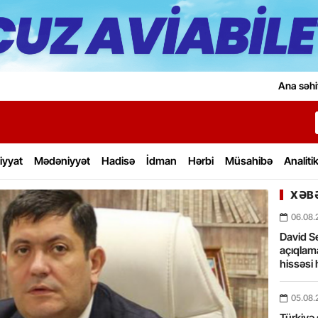
Ana səhi
iyyat
Mədəniyyət
Hadisə
İdman
Hərbi
Müsahibə
Analiti
XƏBƏ
06.08.
David Se
açıqlama
hissəsi 
05.08.
Türkiyə 