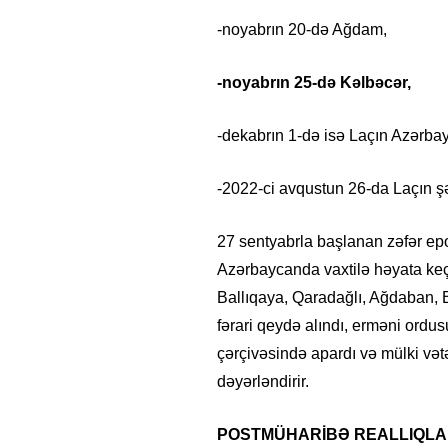
-noyabrın 20-də Ağdam,
-noyabrın 25-də Kəlbəcər,
-dekabrın 1-də isə Laçın Azərbayc
-2022-ci avqustun 26-da Laçın ş
27 sentyabrla başlanan zəfər ep
Azərbaycanda vaxtilə həyata keçi
Ballıqaya, Qaradağlı, Ağdaban, B
26
- 11:12
747
14.05.2026
- 10:58
346
fərari qeydə alındı, erməni ordu
ycan onların çirkin oyununu
“ABŞ və Qərb Çinin daha da
çərçivəsində apardı və mülki vət
- VİDEO
istəmir”- VİDEO
dəyərləndirir.
POSTMÜHARİBƏ REALLIQLAR