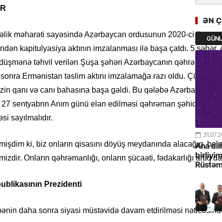
GoTürkiy
AR
Awards 
ƏN 
-FOTOL
dəlik məharəti sayəsində Azərbaycan ordusunun 2020-ci il senty
GÜN
ndən kapitulyasiya aktının imzalanması ilə başa çatdı. 5 şəhər, 
23.07.
düşmənə təhvil verilən Şuşa şəhəri Azərbaycanın qəhrəman oğull
Türkiyə 
istiqam
nra Ermənistan təslim aktını imzalamağa razı oldu. Çünki, Şuşa
n qanı və canı bahasına başa gəldi. Bu qələbə Azərbaycanın müstə
23.07.
lə 27 sentyabrın Anım günü elan edilməsi qəhrəman şəhidlərimizə
“İlham Ə
si sayılmalıdır.
Azərbay
mərhələ
31.07.
demişdim ki, biz onların qisasını döyüş meydanında alacağıq, b
Ana dil
22.07.
birliyi
izdir. Onların qəhrəmanlığı, onların şücaəti, fədakarlığı artıq da
Rüstəm
YAP Səba
Günü q
ublikasının Prezidenti
22.07.
ənin daha sonra siyasi müstəvidə davam etdirilməsi nəticəsind
Deputat