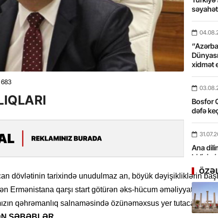
səyahə
04.08.
“Azərbay
Dünyası
xidmət 
683
03.08.
LLIQLARI
Bosfor Q
dəfə keç
31.07.
Ana dili
birliyim
Rüstəmx
ÖZƏ
n dövlətinin tarixində unudulmaz an, böyük dəyişikliklərin başl
edən Ermənistana qarşı start götürən əks-hücum əməliyyatı və b
31.07.
Tarixin 
mızın qəhrəmanlıq salnaməsində özünəməxsus yer tutacaq.
ƏN SƏBƏBLƏR