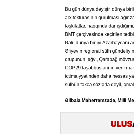
Bu gün dünya dəyişir, dünya birl
arxitekturasının qurulması ağır zə
təşkilatlar, haqqında danışdığımı
BMT çərçivəsində keçirilən tədbi
Bəli, dünya birliyi Azərbaycanı a
Əliyevin regional sülh gündəliy
qrupunun ləğvi, Qarabağ mövzusu
COP29 təşəbbüslərinin yeni mərhə
ictimaiyyətindən daha həssas yana
sülhün təkcə sözlərlə deyil, əmə
Əlibala Məhərrəmzadə, Milli Mə