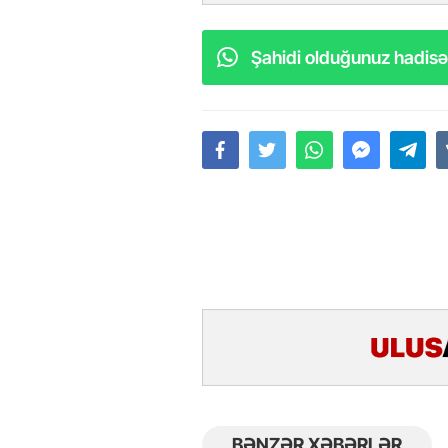
Şahidi olduğunuz hadisəl
BƏNZƏR XƏBƏRLƏR