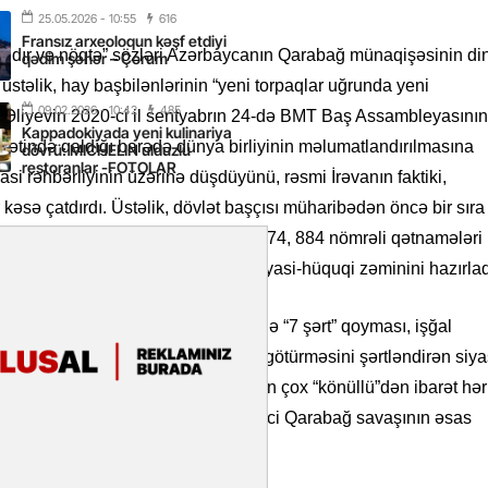
2026
- 16:43
25.05.2026
- 10:55
616
Fransız arxeoloqun kəşf etdiyi
 yarısında Türkiyəyə 25 milyondan
andır və nöqtə” sözləri Azərbaycanın Qarabağ münaqişəsinin di
qədim şəhər – Çorum
ist gəlib – FOTOLAR
 üstəlik, hay başbilənlərinin “yeni torpaqlar uğrunda yeni
09.02.2026
- 10:42
485
am Əliyevin 2020-ci il sentyabrın 24-də BMT Baş Assambleyasının
2026
- 15:31
Kappadokiyada yeni kulinariya
yətində qaldığı barədə dünya birliyinin məlumatlandırılmasına
dövrü: MICHELIN ulduzlu
ttəfiqlik mərhələsi: Azərbaycan və
restoranlar -FOTOLAR
tanı hansı imkanlar gözləyir? –
i rəhbərliyinin üzərinə düşdüyünü, rəsmi İrəvanın faktiki,
 kəsə çatdırdı. Üstəlik, dövlət başçısı müharibədən öncə bir sıra
əhlükəsizlik Şurasının 822, 853, 874, 884 nömrəli qətnamələri
2026
- 12:27
 deyərək hərbi əməliyyatların siyasi-hüquqi zəminini hazırlad
r Feyziyev: Azərbaycan ilə Mərkəzi
kələri arasında əlaqələr sürətlə
dir
lamağa çağırması, Azərbaycanın önünə “7 şərt” qoyması, işğal
disələr Vətən Müharibəsinin start götürməsini şərtləndirən siya
2026
- 10:28
irimiqyaslı hərbi təxribat, 10 mindən çox “könüllü”dən ibarət hər
in Egey sahilləri fərqli istirahət
çün kart-blanş verdi. Beləliklə, 2-ci Qarabağ savaşının əsas
i təqdim edir
2026
- 10:23