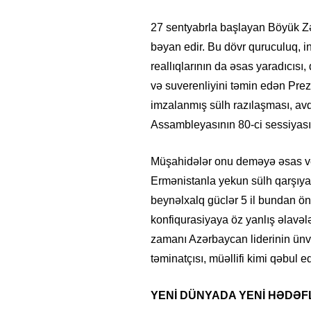
27 sentyabrla başlayan Böyük Zə
bəyan edir. Bu dövr quruculuq, i
reallıqlarının da əsas yaradıcıs
və suverenliyini təmin edən Prez
imzalanmış sülh razılaşması, av
Assambleyasının 80-ci sessiyası
Müşahidələr onu deməyə əsas veri
Ermənistanla yekun sülh qarşıya 
beynəlxalq güclər 5 il bundan ön
konfiqurasiyaya öz yanlış əlavəl
zamanı Azərbaycan liderinin ünvan
təminatçısı, müəllifi kimi qəbul
YENİ DÜNYADA YENİ HƏDƏ