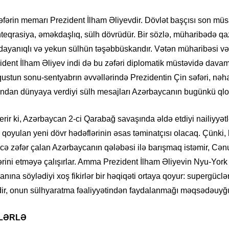
19.07.
fərin memarı Prezident İlham Əliyevdir. Dövlət başçısı son müs
Şuşa art
nteqrasiya, əməkdaşlıq, sülh dövrüdür. Bir sözlə, müharibədə qa
dialoq 
ı, dayanıqlı və yekun sülhün təşəbbüskarıdır. Vətən müharibəsi v
17.07.
ident İlham Əliyev indi də bu zəfəri diplomatik müstəvidə davam
Yeni dü
qustun sonu-sentyabrın əvvəllərində Prezidentin Çin səfəri, nə
Türkiyə
ndan dünyaya verdiyi sülh mesajları Azərbaycanın bugünkü qlob
15.07.
r ki, Azərbaycan 2-ci Qarabağ savaşında əldə etdiyi nailiyyətl
Albert R
təqdimat
qoyulan yeni dövr hədəflərinin əsas təminatçısı olacaq. Çünki,
cə zəfər çalan Azərbaycanın qələbəsi ilə barışmaq istəmir, Cənu
15.07.
ərini etməyə çalışırlar. Amma Prezident İlham Əliyevin Nyu-York
Türkiyə
ına söylədiyi xoş fikirlər bir həqiqəti ortaya qoyur: supergüclər
yaxşı d
 edir, onun sülhyaratma fəaliyyətindən faydalanmağı məqsədəuyğ
14.07.
FLƏRLƏ
Beynəlx