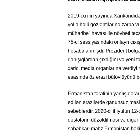
2019-cu ilin yayında Xankəndidə
yolla həlli gözləntilərinə zərbə 
müharibə” havası ilə növbəti təc
75-ci sessiyasındakı onlayn çıx
hesabalanmışdı. Prezident bölgəd
danışıqlardan çıxdığını və yeni t
xarici media orqanlarına verdiy
əsasında öz ərazi bütövlüyünü b
Ermənistan tərəfinin yanlış qərar
edilən ərazilərdə qanunsuz məsku
səbəblərdir. 2020-ci il iyulun 12
dəstələrin düzəldilməsi və digə
səbəbkarı məhz Ermənistan hakimi