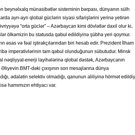
canın yeni statusu RƏY
şən beynəlxalq münasibətlər sisteminin bərpası, dünyanın sülh
2026
- 10:16
da ayrı-ayrı qlobal güclərin siyasi sifarişlərini yerinə yetirən
nyanı bir araya gətirən media
vriyyəyə “orta güclər” – Azərbaycan kimi dövlətlər daxil olur ki,
ə çevrilib – Tənzilə Rüstəmxanlı
lər ölkəmizin bu statusda qəbul edildiyinə şübhə yeri qoymur.
ın əsas və fəal iştirakçılarından biri hesab edir. Prezident İlham
2026
- 14:35
ribə imperativlərinin tam qəbul olunduğunun sübutudur. Minsk
can-Avropa münasibətlərinin yeni
nəqliyyat-enerji layihələrinə qlobal dəstək, Azərbaycanın
rxitekturası
m Əliyevin BMT-dəki çıxışının son mesajlarına dünya
dığı, ədalətin selektiv olmadığı, qanunun aliliyinə hörmət edildiy
2026
- 13:34
isə hamımızın ehtiyacı var.
r Feyziyev: “Şuşa Qlobal Media
mühüm beynəlxalq ictimai-siyasi
ir”
2026
- 10:46
rinizi Türkiyənin dəniz sahillərində
 kurortlarda keçirin -FOTOLAR