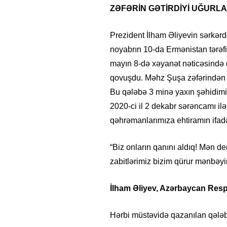
ZƏFƏRİN GƏTİRDİYİ UĞURL
Prezident İlham Əliyevin sərkər
noyabrın 10-da Ermənistan tərəfi
mayın 8-də xəyanət nəticəsində 
qovuşdu. Məhz Şuşa zəfərindən so
Bu qələbə 3 minə yaxın şəhidimizi
2020-ci il 2 dekabr sərəncamı i
qəhrəmanlarımıza ehtiramın ifadə
“Biz onların qanını aldıq! Mən 
zabitlərimiz bizim qürur mənbəyim
İlham Əliyev, Azərbaycan Resp
Hərbi müstəvidə qazanılan qələb