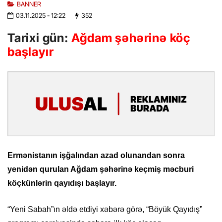
BANNER
03.11.2025
- 12:22
352
Tarixi gün:
Ağdam şəhərinə köç
başlayır
Ermənistanın işğalından azad olunandan sonra
yenidən qurulan Ağdam şəhərinə keçmiş məcburi
köçkünlərin qayıdışı başlayır.
“Yeni Sabah”ın əldə etdiyi xəbərə görə, “Böyük Qayıdış”