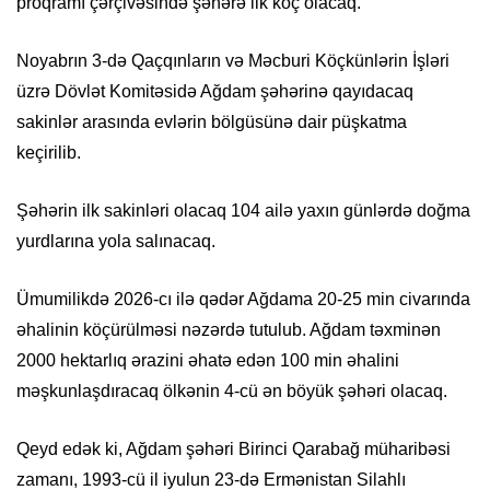
proqramı çərçivəsində şəhərə ilk köç olacaq.
Noyabrın 3-də Qaçqınların və Məcburi Köçkünlərin İşləri
üzrə Dövlət Komitəsidə Ağdam şəhərinə qayıdacaq
sakinlər arasında evlərin bölgüsünə dair püşkatma
keçirilib.
Şəhərin ilk sakinləri olacaq 104 ailə yaxın günlərdə doğma
yurdlarına yola salınacaq.
Ümumilikdə 2026-cı ilə qədər Ağdama 20-25 min civarında
əhalinin köçürülməsi nəzərdə tutulub. Ağdam təxminən
2000 hektarlıq ərazini əhatə edən 100 min əhalini
məşkunlaşdıracaq ölkənin 4-cü ən böyük şəhəri olacaq.
Qeyd edək ki, Ağdam şəhəri Birinci Qarabağ müharibəsi
zamanı, 1993-cü il iyulun 23-də Ermənistan Silahlı