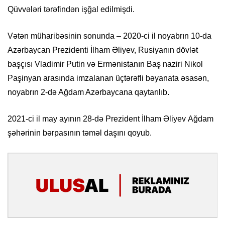
Qüvvələri tərəfindən işğal edilmişdi.
Vətən müharibəsinin sonunda – 2020-ci il noyabrın 10-da
Azərbaycan Prezidenti İlham Əliyev, Rusiyanın dövlət
başçısı Vladimir Putin və Ermənistanın Baş naziri Nikol
Paşinyan arasında imzalanan üçtərəfli bəyanata əsasən,
noyabrın 2-də Ağdam Azərbaycana qaytarılıb.
2021-ci il may ayının 28-də Prezident İlham Əliyev Ağdam
şəhərinin bərpasının təməl daşını qoyub.