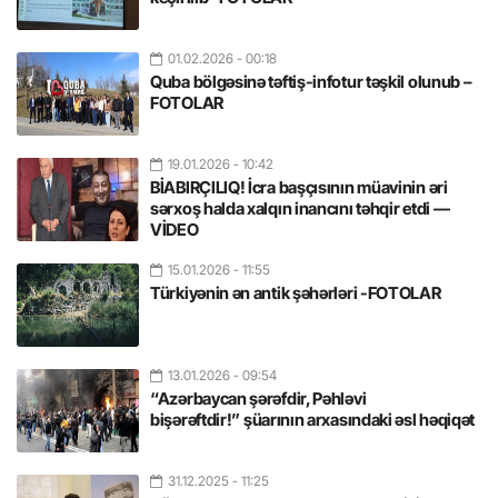
01.02.2026
- 00:18
Quba bölgəsinə təftiş-infotur təşkil olunub –
FOTOLAR
19.01.2026
- 10:42
BİABIRÇILIQ! İcra başçısının müavinin əri
sərxoş halda xalqın inancını təhqir etdi —
VİDEO
15.01.2026
- 11:55
Türkiyənin ən antik şəhərləri -FOTOLAR
13.01.2026
- 09:54
“Azərbaycan şərəfdir, Pəhləvi
bişərəftdir!” şüarının arxasındaki əsl həqiqət
31.12.2025
- 11:25