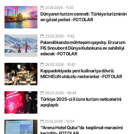
01.04.2026
- 11:42
Dünyanın turizm cənnəti: Türkiyə turizminin
ən gözəl yerləri -FOTOLAR
23.02.2026
- 11:42
Palandökəndə möhtəşəm qayıdış: Erzurum
FIS Snoubord Dünya Kubokuna ev sahibliyi
edəcək -FOTOLAR
09.02.2026
- 10:42
Kappadokiyada yeni kulinariya dövrü:
MICHELIN ulduzlu restoranlar -FOTOLAR
05.02.2026
- 09:44
Türkiyə 2025-ci il üzrə turizm nəticələrini
açıqlayıb
01.02.2026
- 12:54
“Arena Hotel Quba”da təqdimat mərasimi
keçirilib- FOTOLAR