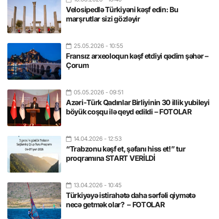
Velosipedlə Türkiyəni kəşf edin: Bu
marşrutlar sizi gözləyir
25.05.2026
- 10:55
Fransız arxeoloqun kəşf etdiyi qədim şəhər –
Çorum
05.05.2026
- 09:51
Azəri-Türk Qadınlar Birliyinin 30 illik yubileyi
böyük coşqu ilə qeyd edildi – FOTOLAR
14.04.2026
- 12:53
“Trabzonu kəşf et, şəfanı hiss et!” tur
proqramına START VERİLDİ
13.04.2026
- 10:45
Türkiyəyə istirahətə daha sərfəli qiymətə
necə getmək olar? – FOTOLAR