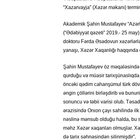
“Xazarvayja” (Xəzər məkanı) termin
Akademik Şahin Mustafayev “Azərba
(“Ədəbiyyat qəzeti” 2019.- 25 may)
doktoru Fərda Əsədovun xəzərlərl
yanaşı, Xəzər Xaqanlığı haqqında öz
Şahin Mustafayev öz məqaləsində ya
qurduğu və müasir tarixşünaslıqda 
öncəki qədim cahanşümul türk dövl
əngin çöllərini birləşdirib və bunu
sonuncu və təbii varisi olub. Təsadü
ərazisində Orxon çayı sahilində i
nəslinə mənsub olduğu halda, bu 
məhz Xəzər xaqanları olmuşlar. Xəz
də tarix səhnəsindən silinmişdir”.