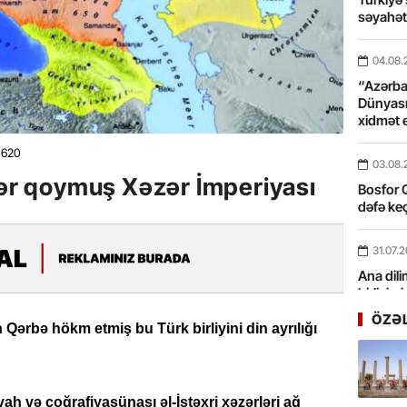
səyahə
04.08.
“Azərbay
Dünyası
xidmət 
620
03.08.
lər qoymuş Xəzər İmperiyası
Bosfor Q
dəfə keç
31.07.
Ana dili
birliyim
Rüstəmx
ÖZƏ
ərbə hökm etmiş bu Türk birliyini din ayrılığı
31.07.
Tarixin 
ah və coğrafiyaşünası əl-İstəxri xəzərləri ağ