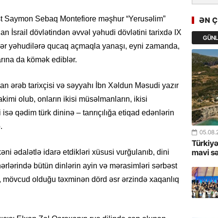
GoTürkiy
Awards 
nalist Saymon Sebaq Montefiore məşhur “Yerusəlim”
ƏN 
-FOTOL
lan İsrail dövlətindən əvvəl yəhudi dövlətini tarixdə IX
GÜN
rlər yəhudilərə qucaq açmaqla yanaşı, eyni zamanda,
23.07.
rına da kömək ediblər.
Türkiyə 
istiqam
ılan ərəb tarixçisi və səyyahı İbn Xəldun Məsudi yazır
23.07.
kimi olub, onların ikisi müsəlmanların, ikisi
“İlham Ə
iri isə qədim türk dininə – tanrıçılığa etiqad edənlərin
Azərbay
.
mərhələ
05.08.
Türkiyə
22.07.
mavi s
i ədalətlə idarə etdikləri xüsusi vurğulanıb, dini
YAP Səba
ərlərində bütün dinlərin ayin və mərasimləri sərbəst
Günü q
ki, mövcud olduğu təxminən dörd əsr ərzində xaqanlıq
22.07.
Deputat