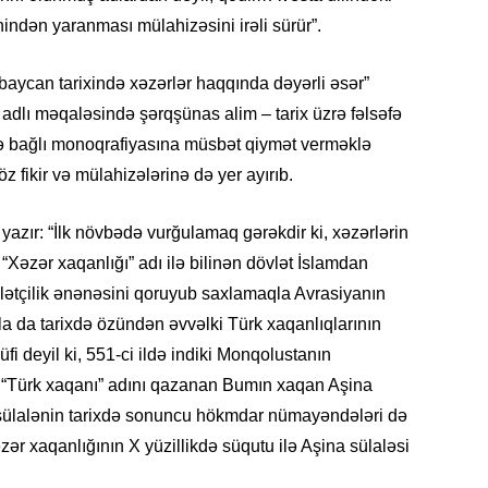
19.07.
indən yaranması mülahizəsini irəli sürür”.
Şuşa art
dialoq 
ycan tarixində xəzərlər haqqında dəyərli əsər”
 adlı məqaləsində şərqşünas alim – tarix üzrə fəlsəfə
17.07.
ə bağlı monoqrafiyasına müsbət qiymət verməklə
Yeni dü
 fikir və mülahizələrinə də yer ayırıb.
Türkiyə
15.07.
zır: “İlk növbədə vurğulamaq gərəkdir ki, xəzərlərin
Albert R
“Xəzər xaqanlığı” adı ilə bilinən dövlət İslamdan
təqdimat
ətçilik ənənəsini qoruyub saxlamaqla Avrasiyanın
nla da tarixdə özündən əvvəlki Türk xaqanlıqlarının
15.07.
fi deyil ki, 551-ci ildə indiki Monqolustanın
Türkiyə
yaxşı d
lk “Türk xaqanı” adını qazanan Bumın xaqan Aşina
sülalənin tarixdə sonuncu hökmdar nümayəndələri də
14.07.
ər xaqanlığının X yüzillikdə süqutu ilə Aşina sülaləsi
Beynəlx