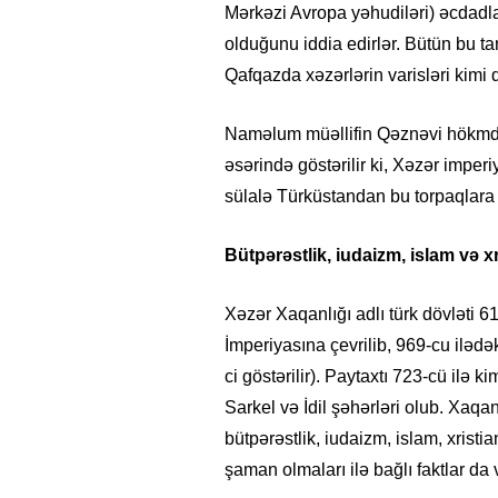
Mərkəzi Avropa yəhudiləri) əcdadla
olduğunu iddia edirlər. Bütün bu tari
Qafqazda xəzərlərin varisləri kimi q
Naməlum müəllifin Qəznəvi hökmd
əsərində göstərilir ki, Xəzər impe
sülalə Türküstandan bu torpaqlara 
Bütpərəstlik, iudaizm, islam və xr
Xəzər Xaqanlığı adlı türk dövləti 
İmperiyasına çevrilib, 969-cu iləd
ci göstərilir). Paytaxtı 723-cü ilə
Sarkel və İdil şəhərləri olub. Xaqanl
bütpərəstlik, iudaizm, islam, xristia
şaman olmaları ilə bağlı faktlar da 