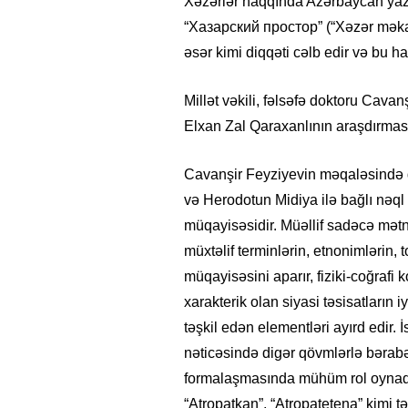
Xəzərlər haqqında Azərbaycan yazı
“Хазарский простор” (“Xəzər məkanı
əsər kimi diqqəti cəlb edir və bu ha
Millət vəkili, fəlsəfə doktoru Cava
Elxan Zal Qaraxanlının araşdırmas
Cavanşir Feyziyevin məqaləsində de
və Herodotun Midiya ilə bağlı nəql e
müqayisəsidir. Müəllif sadəcə mətn
müxtəlif terminlərin, etnonimlərin, t
müqayisəsini aparır, fiziki-coğrafi k
50
424
20.06.2026
- 11:12
749
xarakterik olan siyasi təsisatların i
 ilə bağlı görüləcək işlər
“Azərbaycan onların çirkin oyun
DEO
pozdu”- VİDEO
təşkil edən elementləri ayırd edir. İ
nəticəsində digər qövmlərlə bərab
formalaşmasında mühüm rol oynadı
“Atropatkan”, “Atropatetena” kimi t