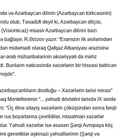
Azərbay
ndə və Azərbaycan dilinin (Azərbaycan türkcəsinin)
14.07.
lu olub. Təsadüfi deyil ki, Azərbaycan dilçisi,
Şuşa dü
mərkəzin
 (Visiontv.az) müasir Azərbaycan dilinin bəzi
yazır
ə bağlayır. R.Əzizov yazır: “Eramızın ilk əsrlərindən
dan mütəmadi olaraq Qafqaz Albaniyası ərazisinə
13.07.
xəzər-ərəb müharibələrinin əksəriyyəti də məhz
Azərbay
siyasi a
. Bunların nəticəsində xəzərlərin bir hissəsi tədricən
ışdır”.
13.07.
Cavanşi
ərbaycanlıların dostluğu – Xəzərlərin tarixi mirası”
Forumu 
q Montefiorenin “…yəhudi dövlətini tarixdə IX əsrdə
hadisəd
rir: “Üç dinə sitayiş xəzərlərin çöküşündən sonra fərqli
13.07.
lər rus boyarlarına çevrildilər, müsəlman xəzərlər
İstirahə
ldılar. Yəhudi xəzərlər isə əsasən Şərqi Avropaya köç
olan bu
imi genetiklər əşkinazi yəhudilərinin (Şərqi və