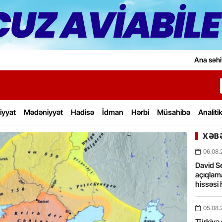
Ana səhi
iyyat
Mədəniyyət
Hadisə
İdman
Hərbi
Müsahibə
Analiti
XƏBƏ
06.08.
David Se
açıqlama
hissəsi 
05.08.
Türkiyə 