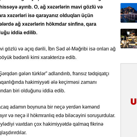
31.07.
 hissəyə ayırıb. O, ağ xəzərlərin mavi gözlü və
İlin ilk
qara xəzərləri isə qarayanız olduqları üçün
çox tur
bələrdə ağ xəzərlərin hökmdar sinfinə, qara
uğu iddia edilib.
31.07.
Yeni mü
Qırğızıs
i gözlü və açıq dərili, İbn Səd əl-Məğribi isə onları ağ
ŞƏRH
 böyük bədənli kimi xarakterizə edib.
31.07.
Şərqdən gələn türklər” adlandırıb, fransız tədqiqatçı
Cavanşi
aqanlığında hakimiyyəti ələ keçirməsi zamanı
Asiya öl
inkişaf e
ından biri olduğunu iddia edib.
30.07.
lacaq adamın boynuna bir neçə yerdən kəmənd
Türkiyən
yır və neçə il hökmranlıq edə biləcəyini soruşurdular.
təcrübəs
lədiyi vaxtdan çox hakimiyyətdə qalmaq fikrinə
aşdırırdılar.
27.07.