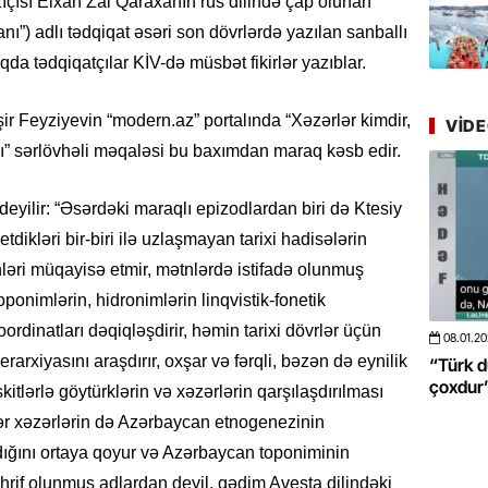
çısı Elxan Zal Qaraxanın rus dilində çap olunan
Azərbay
yer tutu
”) adlı tədqiqat əsəri son dövrlərdə yazılan sanballı
qda tədqiqatçılar KİV-də müsbət fikirlər yazıblar.
22.07.
“Əkinçi
nşir Feyziyevin “modern.az” portalında “Xəzərlər kimdir,
VID
mühitin
ı” sərlövhəli məqaləsi bu baxımdan maraq kəsb edir.
21.07.
yilir: “Əsərdəki maraqlı epizodlardan biri də Ktesiy
Tənzilə R
mətbuat
tdikləri bir-biri ilə uzlaşmayan tarixi hadisələrin
ləri müqayisə etmir, mətnlərdə istifadə olunmuş
20.07.
oponimlərin, hidronimlərin linqvistik-fonetik
Cavanşi
oordinatları dəqiqləşdirir, həmin tarixi dövrlər üçün
Üstellə
14.05.2026
- 10:58
347
08.01.2026
- 10
yerarxiyasını araşdırır, oxşar və fərqli, bəzən də eynilik
unu
“ABŞ və Qərb Çinin daha da böyüməsini
“Türk dünyas
istəmir”- VİDEO
çoxdur” -V
20.07.
skitlərlə göytürklərin və xəzərlərin qarşılaşdırılması
Türkiyə
ər xəzərlərin də Azərbaycan etnogenezinin
Antalya
ğını ortaya qoyur və Azərbaycan toponiminin
turistlər
əhrif olunmuş adlardan deyil, qədim Avesta dilindəki