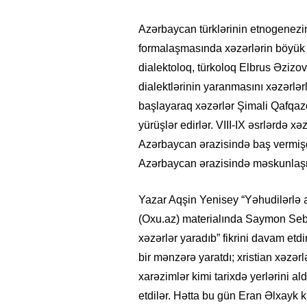
Azərbaycan türklərinin etnogenezi
formalaşmasında xəzərlərin böyük ro
dialektoloq, türkoloq Elbrus Əzizov
dialektlərinin yaranmasını xəzərlərl
başlayaraq xəzərlər Şimali Qafqaz
yürüşlər edirlər. VIII-IX əsrlərdə 
Azərbaycan ərazisində baş vermişdi
Azərbaycan ərazisində məskunlaşm
Yazar Aqşin Yenisey “Yəhudilərlə az
(Oxu.az) materialında Saymon Seba
xəzərlər yaradıb” fikrini davam etdi
bir mənzərə yaratdı; xristian xəzər
xarəzimlər kimi tarixdə yerlərini a
etdilər. Hətta bu gün Eran Əlxayk k