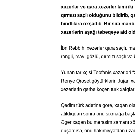
xəzərlər və qara xəzərlər kimi iki
qırmızı saçlı olduğunu bildirib, 
hindlilərə oxşadıb. Bir sıra mən
xəzərlərin aşağı təbəqəyə aid old
İbn Rəbbihi xəzərlər qara saçlı, mav
rəngli, mavi gözlü, qırmızı saçlı və
Yunan tarixçisi Teofanis xəzərləri “
Renye Qroset göytürklərin Jujan x
xəzərlərin qərbə köçən türk xalqlar
Qədim türk adətinə görə, xaqan o
atıldıqdan sonra onu sıxmağa başla
Əgər xaqan bu mərasim zamanı söy
düşərdisə, onu hakimiyyətdən uzaql