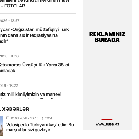
t – FOTOLAR
2026
- 12:57
can-Qırğızıstan müttəfiqliyi Türk
nın daha sıx inteqrasiyasına
edir”
2026
- 10:18
itələrarası Üzgüçülük Yarışı 38-ci
iriləcək
2026
- 18:22
miz milli kimliyimizin və mənəvi
izin əsas dayağıdır – Tənzilə
anlı
L XƏBƏRLƏR
10.06.2026
- 10:40
1204
2026
- 16:58
Velosipedlə Türkiyəni kəşf edin: Bu
axarını yalnız böyük liderlər dəyişir
marşrutlar sizi gözləyir