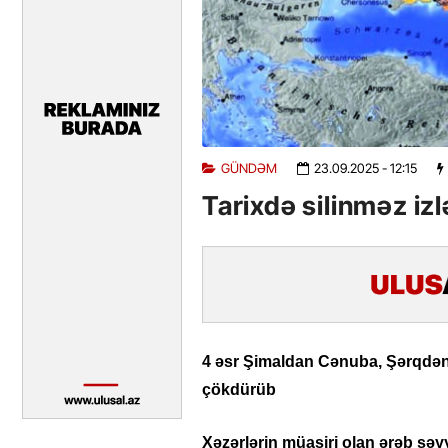
GÜNDƏM
23.09.2025
- 12:15
Tarixdə silinməz iz
4 əsr Şimaldan Cənuba, Şərqdən Q
çökdürüb
Xəzərlərin müasiri olan ərəb səyy