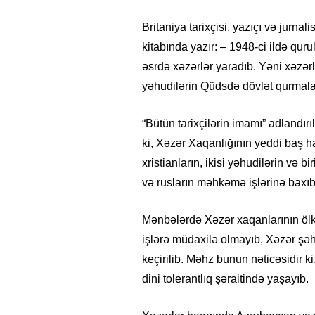
Britaniya tarixçisi, yazıçı və jur
kitabında yazır: – 1948-ci ildə quru
əsrdə xəzərlər yaradıb. Yəni xəzə
yəhudilərin Qüdsdə dövlət qurmala
“Bütün tarixçilərin imamı” adlandır
ki, Xəzər Xaqanlığının yeddi baş ha
xristianların, ikisi yəhudilərin və b
və rusların məhkəmə işlərinə baxıb
Mənbələrdə Xəzər xaqanlarının ölkən
işlərə müdaxilə olmayıb, Xəzər şəh
keçirilib. Məhz bunun nəticəsidir 
dini tolerantlıq şəraitində yaşayıb.