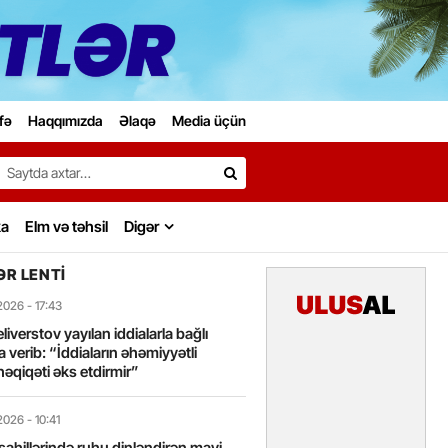
fə
Haqqımızda
Əlaqə
Media üçün
Search…
ka
Elm və təhsil
Digər
R LENTI
2026
- 17:43
liverstov yayılan iddialarla bağlı
 verib: “İddiaların əhəmiyyətli
həqiqəti əks etdirmir”
2026
- 10:41
sahillərində ruhu dinləndirən mavi