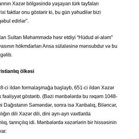
rının Xəzər bölgəsində yaşayan türk tayfaları
11.07.2
xi faktlar onu göstərir ki, bu gün yəhudilər bizi
“İndiki
mənada 
əbul edirlər”.
10.07.
arı Sultan Məhəmmədə həsr etdiyi “Hüdud əl-aləm”
Ankara 
riyasının hökmdarları Ansa sülaləsinə mənsubdur və bu
diploma
gəlib.
Deputa
08.07.
istianlıq ölkəsi
Kapadoki
və Atçıl
618-ci ildən formalaşmağa başlayb, 651-ci ildən Xəzər
olundu
ək fəaliyyət göstərib. (Bəzi mənbələrdə bu rəqəm 1048-
 kimi Dağıstanın Səməndər, sonra isə Xanbalıq, Biləncər,
07.07.
ığın dili Xəzər dili, dini ayrı-ayrı vaxtlarda
NATO-nu
ola bilə
nlıq, tanrıçılıq idi. Mənbələrdə xəzərlərin bir hissəsinin
var.
07.07.