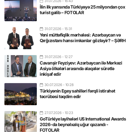
31.07.2026
- 16:43
İlin ilk yarısında Türkiyəyə 25 milyondan çox
turist gəlib – FOTOLAR
31.07.2026
- 15:31
Yeni müttəfiqlik mərhələsi: Azərbaycan və
Qırğızıstanı hansı imkanlar gözləyir? – ŞƏRH
31.07.2026
- 12:27
Cavanşir Feyziyev: Azərbaycan ilə Mərkəzi
Asiya ölkələri arasında əlaqələr sürətlə
inkişaf edir
30.07.2026
- 10:28
Türkiyənin Egey sahilləri fərqli istirahət
təcrübəsi təqdim edir
27.07.2026
- 10:23
GoTürkiye layihələri US International Awards
2026-da beynəlxalq uğur qazandı -
FOTOLAR