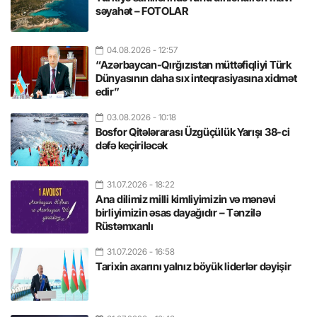
səyahət – FOTOLAR
04.08.2026
- 12:57
“Azərbaycan-Qırğızıstan müttəfiqliyi Türk
Dünyasının daha sıx inteqrasiyasına xidmət
edir”
03.08.2026
- 10:18
Bosfor Qitələrarası Üzgüçülük Yarışı 38-ci
dəfə keçiriləcək
31.07.2026
- 18:22
Ana dilimiz milli kimliyimizin və mənəvi
birliyimizin əsas dayağıdır – Tənzilə
Rüstəmxanlı
31.07.2026
- 16:58
Tarixin axarını yalnız böyük liderlər dəyişir