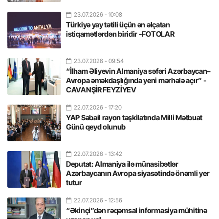
23.07.2026
- 10:08
Türkiyə yay tətili üçün ən əlçatan
istiqamətlərdən biridir -FOTOLAR
23.07.2026
- 09:54
“İlham Əliyevin Almaniya səfəri Azərbaycan–
Avropa əməkdaşlığında yeni mərhələ açır” -
CAVANŞİR FEYZİYEV
22.07.2026
- 17:20
YAP Səbail rayon təşkilatında Milli Mətbuat
Günü qeyd olunub
22.07.2026
- 13:42
Deputat: Almaniya ilə münasibətlər
Azərbaycanın Avropa siyasətində önəmli yer
tutur
22.07.2026
- 12:56
“Əkinçi”dən rəqəmsal informasiya mühitinə