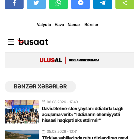
BƏNZƏR XƏBƏRLƏR
06.08.2026
- 17:43
David Seliverstov yayılan iddialarla bağlı
açıqlama verib: “İddiaların əhəmiyyətli
hissəsi həqiqəti əks etdirmir”
05.08.2026
- 10:41
Türkiyə sahillərində ruhu dinləndirən mavi