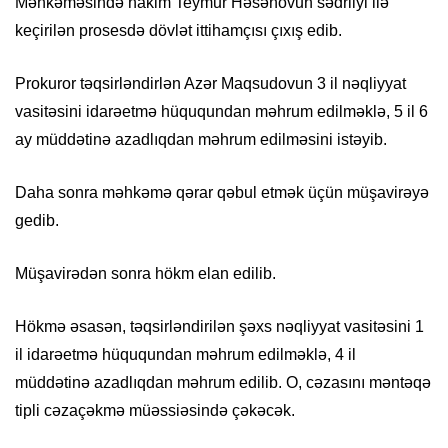
Məhkəməsində hakim Teymur Həsənovun sədrliyi ilə
keçirilən prosesdə dövlət ittihamçısı çıxış edib.
Prokuror təqsirləndirlən Azər Maqsudovun 3 il nəqliyyat
vasitəsini idarəetmə hüququndan məhrum edilməklə, 5 il 6
ay müddətinə azadlıqdan məhrum edilməsini istəyib.
Daha sonra məhkəmə qərar qəbul etmək üçün müşavirəyə
gedib.
Müşavirədən sonra hökm elan edilib.
Hökmə əsasən, təqsirləndirilən şəxs nəqliyyat vasitəsini 1
il idarəetmə hüququndan məhrum edilməklə, 4 il
müddətinə azadlıqdan məhrum edilib. O, cəzasını məntəqə
tipli cəzaçəkmə müəssiəsində çəkəcək.