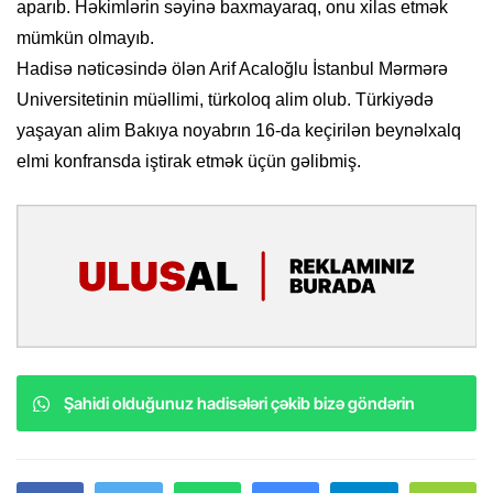
aparıb. Həkimlərin səyinə baxmayaraq, onu xilas etmək
mümkün olmayıb.
Hadisə nəticəsində ölən Arif Acaloğlu İstanbul Mərmərə
Universitetinin müəllimi, türkoloq alim olub. Türkiyədə
yaşayan alim Bakıya noyabrın 16-da keçirilən beynəlxalq
elmi konfransda iştirak etmək üçün gəlibmiş.
Şahidi olduğunuz hadisələri çəkib bizə göndərin