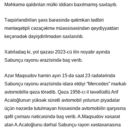
Məhkəmə qaldırılan mülki iddianı baxılmamış saxlayıb.
Təqsirləndirilən şəxs barəsində qətimkan tədbiri
məntəqətipli cəzaçəkmə müəssisəsindən qeydiyyatdan
keçənədək dəyişdirilmədən saxlanılıb.
Xatırladaq ki, yol qəzası 2023-cü ilin noyabr ayında
Sabunçu rayonu ərazisində baş verib.
Azər Maqsudov həmin ayın 15-də saat 23 radələrində
Sabunçu rayonu ərazisində idarə etdiyi “Mercedes” markalı
avtomobillə qəza törədib. Qəza 1956-cı il təvəllüdlü Arif
Acaloğlunun yüksək sürətli avtomobil yolunun piyadalar
üçün nəzərdə tutulmayan hissəsində avtomobilin qarşısına
qəfil çıxması nəticəsində baş verib. A.Maqsudov xəsarət
alan A.Acaloğlunu dərhal Sabunçu rayon xəstəxanasına