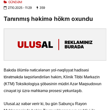
GÜNDƏM
27.10.2025
- 11:29
359
Tanınmış həkimə hökm oxundu
Bakıda ölümlə nəticələnən yol-nəqliyyat hadisəsi
törətməkdə təqsirləndirilən həkim, Klinik Tibbi Mərkəzin
(KTM) Toksikologiya şöbəsinin müdiri Azər Maqsudovun
cinayət işi üzrə məhkəmə prosesi yekunlaşıb.
Ulusal.az xəbər verir ki, bu gün Sabunçu Rayon