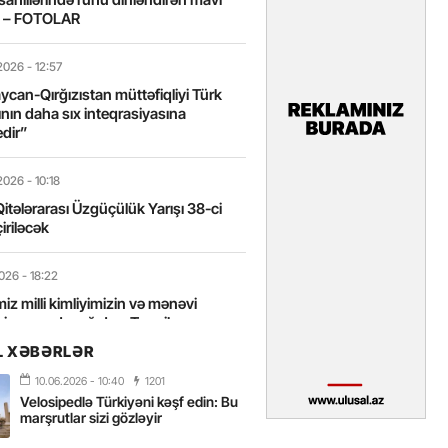
t – FOTOLAR
2026
- 12:57
can-Qırğızıstan müttəfiqliyi Türk
nın daha sıx inteqrasiyasına
edir”
2026
- 10:18
itələrarası Üzgüçülük Yarışı 38-ci
iriləcək
2026
- 18:22
miz milli kimliyimizin və mənəvi
izin əsas dayağıdır – Tənzilə
anlı
L XƏBƏRLƏR
10.06.2026
- 10:40
1201
2026
- 16:58
Velosipedlə Türkiyəni kəşf edin: Bu
axarını yalnız böyük liderlər dəyişir
marşrutlar sizi gözləyir