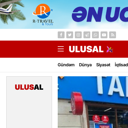
Gündəm
Dünya
Siyasət
İqtisad