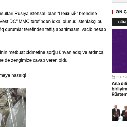
GoTürkiy
Awards 
ƏN 
hsulları Rusiya istehsalı olan “Нежный” brendinə
-FOTOL
st DC” MMC tərəfindən idxal olunur. İstehlakçı bu
GÜN
23.07.
afiq qurumlar tərəfindən təftiş aparılmasını vacib hesab
Türkiyə 
istiqam
sinin mətbuat xidmətinə sorğu ünvanladıq və ardınca
23.07.
nə də zəngimizə cavab verən oldu.
“İlham Ə
Azərbay
mərhələ
tməyə hazırıq!
31.07.
Ana dil
22.07.
birliyi
Rüstəm
YAP Səba
Günü q
22.07.
Deputat