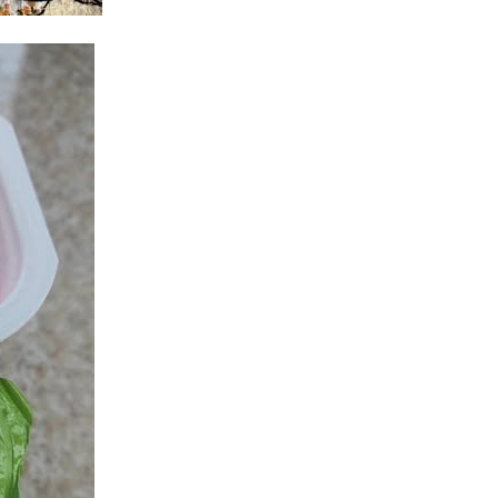
19.07.
Şuşa art
dialoq 
17.07.
Yeni dü
Türkiyə
15.07.
Albert R
təqdimat
15.07.
Türkiyə
yaxşı d
14.07.
Beynəlx