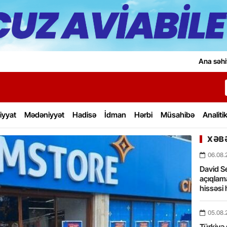
Ana səhi
iyyat
Mədəniyyət
Hadisə
İdman
Hərbi
Müsahibə
Analiti
XƏBƏ
06.08.
David Se
açıqlama
hissəsi 
05.08.
Türkiyə 