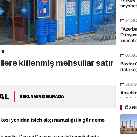
səyahə
04.08.
“Azərbay
Dünyası
xidmət 
216
03.08.
ərə kiflənmiş məhsullar satır
Bosfor Q
dəfə keç
31.07.
Ana dili
birliyim
Rüstəmx
ÖZƏ
31.07.
əsi yenidən istehlakçı narazılığı ilə gündəmə
Tarixin 