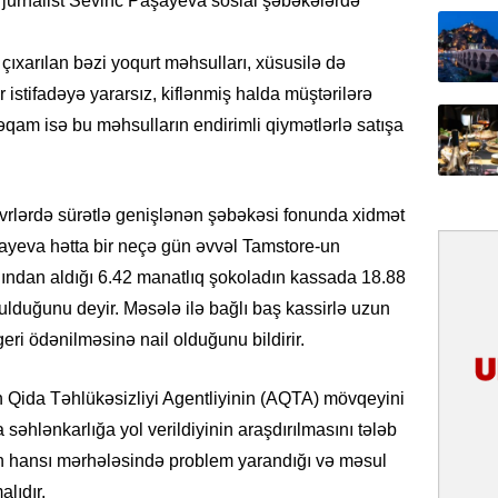
ə jurnalist Sevinc Paşayeva sosial şəbəkələrdə
31.07.
İlin ilk
çıxarılan bəzi yoqurt məhsulları, xüsusilə də
çox tur
stifadəyə yararsız, kiflənmiş halda müştərilərə
əqam isə bu məhsulların endirimli qiymətlərlə satışa
31.07.
Yeni mü
Qırğızıs
ŞƏRH
 dövrlərdə sürətlə genişlənən şəbəkəsi fonunda xidmət
şayeva hətta bir neçə gün əvvəl Tamstore-un
31.07.
alından aldığı 6.42 manatlıq şokoladın kassada 18.88
Cavanşi
Asiya öl
lduğunu deyir. Məsələ ilə bağlı baş kassirlə uzun
inkişaf e
ri ödənilməsinə nail olduğunu bildirir.
30.07.
n Qida Təhlükəsizliyi Agentliyinin (AQTA) mövqeyini
Türkiyən
təcrübəs
 səhlənkarlığa yol verildiyinin araşdırılmasını tələb
”nin hansı mərhələsində problem yarandığı və məsul
27.07.
lıdır.