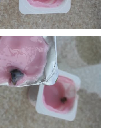
11.07.2
“İndiki
mənada 
10.07.
Ankara 
diploma
Deputa
08.07.
Kapadoki
və Atçıl
olundu
07.07.
NATO-nu
ola bilə
07.07.