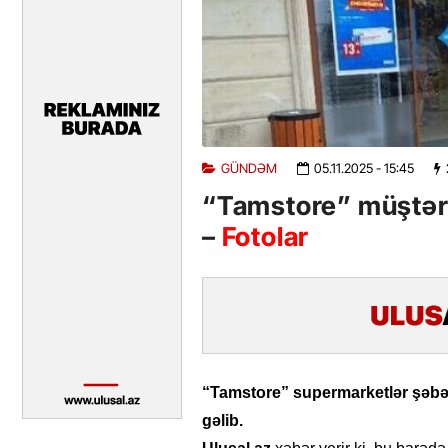
GÜNDƏM
05.11.2025
- 15:45
“Tamstore” müştəril
–
Fotolar
“Tamstore” supermarketlər şəbək
gəlib.