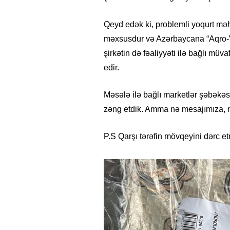
Qeyd edək ki, problemli yoqurt mə
məxsusdur və Azərbaycana “Aqro-Ve
şirkətin də fəaliyyəti ilə bağlı müv
edir.
Məsələ ilə bağlı marketlər şəbəkə
zəng etdik. Amma nə mesajımıza, 
P.S Qarşı tərəfin mövqeyini dərc e