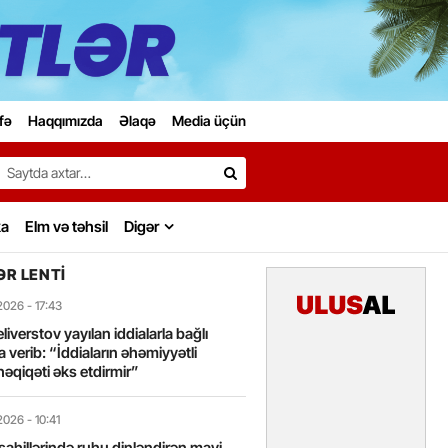
fə
Haqqımızda
Əlaqə
Media üçün
Search…
ka
Elm və təhsil
Digər
R LENTI
2026
- 17:43
liverstov yayılan iddialarla bağlı
 verib: “İddiaların əhəmiyyətli
həqiqəti əks etdirmir”
2026
- 10:41
sahillərində ruhu dinləndirən mavi