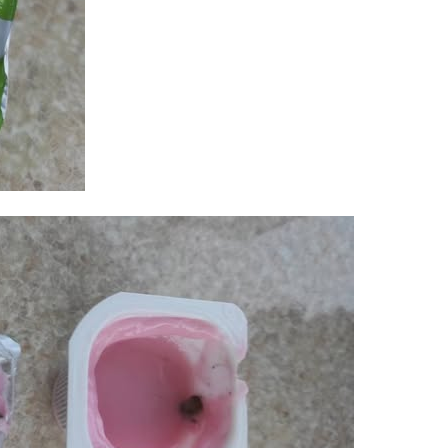
Azərbay
14.07.
Şuşa dü
mərkəzin
yazır
13.07.
Azərbay
siyasi a
13.07.
Cavanşi
Forumu 
hadisəd
13.07.
İstirahə
olan bu