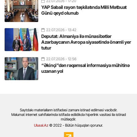
22.07.2026
- 17:20
YAP Səbail rayon təşkilatında Milli Mətbuat
Günü qeyd olunub
22.07.2026
- 13:42
Deputat: Almaniya ilə münasibətlər
Azərbaycanın Avropa siyasətində önəmli yer
tutur
22.07.2026
- 12:56
“Əkinçi”dən rəqəmsal informasiya mühitinə
uzanan yol
Saytdakı materialların istifadəsi zamanı istinad edilməsi vacibdir.
Məlumat internet səhifələrində istifadə edildikdə hiperlink vasitəsi ilə istinad
mütləqdir.
Ulusal.Az
© 2022 - Bütün hüquqları qorunur.