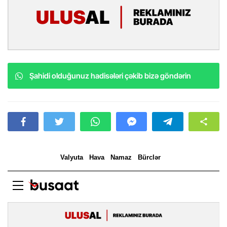
Şahidi olduğunuz hadisələri çəkib bizə göndərin