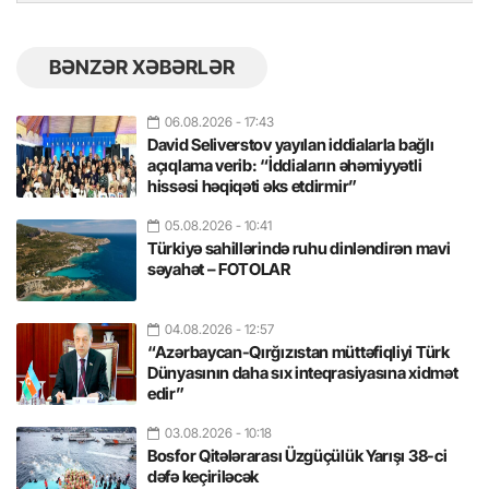
BƏNZƏR XƏBƏRLƏR
06.08.2026
- 17:43
David Seliverstov yayılan iddialarla bağlı
açıqlama verib: “İddiaların əhəmiyyətli
hissəsi həqiqəti əks etdirmir”
05.08.2026
- 10:41
Türkiyə sahillərində ruhu dinləndirən mavi
səyahət – FOTOLAR
04.08.2026
- 12:57
“Azərbaycan-Qırğızıstan müttəfiqliyi Türk
Dünyasının daha sıx inteqrasiyasına xidmət
edir”
03.08.2026
- 10:18
Bosfor Qitələrarası Üzgüçülük Yarışı 38-ci
dəfə keçiriləcək