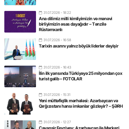
31.07.2026
- 18:22
Ana dilimiz milli kimliyimizin və mənəvi
birliyimizin əsas dayağıdır – Tənzilə
Rüstəmxanlı
31.07.2026
- 16:58
Tarixin axarını yalnız böyük liderlər dəyişir
31.07.2026
- 16:43
İlin ilk yarısında Türkiyəyə 25 milyondan çox
turist gəlib – FOTOLAR
31.07.2026
- 15:31
Yeni müttəfiqlik mərhələsi: Azərbaycan və
Qırğızıstanı hansı imkanlar gözləyir? – ŞƏRH
31.07.2026
- 12:27
Cavanşir Feyziyev: Azərbaycan ilə Mərkəzi