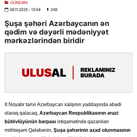
GÜNDƏM
06.11.2025
- 13:54
248
Şuşa şəhəri Azərbaycanın ən
qədim və dəyərli mədəniyyət
mərkəzlərindən biridir
8 Noyabr tarixi Azərbaycan xalqının yaddaşında əbədi
olaraq qalacaq,
Azərbaycan Respublikasının ərazi
bütövlüyünün bərpası
istiqamətində qazanılan
möhtəşəm Qələbənin,
Şuşa şəhərinin azad olunmasının