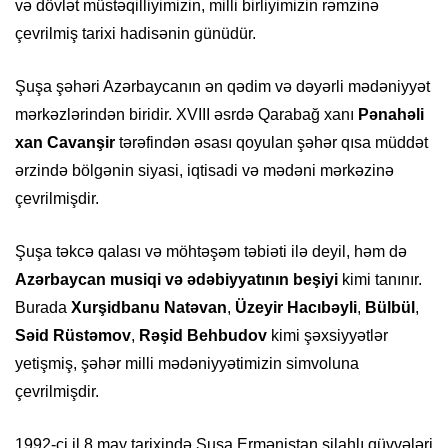
və dövlət müstəqilliyimizin, milli birliyimizin rəmzinə
çevrilmiş tarixi hadisənin günüdür.
Şuşa şəhəri Azərbaycanın ən qədim və dəyərli mədəniyyət
mərkəzlərindən biridir. XVIII əsrdə Qarabağ xanı
Pənahəli
xan Cavanşir
tərəfindən əsası qoyulan şəhər qısa müddət
ərzində bölgənin siyasi, iqtisadi və mədəni mərkəzinə
çevrilmişdir.
Şuşa təkcə qalası və möhtəşəm təbiəti ilə deyil, həm də
Azərbaycan musiqi və ədəbiyyatının beşiyi
kimi tanınır.
Burada
Xurşidbanu Natəvan
,
Üzeyir Hacıbəyli
,
Bülbül
,
Səid Rüstəmov
,
Rəşid Behbudov
kimi şəxsiyyətlər
yetişmiş, şəhər milli mədəniyyətimizin simvoluna
çevrilmişdir.
1992-ci il 8 may tarixində Şuşa Ermənistan silahlı qüvvələri