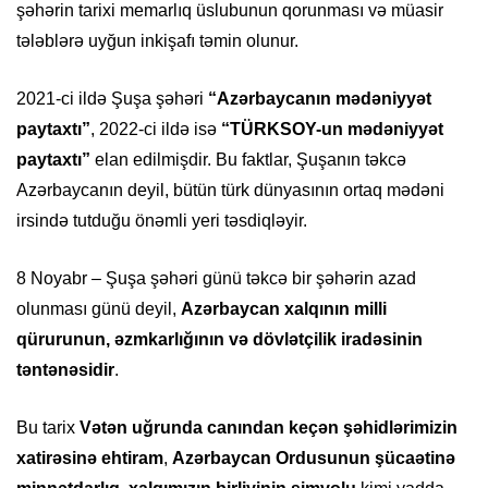
şəhərin tarixi memarlıq üslubunun qorunması və müasir
tələblərə uyğun inkişafı təmin olunur.
2021-ci ildə Şuşa şəhəri
“Azərbaycanın mədəniyyət
paytaxtı”
, 2022-ci ildə isə
“TÜRKSOY-un mədəniyyət
paytaxtı”
elan edilmişdir. Bu faktlar, Şuşanın təkcə
Azərbaycanın deyil, bütün türk dünyasının ortaq mədəni
irsində tutduğu önəmli yeri təsdiqləyir.
8 Noyabr – Şuşa şəhəri günü təkcə bir şəhərin azad
olunması günü deyil,
Azərbaycan xalqının milli
qürurunun, əzmkarlığının və dövlətçilik iradəsinin
təntənəsidir
.
Bu tarix
Vətən uğrunda canından keçən şəhidlərimizin
xatirəsinə ehtiram
,
Azərbaycan Ordusunun şücaətinə