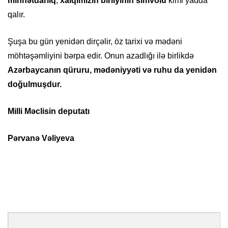
minnətdarlıq
,
xalqımızın birliyinin simvolu
kimi yadda
qalır.
Şuşa bu gün yenidən dirçəlir, öz tarixi və mədəni
möhtəşəmliyini bərpa edir. Onun azadlığı ilə birlikdə
Azərbaycanın qüruru, mədəniyyəti və ruhu da yenidən
doğulmuşdur.
Milli Məclisin deputatı
Pərvanə Vəliyeva