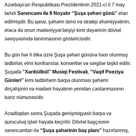
Azərbaycan Respublikası Prezidentinin 2021-ci il 7 may
tarixli
Sərəncamı ilə 8 Noyabr “Şuşa şəhəri günü”
elan
edilmişdir. Bu qərar, şəhərin tarixi və strateji əhəmiyyətinin,
eləcə də onun mədəniyyət beşiyi kimi dəyərinin dövlət
səviyyəsində tanınmasının göstəricisidir.
Bu gün hər il ölkə üzrə Şuşa şəhəri gününə həsr olunmuş
tədbirlər, elmi konfranslar, konsertlər və sərgilər təşkil edilir.
Şuşada
“Xarıbülbül” Musiqi Festivalı
,
“Vaqif Poeziya
Günləri”
kimi tədbirlərin bərpa olunması şəhərin
dirçəlişinin və mədəni həyatının yenidən canlanmasının
bariz nümunəsidir.
Azadlıqdan sonra Şuşada genişmiqyaslı bərpa və
quruculuq işləri həyata keçirilir. Dövlət başçısının
sərəncamları ilə
“Şuşa şəhərinin baş planı”
hazırlanmış,