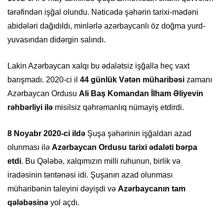
tərəfindən işğal olundu. Nəticədə şəhərin tarixi-mədəni
abidələri dağıdıldı, minlərlə azərbaycanlı öz doğma yurd-
yuvasından didərgin salındı.
Lakin Azərbaycan xalqı bu ədalətsiz işğalla heç vaxt
barışmadı. 2020-ci il
44 günlük Vətən müharibəsi
zamanı
Azərbaycan Ordusu
Ali Baş Komandan İlham Əliyevin
rəhbərliyi ilə
misilsiz qəhrəmanlıq nümayiş etdirdi.
8 Noyabr 2020-ci ildə
Şuşa şəhərinin işğaldan azad
olunması ilə
Azərbaycan Ordusu tarixi ədaləti bərpa
etdi
. Bu Qələbə, xalqımızın milli ruhunun, birlik və
iradəsinin təntənəsi idi. Şuşanın azad olunması
müharibənin taleyini dəyişdi və
Azərbaycanın tam
qələbəsinə
yol açdı.