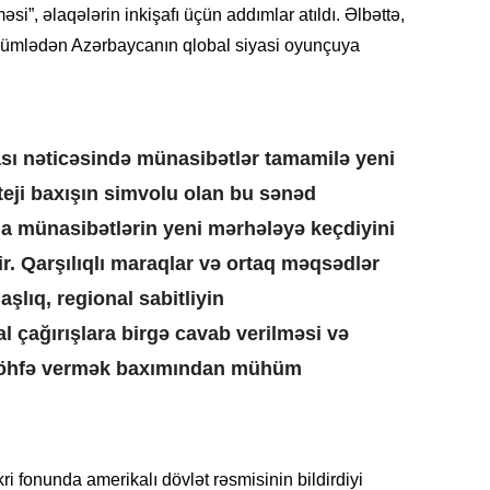
əsi”, əlaqələrin inkişafı üçün addımlar atıldı. Əlbəttə,
19.07.
 cümlədən Azərbaycanın qlobal siyasi oyunçuya
Şuşa art
dialoq 
17.07.
yası nəticəsində münasibətlər tamamilə yeni
Yeni dü
Türkiyə
teji baxışın simvolu olan bu sənəd
 münasibətlərin yeni mərhələyə keçdiyini
15.07.
Albert R
ir. Qarşılıqlı maraqlar və ortaq məqsədlər
təqdimat
şlıq, regional sabitliyin
 çağırışlara birgə cavab verilməsi və
15.07.
Türkiyə
 töhfə vermək baxımından mühüm
yaxşı d
14.07.
Beynəlx
ri fonunda amerikalı dövlət rəsmisinin bildirdiyi