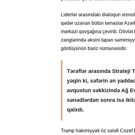
Liderlər arasındakı dialoqun xron
qədər uzanan bütün təmaslar Azərba
mərkəzi qovşağına çevirib. Dövlət 
zənglərində əksini tapan səmimiyy
gördüyünün bariz nümunəsidir.
Tərəflər arasında Strateji 
yəqin ki, səfərin ən yadda
avqustun səkkizində Ağ E
26
- 11:12
747
14.05.2026
- 10:58
346
sənədlərdən sonra isə ikit
ycan onların çirkin oyununu
“ABŞ və Qərb Çinin daha da
- VİDEO
istəmir”- VİDEO
qalxdı.
Tramp hakimiyyəti öz sələfi Cozef