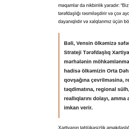
məqamlar da nikbinlik yaradır: “Biz 
tərəfdaşlığı rəsmiləşdirir və çox a
dayanıqlıdır və xalqlarımız üçün 
Bəli, Vensin ölkəmizə səfə
Strateji Tərəfdaşlıq Xart
mərhələnin möhkəmlənməsi
hadisə ölkəmizin Orta Dəhli
qovşağına çevrilməsinə, r
təqdimatına, regional sül
reallıqlarını dolayı, amma
imkan verir.
Xartiyanın təhlükəsizlik əməkdaşlığ