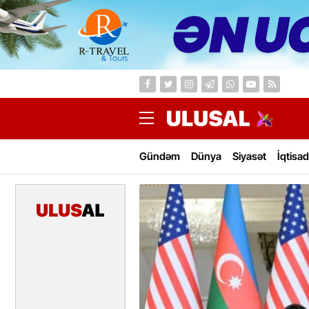
Gündəm
Dünya
Siyasət
İqtisad