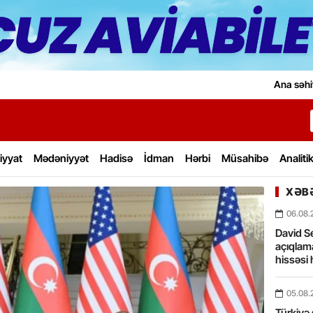
Ana səhi
iyyat
Mədəniyyət
Hadisə
İdman
Hərbi
Müsahibə
Analiti
XƏBƏ
06.08.
David Se
açıqlama
hissəsi 
05.08.
Türkiyə 