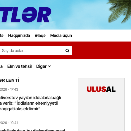
fə
Haqqımızda
Əlaqə
Media üçün
Search…
ka
Elm və təhsil
Digər
R LENTI
2026
- 17:43
liverstov yayılan iddialarla bağlı
 verib: “İddiaların əhəmiyyətli
həqiqəti əks etdirmir”
2026
- 10:41
sahillərində ruhu dinləndirən mavi