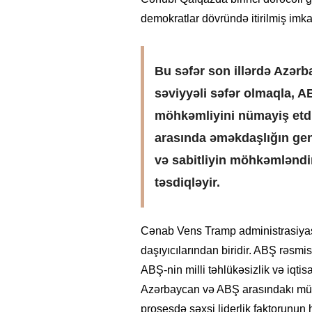
demokratlar dövründə itirilmiş imkan
Bu səfər son illərdə Azər
səviyyəli səfər olmaqla, 
möhkəmliyini nümayiş etdiri
arasında əməkdaşlığın gen
və sabitliyin möhkəmləndir
təsdiqləyir.
Cənab Vens Tramp administrasiyas
daşıyıcılarından biridir. ABŞ rəsmi
ABŞ-nin milli təhlükəsizlik və iqti
Azərbaycan və ABŞ arasındakı müna
prosesdə şəxsi liderlik faktorunun 