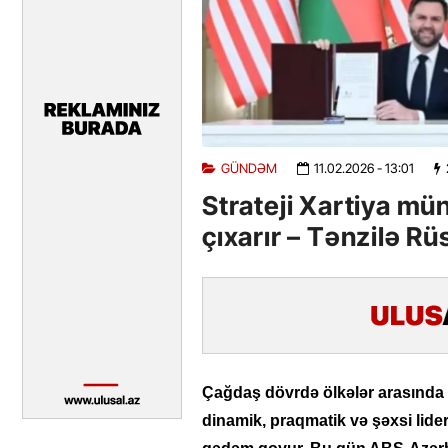
GÜNDƏM
11.02.2026
- 13:01
Strateji Xartiya mü
çıxarır – Tənzilə R
Çağdaş dövrdə ölkələr arasında 
dinamik, praqmatik və şəxsi lid