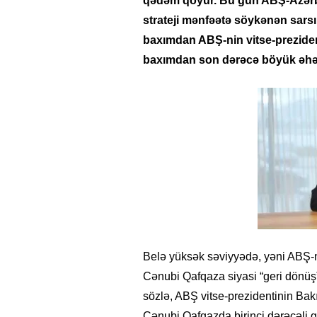
qədəm qoyur. Bu gün ABŞ-Azərbay
strateji mənfəətə söykənən sarsı
baxımdan ABŞ-nin vitse-preziden
baxımdan son dərəcə böyük əhəm
Belə yüksək səviyyədə, yəni ABŞ-ni
Cənubi Qafqaza siyasi “geri dönüş
sözlə, ABŞ vitse-prezidentinin Bak
Cənubi Qafqazda birinci dərəcəli ge