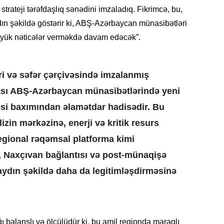
Azərbay
strateji tərəfdaşlıq sənədini imzaladıq. Fikrimcə, bu,
ydın şəkildə göstərir ki, ABŞ-Azərbaycan münasibətləri
14.07.
böyük nəticələr verməkdə davam edəcək”.
Şuşa dü
mərkəzin
yazır
ri və səfər çərçivəsində imzalanmış
13.07.
iyası ABŞ-Azərbaycan münasibətlərində yeni
Azərbay
siyasi a
 baxımından əlamətdar hadisədir. Bu
zin mərkəzinə, enerji və kritik resurs
13.07.
egional rəqəmsal platforma kimi
Cavanşi
Forumu 
h, Naxçıvan bağlantısı və post-münaqişə
hadisəd
 aydın şəkildə daha da legitimləşdirməsinə
13.07.
İstirahə
olan bu
ı balanslı və ölçülüdür ki, bu amil regionda maraqlı