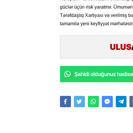
güclər üçün risk yaratmır. Ümumən,
Tərəfdaşlıq Xartiyası və verilmiş
tamamilə yeni keyfiyyət mərhələsi
Şahidi olduğunuz hadisəl