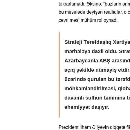
təkrarlamadı. Əksinə, “buzların ərim
bu məsələdə dəyişən reallıqlar, o
çevrilməsi mühüm rol oynadı.
Strateji Tərəfdaşlıq Xarti
mərhələyə daxil oldu. Stra
Azərbaycanla ABŞ arasında
açıq şəkildə nümayiş etdir
üzərində qurulan bu tərəfda
möhkəmləndirilməsi, qlobal
davamlı sülhün təmininə
əhəmiyyət daşıyır.
Prezident İlham Əliyevin diqqətə fik