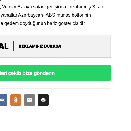
11.07.2
 Vensin Bakıya səfəri gedişində imzalanmış Strateji
“İndiki
 bəyanatlar Azərbaycan–ABŞ münasibətlərinin
mənada 
nə qədəm qoyduğunun bariz göstəricisidir.
10.07.
Ankara 
diploma
Deputa
08.07.
əri çəkib bizə göndərin
Kapadoki
və Atçıl
olundu
07.07.
NATO-nu
ola bilə
07.07.