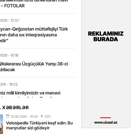
t – FOTOLAR
2026
- 12:57
can-Qırğızıstan müttəfiqliyi Türk
nın daha sıx inteqrasiyasına
edir”
2026
- 10:18
itələrarası Üzgüçülük Yarışı 38-ci
iriləcək
2026
- 18:22
miz milli kimliyimizin və mənəvi
izin əsas dayağıdır – Tənzilə
anlı
L XƏBƏRLƏR
10.06.2026
- 10:40
1201
2026
- 16:58
Velosipedlə Türkiyəni kəşf edin: Bu
axarını yalnız böyük liderlər dəyişir
marşrutlar sizi gözləyir