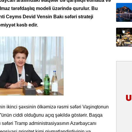
can arasındakı əlaqələr də qarşılıqlı etimada və
31.07.
lmaz tərəfdaşlıq modeli üzərində qurulur. Bu
İlin ilk
ti Ceyms Devid Vensin Bakı səfəri strateji
çox tur
iyyət kəsb edir.
31.07.
Yeni mü
Qırğızıs
ŞƏRH
31.07.
Cavanşi
Asiya öl
inkişaf e
30.07.
n ikinci şəxsinin ölkəmizə rəsmi səfəri Vaşinqtonun
Türkiyən
təcrübəs
”ünün ciddi olduğunu açıq şəkildə göstərir. Başqa
ı səfəri Tramp administrasiyasının Azərbaycanı
27.07.
osiyasi prioritet kimi qiymətləndirdiyinin və