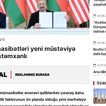
səyahə
04.08.
“Azərbay
Dünyası
xidmət 
273
03.08.
nasibətləri yeni müstəviyə
Bosfor Q
dəfə keç
üstəmxanlı
31.07.
Ana dili
birliyim
Rüstəmx
ÖZƏ
31.07.
münasibətlər ənənəvi qəliblərdən çıxaraq daha
Tarixin 
erlik faktorunun ön planda olduğu yeni mərhələyə