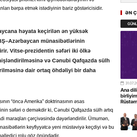
GoTürkiy
ları bərpa etmək istədiyinin bariz göstəricisidir.
Awards 
ƏN 
-FOTOL
GÜN
baycana həyata keçirilən ən yüksək
23.07.
Türkiyə 
ABŞ–Azərbaycan münasibətlərinin
istiqam
r. Vitse-prezidentin səfəri iki ölkə
işləndirilməsinə və Cənubi Qafqazda sülh
23.07.
“İlham Ə
ilməsinə dair ortaq öhdəliyi bir daha
Azərbay
mərhələ
31.07.
Ana dil
22.07.
birliyi
Rüstəm
ının “öncə Amerika” doktrinasının əsas
YAP Səba
Günü q
sinin səfəri o deməkdir ki, Cənubi Qafqazda sülh artıq
sadi maraqları çərçivəsində dəyərləndirilir. Ümumən,
22.07.
sibətlərin keyfiyyətcə yeni müstəviyə keçdiyi və bu
Deputat
həlledici rolu göz önündədir.