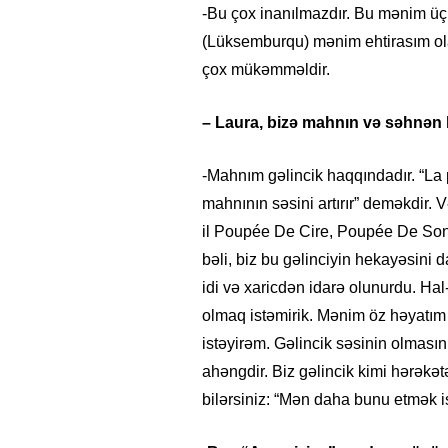
-Bu çox inanılmazdır. Bu mənim üç
(Lüksemburqu) mənim ehtirasım ola
çox mükəmməldir.
– Laura, bizə mahnın və səhnən
-Mahnım gəlincik haqqındadır. “La
mahnının səsini artırır” deməkdir.
il Poupée De Cire, Poupée De Son),
bəli, biz bu gəlinciyin hekayəsini d
idi və xaricdən idarə olunurdu. Hal
olmaq istəmirik. Mənim öz həyatım
istəyirəm. Gəlincik səsinin olmasın
ahəngdir. Biz gəlincik kimi hərəkə
bilərsiniz: “Mən daha bunu etmək 