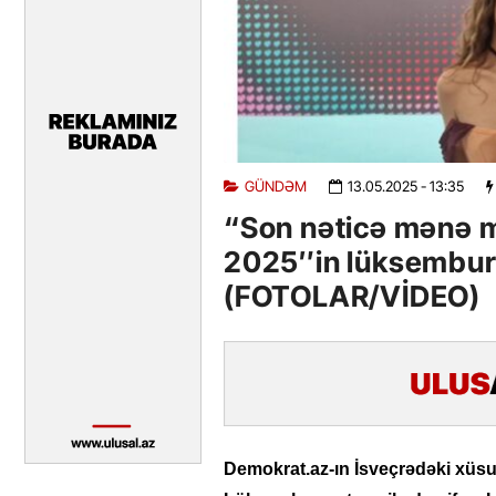
GÜNDƏM
13.05.2025
- 13:35
“Son nəticə mənə m
2025″in lüksemburq
(FOTOLAR/VİDEO)
Demokrat.az-ın İsveçrədəki xüsu