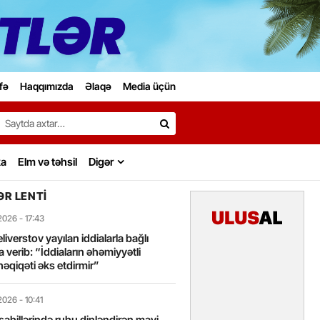
fə
Haqqımızda
Əlaqə
Media üçün
Search…
ka
Elm və təhsil
Digər
R LENTI
2026
- 17:43
liverstov yayılan iddialarla bağlı
 verib: “İddiaların əhəmiyyətli
həqiqəti əks etdirmir”
2026
- 10:41
sahillərində ruhu dinləndirən mavi