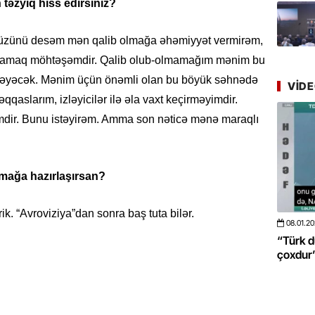
Azərbay
təzyiq hiss edirsiniz?
yer tutu
düzünü desəm mən qalib olmağa əhəmiyyət vermirəm,
22.07.
aşamaq möhtəşəmdir. Qalib olub-olmamağım mənim bu
“Əkinçi
irməyəcək. Mənim üçün önəmli olan bu böyük səhnədə
mühitin
VID
aslarım, izləyicilər ilə əla vaxt keçirməyimdir.
21.07.
imdir. Bunu istəyirəm. Amma son nəticə mənə maraqlı
Tənzilə R
mətbuat
tmağa hazırlaşırsan?
20.07.
Cavanşi
rik. “Avroviziya”dan sonra baş tuta bilər.
Üstellə
08.01.2026
- 10:50
422
20.06.2
 böyüməsini
“Türk dünyası ilə bağlı görüləcək işlər
“Azərba
20.07.
çoxdur” -VİDEO
pozdu”
Türkiyə
Antalya
turistlər