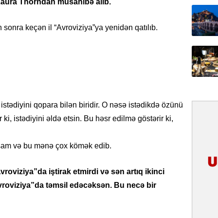
Laura Thorndan müsahibə alıb.
31.07.
İlin ilk
sonra keçən il “Avroviziya”ya yenidən qatılıb.
çox tur
31.07.
Yeni mü
Qırğızıs
ŞƏRH
 istədiyini qopara bilən biridir. O nəsə istədikdə özünü
31.07.
ki, istədiyini əldə etsin. Bu həsr edilmə göstərir ki,
Cavanşi
Asiya öl
inkişaf e
şam və bu mənə çox kömək edib.
30.07.
roviziya”da iştirak etmirdi və sən artıq ikinci
Türkiyən
roviziya”da təmsil edəcəksən. Bu necə bir
təcrübəs
27.07.