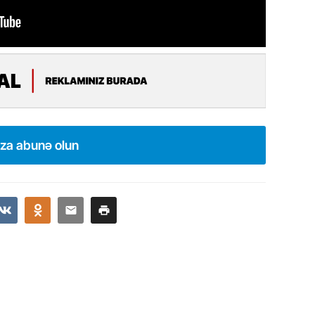
11.07.2
“İndiki
mənada 
10.07.
Ankara 
diploma
Deputa
ıza abunə olun
08.07.
Kapadoki
və Atçıl
olundu
07.07.
NATO-nu
ola bilə
07.07.