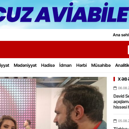
Ana səhi
iyyat
Mədəniyyət
Hadisə
İdman
Hərbi
Müsahibə
Analiti
XƏBƏ
06.08.
David Se
açıqlama
hissəsi 
05.08.
Türkiyə 