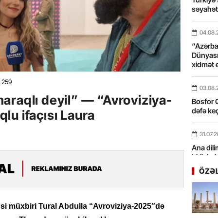
səyahə
04.08.
“Azərbay
Dünyası
xidmət 
259
03.08.
araqlı deyil” — “Avroviziya-
Bosfor Q
dəfə keç
lu ifaçısı Laura
31.07.
Ana dili
birliyim
Rüstəmx
ÖZƏ
31.07.
Tarixin 
si müxbiri Tural Abdulla “Avroviziya-2025″də