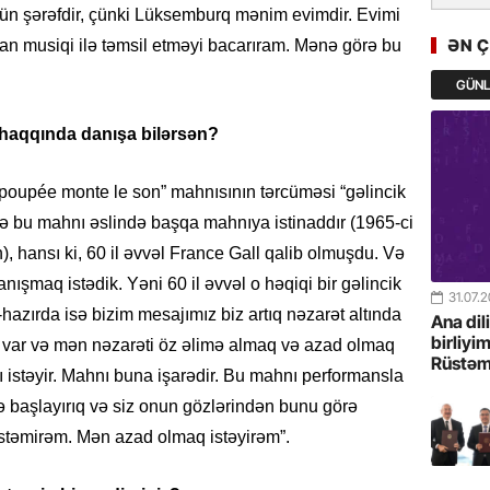
ün şərəfdir, çünki Lüksemburq mənim evimdir. Evimi
GoTürkiy
Awards 
ƏN 
n musiqi ilə təmsil etməyi bacarıram. Mənə görə bu
-FOTOL
GÜN
23.07.
 haqqında danışa bilərsən?
Türkiyə 
istiqam
 poupée monte le son” mahnısının tərcüməsi “gəlincik
23.07.
 Və bu mahnı əslində başqa mahnıya istinaddır (1965-ci
“İlham Ə
 hansı ki, 60 il əvvəl France Gall qalib olmuşdu. Və
Azərbay
anışmaq istədik. Yəni 60 il əvvəl o həqiqi bir gəlincik
mərhələ
31.07.
-hazırda isə bizim mesajımız biz artıq nəzarət altında
Ana dil
22.07.
birliyi
 var və mən nəzarəti öz əlimə almaq və azad olmaq
Rüstəm
YAP Səba
ı istəyir. Mahnı buna işarədir. Bu mahnı performansla
Günü q
tə başlayırıq və siz onun gözlərindən bunu görə
istəmirəm. Mən azad olmaq istəyirəm”.
22.07.
Deputat