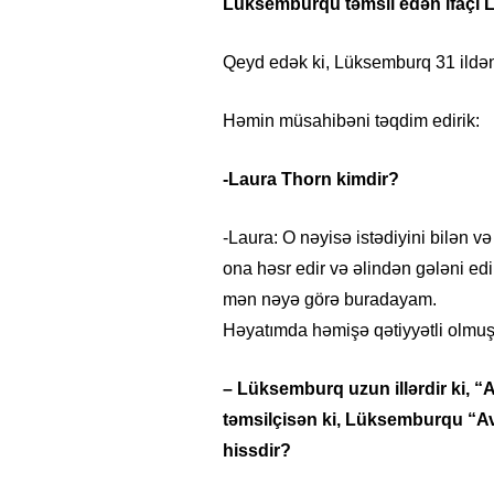
Lüksemburqu təmsil edən ifaçı 
Qeyd edək ki, Lüksemburq 31 ildən 
Həmin müsahibəni təqdim edirik:
-Laura Thorn kimdir?
-Laura: O nəyisə istədiyini bilən və
ona həsr edir və əlindən gələni edir 
mən nəyə görə buradayam.
Həyatımda həmişə qətiyyətli olmu
– Lüksemburq uzun illərdir ki, “Av
təmsilçisən ki, Lüksemburqu “Av
hissdir?