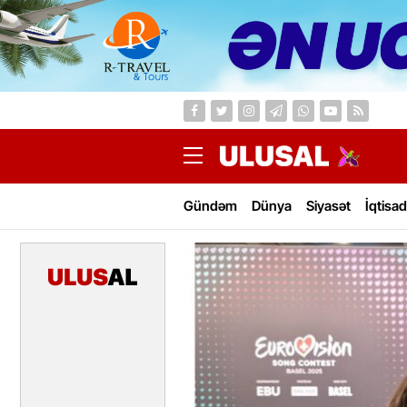
Gündəm
Dünya
Siyasət
İqtisad