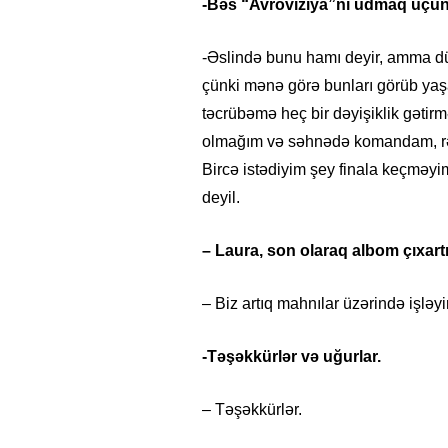
-Bəs “Avroviziya”nı udmaq üçün 
-Əslində bunu hamı deyir, amma 
çünki mənə görə bunları görüb y
təcrübəmə heç bir dəyişiklik gət
olmağım və səhnədə komandam, rəqq
Bircə istədiyim şey finala keçməy
deyil.
– Laura, son olaraq albom çıxar
– Biz artıq mahnılar üzərində işləyi
26
- 11:12
747
14.05.2026
- 10:58
345
ycan onların çirkin oyununu
“ABŞ və Qərb Çinin daha da
-Təşəkkürlər və uğurlar.
- VİDEO
istəmir”- VİDEO
– Təşəkkürlər.