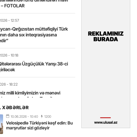
t – FOTOLAR
2026
- 12:57
can-Qırğızıstan müttəfiqliyi Türk
nın daha sıx inteqrasiyasına
edir”
2026
- 10:18
itələrarası Üzgüçülük Yarışı 38-ci
iriləcək
2026
- 18:22
miz milli kimliyimizin və mənəvi
izin əsas dayağıdır – Tənzilə
anlı
L XƏBƏRLƏR
10.06.2026
- 10:40
1200
2026
- 16:58
Velosipedlə Türkiyəni kəşf edin: Bu
axarını yalnız böyük liderlər dəyişir
marşrutlar sizi gözləyir