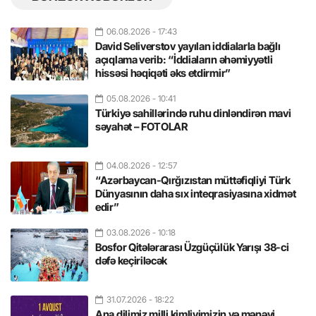
06.08.2026
- 17:43
David Seliverstov yayılan iddialarla bağlı
açıqlama verib: “İddiaların əhəmiyyətli
hissəsi həqiqəti əks etdirmir”
05.08.2026
- 10:41
Türkiyə sahillərində ruhu dinləndirən mavi
səyahət – FOTOLAR
04.08.2026
- 12:57
“Azərbaycan-Qırğızıstan müttəfiqliyi Türk
Dünyasının daha sıx inteqrasiyasına xidmət
edir”
03.08.2026
- 10:18
Bosfor Qitələrarası Üzgüçülük Yarışı 38-ci
dəfə keçiriləcək
31.07.2026
- 18:22
Ana dilimiz milli kimliyimizin və mənəvi