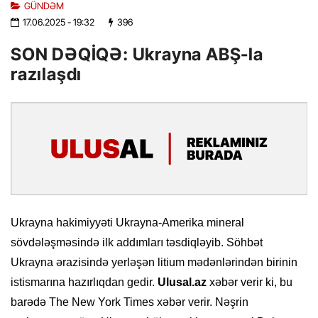
GÜNDƏM
17.06.2025
- 19:32
396
SON DƏQİQƏ: Ukrayna ABŞ-la
razılaşdı
Ukrayna hakimiyyəti Ukrayna-Amerika mineral
sövdələşməsində ilk addımları təsdiqləyib. Söhbət
Ukrayna ərazisində yerləşən litium mədənlərindən birinin
istismarına hazırlıqdan gedir.
Ulusal.az
xəbər verir ki, bu
barədə The New York Times xəbər verir. Nəşrin