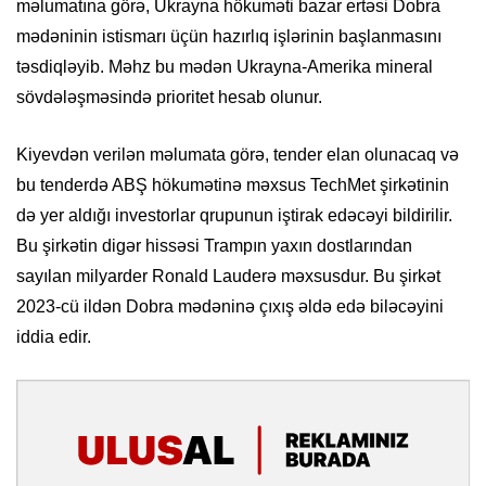
məlumatına görə, Ukrayna hökuməti bazar ertəsi Dobra
mədəninin istismarı üçün hazırlıq işlərinin başlanmasını
təsdiqləyib. Məhz bu mədən Ukrayna-Amerika mineral
sövdələşməsində prioritet hesab olunur.
Kiyevdən verilən məlumata görə, tender elan olunacaq və
bu tenderdə ABŞ hökumətinə məxsus TechMet şirkətinin
də yer aldığı investorlar qrupunun iştirak edəcəyi bildirilir.
Bu şirkətin digər hissəsi Trampın yaxın dostlarından
sayılan milyarder Ronald Lauderə məxsusdur. Bu şirkət
2023-cü ildən Dobra mədəninə çıxış əldə edə biləcəyini
iddia edir.