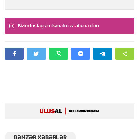
Bizim Instagram kanalımıza abunə olun
BƏNZƏR XƏBƏRLƏR