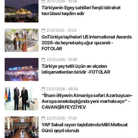
30.07.2026
- 10:28
Türkiyənin Egey sahilləri fərqli istirahət
təcrübəsi təqdim edir
27.07.2026
- 10:23
GoTürkiye layihələri US International Awards
2026-da beynəlxalq uğur qazandı -
FOTOLAR
23.07.2026
- 10:08
Türkiyə yay tətili üçün ən əlçatan
istiqamətlərdən biridir -FOTOLAR
23.07.2026
- 09:54
“İlham Əliyevin Almaniya səfəri Azərbaycan–
Avropa əməkdaşlığında yeni mərhələ açır” -
CAVANŞİR FEYZİYEV
22.07.2026
- 17:20
YAP Səbail rayon təşkilatında Milli Mətbuat
Günü qeyd olunub