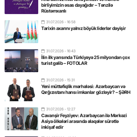
birliyimizin əsas dayağıdır – Tənzilə
Rüstəmxanlı
31.07.2026
- 16:58
Tarixin axarını yalnız böyük liderlər dəyişir
31.07.2026
- 16:43
İlin ilk yarısında Türkiyəyə 25 milyondan çox
turist gəlib – FOTOLAR
31.07.2026
- 15:31
Yeni müttəfiqlik mərhələsi: Azərbaycan və
Qırğızıstanı hansı imkanlar gözləyir? – ŞƏRH
31.07.2026
- 12:27
Cavanşir Feyziyev: Azərbaycan ilə Mərkəzi
Asiya ölkələri arasında əlaqələr sürətlə
inkişaf edir