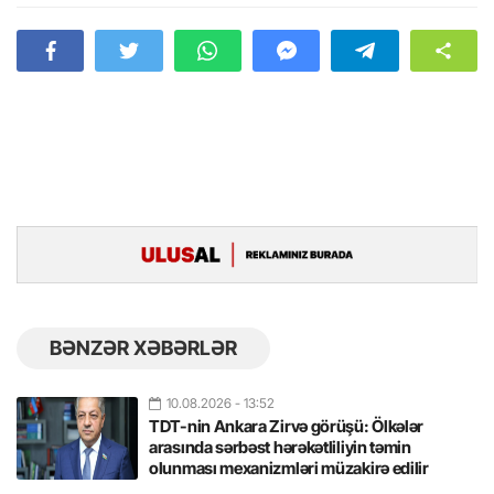
BƏNZƏR XƏBƏRLƏR
10.08.2026
- 13:52
TDT-nin Ankara Zirvə görüşü: Ölkələr
arasında sərbəst hərəkətliliyin təmin
olunması mexanizmləri müzakirə edilir