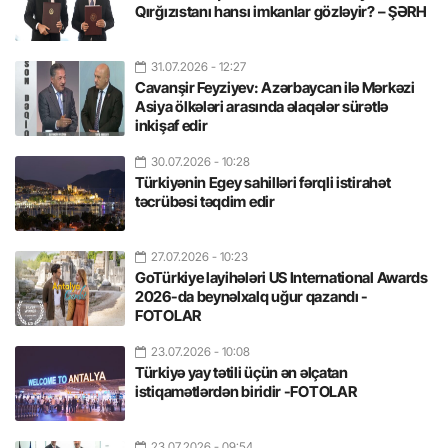
Qırğızıstanı hansı imkanlar gözləyir? – ŞƏRH
31.07.2026
- 12:27
Cavanşir Feyziyev: Azərbaycan ilə Mərkəzi
Asiya ölkələri arasında əlaqələr sürətlə
inkişaf edir
30.07.2026
- 10:28
Türkiyənin Egey sahilləri fərqli istirahət
təcrübəsi təqdim edir
27.07.2026
- 10:23
GoTürkiye layihələri US International Awards
2026-da beynəlxalq uğur qazandı -
FOTOLAR
23.07.2026
- 10:08
Türkiyə yay tətili üçün ən əlçatan
istiqamətlərdən biridir -FOTOLAR
23.07.2026
- 09:54