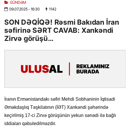
GÜNDƏM
09.07.2025
- 16:30
1142
SON DƏQİQƏ! Rəsmi Bakıdan İran
səfirinə SƏRT CAVAB: Xankəndi
Zirvə görüşü…
İranın Ermənistandakı səfiri Mehdi Sobhaninin İqtisadi
Əməkdaşlıq Təşkilatının (İƏT) Xankəndi şəhərində
keçirilmiş 17-ci Zirvə görüşünün yekun sənədi ilə bağlı
iddiaları qəbuledilməzdir.