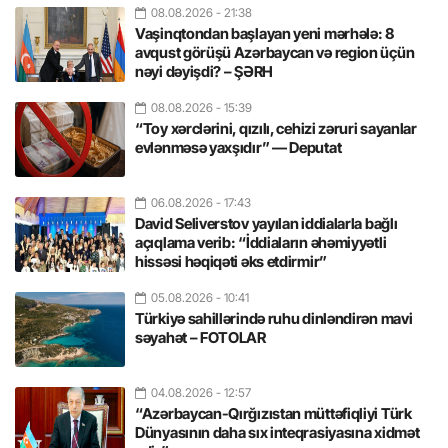
08.08.2026
- 21:38
Vaşinqtondan başlayan yeni mərhələ: 8
avqust görüşü Azərbaycan və region üçün
nəyi dəyişdi? – ŞƏRH
08.08.2026
- 15:39
“Toy xərclərini, qızılı, cehizi zəruri sayanlar
evlənməsə yaxşıdır” — Deputat
06.08.2026
- 17:43
David Seliverstov yayılan iddialarla bağlı
açıqlama verib: “İddiaların əhəmiyyətli
hissəsi həqiqəti əks etdirmir”
05.08.2026
- 10:41
Türkiyə sahillərində ruhu dinləndirən mavi
səyahət – FOTOLAR
04.08.2026
- 12:57
“Azərbaycan-Qırğızıstan müttəfiqliyi Türk
Dünyasının daha sıx inteqrasiyasına xidmət