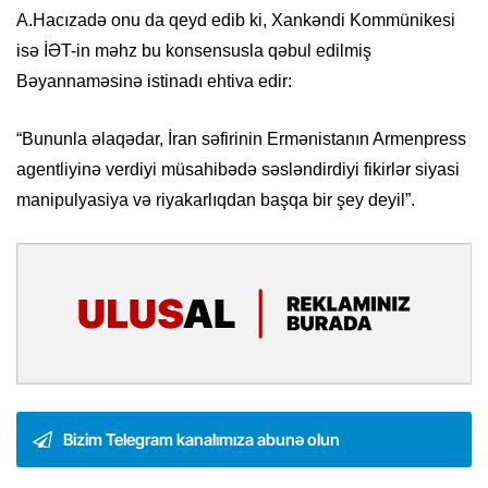
A.Hacızadə onu da qeyd edib ki, Xankəndi Kommünikesi
isə İƏT-in məhz bu konsensusla qəbul edilmiş
Bəyannaməsinə istinadı ehtiva edir:
“Bununla əlaqədar, İran səfirinin Ermənistanın Armenpress
agentliyinə verdiyi müsahibədə səsləndirdiyi fikirlər siyasi
manipulyasiya və riyakarlıqdan başqa bir şey deyil”.
Bizim Telegram kanalımıza abunə olun