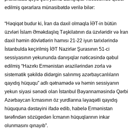
edilmiş qərarlara münasibətdə verilə bilər:
“Həqiqət budur ki, İran da daxil olmaqla İƏT-in bütün
üzvləri İslam Əməkdaşlıq Təşkilatının da üzvləridir və İran
daxil həmin dövlətlərin hamısı 21-22 iyun tarixlərində
İstanbulda keçirilmiş İƏT Nazirlər Şurasının 51-ci
sessiyasının yekununda danışıqlar nəticəsində qəbul
edilmiş “Hazırkı Ermənistan ərazilərindən zorla və
sistematik şəkildə didərgin salınmış azərbaycanlıların
qayıdış hüququ” adlı qətnamədə və həmin sessiyanın
yekun siyasi sənədi olan İstanbul Bəyannaməsində Qərbi
Azərbaycan İcmasının öz yurdlarına ləyaqətli qayıdış
hüququna dəstəyini ifadə edib, habelə Ermənistan
tərəfindən sözügedən İcmanın hüquqlarının inkar
olunmasını qınayıb”.