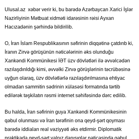
Ulusal.az xəbər verir ki, bu barədə Azərbaycan Xarici İşlər
Nazirliyinin Mətbuat xidməti idarəsinin rəisi Ayxan
Hacızadənin şərhində bildirilib.
O, İran İslam Respublikasının səfirinin diqqətinə çatdırıb ki,
İranın Zirvə görüşünün nəticələrinin əks olunduğu
Xankəndi Kommünikesi İƏT üzv dövlətləri ilə əvvəlcədən
razılaşdırıldığı kimi, əvvəlki Zirvə görüşlərinin təcrübəsinə
uyğun olaraq, üzv dövlətlərlə razılaşdırılmasına ehtiyac
olmadan sammitin sədrinin xülasəsi formatında tərtib
edilərək təşkilatın rəsmi internet səhifəsində dərc edilib.
Bu halda, İran səfirinin guya Xankəndi Kommünikesinin
qəbul olunması və İran tərəfinin ona qeyd-şərt qoyması
barədə iddiaları real vəziyyəti əks etdirmir. Diplomatik
praktikada qeyd-şərt yalnız danışıqlar nəticəsində qəbul