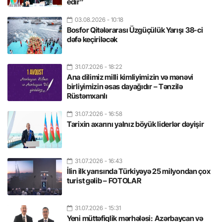
edir”
03.08.2026
- 10:18
Bosfor Qitələrarası Üzgüçülük Yarışı 38-ci
dəfə keçiriləcək
31.07.2026
- 18:22
Ana dilimiz milli kimliyimizin və mənəvi
birliyimizin əsas dayağıdır – Tənzilə
Rüstəmxanlı
31.07.2026
- 16:58
Tarixin axarını yalnız böyük liderlər dəyişir
31.07.2026
- 16:43
İlin ilk yarısında Türkiyəyə 25 milyondan çox
turist gəlib – FOTOLAR
31.07.2026
- 15:31
Yeni müttəfiqlik mərhələsi: Azərbaycan və