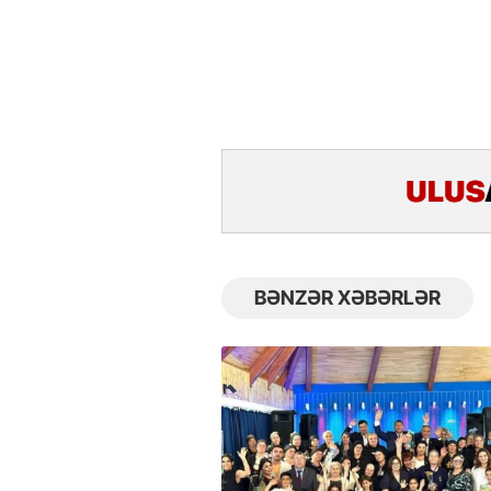
BƏNZƏR XƏBƏRLƏR