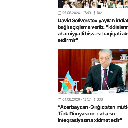
06.08.2026
- 17:43
102
David Seliverstov yayılan iddial
bağlı açıqlama verib: “İddiaları
əhəmiyyətli hissəsi həqiqəti ək
etdirmir”
04.08.2026
- 12:57
308
“Azərbaycan-Qırğızıstan müttəf
Türk Dünyasının daha sıx
inteqrasiyasına xidmət edir”