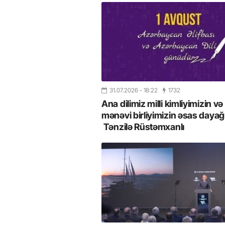
31.07.2026
- 18:22
1732
Ana dilimiz milli kimliyimizin və
mənəvi birliyimizin əsas dayağı
Tənzilə Rüstəmxanlı