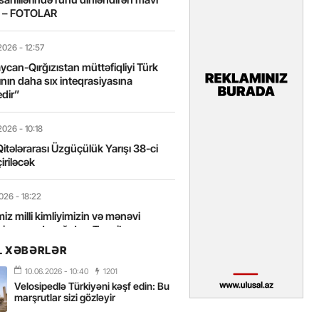
t – FOTOLAR
2026
- 12:57
can-Qırğızıstan müttəfiqliyi Türk
nın daha sıx inteqrasiyasına
edir”
2026
- 10:18
itələrarası Üzgüçülük Yarışı 38-ci
iriləcək
2026
- 18:22
miz milli kimliyimizin və mənəvi
izin əsas dayağıdır – Tənzilə
anlı
L XƏBƏRLƏR
10.06.2026
- 10:40
1201
2026
- 16:58
Velosipedlə Türkiyəni kəşf edin: Bu
axarını yalnız böyük liderlər dəyişir
marşrutlar sizi gözləyir