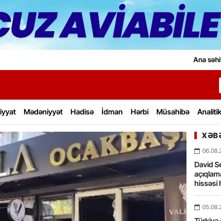
Ana səhi
iyyat
Mədəniyyət
Hadisə
İdman
Hərbi
Müsahibə
Analiti
XƏBƏ
06.08.
David Se
açıqlama
hissəsi 
05.08.
Türkiyə 