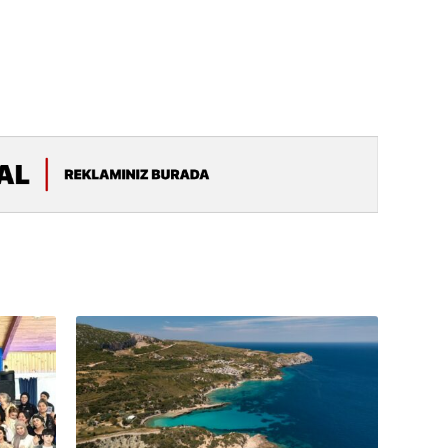
19.07.
Şuşa art
dialoq 
17.07.
Yeni dü
Türkiyə
15.07.
Albert R
təqdimat
15.07.
Türkiyə
yaxşı d
14.07.
Beynəlx