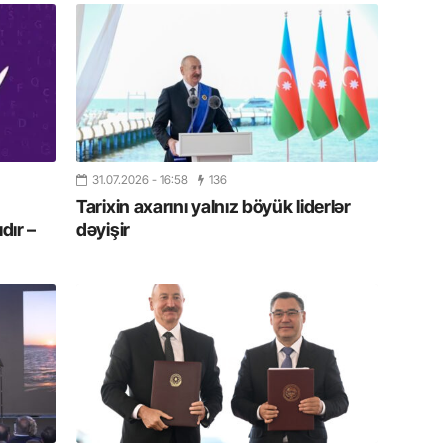
11.07.2
“İndiki
mənada 
10.07.
Ankara 
diploma
Deputa
31.07.2026
- 16:58
136
Tarixin axarını yalnız böyük liderlər
dır –
dəyişir
08.07.
Kapadoki
və Atçıl
olundu
07.07.
NATO-nu
ola bilə
07.07.