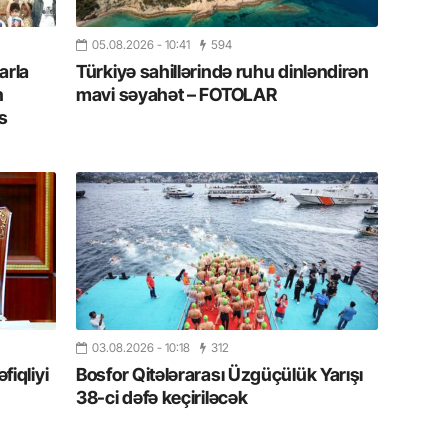
Azərbay
05.08.2026
- 10:41
594
14.07.
arla
Türkiyə sahillərində ruhu dinləndirən
Şuşa dü
n
mavi səyahət – FOTOLAR
mərkəzin
yazır
s
13.07.
Azərbay
siyasi a
13.07.
Cavanşi
Forumu 
hadisəd
03.08.2026
- 10:18
312
iqliyi
Bosfor Qitələrarası Üzgüçülük Yarışı
13.07.
38-ci dəfə keçiriləcək
İstirahə
olan bu