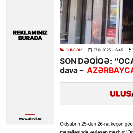
GÜNDƏM
27.10.2025
- 16:45
SON DƏQİQƏ: “OCAQ
dava –
AZƏRBAYCA
Oktyabrın 25-dən 26-na keçən gec
məhəlləsində yerləşən məşhur “Ocaq