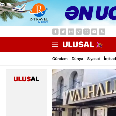
Gündəm
Dünya
Siyasət
İqtisad