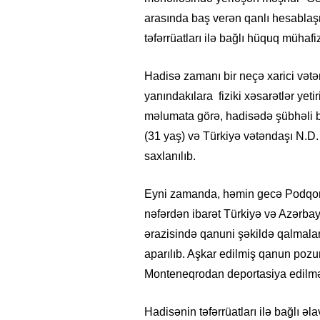
arasında baş verən qanlı hesablaş
təfərrüatları ilə bağlı hüquq mühaf
Hadisə zamanı bir neçə xarici vət
yanındakılara fiziki xəsarətlər yetir
məlumata görə, hadisədə şübhəli bi
(31 yaş) və Türkiyə vətəndaşı N.D.
saxlanılıb.
Eyni zamanda, həmin gecə Podqori
nəfərdən ibarət Türkiyə və Azərbay
ərazisində qanuni şəkildə qalmalar
aparılıb. Aşkar edilmiş qanun pozun
Monteneqrodan deportasiya edilməs
Hadisənin təfərrüatları ilə bağlı əl