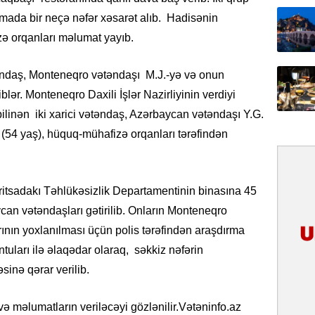
31.07.
mada bir neçə nəfər xəsarət alıb. Hadisənin
İlin ilk
izə orqanları məlumat yayıb.
çox tur
əndaş, Monteneqro vətəndaşı M.J.-yə və onun
31.07.
iblər. Monteneqro Daxili İşlər Nazirliyinin verdiyi
Yeni mü
Qırğızıs
linən iki xarici vətəndaş, Azərbaycan vətəndaşı Y.G.
ŞƏRH
 (54 yaş), hüquq-mühafizə orqanları tərəfindən
31.07.
Cavanşi
tsadakı Təhlükəsizlik Departamentinin binasına 45
Asiya öl
inkişaf e
can vətəndaşları gətirilib. Onların Monteneqro
ının yoxlanılması üçün polis tərəfindən araşdırma
30.07.
tuları ilə əlaqədar olaraq, səkkiz nəfərin
Türkiyən
inə qərar verilib.
təcrübəs
27.07.
avə məlumatların veriləcəyi gözlənilir.Vətəninfo.az