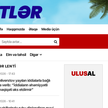
fə
Haqqımızda
Əlaqə
Media üçün
Search…
ka
Elm və təhsil
Digər
R LENTI
2026
- 17:43
liverstov yayılan iddialarla bağlı
 verib: “İddiaların əhəmiyyətli
həqiqəti əks etdirmir”
2026
- 10:41
sahillərində ruhu dinləndirən mavi