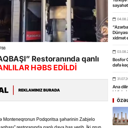
səyahə
04.08.
“Azərbay
Dünyası
xidmət 
788
03.08.
BAŞI” Restoranında qanlı
Bosfor Q
dəfə keç
NLILAR HƏBS EDİLDİ
31.07.
Ana dili
birliyim
Rüstəmx
ÖZƏ
31.07.
Tarixin 
ə Monteneqronun Podqoritsa şəhərinin Zabjelo
başı” restoranında qanlı dava baş verib. İki qrup