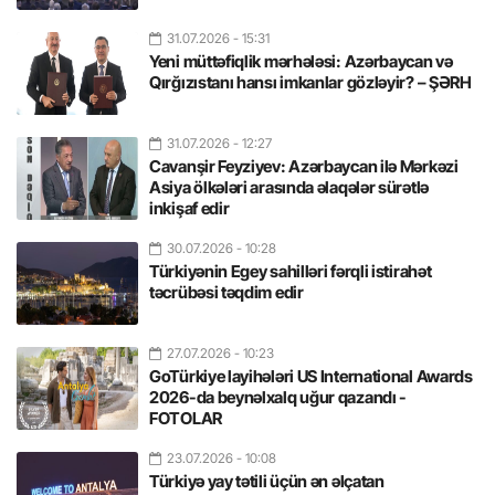
31.07.2026
- 15:31
Yeni müttəfiqlik mərhələsi: Azərbaycan və
Qırğızıstanı hansı imkanlar gözləyir? – ŞƏRH
31.07.2026
- 12:27
Cavanşir Feyziyev: Azərbaycan ilə Mərkəzi
Asiya ölkələri arasında əlaqələr sürətlə
inkişaf edir
30.07.2026
- 10:28
Türkiyənin Egey sahilləri fərqli istirahət
təcrübəsi təqdim edir
27.07.2026
- 10:23
GoTürkiye layihələri US International Awards
2026-da beynəlxalq uğur qazandı -
FOTOLAR
23.07.2026
- 10:08
Türkiyə yay tətili üçün ən əlçatan