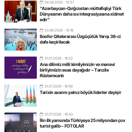
04.08.2026
- 12:57
“Azərbaycan-Qırğızıstan müttəfiqliyi Türk
Dünyasının daha sıx inteqrasiyasına xidmət
edir”
03.08.2026
- 10:18
Bosfor Qitələrarası Üzgüçülük Yarışı 38-ci
dəfə keçiriləcək
31.07.2026
- 18:22
Ana dilimiz milli kimliyimizin və mənəvi
birliyimizin əsas dayağıdır – Tənzilə
Rüstəmxanlı
31.07.2026
- 16:58
Tarixin axarını yalnız böyük liderlər dəyişir
31.07.2026
- 16:43
İlin ilk yarısında Türkiyəyə 25 milyondan çox
turist gəlib – FOTOLAR