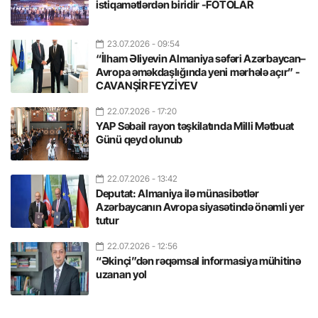
istiqamətlərdən biridir -FOTOLAR
23.07.2026
- 09:54
“İlham Əliyevin Almaniya səfəri Azərbaycan–
Avropa əməkdaşlığında yeni mərhələ açır” -
CAVANŞİR FEYZİYEV
22.07.2026
- 17:20
YAP Səbail rayon təşkilatında Milli Mətbuat
Günü qeyd olunub
22.07.2026
- 13:42
Deputat: Almaniya ilə münasibətlər
Azərbaycanın Avropa siyasətində önəmli yer
tutur
22.07.2026
- 12:56
“Əkinçi”dən rəqəmsal informasiya mühitinə
uzanan yol