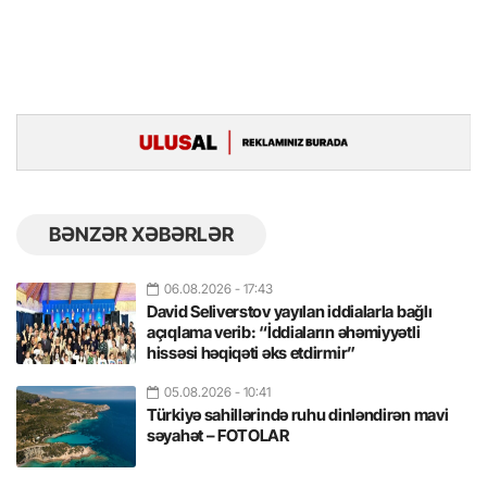
BƏNZƏR XƏBƏRLƏR
06.08.2026
- 17:43
David Seliverstov yayılan iddialarla bağlı
açıqlama verib: “İddiaların əhəmiyyətli
hissəsi həqiqəti əks etdirmir”
05.08.2026
- 10:41
Türkiyə sahillərində ruhu dinləndirən mavi
səyahət – FOTOLAR