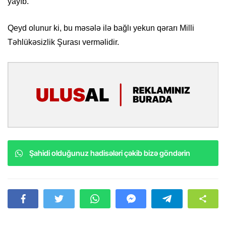
yayıb.
Qeyd olunur ki, bu məsələ ilə bağlı yekun qərarı Milli
Təhlükəsizlik Şurası verməlidir.
Şahidi olduğunuz hadisələri çəkib bizə göndərin