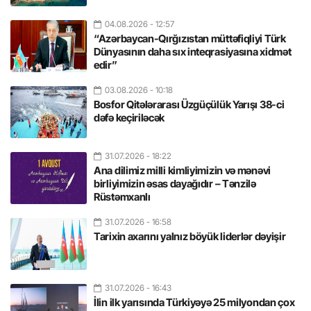
04.08.2026
- 12:57
“Azərbaycan-Qırğızıstan müttəfiqliyi Türk
Dünyasının daha sıx inteqrasiyasına xidmət
edir”
03.08.2026
- 10:18
Bosfor Qitələrarası Üzgüçülük Yarışı 38-ci
dəfə keçiriləcək
31.07.2026
- 18:22
Ana dilimiz milli kimliyimizin və mənəvi
birliyimizin əsas dayağıdır – Tənzilə
Rüstəmxanlı
31.07.2026
- 16:58
Tarixin axarını yalnız böyük liderlər dəyişir
31.07.2026
- 16:43
İlin ilk yarısında Türkiyəyə 25 milyondan çox