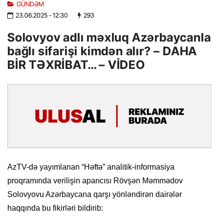
GÜNDƏM
23.06.2025
- 12:30
293
Solovyov adlı məxluq Azərbaycanla
bağlı sifarişi kimdən alır? – DAHA
BİR TƏXRİBAT… – VİDEO
AzTV-də yayımlanan “Həftə” analitik-informasiya
proqramında verilişin aparıcısı Rövşən Məmmədov
Solovyovu Azərbaycana qarşı yönləndirən dairələr
haqqında bu fikirləri bildirib: