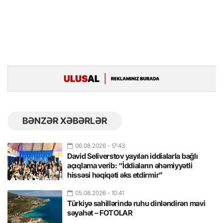
BƏNZƏR XƏBƏRLƏR
06.08.2026
- 17:43
David Seliverstov yayılan iddialarla bağlı
açıqlama verib: “İddiaların əhəmiyyətli
hissəsi həqiqəti əks etdirmir”
05.08.2026
- 10:41
Türkiyə sahillərində ruhu dinləndirən mavi
səyahət – FOTOLAR