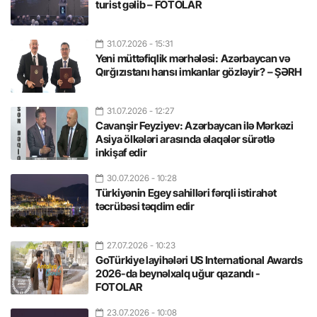
turist gəlib – FOTOLAR
31.07.2026
- 15:31
Yeni müttəfiqlik mərhələsi: Azərbaycan və
Qırğızıstanı hansı imkanlar gözləyir? – ŞƏRH
31.07.2026
- 12:27
Cavanşir Feyziyev: Azərbaycan ilə Mərkəzi
Asiya ölkələri arasında əlaqələr sürətlə
inkişaf edir
30.07.2026
- 10:28
Türkiyənin Egey sahilləri fərqli istirahət
təcrübəsi təqdim edir
27.07.2026
- 10:23
GoTürkiye layihələri US International Awards
2026-da beynəlxalq uğur qazandı -
FOTOLAR
23.07.2026
- 10:08