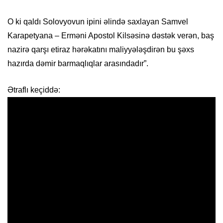
O ki qaldı Solovyovun ipini əlində saxlayan Samvel
Karapetyana – Erməni Apostol Kilsəsinə dəstək verən, baş
nazirə qarşı etiraz hərəkatını maliyyələşdirən bu şəxs
hazırda dəmir barmaqlıqlar arasındadır”.
Ətraflı keçiddə: