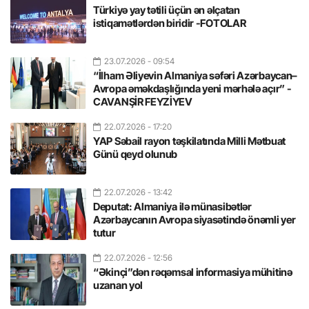
Türkiyə yay tətili üçün ən əlçatan
istiqamətlərdən biridir -FOTOLAR
23.07.2026
- 09:54
“İlham Əliyevin Almaniya səfəri Azərbaycan–
Avropa əməkdaşlığında yeni mərhələ açır” -
CAVANŞİR FEYZİYEV
22.07.2026
- 17:20
YAP Səbail rayon təşkilatında Milli Mətbuat
Günü qeyd olunub
22.07.2026
- 13:42
Deputat: Almaniya ilə münasibətlər
Azərbaycanın Avropa siyasətində önəmli yer
tutur
22.07.2026
- 12:56
“Əkinçi”dən rəqəmsal informasiya mühitinə
uzanan yol