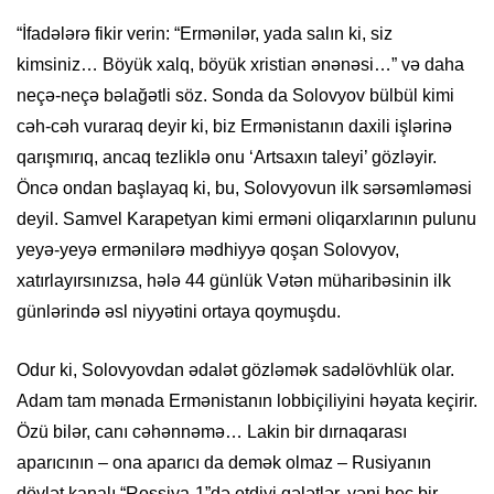
“İfadələrə fikir verin: “Ermənilər, yada salın ki, siz
kimsiniz… Böyük xalq, böyük xristian ənənəsi…” və daha
neçə-neçə bəlağətli söz. Sonda da Solovyov bülbül kimi
cəh-cəh vuraraq deyir ki, biz Ermənistanın daxili işlərinə
qarışmırıq, ancaq tezliklə onu ‘Artsaxın taleyi’ gözləyir.
Öncə ondan başlayaq ki, bu, Solovyovun ilk sərsəmləməsi
deyil. Samvel Karapetyan kimi erməni oliqarxlarının pulunu
yeyə-yeyə ermənilərə mədhiyyə qoşan Solovyov,
xatırlayırsınızsa, hələ 44 günlük Vətən müharibəsinin ilk
günlərində əsl niyyətini ortaya qoymuşdu.
Odur ki, Solovyovdan ədalət gözləmək sadəlövhlük olar.
Adam tam mənada Ermənistanın lobbiçiliyini həyata keçirir.
Özü bilər, canı cəhənnəmə… Lakin bir dırnaqarası
aparıcının – ona aparıcı da demək olmaz – Rusiyanın
dövlət kanalı “Rossiya-1”də etdiyi qələtlər, yəni heç bir