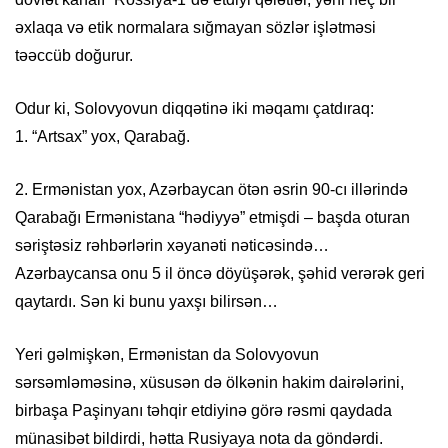
əxlaqa və etik normalara sığmayan sözlər işlətməsi
təəccüb doğurur.
Odur ki, Solovyovun diqqətinə iki məqamı çatdıraq:
1. “Artsax” yox, Qarabağ.
2. Ermənistan yox, Azərbaycan ötən əsrin 90-cı illərində
Qarabağı Ermənistana “hədiyyə” etmişdi – başda oturan
səriştəsiz rəhbərlərin xəyanəti nəticəsində…
Azərbaycansa onu 5 il öncə döyüşərək, şəhid verərək geri
qaytardı. Sən ki bunu yaxşı bilirsən…
Yeri gəlmişkən, Ermənistan da Solovyovun
sərsəmləməsinə, xüsusən də ölkənin hakim dairələrini,
birbaşa Paşinyanı təhqir etdiyinə görə rəsmi qaydada
münasibət bildirdi, hətta Rusiyaya nota da göndərdi.