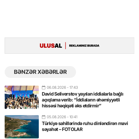
BƏNZƏR XƏBƏRLƏR
06.08.2026
- 17:43
David Seliverstov yayılan iddialarla bağlı
açıqlama verib: “İddiaların əhəmiyyətli
hissəsi həqiqəti əks etdirmir”
05.08.2026
- 10:41
Türkiyə sahillərində ruhu dinləndirən mavi
səyahət – FOTOLAR