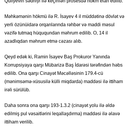
Quliyevin sədrliyi ilə keçirilən prosesdə hökm elan edilib.
Məhkəmənin hökmü ilə R. İsayev 4 il müddətinə dövlət və
yerli özünüidarə orqanlarında rəhbər və maddi məsul
vəzifə tutmaq hüququndan məhrum edilib. O, 14 il
azadlıqdan məhrum etmə cəzası alıb.
Qeyd edək ki, Ramin İsayev Baş Prokuror Yanında
Korrupsiyaya qarşı Mübarizə Baş İdarəsi tərəfindən həbs
edilib. Ona qarşı Cinayət Məcəlləsinin 179.4-cü
(mənimsəmə-xüsusilə külli miqdarda) maddəsi ilə ittiham
irəli sürülüb.
Daha sonra ona qarşı 193-1.3.2 (cinayət yolu ilə əldə
edilmiş pul vəsaitlərini leqallaşdırma) maddəsi ilə əlavə
ittiham verilib.