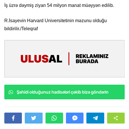
İş üzrə dəymiş ziyan 54 milyon manat müəyyən edilib.
R.İsayevin Harvard Universitetinin məzunu olduğu
bildirilir./Teleqraf
Şahidi olduğunuz hadisələri çəkib bizə göndərin