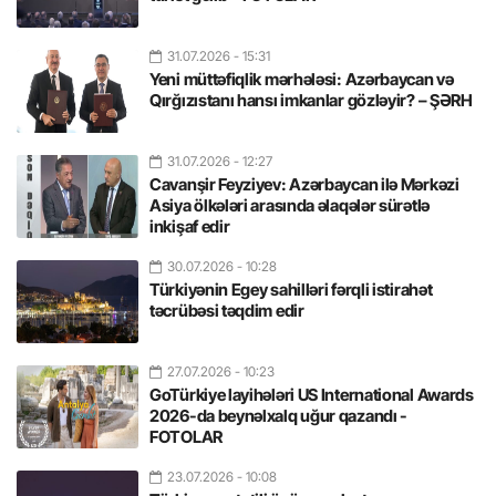
31.07.2026
- 15:31
Yeni müttəfiqlik mərhələsi: Azərbaycan və
Qırğızıstanı hansı imkanlar gözləyir? – ŞƏRH
31.07.2026
- 12:27
Cavanşir Feyziyev: Azərbaycan ilə Mərkəzi
Asiya ölkələri arasında əlaqələr sürətlə
inkişaf edir
30.07.2026
- 10:28
Türkiyənin Egey sahilləri fərqli istirahət
təcrübəsi təqdim edir
27.07.2026
- 10:23
GoTürkiye layihələri US International Awards
2026-da beynəlxalq uğur qazandı -
FOTOLAR
23.07.2026
- 10:08