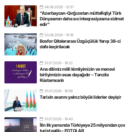
04.08.2026
- 12:57
“Azərbaycan-Qırğızıstan müttəfiqliyi Türk
Dünyasının daha sıx inteqrasiyasına xidmət
edir”
03.08.2026
- 10:18
Bosfor Qitələrarası Üzgüçülük Yarışı 38-ci
dəfə keçiriləcək
31.07.2026
- 18:22
Ana dilimiz milli kimliyimizin və mənəvi
birliyimizin əsas dayağıdır – Tənzilə
Rüstəmxanlı
31.07.2026
- 16:58
Tarixin axarını yalnız böyük liderlər dəyişir
31.07.2026
- 16:43
İlin ilk yarısında Türkiyəyə 25 milyondan çox
turist gəlib – FOTOLAR