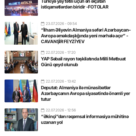
Türkiyə yay tətili üçün ən əlçatan
istiqamətlərdən biridir -FOTOLAR
23.07.2026
- 09:54
“İlham Əliyevin Almaniya səfəri Azərbaycan–
Avropa əməkdaşlığında yeni mərhələ açır” -
CAVANŞİR FEYZİYEV
22.07.2026
- 17:20
YAP Səbail rayon təşkilatında Milli Mətbuat
Günü qeyd olunub
22.07.2026
- 13:42
Deputat: Almaniya ilə münasibətlər
Azərbaycanın Avropa siyasətində önəmli yer
tutur
22.07.2026
- 12:56
“Əkinçi”dən rəqəmsal informasiya mühitinə
uzanan yol