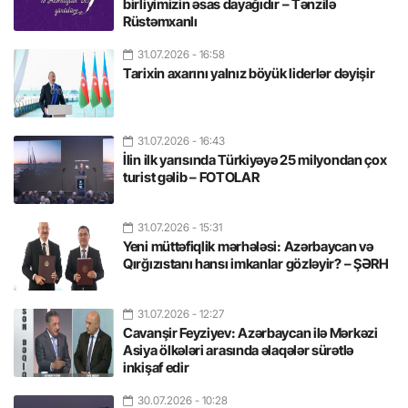
birliyimizin əsas dayağıdır – Tənzilə
Rüstəmxanlı
31.07.2026
- 16:58
Tarixin axarını yalnız böyük liderlər dəyişir
31.07.2026
- 16:43
İlin ilk yarısında Türkiyəyə 25 milyondan çox
turist gəlib – FOTOLAR
31.07.2026
- 15:31
Yeni müttəfiqlik mərhələsi: Azərbaycan və
Qırğızıstanı hansı imkanlar gözləyir? – ŞƏRH
31.07.2026
- 12:27
Cavanşir Feyziyev: Azərbaycan ilə Mərkəzi
Asiya ölkələri arasında əlaqələr sürətlə
inkişaf edir
30.07.2026
- 10:28