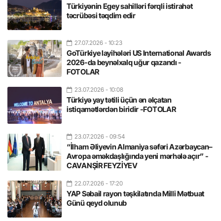
Türkiyənin Egey sahilləri fərqli istirahət
təcrübəsi təqdim edir
27.07.2026
- 10:23
GoTürkiye layihələri US International Awards
2026-da beynəlxalq uğur qazandı -
FOTOLAR
23.07.2026
- 10:08
Türkiyə yay tətili üçün ən əlçatan
istiqamətlərdən biridir -FOTOLAR
23.07.2026
- 09:54
“İlham Əliyevin Almaniya səfəri Azərbaycan–
Avropa əməkdaşlığında yeni mərhələ açır” -
CAVANŞİR FEYZİYEV
22.07.2026
- 17:20
YAP Səbail rayon təşkilatında Milli Mətbuat
Günü qeyd olunub