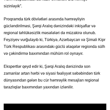
sizinləyik”.
Proqramda türk dövlətləri arasında həmrəyliyin
gücləndirilməsi, Şərqi Aralıq dənizindəki inkişaflar və
regional təhlükəsizlik məsələləri də müzakirə olunub.
Feyziyev vurğulayıb ki, Türkiyə, Azərbaycan və Şimali Kipr
Türk Respublikası arasındakı güclü əlaqələr regionda sülh
və çəkindirmə baxımından mühüm rol oynayır.
Ekspertlər qeyd edir ki, Şərqi Aralıq dənizində son
zamanlar artan hərbi və siyasi fəaliyyət səbəbindən türk
dünyasından gələn bu cür həmrəylik mesajları regional
tarazlıqlar baxımından yaxından izlənilir.