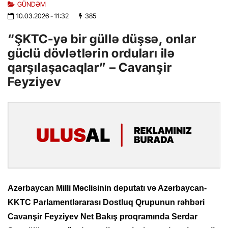
GÜNDƏM
10.03.2026
- 11:32
385
“ŞKTC-yə bir güllə düşsə, onlar
güclü dövlətlərin orduları ilə
qarşılaşacaqlar” – Cavanşir
Feyziyev
Azərbaycan Milli Məclisinin deputatı və Azərbaycan-
KKTC Parlamentlərarası Dostluq Qrupunun rəhbəri
Cavanşir Feyziyev Net Bakış proqramında Serdar