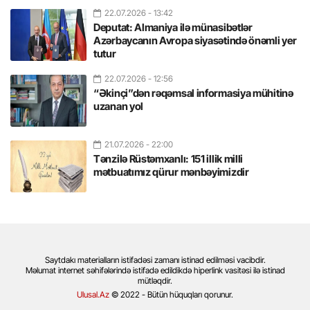
22.07.2026
- 13:42
Deputat: Almaniya ilə münasibətlər
Azərbaycanın Avropa siyasətində önəmli yer
tutur
22.07.2026
- 12:56
“Əkinçi”dən rəqəmsal informasiya mühitinə
uzanan yol
21.07.2026
- 22:00
Tənzilə Rüstəmxanlı: 151 illik milli
mətbuatımız qürur mənbəyimizdir
Saytdakı materialların istifadəsi zamanı istinad edilməsi vacibdir.
Məlumat internet səhifələrində istifadə edildikdə hiperlink vasitəsi ilə istinad
mütləqdir.
Ulusal.Az
© 2022 - Bütün hüquqları qorunur.