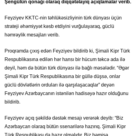
Şengülün qonağı olaraq diqqətəlayiq açıqlamalar verib.
Feyziyev KKTC-nin təhlükəsizliyinin türk dünyası üçün
strateji əhəmiyyət kəsb etdiyini vurğulayaraq, güclü
həmrəylik mesajları verib.
Proqramda çıxış edən Feyziyev bildirib ki, Şimali Kipr Türk
Respublikasına edilən hər hansı bir hücum təkcə ada ilə
deyil, həm də bütün türk dünyası ilə bağlı məsələdir. “Əgər
Şimali Kipr Türk Respublikasına bir güllə düşsə, onlar
güclü dövlətlərin orduları ilə qarşılaşacaqlar” deyən
Feyziyev Azərbaycanın istənilən hadisəyə hazır olduğunu
bildirib.
Feyziyev açıq şəkildə dəstək mesajı verərək deyib: “Biz
Azərbaycan olaraq bütün ssenarilərə hazırıq. Şimali Kipr
Türk Respublikası da hazır olmalıdır. Biz həmişə