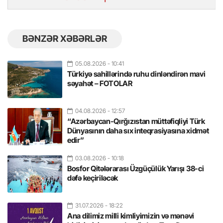
BƏNZƏR XƏBƏRLƏR
05.08.2026
- 10:41
Türkiyə sahillərində ruhu dinləndirən mavi
səyahət – FOTOLAR
04.08.2026
- 12:57
“Azərbaycan-Qırğızıstan müttəfiqliyi Türk
Dünyasının daha sıx inteqrasiyasına xidmət
edir”
03.08.2026
- 10:18
Bosfor Qitələrarası Üzgüçülük Yarışı 38-ci
dəfə keçiriləcək
31.07.2026
- 18:22
Ana dilimiz milli kimliyimizin və mənəvi