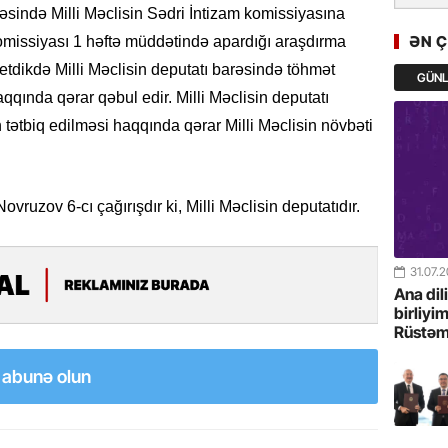
rəsində Milli Məclisin Sədri İntizam komissiyasına
Türkiyə 
istiqam
ƏN 
komissiyası 1 həftə müddətində apardığı araşdırma
etdikdə Milli Məclisin deputatı barəsində töhmət
GÜN
23.07.
aqqında qərar qəbul edir. Milli Məclisin deputatı
“İlham Ə
 tətbiq edilməsi haqqında qərar Milli Məclisin növbəti
Azərbay
mərhələ
22.07.
vruzov 6-cı çağırışdır ki, Milli Məclisin deputatıdır.
YAP Səba
Günü q
31.07.
22.07.
Ana dil
birliyi
Deputat
Rüstəm
Azərbay
yer tutu
a abunə olun
22.07.
“Əkinçi