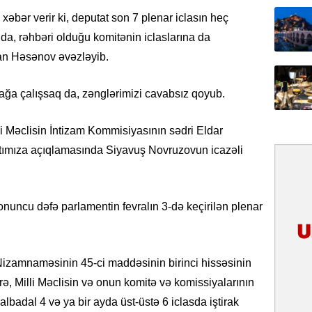
Yeni mü
xəbər verir ki, deputat son 7 plenar iclasın heç
Qırğızıs
da, rəhbəri olduğu komitənin iclaslarına da
ŞƏRH
an Həsənov əvəzləyib.
31.07.
ağa çalışsaq da, zənglərimizi cavabsız qoyub.
Cavanşi
Asiya öl
inkişaf e
i Məclisin İntizam Kommisiyasının sədri Eldar
ytımıza açıqlamasında Siyavuş Novruzovun icazəli
30.07.
Türkiyən
təcrübəs
nuncu dəfə parlamentin fevralın 3-də keçirilən plenar
27.07.
GoTürkiy
Awards 
i Nizamnaməsinin 45-ci maddəsinin birinci hissəsinin
-FOTOL
ə, Milli Məclisin və onun komitə və komissiyalarının
lbadal 4 və ya bir ayda üst-üstə 6 iclasda iştirak
23.07.