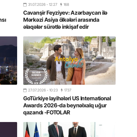
10.07.
31.07.2026
- 12:27
168
Ankara 
Cavanşir Feyziyev: Azərbaycan ilə
diploma
nsı
Mərkəzi Asiya ölkələri arasında
Deputa
əlaqələr sürətlə inkişaf edir
08.07.
Kapadoki
və Atçıl
olundu
07.07.
NATO-nu
ola bilə
27.07.2026
- 10:23
1737
GoTürkiye layihələri US International
07.07.
Awards 2026-da beynəlxalq uğur
Azərbay
qazandı -FOTOLAR
münasib
mərhəl
06.07.