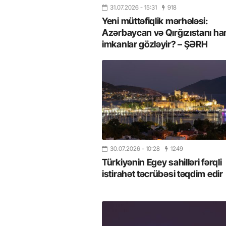
31.07.2026
- 15:31
918
Yeni müttəfiqlik mərhələsi:
Azərbaycan və Qırğızıstanı ha
imkanlar gözləyir? – ŞƏRH
30.07.2026
- 10:28
1249
Türkiyənin Egey sahilləri fərqli
istirahət təcrübəsi təqdim edir