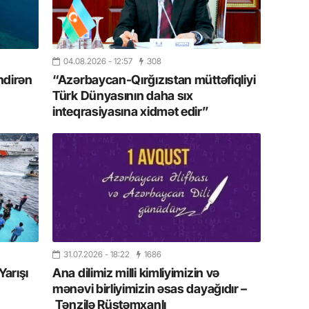
17.07.
Yeni dü
Türkiyə
04.08.2026
- 12:57
308
15.07.
ndirən
“Azərbaycan-Qırğızıstan müttəfiqliyi
Albert R
Türk Dünyasının daha sıx
təqdimat
inteqrasiyasına xidmət edir”
15.07.
Türkiyə
yaxşı d
14.07.
Beynəlx
Azərbay
31.07.2026
- 18:22
1686
14.07.
Yarışı
Ana dilimiz milli kimliyimizin və
Şuşa dü
mənəvi birliyimizin əsas dayağıdır –
mərkəzin
Tənzilə Rüstəmxanlı