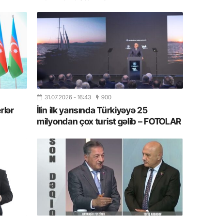
yazır
13.07.
Azərbay
siyasi a
13.07.
Cavanşi
Forumu 
31.07.2026
- 16:43
900
hadisəd
rlər
İlin ilk yarısında Türkiyəyə 25
milyondan çox turist gəlib – FOTOLAR
13.07.
İstirahə
olan bu
11.07.2
“İndiki
mənada 