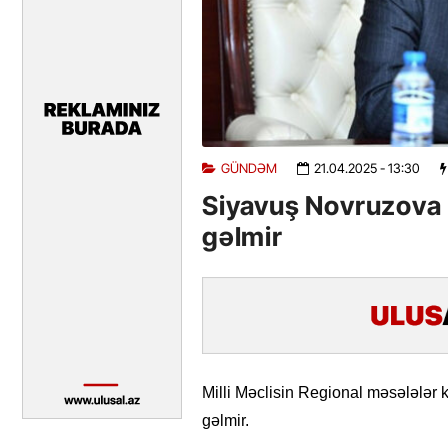
GÜNDƏM
21.04.2025
- 13:30
Siyavuş Novruzova 
gəlmir
Milli Məclisin Regional məsələlər
gəlmir.