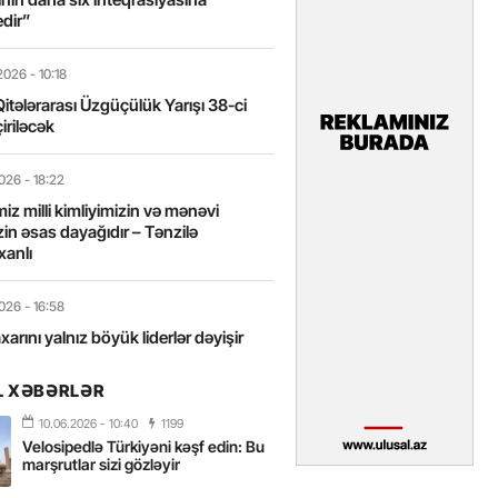
edir”
2026
- 10:18
itələrarası Üzgüçülük Yarışı 38-ci
iriləcək
2026
- 18:22
miz milli kimliyimizin və mənəvi
izin əsas dayağıdır – Tənzilə
anlı
2026
- 16:58
axarını yalnız böyük liderlər dəyişir
L XƏBƏRLƏR
2026
- 16:43
 yarısında Türkiyəyə 25 milyondan
10.06.2026
- 10:40
1199
ist gəlib – FOTOLAR
Velosipedlə Türkiyəni kəşf edin: Bu
marşrutlar sizi gözləyir
2026
- 15:31