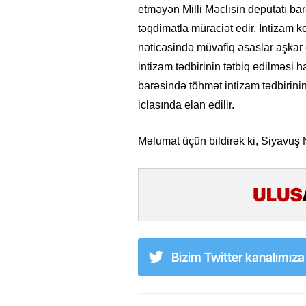
etməyən Milli Məclisin deputatı ba
təqdimatla müraciət edir. İntizam 
nəticəsində müvafiq əsaslar aşkar 
intizam tədbirinin tətbiq edilməsi h
barəsində töhmət intizam tədbirinin
iclasında elan edilir.
Məlumat üçün bildirək ki, Siyavuş No
Bizim Twitter kanalımız