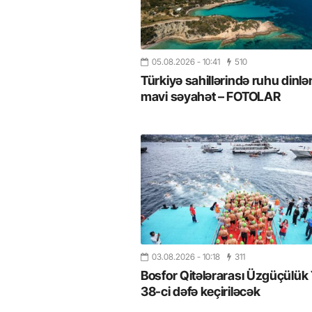
05.08.2026
- 10:41
510
Türkiyə sahillərində ruhu dinlə
mavi səyahət – FOTOLAR
03.08.2026
- 10:18
311
Bosfor Qitələrarası Üzgüçülük 
38-ci dəfə keçiriləcək