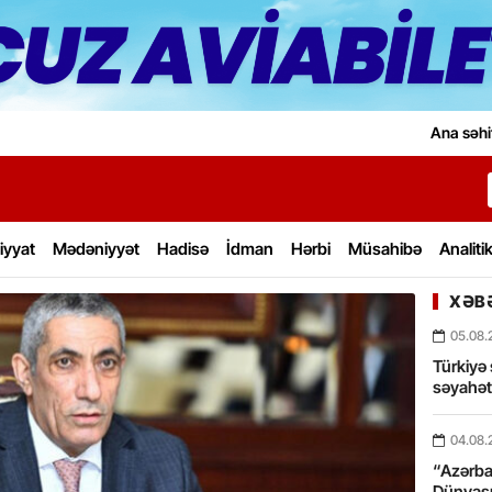
Ana səhi
iyyat
Mədəniyyət
Hadisə
İdman
Hərbi
Müsahibə
Analiti
XƏBƏ
05.08.
Türkiyə 
səyahə
04.08.
“Azərbay
Dünyası