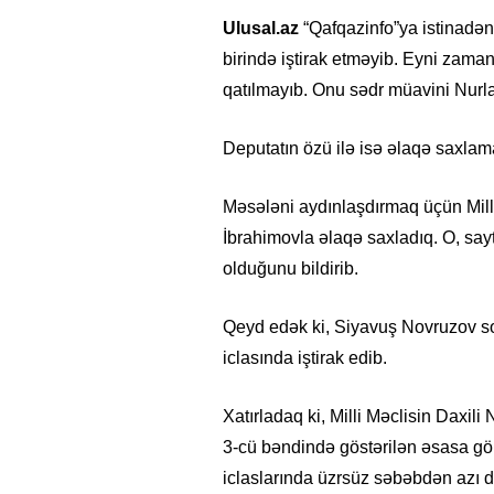
Ulusal.az
“Qafqazinfo”ya istinadən 
birində iştirak etməyib. Eyni zaman
qatılmayıb. Onu sədr müavini Nurl
Deputatın özü ilə isə əlaqə saxlam
Məsələni aydınlaşdırmaq üçün Mill
İbrahimovla əlaqə saxladıq. O, sa
olduğunu bildirib.
Qeyd edək ki, Siyavuş Novruzov so
iclasında iştirak edib.
Xatırladaq ki, Milli Məclisin Daxil
3-cü bəndində göstərilən əsasa gör
iclaslarında üzrsüz səbəbdən azı da