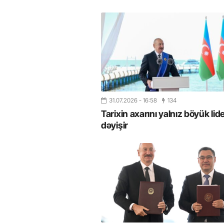
31.07.2026
- 16:58
134
Tarixin axarını yalnız böyük lide
dəyişir