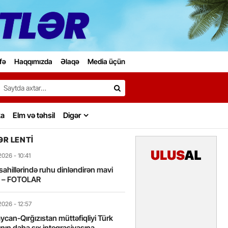
fə
Haqqımızda
Əlaqə
Media üçün
Search…
ka
Elm və təhsil
Digər
R LENTI
2026
- 10:41
sahillərində ruhu dinləndirən mavi
t – FOTOLAR
2026
- 12:57
can-Qırğızıstan müttəfiqliyi Türk
nın daha sıx inteqrasiyasına