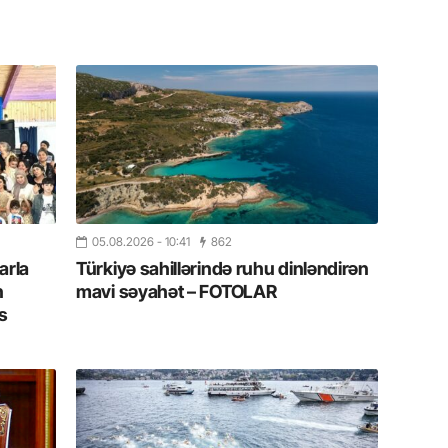
11.07.2
“İndiki
mənada 
10.07.
Ankara 
diploma
Deputa
08.07.
05.08.2026
- 10:41
862
Kapadoki
arla
Türkiyə sahillərində ruhu dinləndirən
və Atçıl
n
mavi səyahət – FOTOLAR
olundu
s
07.07.
NATO-nu
ola bilə
07.07.