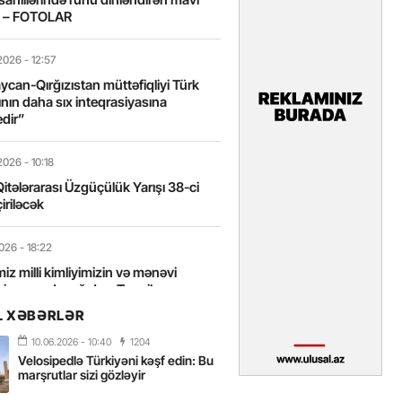
t – FOTOLAR
2026
- 12:57
can-Qırğızıstan müttəfiqliyi Türk
nın daha sıx inteqrasiyasına
edir”
2026
- 10:18
itələrarası Üzgüçülük Yarışı 38-ci
iriləcək
2026
- 18:22
miz milli kimliyimizin və mənəvi
izin əsas dayağıdır – Tənzilə
anlı
L XƏBƏRLƏR
10.06.2026
- 10:40
1204
2026
- 16:58
Velosipedlə Türkiyəni kəşf edin: Bu
axarını yalnız böyük liderlər dəyişir
marşrutlar sizi gözləyir