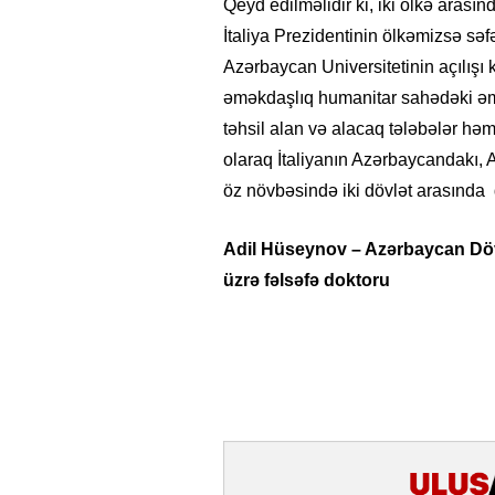
Qeyd edilməlidir ki, iki ölkə aras
İtaliya Prezidentinin ölkəmizsə səfə
Azərbaycan Universitetinin açılışı 
əməkdaşlıq humanitar sahədəki əmə
təhsil alan və alacaq tələbələr həm
olaraq İtaliyanın Azərbaycandakı, A
öz növbəsində iki dövlət arasında
Adil Hüseynov – Azərbaycan Dövlə
üzrə fəlsəfə doktoru