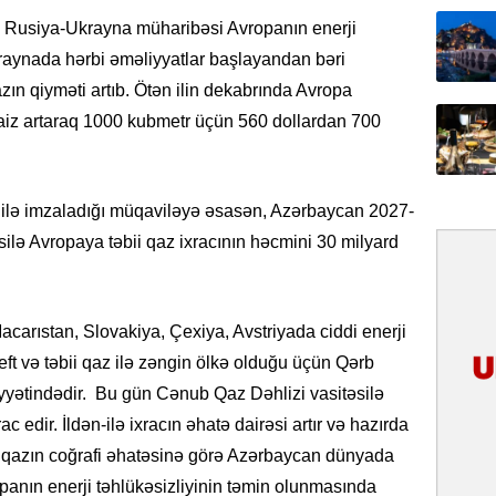
31.07.
ən Rusiya-Ukrayna müharibəsi Avropanın enerji
İlin ilk
kraynada hərbi əməliyyatlar başlayandan bəri
çox tur
zın qiyməti artıb. Ötən ilin dekabrında Avropa
 faiz artaraq 1000 kubmetr üçün 560 dollardan 700
31.07.
Yeni mü
Qırğızıs
ŞƏRH
aqı ilə imzaladığı müqaviləyə əsasən, Azərbaycan 2027-
silə Avropaya təbii qaz ixracının həcmini 30 milyard
31.07.
Cavanşi
Asiya öl
inkişaf e
carıstan, Slovakiya, Çexiya, Avstriyada ciddi enerji
ft və təbii qaz ilə zəngin ölkə olduğu üçün Qərb
30.07.
iyyətindədir. Bu gün Cənub Qaz Dəhlizi vasitəsilə
Türkiyən
c edir. İldən-ilə ixracın əhatə dairəsi artır və hazırda
təcrübəs
bii qazın coğrafi əhatəsinə görə Azərbaycan dünyada
27.07.
opanın enerji təhlükəsizliyinin təmin olunmasında