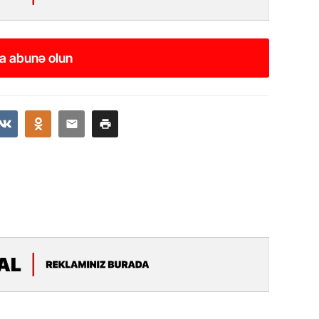
Azərbay
14.07.
Şuşa dü
a abunə olun
mərkəzin
yazır
13.07.
Azərbay
siyasi a
13.07.
Cavanşi
Forumu 
hadisəd
13.07.
İstirahə
olan bu