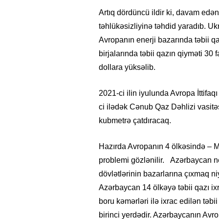
Artıq dördüncü ildir ki, davam ed
təhlükəsizliyinə təhdid yaradıb. U
Avropanın enerji bazarında təbii qa
birjalarında təbii qazın qiyməti 30
dollara yüksəlib.
2021-ci ilin iyulunda Avropa İttif
ci ilədək Cənub Qaz Dəhlizi vasitə
kubmetrə çatdıracaq.
Hazırda Avropanın 4 ölkəsində – Ma
problemi gözlənilir. Azərbaycan ne
dövlətlərinin bazarlarına çıxmaq n
Azərbaycan 14 ölkəyə təbii qazı ixra
boru kəmərləri ilə ixrac edilən tə
birinci yerdədir. Azərbaycanın Avr