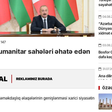
səyahə
04.08.
“Azərbay
Dünyası
xidmət 
147
03.08.
 humanitar sahələri əhatə edən
Bosfor Q
dəfə keç
31.07.
Ana dili
birliyim
Rüstəmx
ÖZƏ
31.07.
 əməkdaşlıq əlaqələrinin genişlənməsi xarici siyasətin
Tarixin 