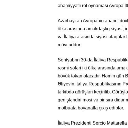
əhəmiyyətli rol oynaması Avropa İtti
Azərbaycan Avropanın aparıcı dövlət
ölkə arasında əməkdaşlıq siyasi, i
və İtaliya arasında siyasi əlaqələr
mövcuddur.
Sentyabrın 30-da İtaliya Respublik
rəsmi səfəri iki ölkə arasında əmə
böyük təkan olacadır. Həmin gün 
Əliyevin İtaliya Respublikasının Pr
tərkibdə görüşləri keçirilib. Görüş
genişləndirilməsi və bir sıra digər 
mətbuata bəyanatla çıxış ediblər.
İtaliya Prezidenti Sercio Mattarel