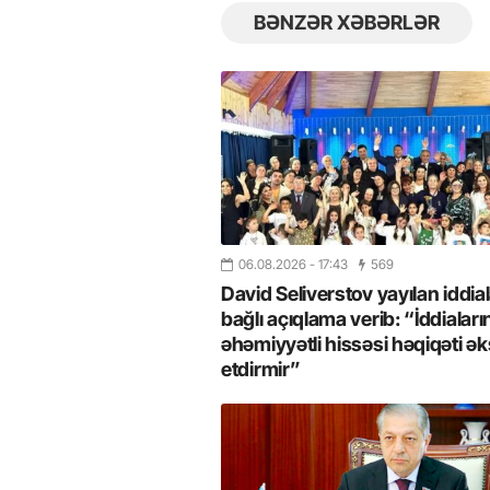
BƏNZƏR XƏBƏRLƏR
06.08.2026
- 17:43
569
David Seliverstov yayılan iddial
bağlı açıqlama verib: “İddiaları
əhəmiyyətli hissəsi həqiqəti ək
etdirmir”