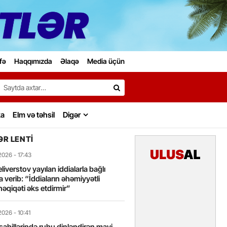
fə
Haqqımızda
Əlaqə
Media üçün
Search…
ka
Elm və təhsil
Digər
R LENTI
2026
- 17:43
liverstov yayılan iddialarla bağlı
 verib: “İddiaların əhəmiyyətli
həqiqəti əks etdirmir”
2026
- 10:41
sahillərində ruhu dinləndirən mavi