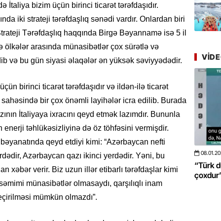
Azərbay
ə İtaliya bizim üçün birinci ticarət tərəfdaşıdır.
yer tutu
da iki strateji tərəfdaşlıq sənədi vardır. Onlardan biri
Strateji Tərəfdaşlıq haqqında Birgə Bəyannamə isə 5 il
22.07.
ə ölkələr arasında münasibətlər çox sürətlə və
“Əkinçi
VID
mühitin
edib və bu gün siyasi əlaqələr ən yüksək səviyyədədir.
21.07.
ün birinci ticarət tərəfdaşıdır və ildən-ilə ticarət
Tənzilə R
sahəsində bir çox önəmli layihələr icra edilib. Burada
mətbuat
ının İtaliyaya ixracını qeyd etmək lazımdır. Bununla
 enerji təhlükəsizliyinə də öz töhfəsini vermişdir.
20.07.
bəyanatında qeyd etdiyi kimi: “Azərbaycan nefti
Cavanşi
Üstellə
347
08.01.2026
- 10:50
424
erdədir, Azərbaycan qazı ikinci yerdədir. Yəni, bu
Çinin daha da böyüməsini
“Türk dünyası ilə bağlı görüləcək iş
xəbər verir. Biz uzun illər etibarlı tərəfdaşlar kimi
EO
çoxdur” -VİDEO
20.07.
 səmimi münasibətlər olmasaydı, qarşılıqlı inam
Türkiyə
keçirilməsi mümkün olmazdı”.
Antalya
turistlər