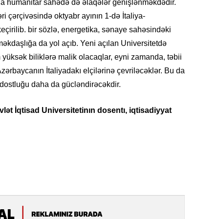
ında humanitar sahədə də əlaqələr genişlənməkdədir.
19.07.
ri çərçivəsində oktyabr ayının 1-də İtaliya-
Şuşa art
keçirilib. bir sözlə, energetika, sənaye sahəsindəki
dialoq 
kdaşlığa da yol açıb. Yeni açılan Universitetdə
 yüksək biliklərə malik olacaqlar, eyni zamanda, təbii
17.07.
Yeni dü
zərbaycanın İtaliyadakı elçilərinə çevriləcəklər. Bu da
Türkiyə
 dostluğu daha da gücləndirəcəkdir.
15.07.
t İqtisad Universitetinın dosentı, iqtisadiyyat
Albert R
təqdimat
15.07.
Türkiyə
yaxşı d
14.07.
Beynəlx