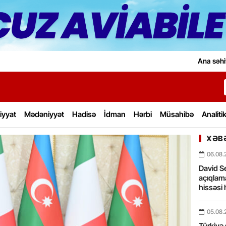
Ana səhi
iyyat
Mədəniyyət
Hadisə
İdman
Hərbi
Müsahibə
Analiti
XƏBƏ
06.08.
David Se
açıqlama
hissəsi 
05.08.
Türkiyə 