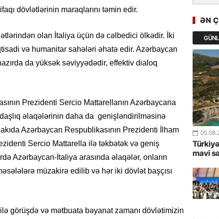
GoTürkiy
faqı dövlətlərinin maraqlarını təmin edir.
Awards 
ƏN 
-FOTOL
lərindən olan İtaliya üçün də cəlbedici ölkədir. İki
GÜN
qtisadi və humanitar sahələri əhatə edir. Azərbaycan
23.07.
Türkiyə 
 hazırda da yüksək səviyyədədir, effektiv dialoq
istiqam
23.07.
asının Prezidenti Sercio Mattarellanın Azərbaycana
“İlham Ə
kdaşlıq əlaqələrinin daha da genişləndirilməsinə
Azərbay
mərhələ
Bakıda Azərbaycan Respublikasının Prezidenti İlham
05.08.
Türkiyə
ezidenti Sercio Mattarella ilə təkbətək və geniş
22.07.
mavi s
lərdə Azərbaycan-İtaliya arasında əlaqələr, onların
YAP Səba
məsələlərə müzakirə edilib və hər iki dövlət başçısı
Günü q
22.07.
la ilə görüşdə və mətbuata bəyanat zamanı dövlətimizin
Deputat