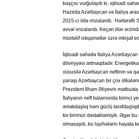
başçısı vurğulayıb ki, iqtisadi sahəd
Hazırda Azərbaycan və İtaliya arasın
2015-ci ildə imzalanıb. Hərtərəfli 
əvvəl imzalanıb. Keçən illər ərzind
müxtəlif istiqamətlər üzrə inkişaf 
İqtisadi sahədə İtaliya Azərbaycan üç
dövriyyəsı artmaqdadır. Energetika 
xüsusilə Azərbaycan neftinin və qaz
yanaşı Azərbaycan bir çox ölkələrin
Prezident İlham Əliyevin mətbuata 
20.06.2026
- 11:12
749
14.05.2026
- 10:58
İtaliyanın neft balansında birinci y
ər
“Azərbaycan onların çirkin oyununu
“ABŞ və Qərb 
əməkdaşlıq həm güclü tərəfdaşlıqdan 
pozdu”- VİDEO
istəmir”- VİD
bir-birimizi dəstəkləmişik. Əgər bu
olmasaydı, bu layihələrin həyata 