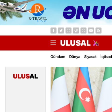
Gündəm
Dünya
Siyasət
İqtisad