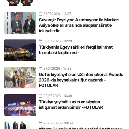
31.07.2026
- 12:27
Cavanşir Feyziyev: Azərbaycan ilə Mərkəzi
Asiya ölkələri arasında əlaqələr sürətlə
inkişaf edir
30.07.2026
- 10:28
Türkiyənin Egey sahilləri fərqli istirahət
təcrübəsi təqdim edir
27.07.2026
- 10:23
GoTürkiye layihələri US International Awards
2026-da beynəlxalq uğur qazandı -
FOTOLAR
23.07.2026
- 10:08
Türkiyə yay tətili üçün ən əlçatan
istiqamətlərdən biridir -FOTOLAR
23.07.2026
- 09:54