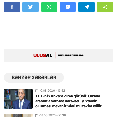
BƏNZƏR XƏBƏRLƏR
10.08.2026
- 13:52
TDT-nin Ankara Zirvə görüşü: Ölkələr
arasında sərbəst hərəkətliliyin təmin
olunması mexanizmləri müzakirə edilir
08.08.2026
- 21:38