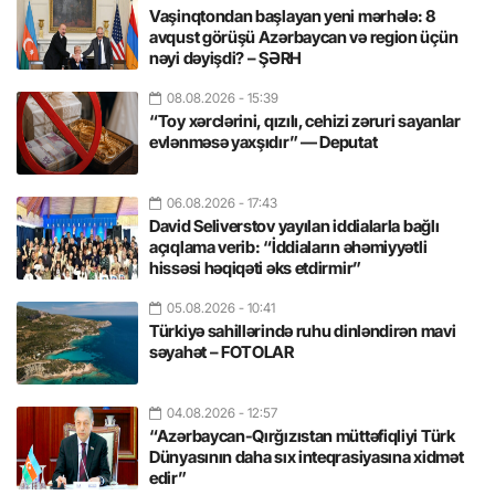
Vaşinqtondan başlayan yeni mərhələ: 8
avqust görüşü Azərbaycan və region üçün
nəyi dəyişdi? – ŞƏRH
08.08.2026
- 15:39
“Toy xərclərini, qızılı, cehizi zəruri sayanlar
evlənməsə yaxşıdır” — Deputat
06.08.2026
- 17:43
David Seliverstov yayılan iddialarla bağlı
açıqlama verib: “İddiaların əhəmiyyətli
hissəsi həqiqəti əks etdirmir”
05.08.2026
- 10:41
Türkiyə sahillərində ruhu dinləndirən mavi
səyahət – FOTOLAR
04.08.2026
- 12:57
“Azərbaycan-Qırğızıstan müttəfiqliyi Türk
Dünyasının daha sıx inteqrasiyasına xidmət
edir”