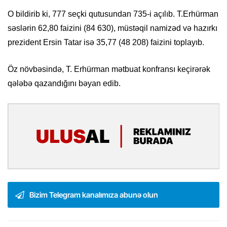
O bildirib ki, 777 seçki qutusundan 735-i açılıb. T.Erhürman
səslərin 62,80 faizini (84 630), müstəqil namizəd və hazırkı
prezident Ersin Tatar isə 35,77 (48 208) faizini toplayıb.
Öz növbəsində, T. Erhürman mətbuat konfransı keçirərək
qələbə qazandığını bəyan edib.
Bizim Telegram kanalımıza abunə olun