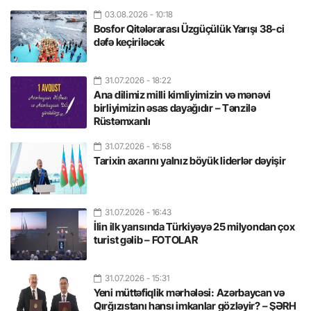
03.08.2026
- 10:18
Bosfor Qitələrarası Üzgüçülük Yarışı 38-ci
dəfə keçiriləcək
31.07.2026
- 18:22
Ana dilimiz milli kimliyimizin və mənəvi
birliyimizin əsas dayağıdır – Tənzilə
Rüstəmxanlı
31.07.2026
- 16:58
Tarixin axarını yalnız böyük liderlər dəyişir
31.07.2026
- 16:43
İlin ilk yarısında Türkiyəyə 25 milyondan çox
turist gəlib – FOTOLAR
31.07.2026
- 15:31
Yeni müttəfiqlik mərhələsi: Azərbaycan və
Qırğızıstanı hansı imkanlar gözləyir? – ŞƏRH