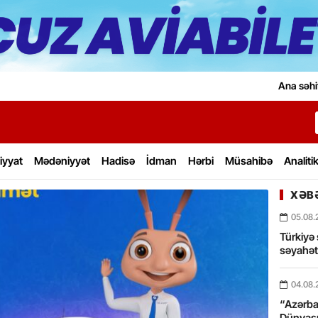
Ana səhi
iyyat
Mədəniyyət
Hadisə
İdman
Hərbi
Müsahibə
Analiti
XƏBƏ
05.08.
Türkiyə 
səyahə
04.08.
“Azərbay
Dünyası