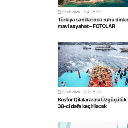
05.08.2026
- 10:41
510
Türkiyə sahillərində ruhu dinlə
mavi səyahət – FOTOLAR
26
- 11:12
747
14.05.2026
- 10:58
345
03.08.2026
- 10:18
311
ycan onların çirkin oyununu
“ABŞ və Qərb Çinin daha da
Bosfor Qitələrarası Üzgüçülük 
- VİDEO
istəmir”- VİDEO
38-ci dəfə keçiriləcək