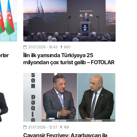
17.07.
Yeni dü
Türkiyə
15.07.
Albert R
təqdimat
31.07.2026
- 16:43
900
rlər
İlin ilk yarısında Türkiyəyə 25
15.07.
milyondan çox turist gəlib – FOTOLAR
Türkiyə
yaxşı d
14.07.
Beynəlx
Azərbay
14.07.
Şuşa dü
31.07.2026
- 12:27
168
mərkəzin
Cavanşir Feyziyev: Azərbaycan ilə