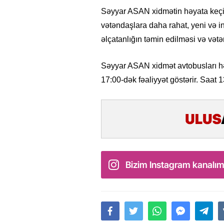
Səyyar ASAN xidmətin həyata keçir
vətəndaşlara daha rahat, yeni və i
əlçatanlığın təmin edilməsi və və
Səyyar ASAN xidmət avtobusları hə
17:00-dək fəaliyyət göstərir. Saat 
Bizim Instagram kanalım