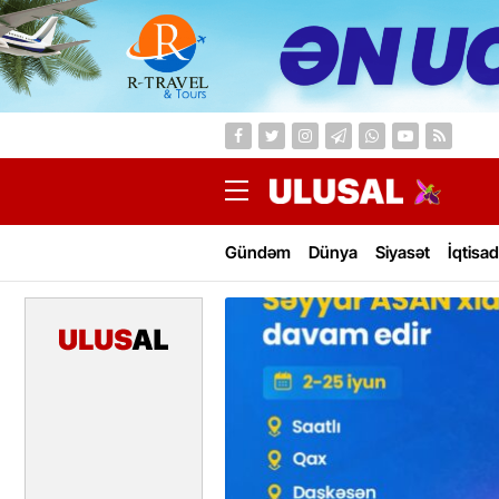
Gündəm
Dünya
Siyasət
İqtisad