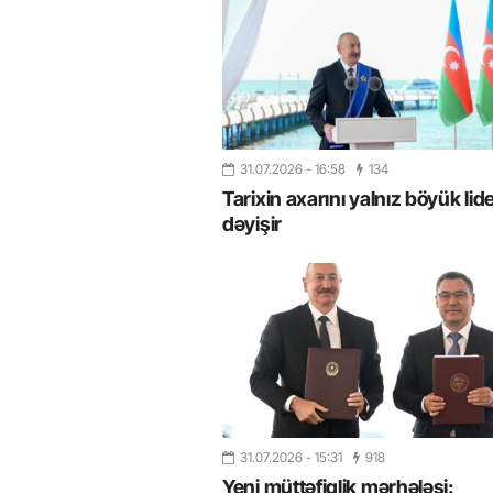
31.07.2026
- 16:58
134
Tarixin axarını yalnız böyük lide
dəyişir
31.07.2026
- 15:31
918
Yeni müttəfiqlik mərhələsi: