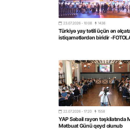
23.07.2026
- 10:08
1438
Türkiyə yay tətili üçün ən əlçat
istiqamətlərdən biridir -FOTO
22.07.2026
- 17:20
1558
YAP Səbail rayon təşkilatında Mi
Mətbuat Günü qeyd olunub