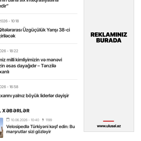
edir”
2026
- 10:18
itələrarası Üzgüçülük Yarışı 38-ci
iriləcək
2026
- 18:22
miz milli kimliyimizin və mənəvi
izin əsas dayağıdır – Tənzilə
anlı
2026
- 16:58
axarını yalnız böyük liderlər dəyişir
L XƏBƏRLƏR
2026
- 16:43
 yarısında Türkiyəyə 25 milyondan
10.06.2026
- 10:40
1199
ist gəlib – FOTOLAR
Velosipedlə Türkiyəni kəşf edin: Bu
marşrutlar sizi gözləyir
2026
- 15:31