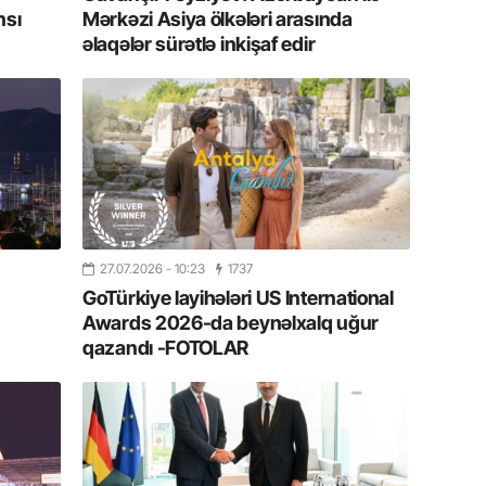
yazır
nsı
Mərkəzi Asiya ölkələri arasında
əlaqələr sürətlə inkişaf edir
13.07.
Azərbay
siyasi a
13.07.
Cavanşi
Forumu 
hadisəd
27.07.2026
- 10:23
1737
13.07.
GoTürkiye layihələri US International
İstirahə
Awards 2026-da beynəlxalq uğur
olan bu
qazandı -FOTOLAR
11.07.2
“İndiki
mənada 