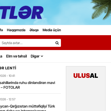
fə
Haqqımızda
Əlaqə
Media üçün
Search…
ka
Elm və təhsil
Digər
R LENTI
2026
- 10:41
sahillərində ruhu dinləndirən mavi
t – FOTOLAR
2026
- 12:57
can-Qırğızıstan müttəfiqliyi Türk
nın daha sıx inteqrasiyasına