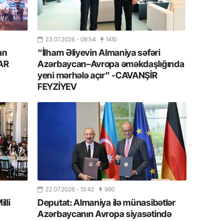
10.07.
Ankara 
diploma
Deputa
23.07.2026
- 09:54
1410
an
“İlham Əliyevin Almaniya səfəri
08.07.
LAR
Azərbaycan–Avropa əməkdaşlığında
Kapadoki
yeni mərhələ açır” -CAVANŞİR
və Atçıl
FEYZİYEV
olundu
07.07.
NATO-nu
ola bilə
07.07.
Azərbay
münasib
22.07.2026
- 13:42
990
mərhəl
lli
Deputat: Almaniya ilə münasibətlər
Azərbaycanın Avropa siyasətində
06.07.