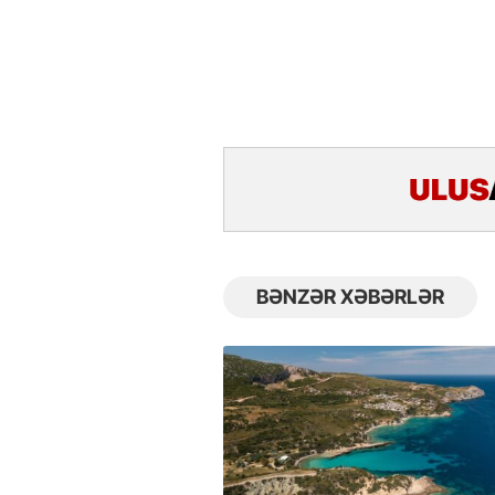
BƏNZƏR XƏBƏRLƏR