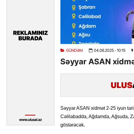
GÜNDƏM
04.06.2025
- 10:15
Səyyar ASAN xidmə
Səyyar ASAN xidmət 2-25 iyun tar
Cəlilabadda, Ağdamda, Ağsuda, Za
göstərəcək.