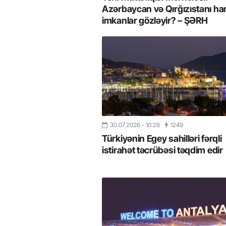
Azərbaycan və Qırğızıstanı ha
imkanlar gözləyir? – ŞƏRH
30.07.2026
- 10:28
1249
Türkiyənin Egey sahilləri fərqli
istirahət təcrübəsi təqdim edir