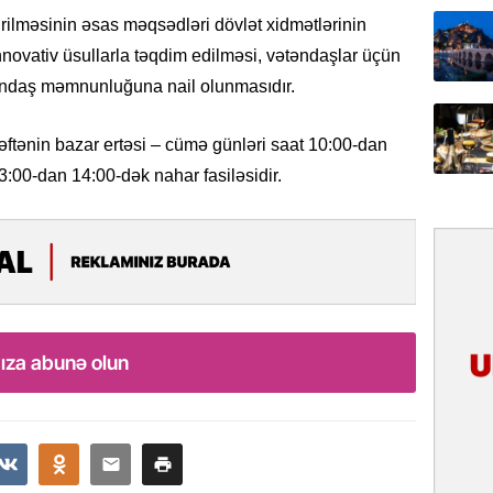
ilməsinin əsas məqsədləri dövlət xidmətlərinin
Yeni mü
Qırğızıs
nnovativ üsullarla təqdim edilməsi, vətəndaşlar üçün
ŞƏRH
təndaş məmnunluğuna nail olunmasıdır.
31.07.
ftənin bazar ertəsi – cümə günləri saat 10:00-dan
Cavanşi
Asiya öl
13:00-dan 14:00-dək nahar fasiləsidir.
inkişaf e
30.07.
Türkiyən
təcrübəs
27.07.
ıza abunə olun
GoTürkiy
Awards 
-FOTOL
23.07.